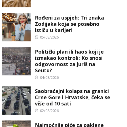
on
Rođeni za uspjeh: Tri znaka
Zodijaka koja se posebno
ističu u karijeri
Posted
05/08/2026
on
Politički plan ili haos koji je
izmakao kontroli: Ko snosi
odgovornost za juriš na
Seutu?
Posted
04/08/2026
on
Saobraćajni kolaps na granici
Crne Gore i Hrvatske, čeka se
više od 10 sati
Posted
02/08/2026
on
Najmoćnije piće za paklene