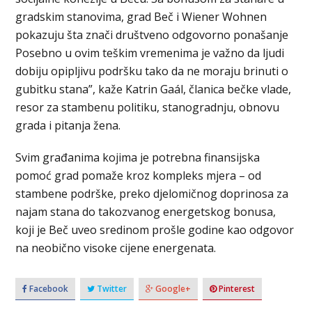
gradskim stanovima, grad Beč i Wiener Wohnen
pokazuju šta znači društveno odgovorno ponašanje
Posebno u ovim teškim vremenima je važno da ljudi
dobiju opipljivu podršku tako da ne moraju brinuti o
gubitku stana”, kaže Katrin Gaál, članica bečke vlade,
resor za stambenu politiku, stanogradnju, obnovu
grada i pitanja žena.
Svim građanima kojima je potrebna finansijska
pomoć grad pomaže kroz kompleks mjera – od
stambene podrške, preko djelomičnog doprinosa za
najam stana do takozvanog energetskog bonusa,
koji je Beč uveo sredinom prošle godine kao odgovor
na neobično visoke cijene energenata.
Facebook
Twitter
Google+
Pinterest