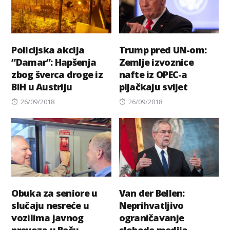
Policijska akcija
Trump pred UN-om:
“Damar”: Hapšenja
Zemlje izvoznice
zbog šverca droge iz
nafte iz OPEC-a
BiH u Austriju
pljačkaju svijet
Posted
Posted
26/09/2018
26/09/2018
on
on
Obuka za seniore u
Van der Bellen:
slučaju nesreće u
Neprihvatljivo
vozilima javnog
ograničavanje
prevoza u Beču
slobode medija