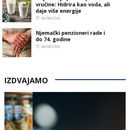
vrućine: Hidrira kao voda, ali
daje više energije
Posted
06/08/2026
on
Njemački penzioneri rade i
do 74. godine
Posted
06/08/2026
on
IZDVAJAMO