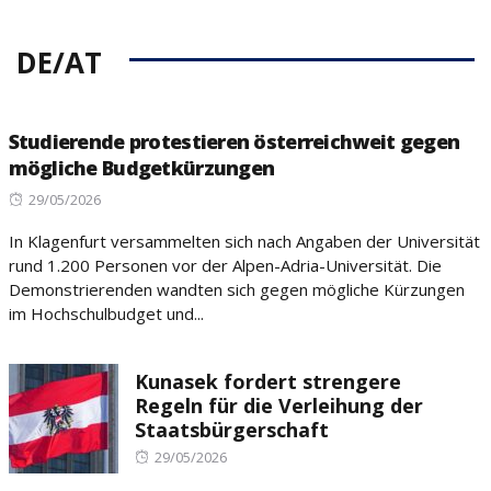
DE/AT
Studierende protestieren österreichweit gegen
mögliche Budgetkürzungen
Posted
29/05/2026
on
In Klagenfurt versammelten sich nach Angaben der Universität
rund 1.200 Personen vor der Alpen-Adria-Universität. Die
Demonstrierenden wandten sich gegen mögliche Kürzungen
im Hochschulbudget und...
Kunasek fordert strengere
Regeln für die Verleihung der
Staatsbürgerschaft
Posted
29/05/2026
on