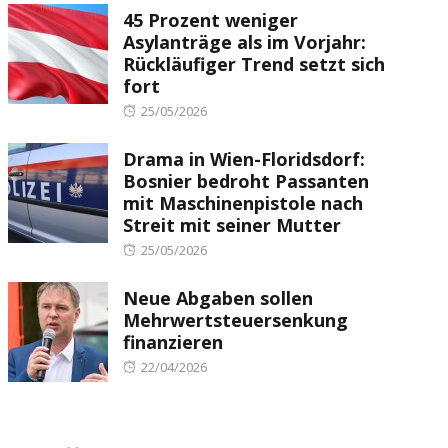
45 Prozent weniger
Asylanträge als im Vorjahr:
Rückläufiger Trend setzt sich
fort
Posted
25/05/2026
on
Drama in Wien-Floridsdorf:
Bosnier bedroht Passanten
mit Maschinenpistole nach
Streit mit seiner Mutter
Posted
25/05/2026
on
Neue Abgaben sollen
Mehrwertsteuersenkung
finanzieren
Posted
22/04/2026
on