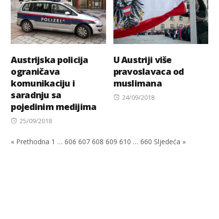
Austrijska policija
U Austriji više
ograničava
pravoslavaca od
komunikaciju i
muslimana
saradnju sa
Posted
24/09/2018
pojedinim medijima
on
Posted
25/09/2018
on
« Prethodna
1
…
606
607
608
609
610
…
660
Sljedeća »