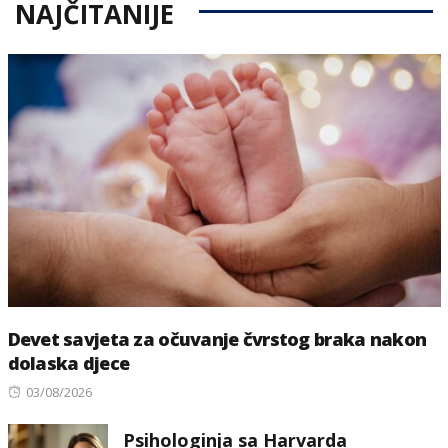
NAJČITANIJE
Devet savjeta za očuvanje čvrstog braka nakon
dolaska djece
Posted
03/08/2026
on
Psihologinja sa Harvarda