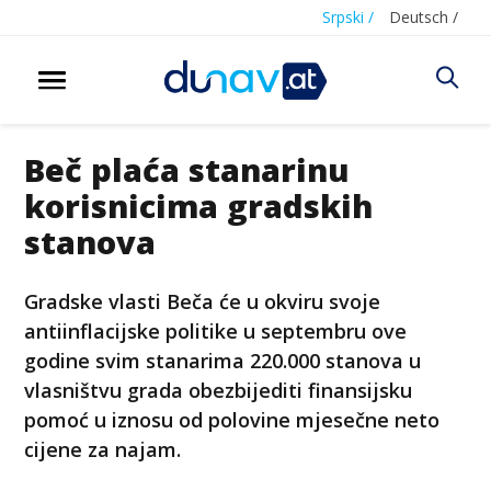
Srpski /
Deutsch /
Beč plaća stanarinu
korisnicima gradskih
stanova
Gradske vlasti Beča će u okviru svoje
antiinflacijske politike u septembru ove
godine svim stanarima 220.000 stanova u
vlasništvu grada obezbijediti finansijsku
pomoć u iznosu od polovine mjesečne neto
cijene za najam.