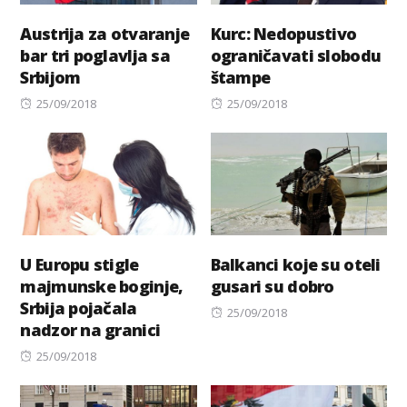
Austrija za otvaranje
Kurc: Nedopustivo
bar tri poglavlja sa
ograničavati slobodu
Srbijom
štampe
Posted
Posted
25/09/2018
25/09/2018
on
on
U Europu stigle
Balkanci koje su oteli
majmunske boginje,
gusari su dobro
Srbija pojačala
Posted
25/09/2018
nadzor na granici
on
Posted
25/09/2018
on