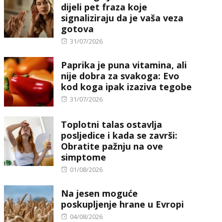
dijeli pet fraza koje
signaliziraju da je vaša veza
gotova
Posted
31/07/2026
on
Paprika je puna vitamina, ali
nije dobra za svakoga: Evo
kod koga ipak izaziva tegobe
Posted
31/07/2026
on
Toplotni talas ostavlja
posljedice i kada se završi:
Obratite pažnju na ove
simptome
Posted
01/08/2026
on
Na jesen moguće
poskupljenje hrane u Evropi
Posted
04/08/2026