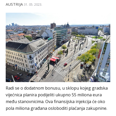
AUSTRIJA
31. 05. 2023.
Radi se o dodatnom bonusu, u sklopu kojeg gradska
vijećnica planira podijeliti ukupno 55 miliona eura
među stanovnicima. Ova finansijska injekcija će oko
pola miliona građana osloboditi plaćanja zakupnine.