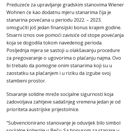
Preduzeće za upravljanje gradskim stanovima Wiener
Wohnen će kao dodatnu mjeru stanarima čija je
stanarina povećana u periodu 2022. – 2023.
omogućiti još jedan finansijski bonus krajem godine.
Stvarni iznos ove pomoći zavisiće od stope povećanja
koja se dogodila tokom navedenog perioda.
Posljednja mjera se sastoji u olakšavanju procedure
za pregovaranje o ugovorima o plaćanju najma. Ovo
bi trebalo da pomogne onim stanarima koji su u
zaostatku sa plaćanjem i u riziku da izgube svoj
stambeni prostor.
Stvaranje solidne mreže socijalne sigurnosti koja
zadovoljava zahtjeve sadašnjeg vremena jedan je od
prioriteta austrijske prijestolnice.
“Subvencionirano stanovanje je oduvijek bilo simbol
socijalne kohezije u Beču. Sa bonusom za stanare u