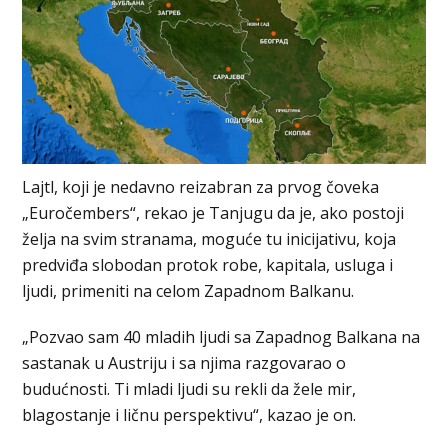
Lajtl, koji je nedavno reizabran za prvog čoveka
„Euročembers“, rekao je Tanjugu da je, ako postoji
želja na svim stranama, moguće tu inicijativu, koja
predviđa slobodan protok robe, kapitala, usluga i
ljudi, primeniti na celom Zapadnom Balkanu.
„Pozvao sam 40 mladih ljudi sa Zapadnog Balkana na
sastanak u Austriju i sa njima razgovarao o
budućnosti. Ti mladi ljudi su rekli da žele mir,
blagostanje i ličnu perspektivu“, kazao je on.