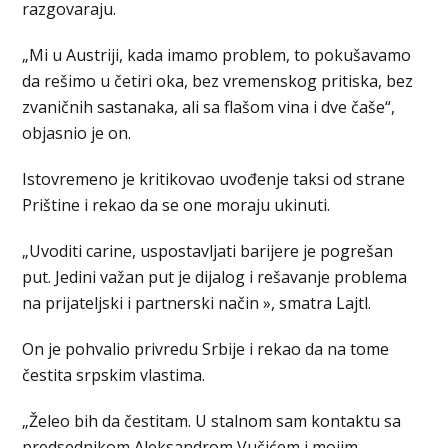
razgovaraju.
„Mi u Austriji, kada imamo problem, to pokušavamo
da rešimo u četiri oka, bez vremenskog pritiska, bez
zvaničnih sastanaka, ali sa flašom vina i dve čaše“,
objasnio je on.
Istovremeno je kritikovao uvođenje taksi od strane
Prištine i rekao da se one moraju ukinuti.
„Uvoditi carine, uspostavljati barijere je pogrešan
put. Jedini važan put je dijalog i rešavanje problema
na prijateljski i partnerski način », smatra Lajtl.
On je pohvalio privredu Srbije i rekao da na tome
čestita srpskim vlastima.
„Želeo bih da čestitam. U stalnom sam kontaktu sa
predsednikom Aleksandrom Vučićem i mojim