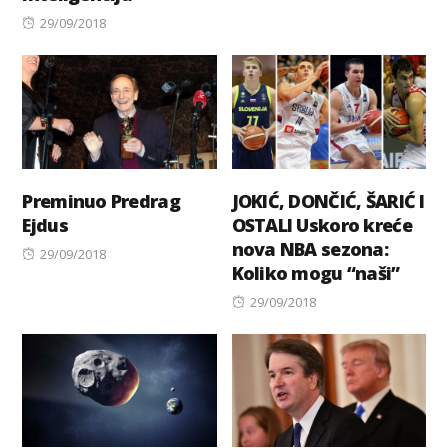
Posted
29/09/2018
on
Preminuo Predrag
JOKIĆ, DONČIĆ, ŠARIĆ I
Ejdus
OSTALI Uskoro kreće
nova NBA sezona:
Posted
29/09/2018
Koliko mogu “naši”
on
Posted
29/09/2018
on