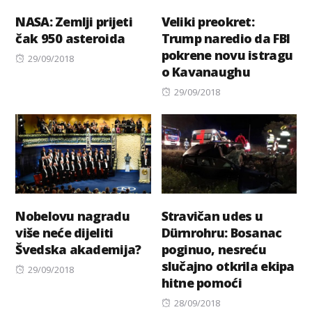
NASA: Zemlji prijeti
Veliki preokret:
čak 950 asteroida
Trump naredio da FBI
pokrene novu istragu
Posted
29/09/2018
o Kavanaughu
on
Posted
29/09/2018
on
Nobelovu nagradu
Stravičan udes u
više neće dijeliti
Dürnrohru: Bosanac
Švedska akademija?
poginuo, nesreću
slučajno otkrila ekipa
Posted
29/09/2018
hitne pomoći
on
Posted
28/09/2018