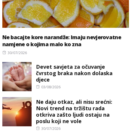
Ne bacajte kore narandže: Imaju nevjerovatne
namjene o kojima malo ko zna
Posted
30/07/2026
on
Devet savjeta za očuvanje
čvrstog braka nakon dolaska
djece
Posted
03/08/2026
on
Ne daju otkaz, ali nisu srećni:
Novi trend na tržištu rada
otkriva zašto ljudi ostaju na
poslu koji ne vole
Posted
30/07/2026