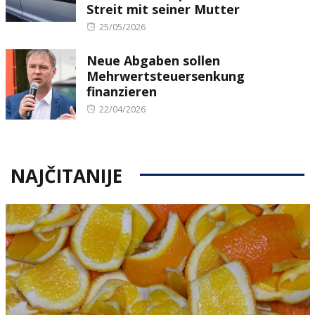
Streit mit seiner Mutter
Posted
25/05/2026
on
Neue Abgaben sollen
Mehrwertsteuersenkung
finanzieren
Posted
22/04/2026
on
NAJČITANIJE