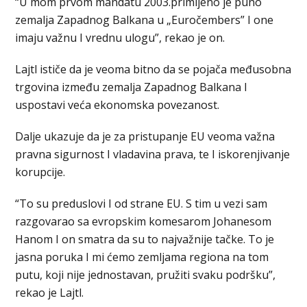
“U mom prvom mandatu 2003.primljeno je puno
zemalja Zapadnog Balkana u „Euročembers” I one
imaju važnu I vrednu ulogu”, rekao je on.
Lajtl ističe da je veoma bitno da se pojača međusobna
trgovina između zemalja Zapadnog Balkana I
uspostavi veća ekonomska povezanost.
Dalje ukazuje da je za pristupanje EU veoma važna
pravna sigurnost I vladavina prava, te I iskorenjivanje
korupcije.
“To su preduslovi I od strane EU. S tim u vezi sam
razgovarao sa evropskim komesarom Johanesom
Hanom I on smatra da su to najvažnije tačke. To je
jasna poruka I mi ćemo zemljama regiona na tom
putu, koji nije jednostavan, pružiti svaku podršku”,
rekao je Lajtl.