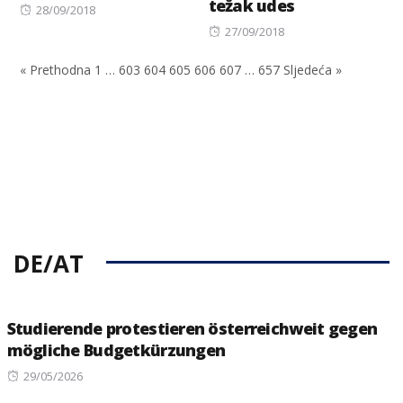
težak udes
Posted
28/09/2018
on
Posted
27/09/2018
on
« Prethodna
1
…
603
604
605
606
607
…
657
Sljedeća »
DE/AT
Studierende protestieren österreichweit gegen
mögliche Budgetkürzungen
Posted
29/05/2026
on