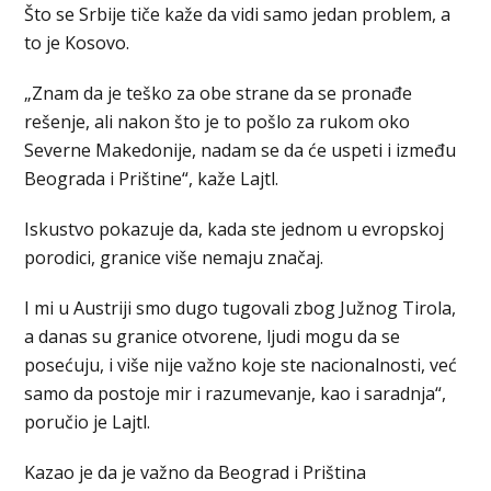
Što se Srbije tiče kaže da vidi samo jedan problem, a
to je Kosovo.
„Znam da je teško za obe strane da se pronađe
rešenje, ali nakon što je to pošlo za rukom oko
Severne Makedonije, nadam se da će uspeti i između
Beograda i Prištine“, kaže Lajtl.
Iskustvo pokazuje da, kada ste jednom u evropskoj
porodici, granice više nemaju značaj.
I mi u Austriji smo dugo tugovali zbog Južnog Tirola,
a danas su granice otvorene, ljudi mogu da se
posećuju, i više nije važno koje ste nacionalnosti, već
samo da postoje mir i razumevanje, kao i saradnja“,
poručio je Lajtl.
Kazao je da je važno da Beograd i Priština