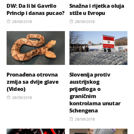
DW: Da li bi Gavrilo
Snažna i rijetka oluja
Princip i danas pucao?
stiže u Evropu
Posted
Posted
28/09/2018
28/09/2018
on
on
Pronađena otrovna
Slovenija protiv
zmija sa dvije glave
austrijskog
(Video)
prijedloga o
graničnim
Posted
28/09/2018
kontrolama unutar
on
Schengena
Posted
28/09/2018
on