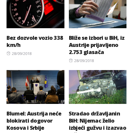
Bez dozvole vozio 338
Bliže se izbori u BiH, iz
km/h
Austrije prijavljeno
2.753 glasača
Posted
28/09/2018
on
Posted
28/09/2018
on
Blumel: Austrija neće
Stradao državljanin
blokirati dogovor
BiH: Nijemac želio
Kosova i Srbije
izbjeći gužvu i izazvao