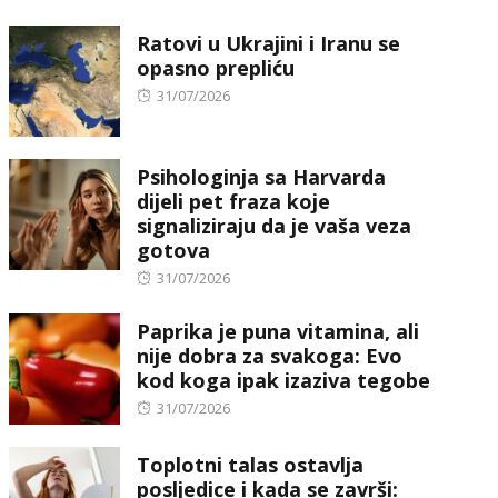
on
Ratovi u Ukrajini i Iranu se
opasno prepliću
Posted
31/07/2026
on
Psihologinja sa Harvarda
dijeli pet fraza koje
signaliziraju da je vaša veza
gotova
Posted
31/07/2026
on
Paprika je puna vitamina, ali
nije dobra za svakoga: Evo
kod koga ipak izaziva tegobe
Posted
31/07/2026
on
Toplotni talas ostavlja
posljedice i kada se završi: