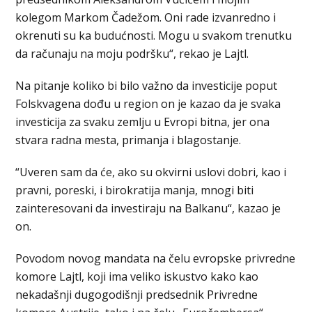
kolegom Markom Čadežom. Oni rade izvanredno i
okrenuti su ka budućnosti. Mogu u svakom trenutku
da računaju na moju podršku“, rekao je Lajtl.
Na pitanje koliko bi bilo važno da investicije poput
Folskvagena dođu u region on je kazao da je svaka
investicija za svaku zemlju u Evropi bitna, jer ona
stvara radna mesta, primanja i blagostanje.
“Uveren sam da će, ako su okvirni uslovi dobri, kao i
pravni, poreski, i birokratija manja, mnogi biti
zainteresovani da investiraju na Balkanu“, kazao je
on.
Povodom novog mandata na čelu evropske privredne
komore Lajtl, koji ima veliko iskustvo kako kao
nekadašnji dugogodišnji predsednik Privredne