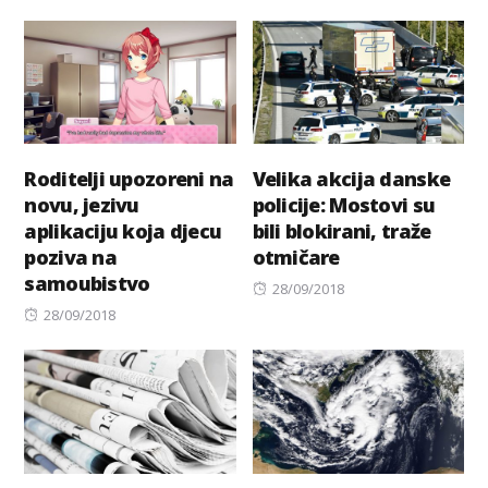
on
Roditelji upozoreni na
Velika akcija danske
novu, jezivu
policije: Mostovi su
aplikaciju koja djecu
bili blokirani, traže
poziva na
otmičare
samoubistvo
Posted
28/09/2018
Posted
on
28/09/2018
on