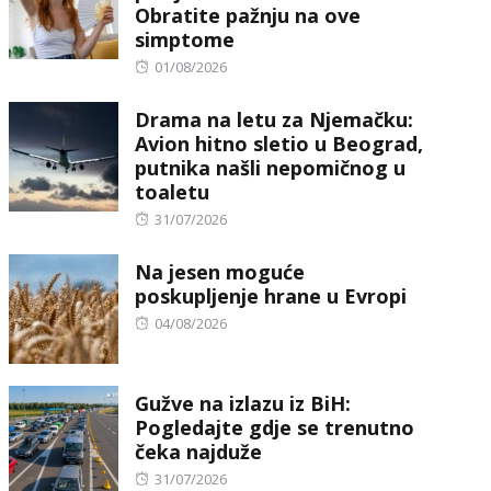
Obratite pažnju na ove
simptome
Posted
01/08/2026
on
Drama na letu za Njemačku:
Avion hitno sletio u Beograd,
putnika našli nepomičnog u
toaletu
Posted
31/07/2026
on
Na jesen moguće
poskupljenje hrane u Evropi
Posted
04/08/2026
on
Gužve na izlazu iz BiH:
Pogledajte gdje se trenutno
čeka najduže
Posted
31/07/2026