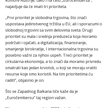
komore Austrije, tako i na čelu „Euročembersa“,
najavljuje da će imati tri prioriteta.
„Prvi prioritet je slobodna trgovina, što znači
uspostava jedinstvenog tržišta u EU, ali i sporazumi o
slobodnoj trgovini sa svim delovima sveta. Drugi
prioritet su mala i srednja preduzeća koja moramo
podržati i ojačati, a digitalizacija, finansiranje,
smanjenje birokratije, I internacionalna trgovina su
posebno važni za njihov uspeh. Treći prioritet je
cirkularna ekonomija, a to znači da moramo privredu
smatrati kao jedan krvotok, u koji se moraju vratiti
resurse koje smo koristili. Na tim prioritetima ću
raditi”, objasnio je on.
Što se Zapadnog Balkana tiče kaže da je
„Euročembersu“ taj region važan.