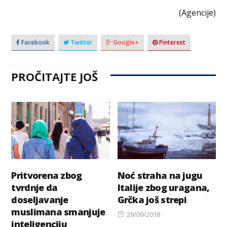
(Agencije)
Facebook
Twitter
Google+
Pinterest
PROČITAJTE JOŠ
Pritvorena zbog
Noć straha na jugu
tvrdnje da
Italije zbog uragana,
doseljavanje
Grčka još strepi
muslimana smanjuje
Posted
29/09/2018
inteligenciju
on