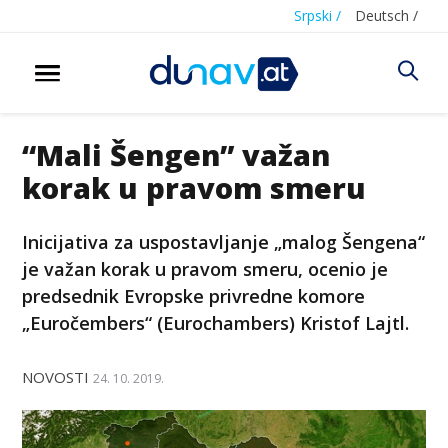
Srpski /
Deutsch /
“Mali Šengen” važan
korak u pravom smeru
Inicijativa za uspostavljanje „malog Šengena“
je važan korak u pravom smeru, ocenio je
predsednik Evropske privredne komore
„Euročembers“ (Eurochambers) Kristof Lajtl.
NOVOSTI
24. 10. 2019.