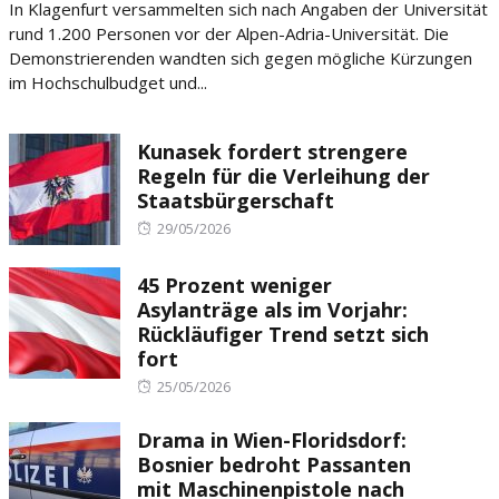
In Klagenfurt versammelten sich nach Angaben der Universität
rund 1.200 Personen vor der Alpen-Adria-Universität. Die
Demonstrierenden wandten sich gegen mögliche Kürzungen
im Hochschulbudget und...
Kunasek fordert strengere
Regeln für die Verleihung der
Staatsbürgerschaft
Posted
29/05/2026
on
45 Prozent weniger
Asylanträge als im Vorjahr:
Rückläufiger Trend setzt sich
fort
Posted
25/05/2026
on
Drama in Wien-Floridsdorf:
Bosnier bedroht Passanten
mit Maschinenpistole nach