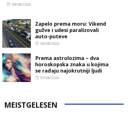
Posted
08/08/2026
on
Zapelo prema moru: Vikend
gužve i udesi paralizovali
auto-puteve
Posted
08/08/2026
on
Prema astrolozima – dva
horoskopska znaka u kojima
se rađaju najokrutniji ljudi
Posted
07/08/2026
on
MEISTGELESEN