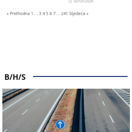
Posted
03/03/2026
on
« Prethodna
1
…
3
4
5
6
7
…
241
Sljedeća »
B/H/S