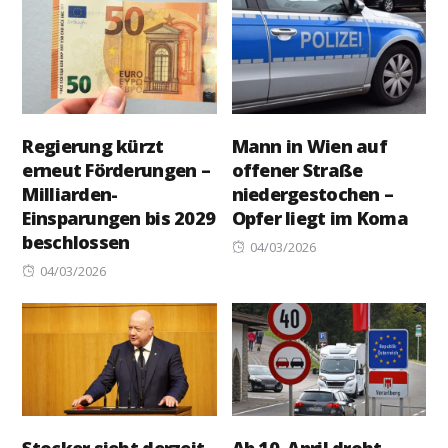
Regierung kürzt
Mann in Wien auf
erneut Förderungen –
offener Straße
Milliarden-
niedergestochen –
Einsparungen bis 2029
Opfer liegt im Koma
beschlossen
Posted
04/03/2026
Posted
on
04/03/2026
on