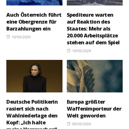
Auch Österreich führt
Spediteure warten
eine Obergrenze für
auf Reaktion des
Barzahlungen ein
Staates: Mehr als
20.000 Arbeitsplätze
Posted
10/03/2026
stehen auf dem Spiel
on
Posted
10/03/2026
on
Deutsche Politikerin
Europa größter
rasiert sich nach
Waffenimporteur der
Wahlniederlage den
Welt geworden
Kopf: „Ich halte
Posted
09/03/2026