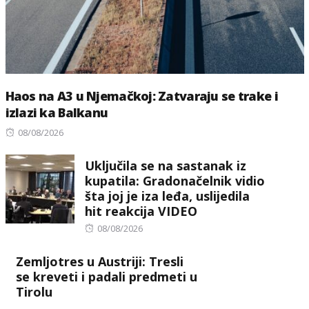
Haos na A3 u Njemačkoj: Zatvaraju se trake i
izlazi ka Balkanu
Posted
08/08/2026
on
Uključila se na sastanak iz
kupatila: Gradonačelnik vidio
šta joj je iza leđa, uslijedila
hit reakcija VIDEO
Posted
08/08/2026
on
Zemljotres u Austriji: Tresli
se kreveti i padali predmeti u
Tirolu