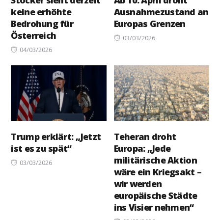
Stocker sieht derzeit
Ab 10. April droht
keine erhöhte
Ausnahmezustand an
Bedrohung für
Europas Grenzen
Österreich
Posted
03/03/2026
Posted
on
04/03/2026
on
Trump erklärt: „Jetzt
Teheran droht
ist es zu spät“
Europa: „Jede
militärische Aktion
Posted
03/03/2026
wäre ein Kriegsakt –
on
wir werden
europäische Städte
ins Visier nehmen“