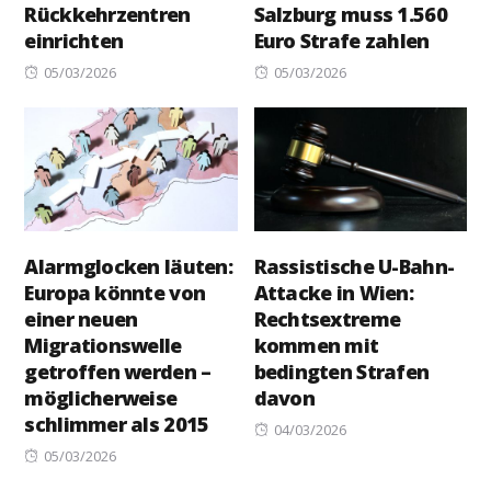
Rückkehrzentren
Salzburg muss 1.560
einrichten
Euro Strafe zahlen
Posted
Posted
05/03/2026
05/03/2026
on
on
Alarmglocken läuten:
Rassistische U-Bahn-
Europa könnte von
Attacke in Wien:
einer neuen
Rechtsextreme
Migrationswelle
kommen mit
getroffen werden –
bedingten Strafen
möglicherweise
davon
schlimmer als 2015
Posted
04/03/2026
Posted
on
05/03/2026
on