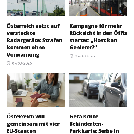
Österreich setzt auf
Kampagne für mehr
versteckte
Rücksicht in den Öffis
Radargeräte: Strafen
startet: „Host kan
kommen ohne
Genierer?“
Vorwarnung
Posted
05/03/2026
Posted
on
07/03/2026
on
Österreich will
Gefälschte
gemeinsam mit vier
Behinderten-
EU-Staaten
Parkkarte: Serbe in