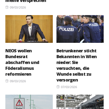
meine Versprechen“
on
Posted
09/03/2026
on
NEOS wollen
Betrunkener sticht
Bundesrat
Bekannten in Wien
abschaffen und
nieder: Sie
Föderalismus
versuchten, die
reformieren
Wunde selbst zu
versorgen
Posted
09/03/2026
on
Posted
07/03/2026
on