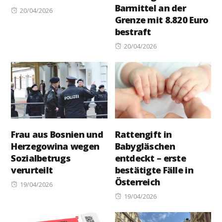
Barmittel an der
Posted
20/04/2026
Grenze mit 8.820 Euro
on
bestraft
Posted
20/04/2026
on
Frau aus Bosnien und
Rattengift in
Herzegowina wegen
Babygläschen
Sozialbetrugs
entdeckt – erste
verurteilt
bestätigte Fälle in
Österreich
Posted
19/04/2026
on
Posted
19/04/2026
on