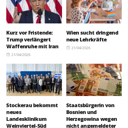
Kurz vor Fristende:
Wien sucht dringend
Trump verlängert
neue Lehrkräfte
Waffenruhe mit Iran
Posted
21/04/2026
Posted
on
21/04/2026
on
Stockerau bekommt
Staatsbürgerin von
neues
Bosnien und
Landesklinikum
Herzegowina wegen
Weinviertel-Süd
nicht angemeldeter