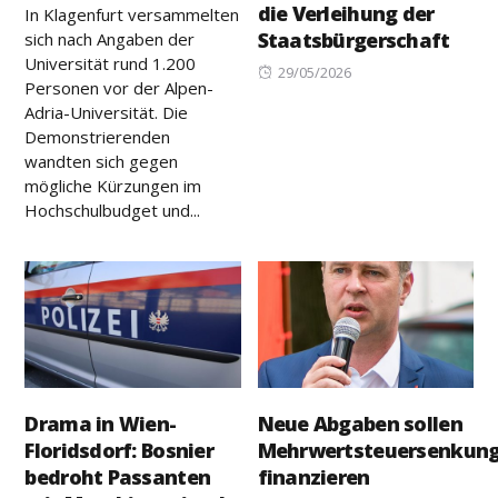
die Verleihung der
In Klagenfurt versammelten
Staatsbürgerschaft
sich nach Angaben der
Universität rund 1.200
Posted
29/05/2026
Personen vor der Alpen-
on
Adria-Universität. Die
Demonstrierenden
wandten sich gegen
mögliche Kürzungen im
Hochschulbudget und...
Drama in Wien-
Neue Abgaben sollen
Floridsdorf: Bosnier
Mehrwertsteuersenkun
bedroht Passanten
finanzieren