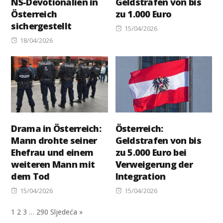
NS-Devotionalien in
Geldstrafen von bis
Österreich
zu 1.000 Euro
sichergestellt
Posted
15/04/2026
Posted
on
18/04/2026
on
Drama in Österreich:
Österreich:
Mann drohte seiner
Geldstrafen von bis
Ehefrau und einem
zu 5.000 Euro bei
weiteren Mann mit
Verweigerung der
dem Tod
Integration
Posted
Posted
15/04/2026
15/04/2026
on
on
1
2
3
…
290
Sljedeća »