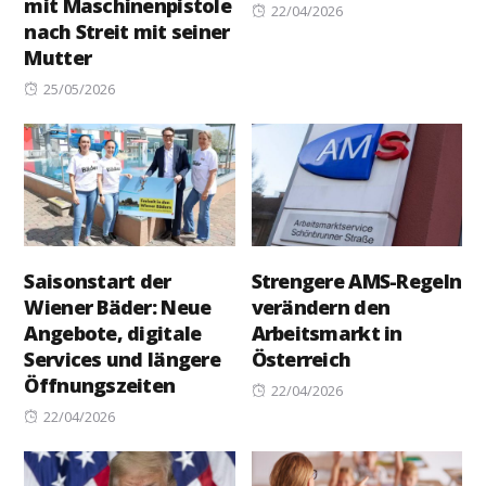
mit Maschinenpistole
Posted
22/04/2026
nach Streit mit seiner
on
Mutter
Posted
25/05/2026
on
Saisonstart der
Strengere AMS-Regeln
Wiener Bäder: Neue
verändern den
Angebote, digitale
Arbeitsmarkt in
Services und längere
Österreich
Öffnungszeiten
Posted
22/04/2026
Posted
on
22/04/2026
on