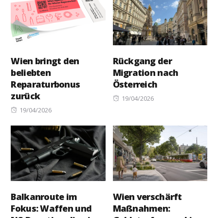
Wien bringt den
Rückgang der
beliebten
Migration nach
Reparaturbonus
Österreich
zurück
Posted
19/04/2026
Posted
on
19/04/2026
on
Balkanroute im
Wien verschärft
Fokus: Waffen und
Maßnahmen: