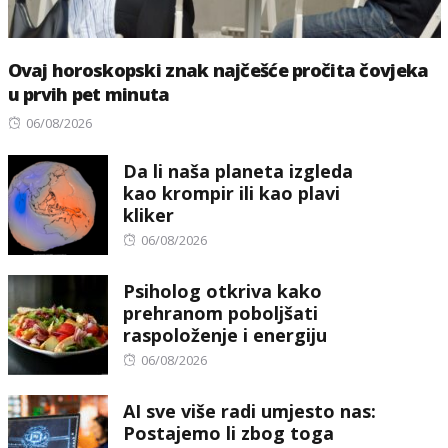
Ovaj horoskopski znak najčešće pročita čovjeka
u prvih pet minuta
Posted
06/08/2026
on
Da li naša planeta izgleda
kao krompir ili kao plavi
kliker
Posted
06/08/2026
on
Psiholog otkriva kako
prehranom poboljšati
raspoloženje i energiju
Posted
06/08/2026
on
AI sve više radi umjesto nas:
Postajemo li zbog toga