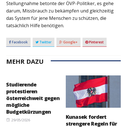
Stellungnahme betonte der ÖVP-Politiker, es gehe
darum, Missbrauch zu bekämpfen und gleichzeitig
das System für jene Menschen zu schützen, die
tatsächlich Hilfe benötigen.
Facebook
Twitter
Google+
Pinterest
MEHR DAZU
Studierende
protestieren
österreichweit gegen
mögliche
Budgetkürzungen
Kunasek fordert
Posted
29/05/2026
strengere Regeln für
on