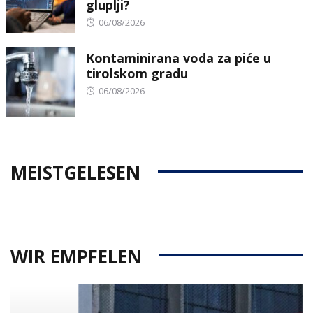
gluplji?
Posted
06/08/2026
on
Kontaminirana voda za piće u
tirolskom gradu
Posted
06/08/2026
on
MEISTGELESEN
WIR EMPFELEN