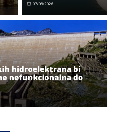
Posted
07/08/2026
on
kih hidroelektrana bi
ne nefunkcionalna do