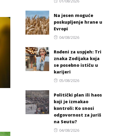
Posted
01/08/2026
on
Na jesen moguće
poskupljenje hrane u
Evropi
Posted
04/08/2026
on
Rođeni za uspjeh: Tri
znaka Zodijaka koja
se posebno ističu u
karijeri
Posted
05/08/2026
on
Politički plan ili haos
koji je izmakao
kontroli: Ko snosi
odgovornost za juriš
na Seutu?
Posted
04/08/2026