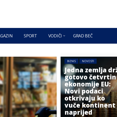
GAZIN
SPORT
VODIČI
GRAD BEČ
BIZNIS
NOVOSTI
Jedna zemlja dr
gotovo četvrti
ekonomije EU:
Novi podaci
otkrivaju ko
vuče kontinent
naprijed