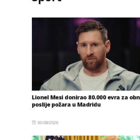
Lionel Mesi donirao 80.000 evra za ob
poslije požara u Madridu
Posted
05/08/2026
on