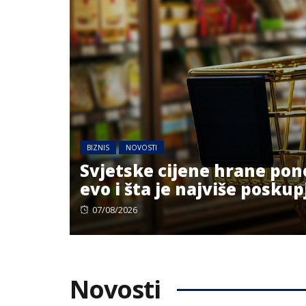
BIZNIS
NOVOSTI
Svjetske cijene hrane pon
evo i šta je najviše poskup
Posted
07/08/2026
on
Novosti