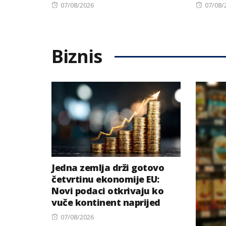
Posted
Posted
07/08/2026
07/08/
on
on
Biznis
Jedna zemlja drži gotovo
četvrtinu ekonomije EU:
Novi podaci otkrivaju ko
vuče kontinent naprijed
Posted
07/08/2026