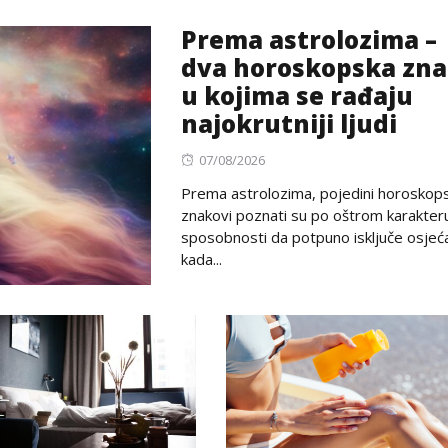
Prema astrolozima –
dva horoskopska zn
u kojima se rađaju
najokrutniji ljudi
Posted
07/08/2026
on
Prema astrolozima, pojedini horoskops
znakovi poznati su po oštrom karakteru
sposobnosti da potpuno isključe osjeć
kada...