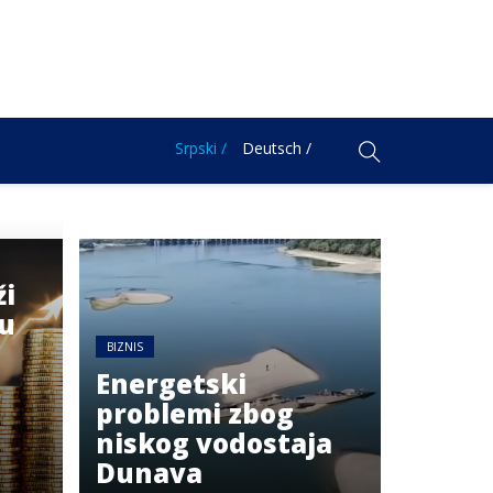
Srpski /
Deutsch /
ži
nu
BIZNIS
Energetski
problemi zbog
niskog vodostaja
Dunava