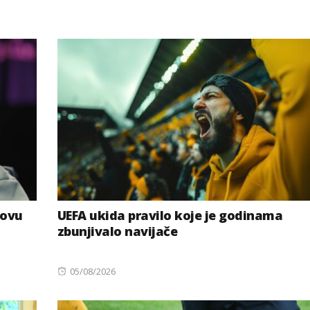
novu
UEFA ukida pravilo koje je godinama
zbunjivalo navijače
Posted
05/08/2026
on