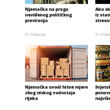
Njemačka na pragu
Ako sk
neviđenog političkog
iz sta
previranja
stres
Posted
Posted
07/08/2026
07/08/
on
on
Njemačka uvodi hitne mjere
Svjets
zbog niskog vodostaja
ponovo
rijeka
najviš