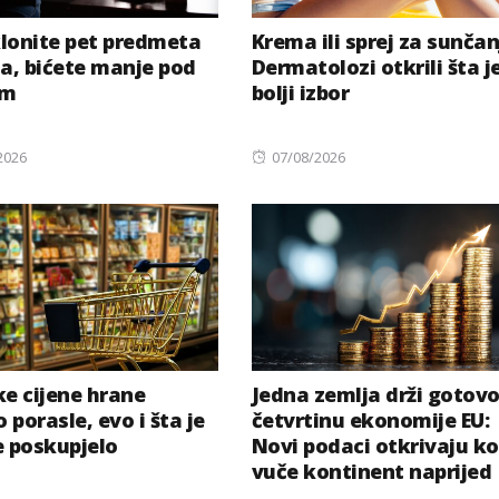
lonite pet predmeta
Krema ili sprej za sunčan
na, bićete manje pod
Dermatolozi otkrili šta j
om
bolji izbor
Posted
2026
07/08/2026
on
ke cijene hrane
Jedna zemlja drži gotov
 porasle, evo i šta je
četvrtinu ekonomije EU:
e poskupjelo
Novi podaci otkrivaju ko
vuče kontinent naprijed