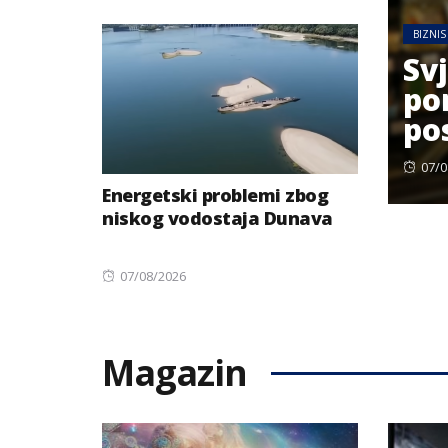
on
BIZNIS
Sv
por
po
Pos
07/0
on
Energetski problemi zbog
niskog vodostaja Dunava
Posted
07/08/2026
on
Magazin