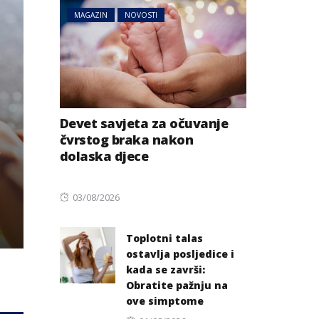
MAGAZIN
NOVOSTI
Devet savjeta za očuvanje
čvrstog braka nakon
dolaska djece
Posted
03/08/2026
on
Toplotni talas
ostavlja posljedice i
kada se završi:
Obratite pažnju na
ove simptome