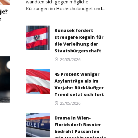
wandten sich gegen mögliche
Kürzungen im Hochschulbudget und...
je?
e
Kunasek fordert
strengere Regeln für
die Verleihung der
Staatsbürgerschaft
Posted
29/05/2026
on
45 Prozent weniger
Asylanträge als im
Vorjahr: Rückläufiger
Trend setzt sich fort
Posted
25/05/2026
o
on
Drama in Wien-
Floridsdorf: Bosnier
bedroht Passanten