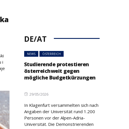
aka
DE/AT
NEWS
ÖSTERREICH
ki
 i
Studierende protestieren
aje
österreichweit gegen
mögliche Budgetkürzungen
Posted
29/05/2026
on
In Klagenfurt versammelten sich nach
Angaben der Universität rund 1.200
Personen vor der Alpen-Adria-
Universität. Die Demonstrierenden