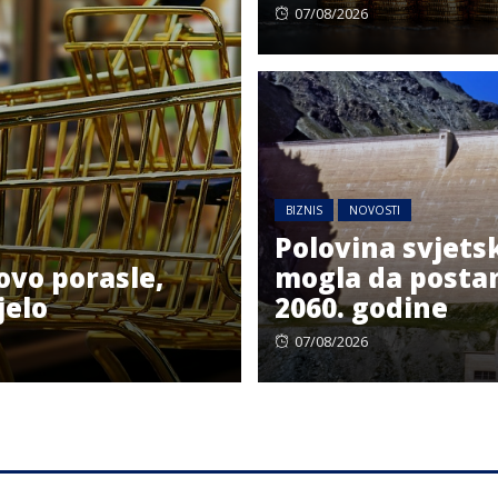
Posted
07/08/2026
on
BIZNIS
NOVOSTI
Polovina svjets
ovo porasle,
mogla da posta
jelo
2060. godine
Posted
07/08/2026
on