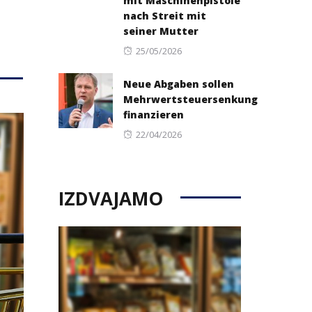
mit Maschinenpistole
nach Streit mit
seiner Mutter
Posted
25/05/2026
on
Neue Abgaben sollen
Mehrwertsteuersenkung
finanzieren
Posted
22/04/2026
on
IZDVAJAMO