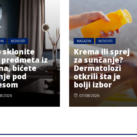
IN
NOVOSTI
MAGAZIN
NOVOSTI
 sklonite
Krema ili sprej
 predmeta iz
za sunčanje?
na, bićete
Dermatolozi
je pod
otkrili šta je
esom
bolji izbor
ted
Posted
8/2026
07/08/2026
on