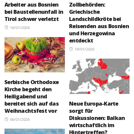
Arbeiter aus Bosnien
Zollbehörden:
bei Baustellenunfall in
Griechische
Tirol schwer verletzt
Landschildkröte bei
Reisenden aus Bosnien
Posted
16/01/2026
und Herzegowina
on
entdeckt
Posted
19/01/2026
on
Serbische Orthodoxe
Kirche begeht den
Heiligabend und
bereitet sich auf das
Neue Europa-Karte
Weihnachtsfest vor
sorgt für
Diskussionen: Balkan
Posted
06/01/2026
wirtschaftlich im
on
Hintertreffen?