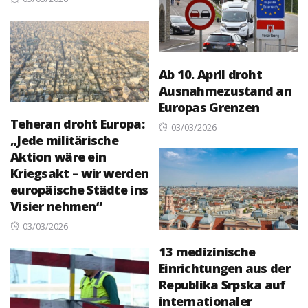
on
Ab 10. April droht
Ausnahmezustand an
Europas Grenzen
Teheran droht Europa:
Posted
03/03/2026
„Jede militärische
on
Aktion wäre ein
Kriegsakt – wir werden
europäische Städte ins
Visier nehmen“
Posted
03/03/2026
on
13 medizinische
Einrichtungen aus der
Republika Srpska auf
internationaler