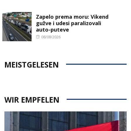
on
Zapelo prema moru: Vikend
gužve i udesi paralizovali
auto-puteve
Posted
08/08/2026
on
MEISTGELESEN
WIR EMPFELEN