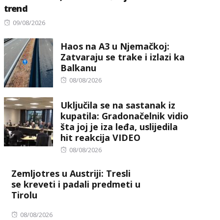
trend
Posted
09/08/2026
on
Haos na A3 u Njemačkoj:
Zatvaraju se trake i izlazi ka
Balkanu
Posted
08/08/2026
on
Uključila se na sastanak iz
kupatila: Gradonačelnik vidio
šta joj je iza leđa, uslijedila
hit reakcija VIDEO
Posted
08/08/2026
on
Zemljotres u Austriji: Tresli
se kreveti i padali predmeti u
Tirolu
Posted
08/08/2026