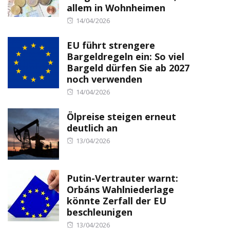
allem in Wohnheimen
Posted
14/04/2026
on
EU führt strengere
Bargeldregeln ein: So viel
Bargeld dürfen Sie ab 2027
noch verwenden
Posted
14/04/2026
on
Ölpreise steigen erneut
deutlich an
Posted
13/04/2026
on
Putin-Vertrauter warnt:
Orbáns Wahlniederlage
könnte Zerfall der EU
beschleunigen
Posted
13/04/2026