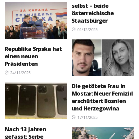
selbst – beide
österreichische
Staatsbürger
Posted
01/12/2025
on
Republika Srpska hat
einen neuen
Präsidenten
Posted
24/11/2025
on
Die getötete Frau in
Mostar: Neuer Femizid
erschüttert Bosnien
und Herzegowina
Posted
17/11/2025
on
Nach 13 Jahren
gefasst: Serbe