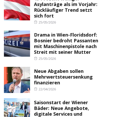
Asylanträge als im Vorjahr:
Rückläufiger Trend setzt
sich fort
Posted
25/05/2026
on
Drama in Wien-Floridsdorf:
Bosnier bedroht Passanten
mit Maschinenpistole nach
Streit mit seiner Mutter
Posted
25/05/2026
on
Neue Abgaben sollen
Mehrwertsteuersenkung
finanzieren
Posted
22/04/2026
on
Saisonstart der Wiener
Bäder: Neue Angebote,
digitale Services und