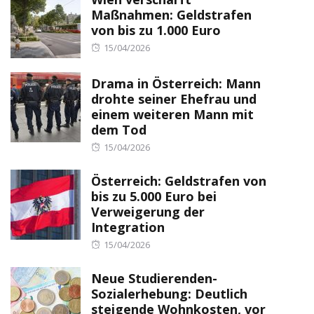
Maßnahmen: Geldstrafen
von bis zu 1.000 Euro
Posted
15/04/2026
on
Drama in Österreich: Mann
drohte seiner Ehefrau und
einem weiteren Mann mit
dem Tod
Posted
15/04/2026
on
Österreich: Geldstrafen von
bis zu 5.000 Euro bei
Verweigerung der
Integration
Posted
15/04/2026
on
Neue Studierenden-
Sozialerhebung: Deutlich
steigende Wohnkosten, vor