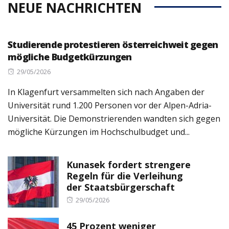
NEUE NACHRICHTEN
Studierende protestieren österreichweit gegen
mögliche Budgetkürzungen
Posted
29/05/2026
on
In Klagenfurt versammelten sich nach Angaben der
Universität rund 1.200 Personen vor der Alpen-Adria-
Universität. Die Demonstrierenden wandten sich gegen
mögliche Kürzungen im Hochschulbudget und...
Kunasek fordert strengere
Regeln für die Verleihung
der Staatsbürgerschaft
Posted
29/05/2026
on
45 Prozent weniger