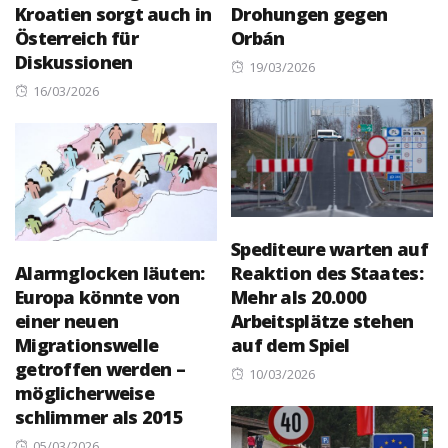
Kroatien sorgt auch in
Drohungen gegen
Österreich für
Orbán
Diskussionen
Posted
19/03/2026
Posted
on
16/03/2026
on
Spediteure warten auf
Alarmglocken läuten:
Reaktion des Staates:
Europa könnte von
Mehr als 20.000
einer neuen
Arbeitsplätze stehen
Migrationswelle
auf dem Spiel
getroffen werden –
Posted
10/03/2026
möglicherweise
on
schlimmer als 2015
Posted
05/03/2026