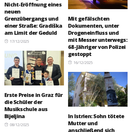
Nicht-Eröffnung eines
neuen
Grenzübergangs und
Mit gefälschten
einer Straße: Gradiška
Dokumenten, unter
am Limit der Geduld
Drogeneinfluss und
mit Messer unterwegs:
Posted
17/12/2025
68-Jähriger von Polizei
on
gestoppt
Posted
16/12/2025
on
Erste Preise in Graz für
die Schüler der
Musikschule aus
Bijeljina
In Istrien: Sohn tötete
Mutter und
Posted
08/12/2025
anschließend sich
on