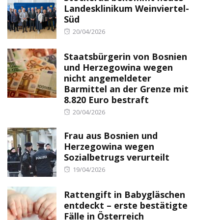
Landesklinikum Weinviertel-
Süd
Posted
20/04/2026
on
Staatsbürgerin von Bosnien
und Herzegowina wegen
nicht angemeldeter
Barmittel an der Grenze mit
8.820 Euro bestraft
Posted
20/04/2026
on
Frau aus Bosnien und
Herzegowina wegen
Sozialbetrugs verurteilt
Posted
19/04/2026
on
Rattengift in Babygläschen
entdeckt – erste bestätigte
Fälle in Österreich