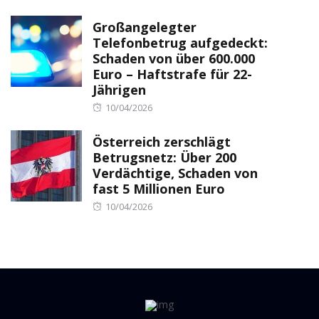
on
Großangelegter
Telefonbetrug aufgedeckt:
Schaden von über 600.000
Euro – Haftstrafe für 22-
Jährigen
Posted
10/04/2026
on
Österreich zerschlägt
Betrugsnetz: Über 200
Verdächtige, Schaden von
fast 5 Millionen Euro
Posted
10/04/2026
on