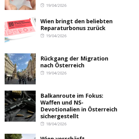
Posted
19/04/2026
on
Wien bringt den beliebten
Reparaturbonus zurück
Posted
19/04/2026
on
Rückgang der Migration
nach Österreich
Posted
19/04/2026
on
Balkanroute im Fokus:
Waffen und NS-
Devotionalien in Österreich
sichergestellt
Posted
18/04/2026
on
Wien verschärft