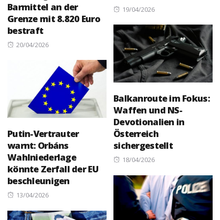
Barmittel an der
Posted
19/04/2026
Grenze mit 8.820 Euro
on
bestraft
Posted
20/04/2026
on
Balkanroute im Fokus:
Waffen und NS-
Devotionalien in
Putin-Vertrauter
Österreich
warnt: Orbáns
sichergestellt
Wahlniederlage
Posted
18/04/2026
könnte Zerfall der EU
on
beschleunigen
Posted
13/04/2026
on