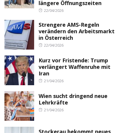
längere Öffnungszeiten
Posted
22/04/2026
on
Strengere AMS-Regeln
verändern den Arbeitsmarkt
in Österreich
Posted
22/04/2026
on
Kurz vor Fristende: Trump
verlängert Waffenruhe mit
Iran
Posted
21/04/2026
on
Wien sucht dringend neue
Lehrkräfte
Posted
21/04/2026
on
Stockerau bekommt neues