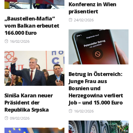
Konferenz in Wien
präsentiert
„Baustellen-Mafia“
Posted
24/02/2026
vom Balkan erbeutet
on
166.000 Euro
Posted
16/02/2026
on
Betrug in Österreich:
Junge Frau aus
Bosnien und
Siniša Karan neuer
Herzegowina verliert
Präsident der
Job – und 15.000 Euro
Republika Srpska
Posted
16/02/2026
Posted
on
09/02/2026
on