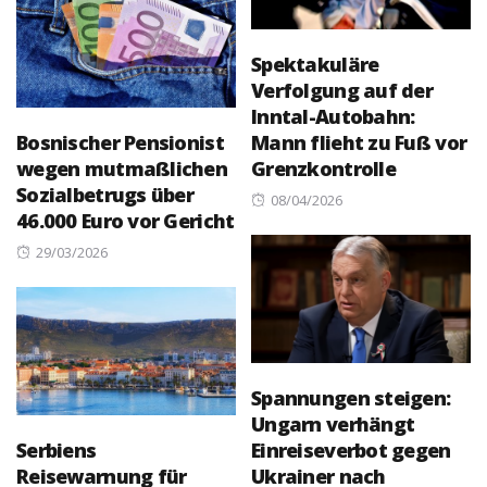
Spektakuläre
Verfolgung auf der
Inntal-Autobahn:
Bosnischer Pensionist
Mann flieht zu Fuß vor
wegen mutmaßlichen
Grenzkontrolle
Sozialbetrugs über
Posted
08/04/2026
46.000 Euro vor Gericht
on
Posted
29/03/2026
on
Spannungen steigen:
Ungarn verhängt
Serbiens
Einreiseverbot gegen
Reisewarnung für
Ukrainer nach