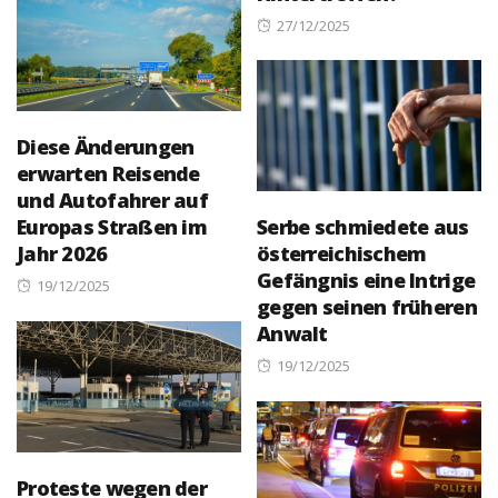
Posted
27/12/2025
on
Diese Änderungen
erwarten Reisende
und Autofahrer auf
Europas Straßen im
Serbe schmiedete aus
Jahr 2026
österreichischem
Gefängnis eine Intrige
Posted
19/12/2025
gegen seinen früheren
on
Anwalt
Posted
19/12/2025
on
Proteste wegen der