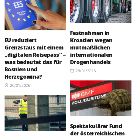
Festnahmen in
EU reduziert
Kroatien wegen
Grenzstaus mit einem
mutmaßlichen
„digitalen Reisepass“ –
internationalen
was bedeutet das für
Drogenhandels
Bosnien und
Posted
28/01/2026
Herzegowina?
on
Posted
20/01/2026
on
Spektakulärer Fund
der österreichischen