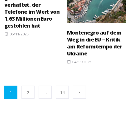
verhaftet, der
Telefone im Wert von
1,63 Millionen Euro
gestohlen hat
Montenegro auf dem
Posted
06/11/2025
Weg in die EU – Kritik
on
am Reformtempo der
Ukraine
Posted
04/11/2025
on
1
2
…
14