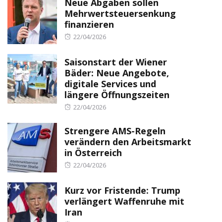
Neue Abgaben sollen
Mehrwertsteuersenkung
finanzieren
Posted
22/04/2026
on
Saisonstart der Wiener
Bäder: Neue Angebote,
digitale Services und
längere Öffnungszeiten
Posted
22/04/2026
on
Strengere AMS-Regeln
verändern den Arbeitsmarkt
in Österreich
Posted
22/04/2026
on
Kurz vor Fristende: Trump
verlängert Waffenruhe mit
Iran