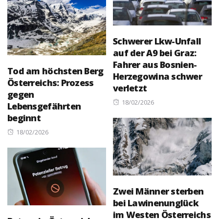
Schwerer Lkw-Unfall
auf der A9 bei Graz:
Fahrer aus Bosnien-
Tod am höchsten Berg
Herzegowina schwer
Österreichs: Prozess
verletzt
gegen
Posted
18/02/2026
Lebensgefährten
on
beginnt
Posted
18/02/2026
on
Zwei Männer sterben
bei Lawinenunglück
im Westen Österreichs