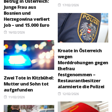
Betrug in Österreich:
Posted
17/02/2026
Junge Frau aus
on
Bosnien und
Herzegowina verliert
Job – und 15.000 Euro
Posted
16/02/2026
on
Kroate in Österreich
wegen
Morddrohungen gegen
Ehefrau
festgenommen –
Zwei Tote in Kitzbühel:
Restaurantbesitzer
Mutter und Sohn tot
alarmierte die Polizei
aufgefunden
Posted
12/02/2026
Posted
11/02/2026
on
on