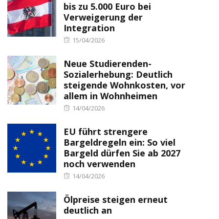
bis zu 5.000 Euro bei
Verweigerung der
Integration
Posted
15/04/2026
on
Neue Studierenden-
Sozialerhebung: Deutlich
steigende Wohnkosten, vor
allem in Wohnheimen
Posted
14/04/2026
on
EU führt strengere
Bargeldregeln ein: So viel
Bargeld dürfen Sie ab 2027
noch verwenden
Posted
14/04/2026
on
Ölpreise steigen erneut
deutlich an