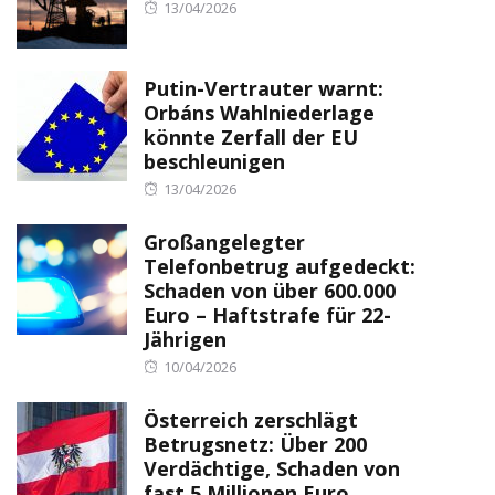
Posted
13/04/2026
on
Putin-Vertrauter warnt:
Orbáns Wahlniederlage
könnte Zerfall der EU
beschleunigen
Posted
13/04/2026
on
Großangelegter
Telefonbetrug aufgedeckt:
Schaden von über 600.000
Euro – Haftstrafe für 22-
Jährigen
Posted
10/04/2026
on
Österreich zerschlägt
Betrugsnetz: Über 200
Verdächtige, Schaden von
fast 5 Millionen Euro