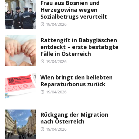
Frau aus Bosnien und
Herzegowina wegen
Sozialbetrugs verurteilt
Posted
19/04/2026
on
Rattengift in Babygläschen
entdeckt – erste bestätigte
Fälle in Österreich
Posted
19/04/2026
on
Wien bringt den beliebten
Reparaturbonus zurück
Posted
19/04/2026
on
Rückgang der Migration
nach Österreich
Posted
19/04/2026
on