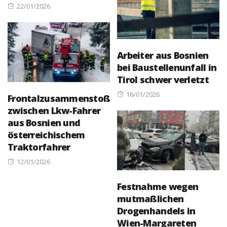
Posted
22/01/2026
on
Arbeiter aus Bosnien
bei Baustellenunfall in
Tirol schwer verletzt
Posted
16/01/2026
Frontalzusammenstoß
on
zwischen Lkw-Fahrer
aus Bosnien und
österreichischem
Traktorfahrer
Posted
12/01/2026
on
Festnahme wegen
mutmaßlichen
Drogenhandels in
Wien-Margareten