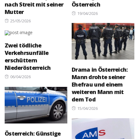
nach Streit mit seiner
Österreich
Mutter
Posted
19/04/2026
Posted
on
25/05/2026
on
Zwei tödliche
Verkehrsunfälle
erschüttern
Niederösterreich
Drama in Österreich:
Mann drohte seiner
Posted
06/04/2026
Ehefrau und einem
on
weiteren Mann mit
dem Tod
Posted
15/04/2026
on
Österreich: Günstige