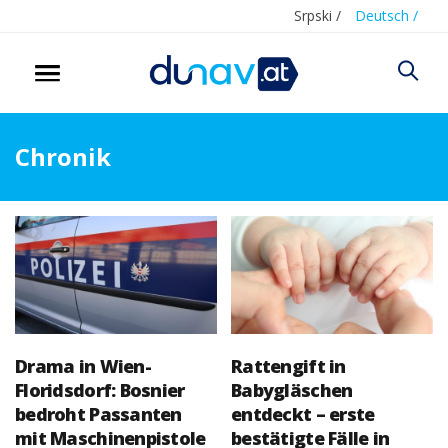
Srpski /
Deutsch /
Chronik
Drama in Wien-
Rattengift in
Floridsdorf: Bosnier
Babygläschen
bedroht Passanten
entdeckt – erste
mit Maschinenpistole
bestätigte Fälle in