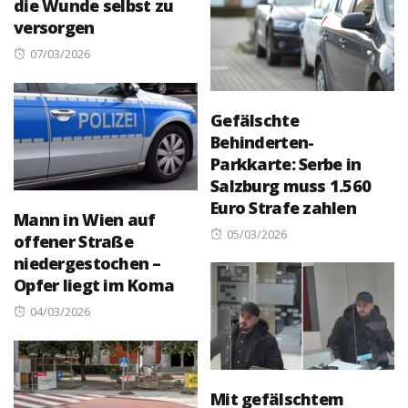
die Wunde selbst zu
versorgen
Posted
07/03/2026
on
Gefälschte
Behinderten-
Parkkarte: Serbe in
Salzburg muss 1.560
Euro Strafe zahlen
Mann in Wien auf
Posted
05/03/2026
offener Straße
on
niedergestochen –
Opfer liegt im Koma
Posted
04/03/2026
on
Mit gefälschtem