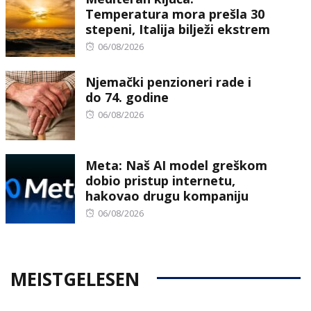
Temperatura mora prešla 30
stepeni, Italija bilježi ekstrem
Posted
06/08/2026
on
Njemački penzioneri rade i
do 74. godine
Posted
06/08/2026
on
Meta: Naš AI model greškom
dobio pristup internetu,
hakovao drugu kompaniju
Posted
06/08/2026
on
MEISTGELESEN