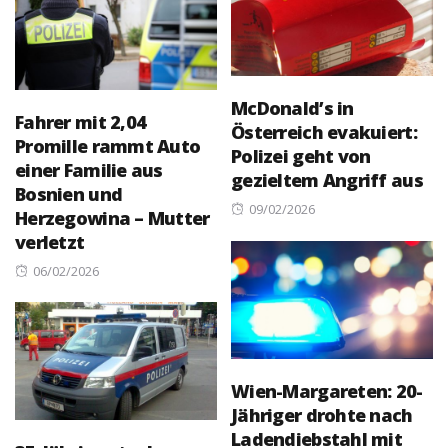
McDonald’s in
Fahrer mit 2,04
Österreich evakuiert:
Promille rammt Auto
Polizei geht von
einer Familie aus
gezieltem Angriff aus
Bosnien und
Posted
09/02/2026
Herzegowina – Mutter
on
verletzt
Posted
06/02/2026
on
Wien-Margareten: 20-
Jähriger drohte nach
Ladendiebstahl mit