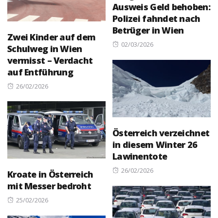
Ausweis Geld behoben:
Polizei fahndet nach
Betrüger in Wien
Zwei Kinder auf dem
Posted
02/03/2026
Schulweg in Wien
on
vermisst – Verdacht
auf Entführung
Posted
26/02/2026
on
Österreich verzeichnet
in diesem Winter 26
Lawinentote
Posted
26/02/2026
Kroate in Österreich
on
mit Messer bedroht
Posted
25/02/2026
on