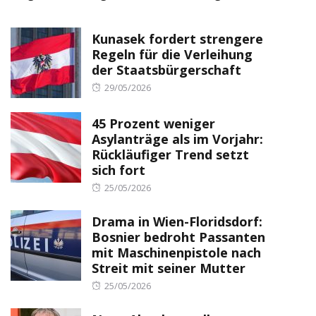
Kunasek fordert strengere
Regeln für die Verleihung
der Staatsbürgerschaft
Posted
29/05/2026
on
45 Prozent weniger
Asylanträge als im Vorjahr:
Rückläufiger Trend setzt
sich fort
Posted
25/05/2026
on
Drama in Wien-Floridsdorf:
Bosnier bedroht Passanten
mit Maschinenpistole nach
Streit mit seiner Mutter
Posted
25/05/2026
on