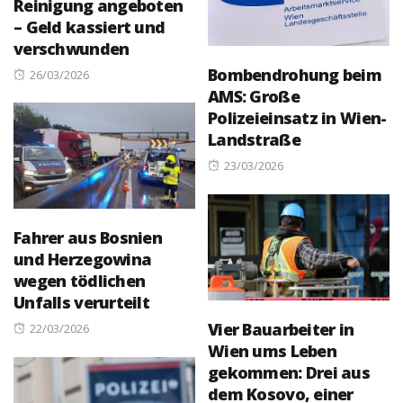
Reinigung angeboten
– Geld kassiert und
verschwunden
Bombendrohung beim
Posted
26/03/2026
AMS: Große
on
Polizeieinsatz in Wien-
Landstraße
Posted
23/03/2026
on
Fahrer aus Bosnien
und Herzegowina
wegen tödlichen
Unfalls verurteilt
Vier Bauarbeiter in
Posted
22/03/2026
Wien ums Leben
on
gekommen: Drei aus
dem Kosovo, einer