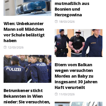
mutmaßlich aus
Bosnien und
Herzegowina
Posted
18/03/2026
Wien: Unbekannter
on
Mann soll Mädchen
vor Schule belästigt
haben
Posted
12/03/2026
on
Eltern vom Balkan
wegen versuchten
Mordes an Baby zu
insgesamt 30 Jahren
Haft verurteilt
Betrunkener sticht
Posted
11/03/2026
Bekannten in Wien
on
nieder: Sie versuchten,