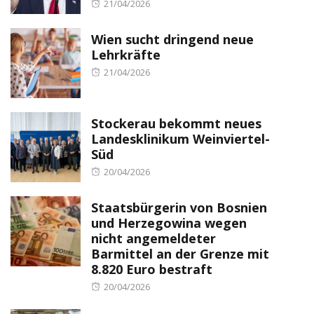
Posted
21/04/2026
on
Wien sucht dringend neue
Lehrkräfte
Posted
21/04/2026
on
Stockerau bekommt neues
Landesklinikum Weinviertel-
Süd
Posted
20/04/2026
on
Staatsbürgerin von Bosnien
und Herzegowina wegen
nicht angemeldeter
Barmittel an der Grenze mit
8.820 Euro bestraft
Posted
20/04/2026
on