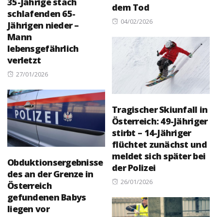
35-Jährige stach
dem Tod
schlafenden 65-
Posted
04/02/2026
Jährigen nieder –
on
Mann
lebensgefährlich
verletzt
Posted
27/01/2026
on
Tragischer Skiunfall in
Österreich: 49-Jähriger
stirbt – 14-Jähriger
flüchtet zunächst und
meldet sich später bei
Obduktionsergebnisse
der Polizei
des an der Grenze in
Posted
26/01/2026
Österreich
on
gefundenen Babys
liegen vor