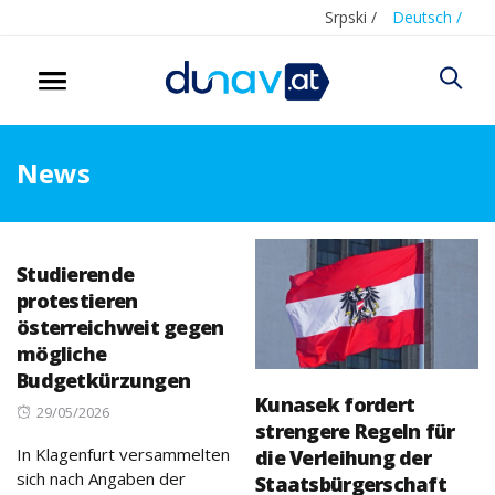
Srpski /
Deutsch /
News
Studierende
protestieren
österreichweit gegen
mögliche
Budgetkürzungen
Kunasek fordert
Posted
29/05/2026
strengere Regeln für
on
In Klagenfurt versammelten
die Verleihung der
sich nach Angaben der
Staatsbürgerschaft