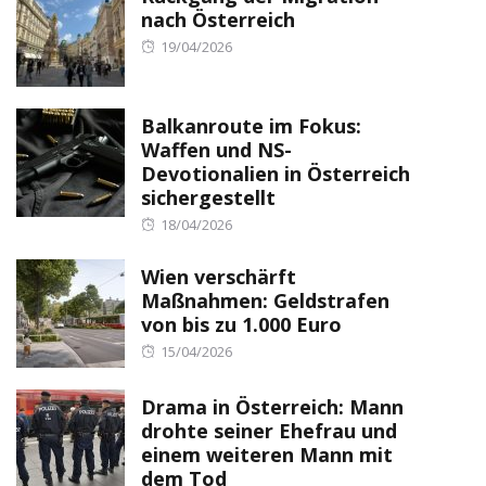
nach Österreich
Posted
19/04/2026
on
Balkanroute im Fokus:
Waffen und NS-
Devotionalien in Österreich
sichergestellt
Posted
18/04/2026
on
Wien verschärft
Maßnahmen: Geldstrafen
von bis zu 1.000 Euro
Posted
15/04/2026
on
Drama in Österreich: Mann
drohte seiner Ehefrau und
einem weiteren Mann mit
dem Tod