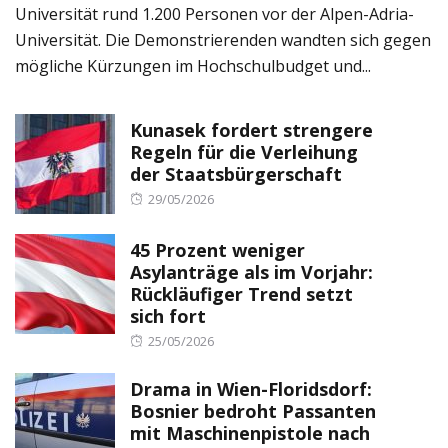
Universität rund 1.200 Personen vor der Alpen-Adria-
Universität. Die Demonstrierenden wandten sich gegen
mögliche Kürzungen im Hochschulbudget und...
Kunasek fordert strengere
Regeln für die Verleihung
der Staatsbürgerschaft
Posted
29/05/2026
on
45 Prozent weniger
Asylanträge als im Vorjahr:
Rückläufiger Trend setzt
sich fort
Posted
25/05/2026
on
Drama in Wien-Floridsdorf:
Bosnier bedroht Passanten
mit Maschinenpistole nach