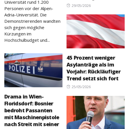
Universität rund 1.200
Posted
29/05/2026
Personen vor der Alpen-
on
Adria-Universität. Die
Demonstrierenden wandten
sich gegen mögliche
Kürzungen im
Hochschulbudget und...
45 Prozent weniger
Asylanträge als im
Vorjahr: Rückläufiger
Trend setzt sich fort
Posted
25/05/2026
on
Drama in Wien-
Floridsdorf: Bosnier
bedroht Passanten
mit Maschinenpistole
nach Streit mit seiner