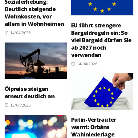
Sozialerhebung:
Deutlich steigende
Wohnkosten, vor
allem in Wohnheimen
EU führt strengere
Bargeldregeln ein: So
Posted
14/04/2026
viel Bargeld dürfen Sie
on
ab 2027 noch
verwenden
Posted
14/04/2026
on
Ölpreise steigen
erneut deutlich an
Posted
13/04/2026
on
Putin-Vertrauter
warnt: Orbáns
Wahlniederlage