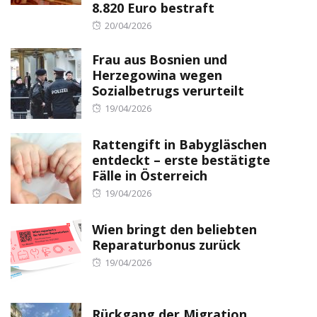
8.820 Euro bestraft
Posted
20/04/2026
on
Frau aus Bosnien und
Herzegowina wegen
Sozialbetrugs verurteilt
Posted
19/04/2026
on
Rattengift in Babygläschen
entdeckt – erste bestätigte
Fälle in Österreich
Posted
19/04/2026
on
Wien bringt den beliebten
Reparaturbonus zurück
Posted
19/04/2026
on
Rückgang der Migration