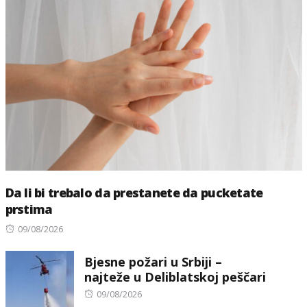
Da li bi trebalo da prestanete da pucketate
prstima
Posted
09/08/2026
on
Bjesne požari u Srbiji –
najteže u Deliblatskoj peščari
Posted
09/08/2026