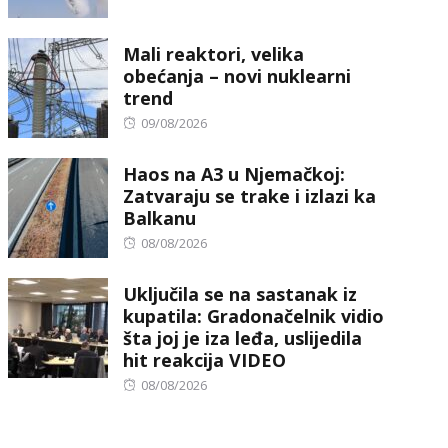
on
Mali reaktori, velika
obećanja – novi nuklearni
trend
Posted
09/08/2026
on
Haos na A3 u Njemačkoj:
Zatvaraju se trake i izlazi ka
Balkanu
Posted
08/08/2026
on
Uključila se na sastanak iz
kupatila: Gradonačelnik vidio
šta joj je iza leđa, uslijedila
hit reakcija VIDEO
Posted
08/08/2026
on