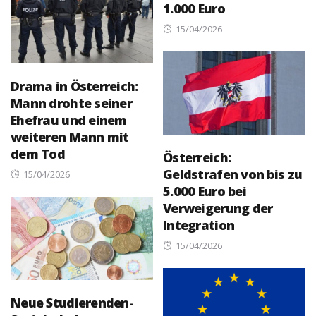
1.000 Euro
Posted
15/04/2026
on
Drama in Österreich:
Mann drohte seiner
Ehefrau und einem
weiteren Mann mit
dem Tod
Österreich:
Geldstrafen von bis zu
Posted
15/04/2026
5.000 Euro bei
on
Verweigerung der
Integration
Posted
15/04/2026
on
Neue Studierenden-