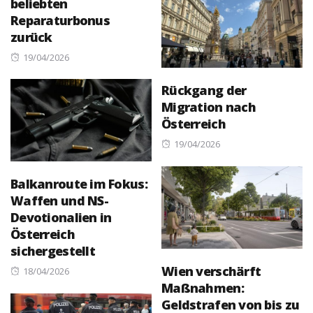
beliebten
Reparaturbonus
zurück
Posted
19/04/2026
on
Rückgang der
Migration nach
Österreich
Posted
19/04/2026
on
Balkanroute im Fokus:
Waffen und NS-
Devotionalien in
Österreich
sichergestellt
Wien verschärft
Posted
18/04/2026
Maßnahmen:
on
Geldstrafen von bis zu