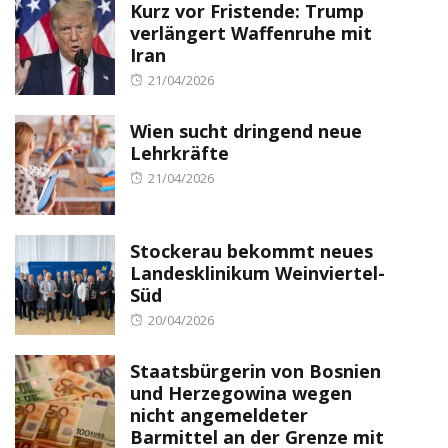
Kurz vor Fristende: Trump
verlängert Waffenruhe mit
Iran
Posted
21/04/2026
on
Wien sucht dringend neue
Lehrkräfte
Posted
21/04/2026
on
Stockerau bekommt neues
Landesklinikum Weinviertel-
Süd
Posted
20/04/2026
on
Staatsbürgerin von Bosnien
und Herzegowina wegen
nicht angemeldeter
Barmittel an der Grenze mit