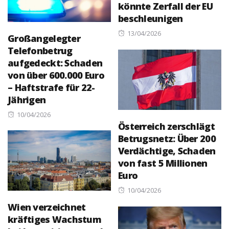
könnte Zerfall der EU
beschleunigen
Posted
13/04/2026
Großangelegter
on
Telefonbetrug
aufgedeckt: Schaden
von über 600.000 Euro
– Haftstrafe für 22-
Jährigen
Posted
10/04/2026
Österreich zerschlägt
on
Betrugsnetz: Über 200
Verdächtige, Schaden
von fast 5 Millionen
Euro
Posted
10/04/2026
on
Wien verzeichnet
kräftiges Wachstum