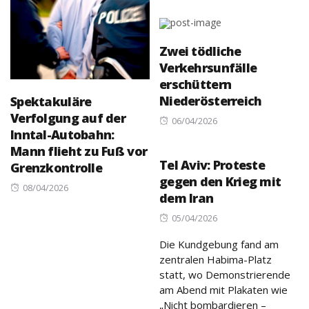
on
Zwei tödliche
Verkehrsunfälle
erschüttern
Niederösterreich
Spektakuläre
Verfolgung auf der
Posted
06/04/2026
Inntal-Autobahn:
on
Mann flieht zu Fuß vor
Tel Aviv: Proteste
Grenzkontrolle
gegen den Krieg mit
Posted
08/04/2026
dem Iran
on
Posted
05/04/2026
on
Die Kundgebung fand am
zentralen Habima-Platz
statt, wo Demonstrierende
am Abend mit Plakaten wie
„Nicht bombardieren –