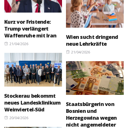
Kurz vor Fristende:
Trump verlängert
Waffenruhe mit Iran
Wien sucht dringend
neue Lehrkräfte
Posted
21/04/2026
on
Posted
21/04/2026
on
Stockerau bekommt
neues Landesklinikum
Staatsbürgerin von
Weinviertel-Süd
Bosnien und
Herzegowina wegen
Posted
20/04/2026
nicht angemeldeter
on