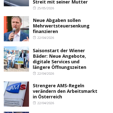
Streit mit seiner Mutter
Posted
25/05/2026
on
Neue Abgaben sollen
Mehrwertsteuersenkung
finanzieren
Posted
22/04/2026
on
Saisonstart der Wiener
Bäder: Neue Angebote,
digitale Services und
längere Öffnungszeiten
Posted
22/04/2026
on
Strengere AMS-Regeln
verändern den Arbeitsmarkt
in Österreich
Posted
22/04/2026
on