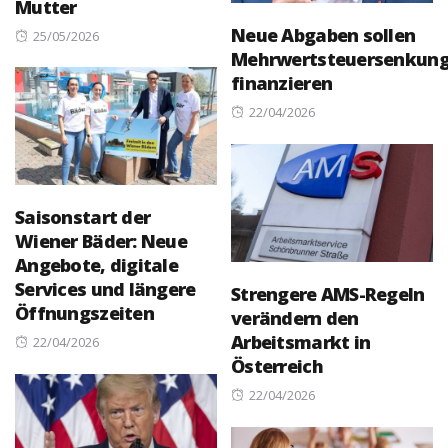
Mutter
Neue Abgaben sollen
Posted
25/05/2026
Mehrwertsteuersenkun
on
finanzieren
Posted
22/04/2026
on
Saisonstart der
Wiener Bäder: Neue
Angebote, digitale
Services und längere
Strengere AMS-Regeln
Öffnungszeiten
verändern den
Arbeitsmarkt in
Posted
22/04/2026
Österreich
on
Posted
22/04/2026
on