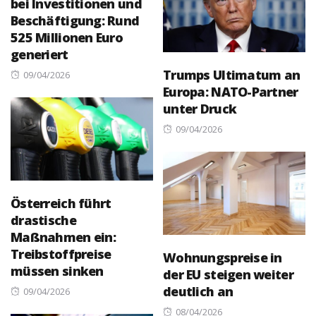
bei Investitionen und
Beschäftigung: Rund
525 Millionen Euro
generiert
Trumps Ultimatum an
Posted
09/04/2026
Europa: NATO-Partner
on
unter Druck
Posted
09/04/2026
on
Österreich führt
drastische
Maßnahmen ein:
Treibstoffpreise
Wohnungspreise in
müssen sinken
der EU steigen weiter
deutlich an
Posted
09/04/2026
on
Posted
08/04/2026