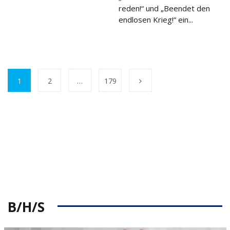
reden!“ und „Beendet den
endlosen Krieg!“ ein...
1
2
…
179
B/H/S