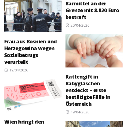
Barmittel an der
Grenze mit 8.820 Euro
bestraft
Posted
20/04/2026
on
Frau aus Bosnien und
Herzegowina wegen
Sozialbetrugs
verurteilt
Posted
19/04/2026
Rattengift in
on
Babygläschen
entdeckt – erste
bestätigte Fälle in
Österreich
Posted
19/04/2026
on
Wien bringt den