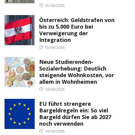
Posted
15/04/2026
on
Österreich: Geldstrafen von
bis zu 5.000 Euro bei
Verweigerung der
Integration
Posted
15/04/2026
on
Neue Studierenden-
Sozialerhebung: Deutlich
steigende Wohnkosten, vor
allem in Wohnheimen
Posted
14/04/2026
on
EU führt strengere
Bargeldregeln ein: So viel
Bargeld dürfen Sie ab 2027
noch verwenden
Posted
14/04/2026