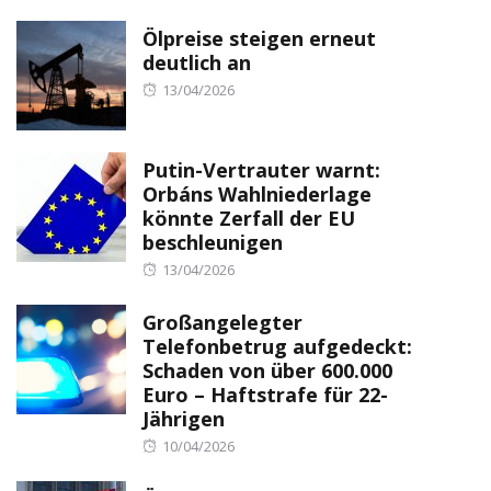
on
Ölpreise steigen erneut
deutlich an
Posted
13/04/2026
on
Putin-Vertrauter warnt:
Orbáns Wahlniederlage
könnte Zerfall der EU
beschleunigen
Posted
13/04/2026
on
Großangelegter
Telefonbetrug aufgedeckt:
Schaden von über 600.000
Euro – Haftstrafe für 22-
Jährigen
Posted
10/04/2026
on