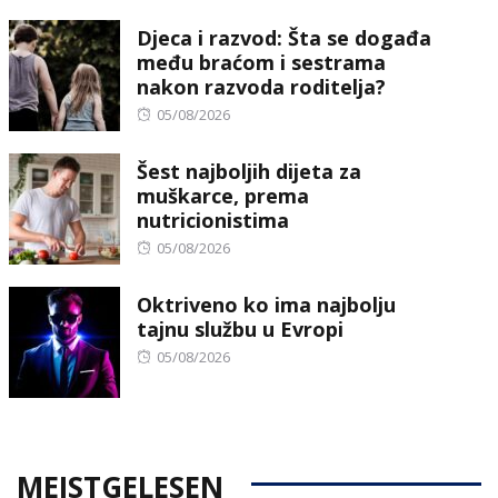
Djeca i razvod: Šta se događa
među braćom i sestrama
nakon razvoda roditelja?
Posted
05/08/2026
on
Šest najboljih dijeta za
muškarce, prema
nutricionistima
Posted
05/08/2026
on
Oktriveno ko ima najbolju
tajnu službu u Evropi
Posted
05/08/2026
on
MEISTGELESEN