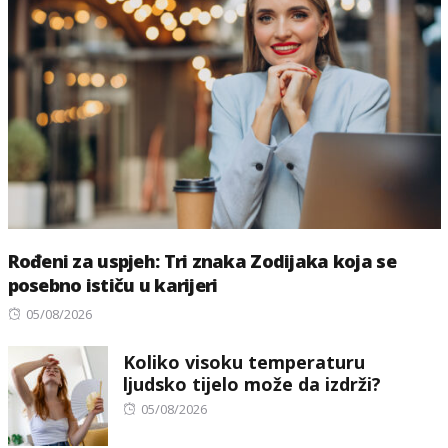
Rođeni za uspjeh: Tri znaka Zodijaka koja se
posebno ističu u karijeri
Posted
05/08/2026
on
Koliko visoku temperaturu
ljudsko tijelo može da izdrži?
Posted
05/08/2026
on