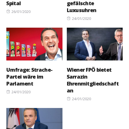
Spital
gefälschte
Luxusuhren
Posted
26/01/2020
on
Posted
24/01/2020
on
Umfrage: Strache-
Wiener FPÖ bietet
Partei wäre im
Sarrazin
Parlament
Ehrenmitgliedschaft
an
Posted
24/01/2020
on
Posted
24/01/2020
on