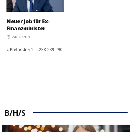
Neuer Job für Ex-
Finanzminister
Posted
24/01/2020
on
« Prethodna
1
…
288
289
290
B/H/S