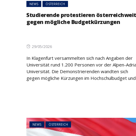
NEWS
ÖSTERREICH
NEWS
ÖSTERREICH
Studierende protestieren österreichwei
45 Prozent weni
gegen mögliche Budgetkürzungen
Asylanträge als 
Rückläufiger Tre
sich fort
Posted
29/05/2026
on
In Klagenfurt versammelten sich nach Angaben der
Universität rund 1.200 Personen vor der Alpen-Adri
Universität. Die Demonstrierenden wandten sich
gegen mögliche Kürzungen im Hochschulbudget und.
NEWS
ÖSTERREICH