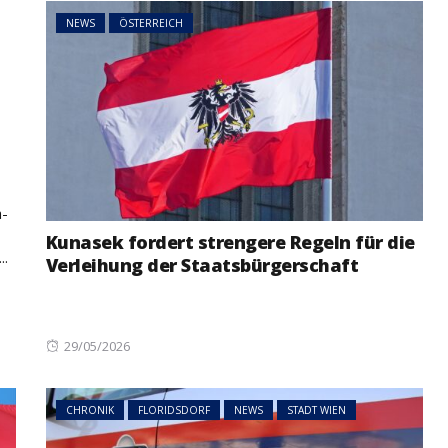
NEWS
ÖSTERREICH
t
NEWS
ÖSTERREICH
ger
im Vorjahr:
Studierende protestieren
nd setzt
österreichweit gegen
mögliche Budgetkürzungen
a-
Kunasek fordert strengere Regeln für die
..
Verleihung der Staatsbürgerschaft
Posted
29/05/2026
on
CHRONIK
FLORIDSDORF
NEWS
STADT WIEN