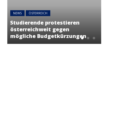
NEWS
ÖSTE
NEWS
ÖSTERREICH
45 Prozen
Kunasek fordert strengere
Asylanträ
Regeln für die Verleihung
Rückläufi
der Staatsbürgerschaft
sich fort