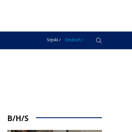
Srpski /
Deutsch /
B/H/S