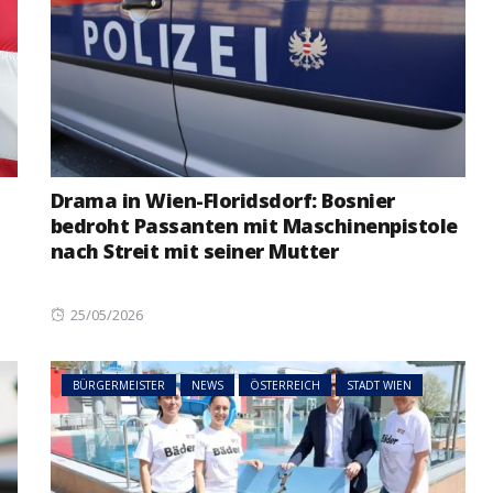
Drama in Wien-Floridsdorf: Bosnier
bedroht Passanten mit Maschinenpistole
nach Streit mit seiner Mutter
Posted
25/05/2026
on
BÜRGERMEISTER
NEWS
ÖSTERREICH
STADT WIEN