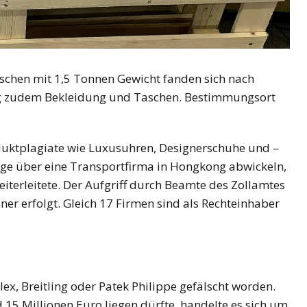
aschen mit 1,5 Tonnen Gewicht fanden sich nach
g zudem Bekleidung und Taschen. Bestimmungsort
oduktplagiate wie Luxusuhren, Designerschuhe und –
e über eine Transportfirma in Hongkong abwickeln,
iterleitete. Der Aufgriff durch Beamte des Zollamtes
er erfolgt. Gleich 17 Firmen sind als Rechteinhaber
, Breitling oder Patek Philippe gefälscht worden.
15 Millionen Euro liegen dürfte, handelte es sich um