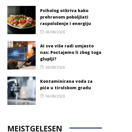
on
Psiholog otkriva kako
prehranom poboljšati
raspoloženje i energiju
Posted
06/08/2026
on
AI sve više radi umjesto
nas: Postajemo li zbog toga
gluplji?
Posted
06/08/2026
on
Kontaminirana voda za
piće u tirolskom gradu
Posted
06/08/2026
on
MEISTGELESEN