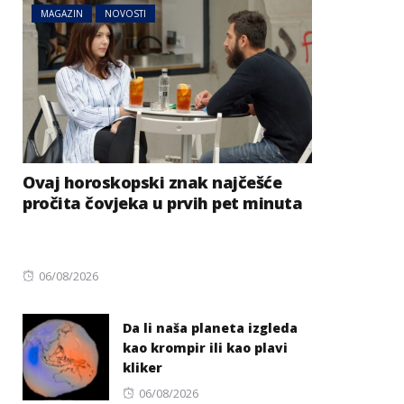
MAGAZIN
NOVOSTI
Ovaj horoskopski znak najčešće
pročita čovjeka u prvih pet minuta
Posted
06/08/2026
on
Da li naša planeta izgleda
kao krompir ili kao plavi
kliker
Posted
06/08/2026