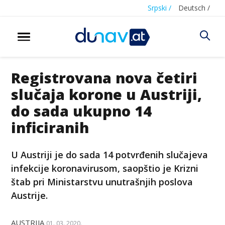
Srpski /
Deutsch /
Registrovana nova četiri
slučaja korone u Austriji,
do sada ukupno 14
inficiranih
U Austriji je do sada 14 potvrđenih slučajeva
infekcije koronavirusom, saopštio je Krizni
štab pri Ministarstvu unutrašnjih poslova
Austrije.
AUSTRIJA
01. 03. 2020.