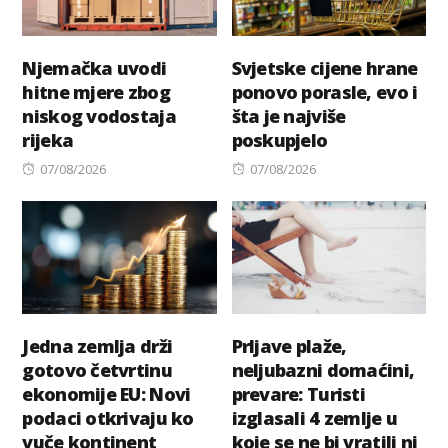
Njemačka uvodi
Svjetske cijene hrane
hitne mjere zbog
ponovo porasle, evo i
niskog vodostaja
šta je najviše
rijeka
poskupjelo
Posted
Posted
07/08/2026
07/08/2026
on
on
Jedna zemlja drži
Prljave plaže,
gotovo četvrtinu
neljubazni domaćini,
ekonomije EU: Novi
prevare: Turisti
podaci otkrivaju ko
izglasali 4 zemlje u
vuče kontinent
koje se ne bi vratili ni