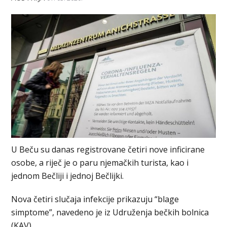
U Beču su danas registrovane četiri nove inficirane
osobe, a riječ je o paru njemačkih turista, kao i
jednom Bečliji i jednoj Bečlijki.
Nova četiri slučaja infekcije prikazuju “blage
simptome”, navedeno je iz Udruženja bečkih bolnica
(KAV).