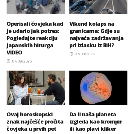
Operisali čovjeka kad
Vikend kolaps na
je udario jak potres:
granicama: Gdje su
Pogledajte reakciju
najveća zadržavanja
japanskih hirurga
pri izlasku iz BiH?
VIDEO
Posted
07/08/2026
Posted
on
07/08/2026
on
Ovaj horoskopski
Da li naša planeta
znak najčešće pročita
izgleda kao krompir
čovjeka u prvih pet
ili kao plavi kliker