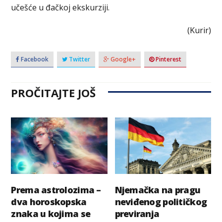
učešće u đačkoj ekskurziji.
(Kurir)
Facebook
Twitter
Google+
Pinterest
PROČITAJTE JOŠ
Prema astrolozima –
Njemačka na pragu
dva horoskopska
neviđenog političkog
znaka u kojima se
previranja