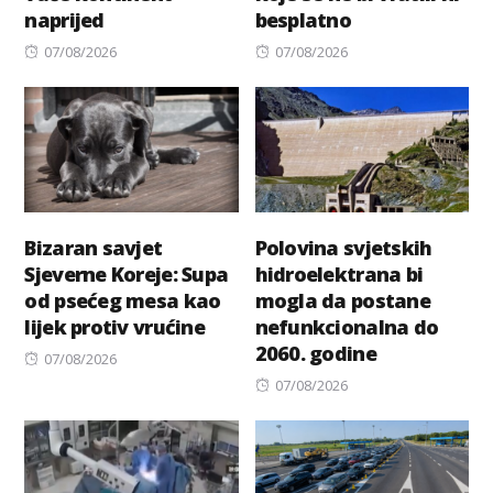
naprijed
besplatno
Posted
Posted
07/08/2026
07/08/2026
on
on
Bizaran savjet
Polovina svjetskih
Sjeverne Koreje: Supa
hidroelektrana bi
od psećeg mesa kao
mogla da postane
lijek protiv vrućine
nefunkcionalna do
2060. godine
Posted
07/08/2026
on
Posted
07/08/2026
on