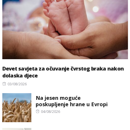
Devet savjeta za očuvanje čvrstog braka nakon
dolaska djece
Posted
03/08/2026
on
Na jesen moguće
poskupljenje hrane u Evropi
Posted
04/08/2026
on