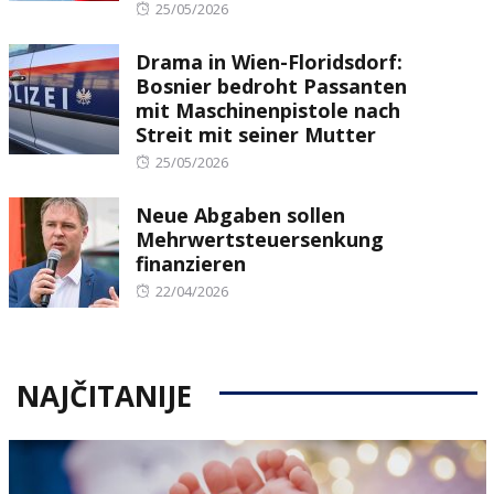
Posted
25/05/2026
on
Drama in Wien-Floridsdorf:
Bosnier bedroht Passanten
mit Maschinenpistole nach
Streit mit seiner Mutter
Posted
25/05/2026
on
Neue Abgaben sollen
Mehrwertsteuersenkung
finanzieren
Posted
22/04/2026
on
NAJČITANIJE