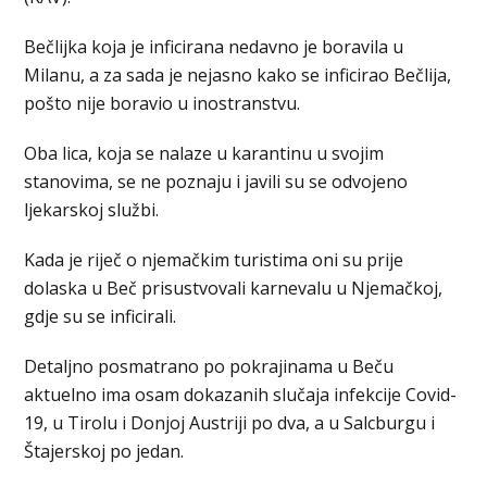
Bečlijka koja je inficirana nedavno je boravila u
Milanu, a za sada je nejasno kako se inficirao Bečlija,
pošto nije boravio u inostranstvu.
Oba lica, koja se nalaze u karantinu u svojim
stanovima, se ne poznaju i javili su se odvojeno
ljekarskoj službi.
Kada je riječ o njemačkim turistima oni su prije
dolaska u Beč prisustvovali karnevalu u Njemačkoj,
gdje su se inficirali.
Detaljno posmatrano po pokrajinama u Beču
aktuelno ima osam dokazanih slučaja infekcije Covid-
19, u Tirolu i Donjoj Austriji po dva, a u Salcburgu i
Štajerskoj po jedan.