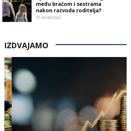
među braćom i sestrama
nakon razvoda roditelja?
Posted
05/08/2026
on
IZDVAJAMO