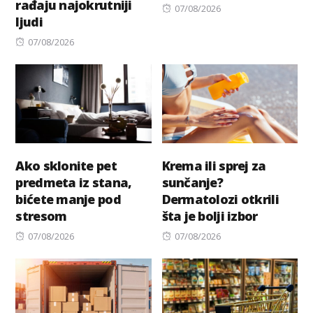
rađaju najokrutniji
Posted
07/08/2026
ljudi
on
Posted
07/08/2026
on
Ako sklonite pet
Krema ili sprej za
predmeta iz stana,
sunčanje?
bićete manje pod
Dermatolozi otkrili
stresom
šta je bolji izbor
Posted
Posted
07/08/2026
07/08/2026
on
on