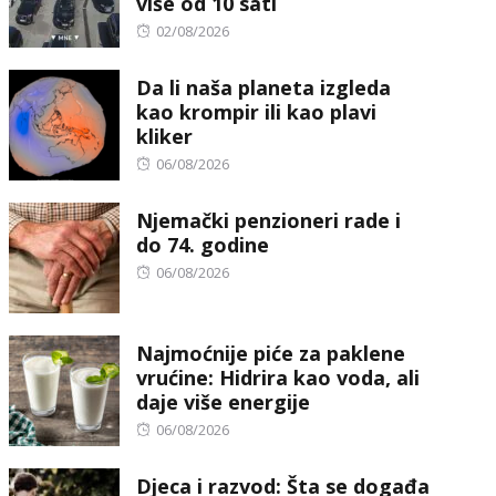
više od 10 sati
Posted
02/08/2026
on
Da li naša planeta izgleda
kao krompir ili kao plavi
kliker
Posted
06/08/2026
on
Njemački penzioneri rade i
do 74. godine
Posted
06/08/2026
on
Najmoćnije piće za paklene
vrućine: Hidrira kao voda, ali
daje više energije
Posted
06/08/2026
on
Djeca i razvod: Šta se događa