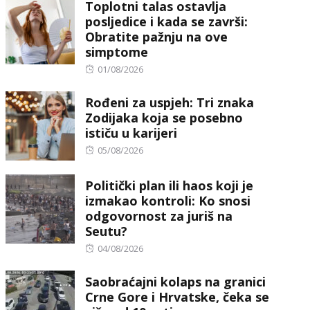
Toplotni talas ostavlja
posljedice i kada se završi:
Obratite pažnju na ove
simptome
Posted
01/08/2026
on
Rođeni za uspjeh: Tri znaka
Zodijaka koja se posebno
ističu u karijeri
Posted
05/08/2026
on
Politički plan ili haos koji je
izmakao kontroli: Ko snosi
odgovornost za juriš na
Seutu?
Posted
04/08/2026
on
Saobraćajni kolaps na granici
Crne Gore i Hrvatske, čeka se