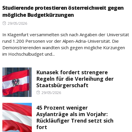
Studierende protestieren österreichweit gegen
mögliche Budgetkürzungen
Posted
29/05/2026
on
In Klagenfurt versammelten sich nach Angaben der Universität
rund 1.200 Personen vor der Alpen-Adria-Universität. Die
Demonstrierenden wandten sich gegen mögliche Kürzungen
im Hochschulbudget und...
Kunasek fordert strengere
Regeln für die Verleihung der
Staatsbürgerschaft
Posted
29/05/2026
on
45 Prozent weniger
Asylanträge als im Vorjahr:
Rückläufiger Trend setzt sich
fort