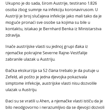
Ukupno je do sada, širom Austrije, testirano 1.826
osoba zbog sumnje na infekciju koronavirusom. U
Austriji je broj slučajeva infekcije jako mali tako da je
moguće pronaći sve osobe sa kojima su bile u
kontaktu, istakao je Bernhard Benka iz Ministarstva
zdravlja.
Inače austrijske vlasti su jednoj grupi đaka iz
njemačke pokrajine Severne Rajne-Vestfalije
zabranile ulazak u Austriju.
Đačka ekskurzija sa 52 člana trebalo je da putuje u
Zefeld, ali pošto je jedna djevojka pokazivala
simptome infekcije, austrijske vlasti nisu dozvolile
ulazak u Austriju.
Đaci su se vratili u Ahen, a njemačke vlasti ističu da je
bilo neodgovorno i nerazumljivo da se djevojci dozvoli