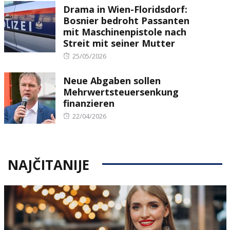
Drama in Wien-Floridsdorf:
Bosnier bedroht Passanten
mit Maschinenpistole nach
Streit mit seiner Mutter
Posted
25/05/2026
on
Neue Abgaben sollen
Mehrwertsteuersenkung
finanzieren
Posted
22/04/2026
on
NAJČITANIJE