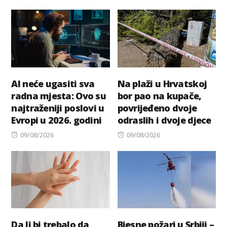
on
AI neće ugasiti sva
Na plaži u Hrvatskoj
radna mjesta: Ovo su
bor pao na kupače,
najtraženiji poslovi u
povrijeđeno dvoje
Evropi u 2026. godini
odraslih i dvoje djece
Posted
Posted
09/08/2026
09/08/2026
on
on
Da li bi trebalo da
Bjesne požari u Srbiji –