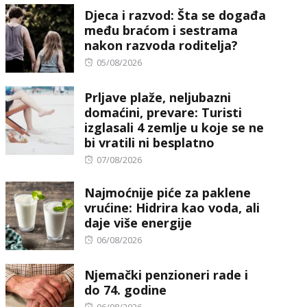
Djeca i razvod: Šta se događa
među braćom i sestrama
nakon razvoda roditelja?
Posted
05/08/2026
on
Prljave plaže, neljubazni
domaćini, prevare: Turisti
izglasali 4 zemlje u koje se ne
bi vratili ni besplatno
Posted
07/08/2026
on
Najmoćnije piće za paklene
vrućine: Hidrira kao voda, ali
daje više energije
Posted
06/08/2026
on
Njemački penzioneri rade i
do 74. godine
Posted