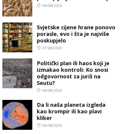
Posted
04/08/2026
on
Svjetske cijene hrane ponovo
porasle, evo i šta je najviše
poskupjelo
Posted
07/08/2026
on
Politički plan ili haos koji je
izmakao kontroli: Ko snosi
odgovornost za juriš na
Seutu?
Posted
04/08/2026
on
Da li naša planeta izgleda
kao krompir ili kao plavi
kliker
Posted
06/08/2026
on