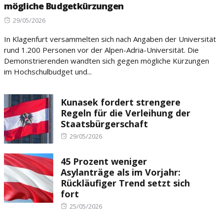
mögliche Budgetkürzungen
Posted
29/05/2026
on
In Klagenfurt versammelten sich nach Angaben der Universität
rund 1.200 Personen vor der Alpen-Adria-Universität. Die
Demonstrierenden wandten sich gegen mögliche Kürzungen
im Hochschulbudget und...
Kunasek fordert strengere
Regeln für die Verleihung der
Staatsbürgerschaft
Posted
29/05/2026
on
45 Prozent weniger
Asylanträge als im Vorjahr:
Rückläufiger Trend setzt sich
fort
Posted
25/05/2026
on