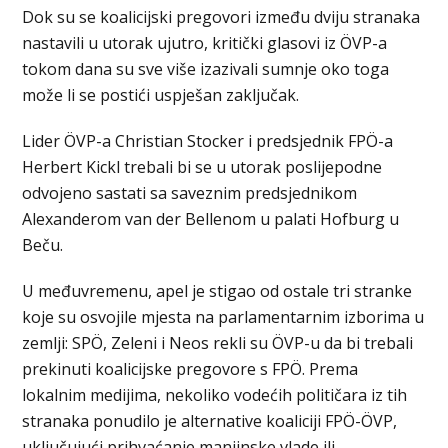
Dok su se koalicijski pregovori između dviju stranaka
nastavili u utorak ujutro, kritički glasovi iz ÖVP-a
tokom dana su sve više izazivali sumnje oko toga
može li se postići uspješan zaključak.
Lider ÖVP-a Christian Stocker i predsjednik FPÖ-a
Herbert Kickl trebali bi se u utorak poslijepodne
odvojeno sastati sa saveznim predsjednikom
Alexanderom van der Bellenom u palati Hofburg u
Beču.
U međuvremenu, apel je stigao od ostale tri stranke
koje su osvojile mjesta na parlamentarnim izborima u
zemlji: SPÖ, Zeleni i Neos rekli su ÖVP-u da bi trebali
prekinuti koalicijske pregovore s FPÖ. Prema
lokalnim medijima, nekoliko vodećih političara iz tih
stranaka ponudilo je alternative koaliciji FPÖ-ÖVP,
uključujući prihvaćanje manjinske vlade ili