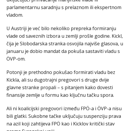
parlamentarnu saradnju s prelaznom ili ekspertnom
vladom.
U Austriji je već bilo nekoliko prepreka formiranju
vlade od saveznih izbora u zemlji prošle godine. Kickl,
čija je Slobodarska stranka osvojila najviše glasova, u
januaru je dobio mandat da pokuša sastaviti vladu s
ÖVP-om.
Potonji je prethodno pokušao formirati vladu bez
Kickla, ali su dugotrajni pregovori s druge dvije
glavne stranke propali – s pitanjem kako dovesti
finansije zemlje u formu kao ključnu tačku spora.
Ali ni koalicijski pregovori između FPÖ-a i ÖVP-a nisu
bili glatki. Sukobne tačke uključuju suspenziju prava
na azil koji zahtijeva FPÖ kao i Kicklov kritički stav