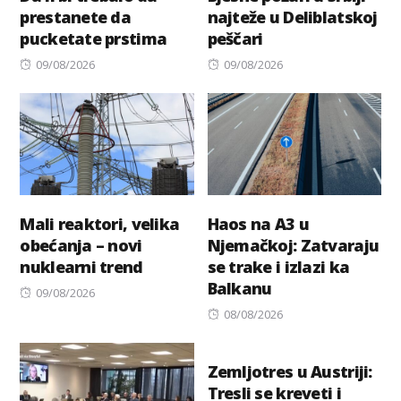
prestanete da
najteže u Deliblatskoj
pucketate prstima
peščari
Posted
Posted
09/08/2026
09/08/2026
on
on
Mali reaktori, velika
Haos na A3 u
obećanja – novi
Njemačkoj: Zatvaraju
nuklearni trend
se trake i izlazi ka
Balkanu
Posted
09/08/2026
on
Posted
08/08/2026
on
Zemljotres u Austriji:
Tresli se kreveti i