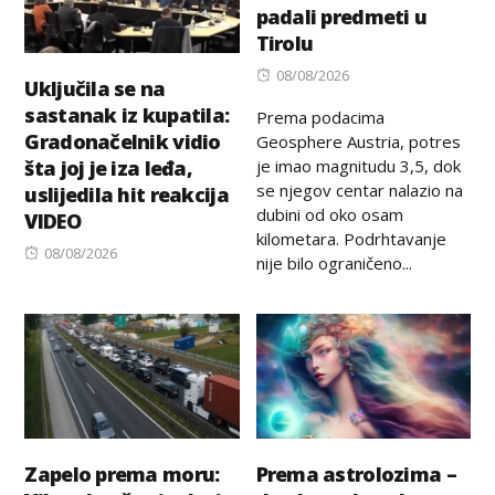
padali predmeti u
Tirolu
Posted
08/08/2026
Uključila se na
on
sastanak iz kupatila:
Prema podacima
Gradonačelnik vidio
Geosphere Austria, potres
je imao magnitudu 3,5, dok
šta joj je iza leđa,
se njegov centar nalazio na
uslijedila hit reakcija
dubini od oko osam
VIDEO
kilometara. Podrhtavanje
Posted
08/08/2026
nije bilo ograničeno...
on
Zapelo prema moru:
Prema astrolozima –