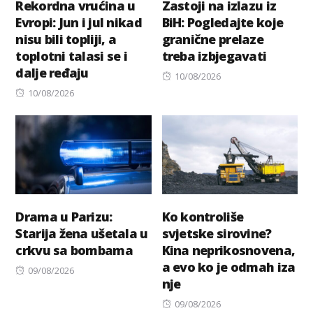
Rekordna vrućina u
Zastoji na izlazu iz
Evropi: Jun i jul nikad
BiH: Pogledajte koje
nisu bili topliji, a
granične prelaze
toplotni talasi se i
treba izbjegavati
dalje ređaju
Posted
10/08/2026
Posted
on
10/08/2026
on
Drama u Parizu:
Ko kontroliše
Starija žena ušetala u
svjetske sirovine?
crkvu sa bombama
Kina neprikosnovena,
a evo ko je odmah iza
Posted
09/08/2026
nje
on
Posted
09/08/2026