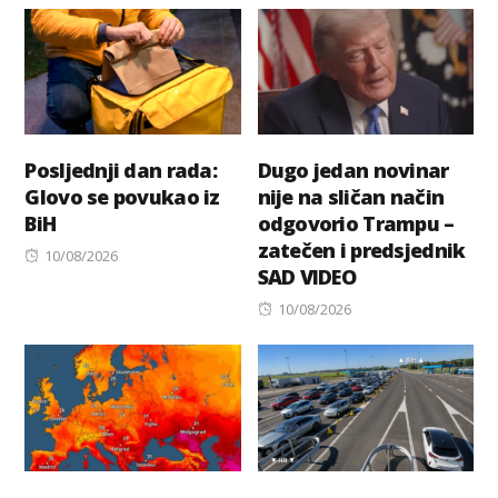
Posljednji dan rada:
Dugo jedan novinar
Glovo se povukao iz
nije na sličan način
BiH
odgovorio Trampu –
zatečen i predsjednik
Posted
10/08/2026
SAD VIDEO
on
Posted
10/08/2026
on