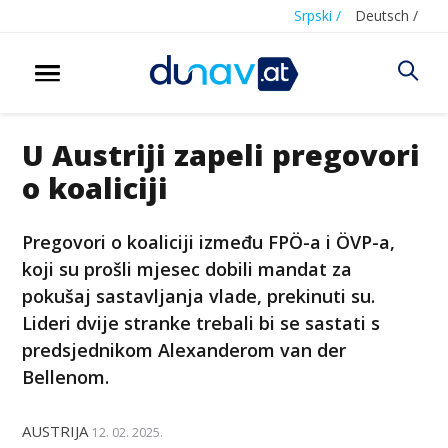
Srpski /
Deutsch /
U Austriji zapeli pregovori
o koaliciji
Pregovori o koaliciji između FPÖ-a i ÖVP-a,
koji su prošli mjesec dobili mandat za
pokušaj sastavljanja vlade, prekinuti su.
Lideri dvije stranke trebali bi se sastati s
predsjednikom Alexanderom van der
Bellenom.
AUSTRIJA
12. 02. 2025.