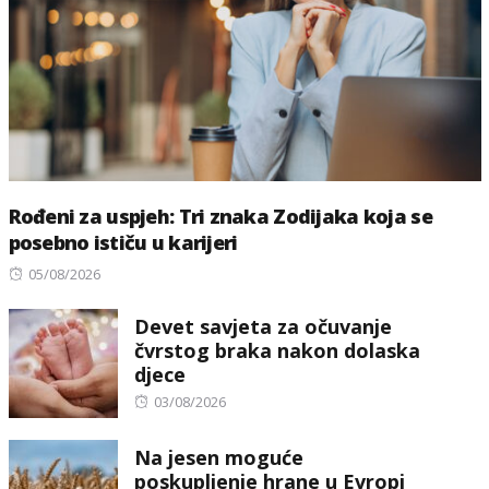
Rođeni za uspjeh: Tri znaka Zodijaka koja se
posebno ističu u karijeri
Posted
05/08/2026
on
Devet savjeta za očuvanje
čvrstog braka nakon dolaska
djece
Posted
03/08/2026
on
Na jesen moguće
poskupljenje hrane u Evropi