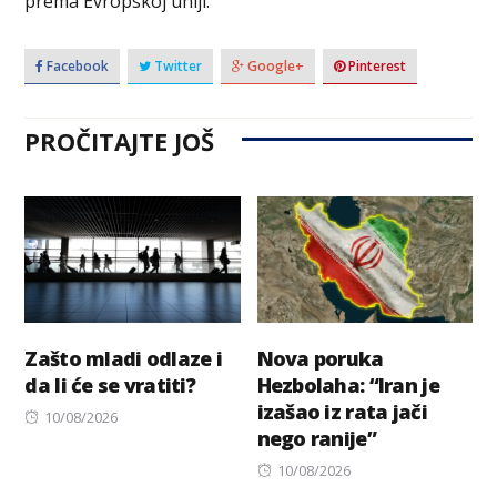
prema Evropskoj uniji.
Facebook
Twitter
Google+
Pinterest
PROČITAJTE JOŠ
Zašto mladi odlaze i
Nova poruka
da li će se vratiti?
Hezbolaha: “Iran je
izašao iz rata jači
Posted
10/08/2026
nego ranije”
on
Posted
10/08/2026
on