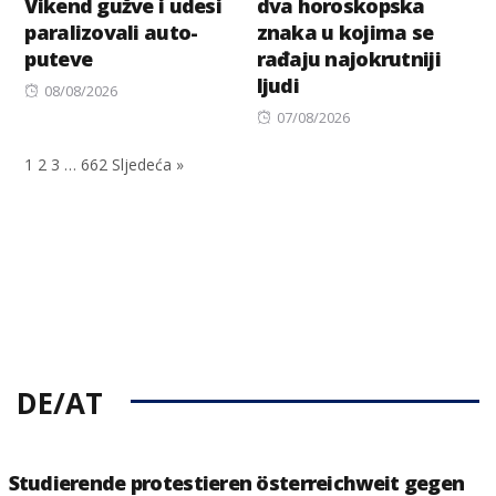
Vikend gužve i udesi
dva horoskopska
paralizovali auto-
znaka u kojima se
puteve
rađaju najokrutniji
ljudi
Posted
08/08/2026
on
Posted
07/08/2026
on
1
2
3
…
662
Sljedeća »
DE/AT
Studierende protestieren österreichweit gegen