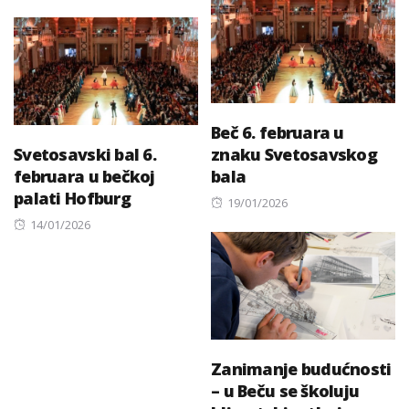
on
Beč 6. februara u
Svetosavski bal 6.
znaku Svetosavskog
februara u bečkoj
bala
palati Hofburg
Posted
19/01/2026
Posted
on
14/01/2026
on
Zanimanje budućnosti
– u Beču se školuju