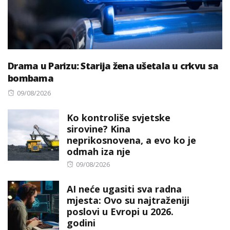
Drama u Parizu: Starija žena ušetala u crkvu sa
bombama
Posted
09/08/2026
on
Ko kontroliše svjetske
sirovine? Kina
neprikosnovena, a evo ko je
odmah iza nje
Posted
09/08/2026
on
AI neće ugasiti sva radna
mjesta: Ovo su najtraženiji
poslovi u Evropi u 2026.
godini