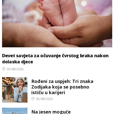
Devet savjeta za očuvanje čvrstog braka nakon
dolaska djece
Posted
03/08/2026
on
Rođeni za uspjeh: Tri znaka
Zodijaka koja se posebno
ističu u karijeri
Posted
05/08/2026
on
Na jesen moguće