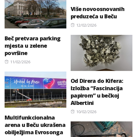
Više novoosnovanih
preduzeća u Beču
Posted
12/02/2026
on
Beč pretvara parking
mjesta u zelene
površine
Posted
11/02/2026
on
Od Direra do Kifera:
Izložba “Fascinacija
papirom” u bečkoj
Albertini
Posted
10/02/2026
Multifunkcionalna
on
arena u Beču ukrašena
obilježjima Evrosonga