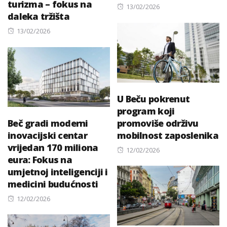
turizma – fokus na
Posted
13/02/2026
daleka tržišta
on
Posted
13/02/2026
on
U Beču pokrenut
program koji
Beč gradi moderni
promoviše održivu
inovacijski centar
mobilnost zaposlenika
vrijedan 170 miliona
Posted
12/02/2026
eura: Fokus na
on
umjetnoj inteligenciji i
medicini budućnosti
Posted
12/02/2026
on