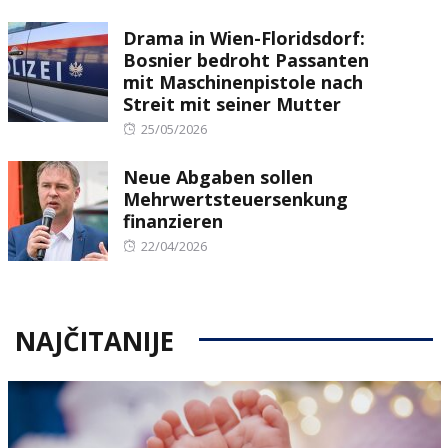
on
Drama in Wien-Floridsdorf:
Bosnier bedroht Passanten
mit Maschinenpistole nach
Streit mit seiner Mutter
Posted
25/05/2026
on
Neue Abgaben sollen
Mehrwertsteuersenkung
finanzieren
Posted
22/04/2026
on
NAJČITANIJE