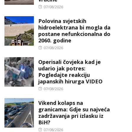
Posted
07/08/2026
on
Polovina svjetskih
hidroelektrana bi mogla da
postane nefunkcionalna do
2060. godine
Posted
07/08/2026
on
Operisali čovjeka kad je
udario jak potres:
Pogledajte reakciju
japanskih hirurga VIDEO
Posted
07/08/2026
on
Vikend kolaps na
granicama: Gdje su najveća
zadržavanja pri izlasku iz
BiH?
Posted
07/08/2026