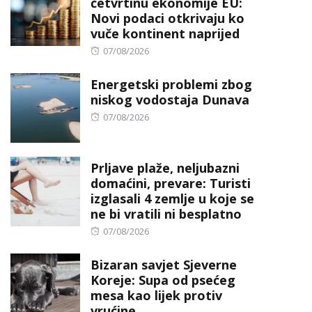
četvrtinu ekonomije EU:
Novi podaci otkrivaju ko
vuče kontinent naprijed
Posted
07/08/2026
on
Energetski problemi zbog
niskog vodostaja Dunava
Posted
07/08/2026
on
Prljave plaže, neljubazni
domaćini, prevare: Turisti
izglasali 4 zemlje u koje se
ne bi vratili ni besplatno
Posted
07/08/2026
on
Bizaran savjet Sjeverne
Koreje: Supa od psećeg
mesa kao lijek protiv
vrućine