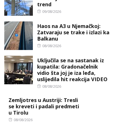
trend
Posted
09/08/2026
on
Haos na A3 u Njemačkoj:
Zatvaraju se trake i izlazi ka
Balkanu
Posted
08/08/2026
on
Uključila se na sastanak iz
kupatila: Gradonačelnik
vidio šta joj je iza leđa,
uslijedila hit reakcija VIDEO
Posted
08/08/2026
on
Zemljotres u Austriji: Tresli
se kreveti i padali predmeti
u Tirolu
Posted
08/08/2026
on