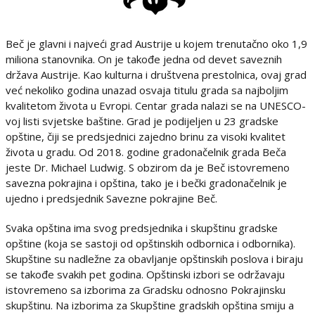
Beč je glavni i najveći grad Austrije u kojem trenutačno oko 1,9
miliona stanovnika. On je takođe jedna od devet saveznih
država Austrije. Kao kulturna i društvena prestolnica, ovaj grad
već nekoliko godina unazad osvaja titulu grada sa najboljim
kvalitetom života u Evropi. Centar grada nalazi se na UNESCO-
voj listi svjetske baštine. Grad je podijeljen u 23 gradske
opštine, čiji se predsjednici zajedno brinu za visoki kvalitet
života u gradu. Od 2018. godine gradonačelnik grada Beča
jeste Dr. Michael Ludwig. S obzirom da je Beč istovremeno
savezna pokrajina i opština, tako je i bečki gradonačelnik je
ujedno i predsjednik Savezne pokrajine Beč.
Svaka opština ima svog predsjednika i skupštinu gradske
opštine (koja se sastoji od opštinskih odbornica i odbornika).
Skupštine su nadležne za obavljanje opštinskih poslova i biraju
se takođe svakih pet godina. Opštinski izbori se održavaju
istovremeno sa izborima za Gradsku odnosno Pokrajinsku
skupštinu. Na izborima za Skupštine gradskih opština smiju a