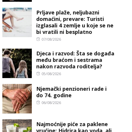
on
Prljave plaže, neljubazni
domaćini, prevare: Turisti
izglasali 4 zemlje u koje se ne
bi vratili ni besplatno
Posted
07/08/2026
on
Djeca i razvod: Šta se događa
među braćom i sestrama
nakon razvoda roditelja?
Posted
05/08/2026
on
Njemački penzioneri rade i
do 74. godine
Posted
06/08/2026
on
Najmoćnije piće za paklene
vrućine: Hidrira kao voda, ali