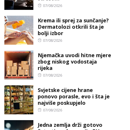
Posted
07/08/2026
on
Krema ili sprej za sunčanje?
Dermatolozi otkrili šta je
bolji izbor
Posted
07/08/2026
on
Njemačka uvodi hitne mjere
zbog niskog vodostaja
rijeka
Posted
07/08/2026
on
Svjetske cijene hrane
ponovo porasle, evo i šta je
najviše poskupjelo
Posted
07/08/2026
on
Jedna zemlja drži gotovo