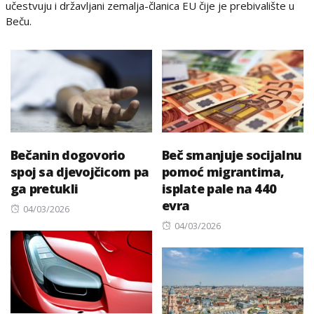
učestvuju i državljani zemalja-članica EU čije je prebivalište u
Beču.
Bečanin dogovorio
Beč smanjuje socijalnu
spoj sa djevojčicom pa
pomoć migrantima,
ga pretukli
isplate pale na 440
evra
Posted
04/03/2026
on
Posted
04/03/2026
on