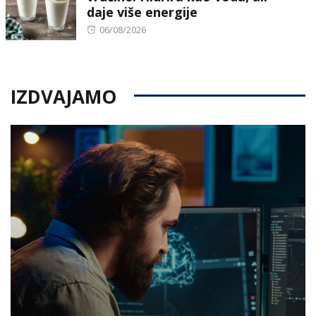
daje više energije
Posted
06/08/2026
on
IZDVAJAMO