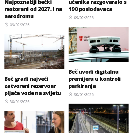
Najpoznatiji bečki
učenika razgovaralo s
restorani od 2027. i na
190 poslodavaca
aerodromu
Posted
09/02/2026
Posted
on
09/02/2026
on
Beč uvodi digitalnu
Beč gradi najveći
premijeru u kontroli
zatvoreni rezervoar
parkiranja
pijaće vode na svijetu
Posted
30/01/2026
Posted
on
30/01/2026
on