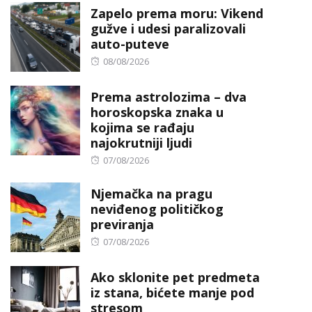
Zapelo prema moru: Vikend
gužve i udesi paralizovali
auto-puteve
Posted
08/08/2026
on
Prema astrolozima – dva
horoskopska znaka u
kojima se rađaju
najokrutniji ljudi
Posted
07/08/2026
on
Njemačka na pragu
neviđenog političkog
previranja
Posted
07/08/2026
on
Ako sklonite pet predmeta
iz stana, bićete manje pod
stresom