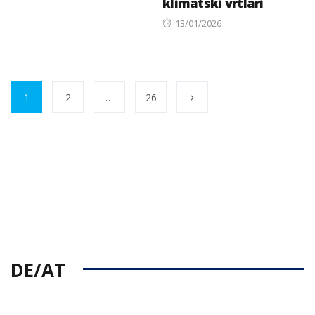
klimatski vrtlari
Posted
13/01/2026
on
1
2
…
26
DE/AT