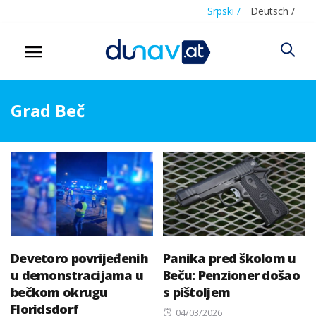
Srpski /
Deutsch /
Grad Beč
Devetoro povrijeđenih
Panika pred školom u
u demonstracijama u
Beču: Penzioner došao
bečkom okrugu
s pištoljem
Floridsdorf
Posted
04/03/2026