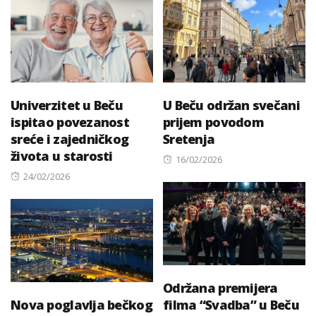
Univerzitet u Beču
U Beču održan svečani
ispitao povezanost
prijem povodom
sreće i zajedničkog
Sretenja
života u starosti
Posted
16/02/2026
Posted
on
24/02/2026
on
Održana premijera
Nova poglavlja bečkog
filma “Svadba” u Beču