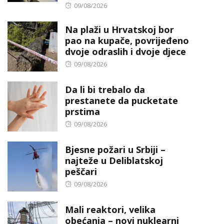
Posted
09/08/2026
on
Na plaži u Hrvatskoj bor
pao na kupače, povrijeđeno
dvoje odraslih i dvoje djece
Posted
09/08/2026
on
Da li bi trebalo da
prestanete da pucketate
prstima
Posted
09/08/2026
on
Bjesne požari u Srbiji –
najteže u Deliblatskoj
peščari
Posted
09/08/2026
on
Mali reaktori, velika
obećanja – novi nuklearni