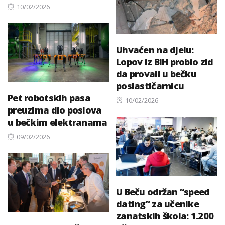
Posted
10/02/2026
on
Uhvaćen na djelu:
Lopov iz BiH probio zid
da provali u bečku
poslastičarnicu
Pet robotskih pasa
Posted
10/02/2026
preuzima dio poslova
on
u bečkim elektranama
Posted
09/02/2026
on
U Beču održan “speed
dating” za učenike
zanatskih škola: 1.200