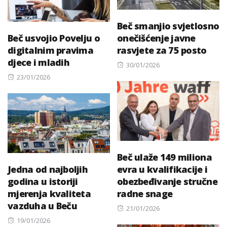
Beč smanjio svjetlosno
Beč usvojio Povelju o
onečišćenje javne
digitalnim pravima
rasvjete za 75 posto
djece i mladih
Posted
30/01/2026
Posted
on
23/01/2026
on
Beč ulaže 149 miliona
Jedna od najboljih
evra u kvalifikacije i
godina u istoriji
obezbeđivanje stručne
mjerenja kvaliteta
radne snage
vazduha u Beču
Posted
21/01/2026
Posted
on
19/01/2026