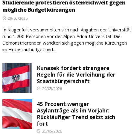
Studierende protestieren österreichweit gegen
mögliche Budgetkürzungen
Posted
29/05/2026
on
In Klagenfurt versammelten sich nach Angaben der Universität
rund 1.200 Personen vor der Alpen-Adria-Universität. Die
Demonstrierenden wandten sich gegen mögliche Kürzungen
im Hochschulbudget und...
Kunasek fordert strengere
Regeln für die Verleihung der
Staatsbürgerschaft
Posted
29/05/2026
on
45 Prozent weniger
Asylanträge als im Vorjahr:
Rückläufiger Trend setzt sich
fort
Posted
25/05/2026