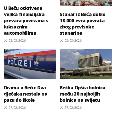
U Beču otkrivena
velika finansijska
Stanar iz Beča dobio
prevara povezana s
18.000 evra povrata
luksuznim
zbog previsoke
automobilima
stanarine
Posted
Posted
03/03/2026
03/03/2026
on
on
Drama u Beču: Dva
Bečka Opšta bolnica
dječaka nestala na
među 20 najboljih
putu do škole
bolnica na svijetu
Posted
Posted
27/02/2026
27/02/2026
on
on