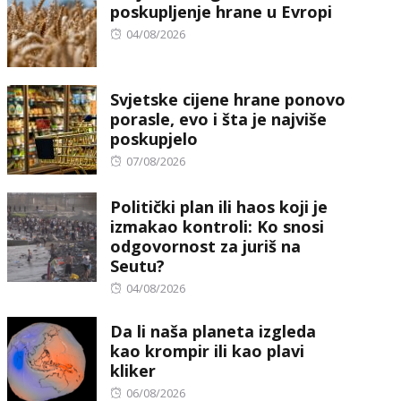
poskupljenje hrane u Evropi
Posted
04/08/2026
on
Svjetske cijene hrane ponovo
porasle, evo i šta je najviše
poskupjelo
Posted
07/08/2026
on
Politički plan ili haos koji je
izmakao kontroli: Ko snosi
odgovornost za juriš na
Seutu?
Posted
04/08/2026
on
Da li naša planeta izgleda
kao krompir ili kao plavi
kliker
Posted
06/08/2026