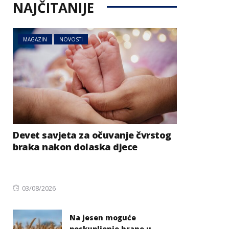
NAJČITANIJE
MAGAZIN
NOVOSTI
Devet savjeta za očuvanje čvrstog
braka nakon dolaska djece
Posted
03/08/2026
on
Na jesen moguće
poskupljenje hrane u