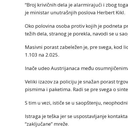
“Broj krivičnih dela je alarmirajući i zbog tog
je ministar unutrašnjih poslova Herbert Kikl.
Oko polovina osoba protiv kojih je podneta pr
težih dela, stranog je porekla, navodi se u sa
Masivni porast zabeležen je, pre svega, kod l
1.103 na 2.025.
Inače udeo Austrijanaca među osumnjičenima 
Veliki izazov za policiju je snažan porast trg
pismima i paketima. Radi se pre svega o sinte
S tim u vezi, ističe se u saopštenju, neophod
Istraga je teška jer se uspostavljanje kontakta
“zaključane” mreže.