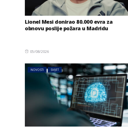
Lionel Mesi donirao 80.000 evra za
obnovu poslije požara u Madridu
Posted
05/08/2026
on
NOVOSTI
SVIJET