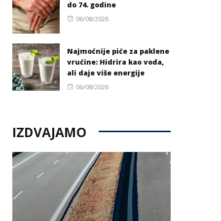
do 74. godine
Posted
06/08/2026
on
Najmoćnije piće za paklene
vrućine: Hidrira kao voda,
ali daje više energije
Posted
06/08/2026
on
IZDVAJAMO