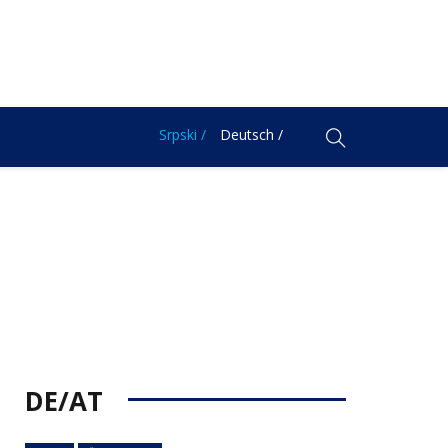
Srpski /
Deutsch /
DE/AT