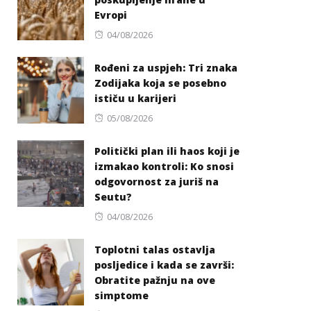
Evropi
Posted
04/08/2026
on
Rođeni za uspjeh: Tri znaka
Zodijaka koja se posebno
ističu u karijeri
Posted
05/08/2026
on
Politički plan ili haos koji je
izmakao kontroli: Ko snosi
odgovornost za juriš na
Seutu?
Posted
04/08/2026
on
Toplotni talas ostavlja
posljedice i kada se završi:
Obratite pažnju na ove
simptome