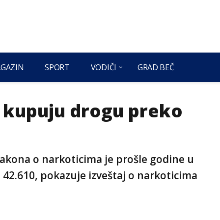
GAZIN
SPORT
VODIČI
GRAD BEČ
e kupuju drogu preko
 zakona o narkoticima je prošle godine u
a 42.610, pokazuje izveštaj o narkoticima