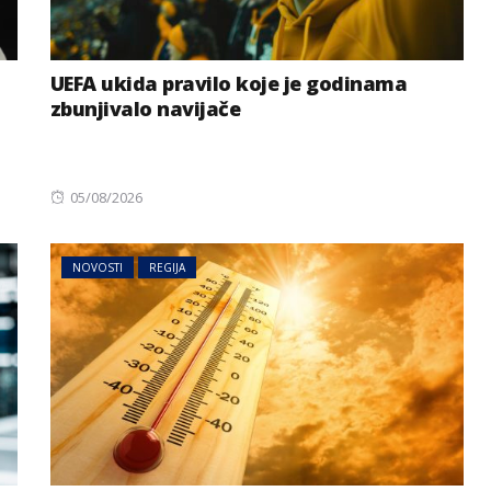
UEFA ukida pravilo koje je godinama
zbunjivalo navijače
Posted
05/08/2026
on
NOVOSTI
REGIJA