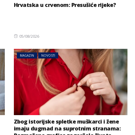
Hrvatska u crvenom: Presušiće rijeke?
Posted
05/08/2026
on
MAGAZIN
NOVOSTI
Zbog istorijske spletke muškarci i žene
imaju dugmad na suprotnim stranama: