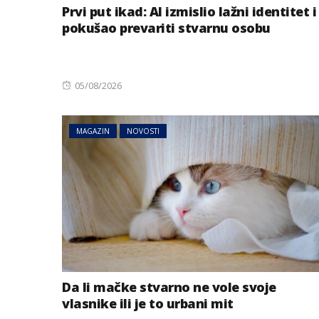
Prvi put ikad: AI izmislio lažni identitet i
pokušao prevariti stvarnu osobu
Posted
05/08/2026
on
MAGAZIN
NOVOSTI
Da li mačke stvarno ne vole svoje
vlasnike ili je to urbani mit