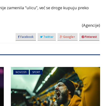
nije zamenila “ulicu”, već se droge kupuju preko
(Agencije)
Facebook
Twitter
Google+
Pinterest
NOVOSTI
SPORT