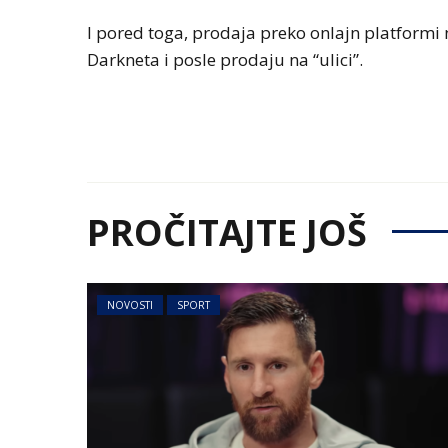
I pored toga, prodaja preko onlajn platformi 
Darkneta i posle prodaju na “ulici”.
PROČITAJTE JOŠ
NOVOSTI
SPORT