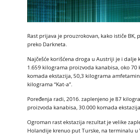
Rast prijava je prouzrokovan, kako ističe BK
preko Darkneta.
Najčešće korišćena droga u Austriji je i dalje 
1.659 kilograma proizvoda kanabisa, oko 70 
komada ekstazija, 50,3 kilograma amfetamina
kilograma “Kat-a”.
Poređenja radi, 2016. zaplenjeno je 87 kilogr
proizvoda kanabisa, 30.000 komada ekstazij
Ogroman rast ekstazija rezultat je velike zapl
Holandije krenuo put Turske, na terminalu u 