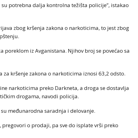
a su potrebna dalja kontrolna težišta policije”, istakao
ijava zbog kršenja zakona o narkoticima, to jest zbog
opštenju.
ica poreklom iz Avganistana. Njihov broj se povećao sa
za kršenje zakona o narkoticima iznosi 63,2 odsto.
ovine narkoticima preko Darkneta, a droga se dostavlja
tičkim drogama, navodi policija.
ni su međunarodna saradnja i delovanje.
, pregovori o prodaji, pa sve do isplate vrši preko