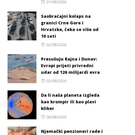
Posted
01/08/2026
on
Saobraćajni kolaps na
granici Crne Gore i
Hrvatske, čeka se više od
10 sati
Posted
02/08/2026
on
Presušuju Rajna i Dunav:
Evropi prijeti privredni
udar od 126 milijardi evra
Posted
02/08/2026
on
Da li naša planeta izgleda
kao krompir ili kao plavi
kliker
Posted
06/08/2026
on
Njemački penzioneri rade i