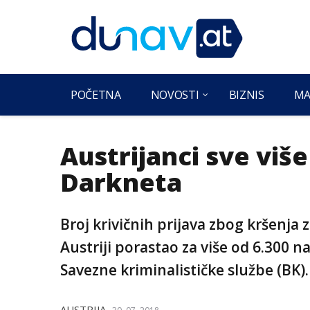
POČETNA
NOVOSTI
BIZNIS
MA
Austrijanci sve viš
Darkneta
Broj krivičnih prijava zbog kršenja
Austriji porastao za više od 6.300 n
Savezne kriminalističke službe (BK).
AUSTRIJA