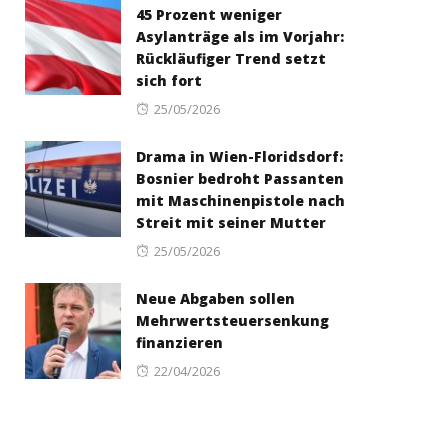
45 Prozent weniger
Asylanträge als im Vorjahr:
Rückläufiger Trend setzt
sich fort
Posted
25/05/2026
on
Drama in Wien-Floridsdorf:
Bosnier bedroht Passanten
mit Maschinenpistole nach
Streit mit seiner Mutter
Posted
25/05/2026
on
Neue Abgaben sollen
Mehrwertsteuersenkung
finanzieren
Posted
22/04/2026
on