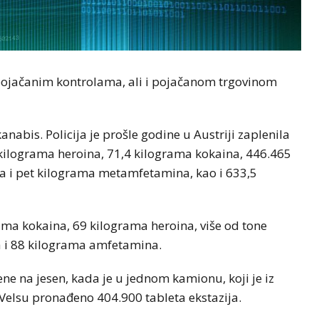
, pojačanim kontrolama, ali i pojačanom trgovinom
kanabis. Policija je prošle godine u Austriji zaplenila
kilograma heroina, 71,4 kilograma kokaina, 446.465
 i pet kilograma metamfetamina, kao i 633,5
ama kokaina, 69 kilograma heroina, više od tone
a i 88 kilograma amfetamina.
ene na jesen, kada je u jednom kamionu, koji je iz
Velsu pronađeno 404.900 tableta ekstazija.