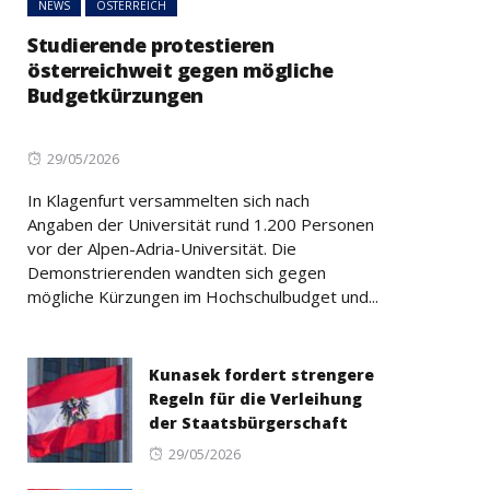
NEWS
ÖSTERREICH
Studierende protestieren
österreichweit gegen mögliche
Budgetkürzungen
Posted
29/05/2026
on
In Klagenfurt versammelten sich nach
Angaben der Universität rund 1.200 Personen
vor der Alpen-Adria-Universität. Die
Demonstrierenden wandten sich gegen
mögliche Kürzungen im Hochschulbudget und...
Kunasek fordert strengere
Regeln für die Verleihung
der Staatsbürgerschaft
Posted
29/05/2026
on