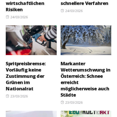
wirtschaftlichen
schnellere Verfahren
Risiken
Posted
24/03/2026
Posted
on
24/03/2026
on
Spritpreisbremse:
Markanter
Vorläufig keine
Wetterumschwung in
Zustimmung der
Österreich: Schnee
Grünen im
erreicht
Nationalrat
möglicherweise auch
Städte
Posted
23/03/2026
on
Posted
23/03/2026
on