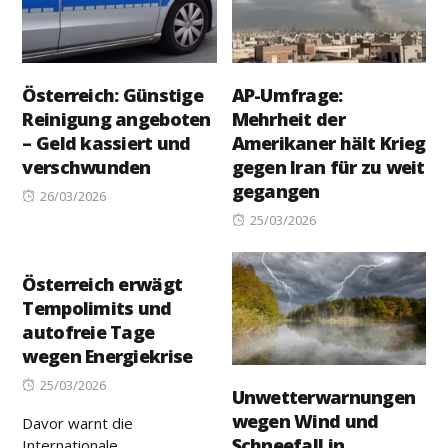
Österreich: Günstige
AP-Umfrage:
Reinigung angeboten
Mehrheit der
– Geld kassiert und
Amerikaner hält Krieg
verschwunden
gegen Iran für zu weit
gegangen
Posted
26/03/2026
on
Posted
25/03/2026
on
Österreich erwägt
Tempolimits und
autofreie Tage
wegen Energiekrise
Posted
25/03/2026
Unwetterwarnungen
on
wegen Wind und
Davor warnt die
Schneefall in
Internationale