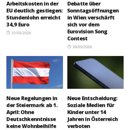
Arbeitskosten in der
Debatte über
EU deutlich gestiegen:
Sonntagsöffnungen
Stundenlohn erreicht
in Wien verschärft
34,9 Euro
sich vor dem
Eurovision Song
Posted
31/03/2026
Contest
on
Posted
30/03/2026
on
Neue Regelungen in
Neue Entscheidung:
der Steiermark ab 1.
Soziale Medien für
April: Ohne
Kinder unter 14
Deutschkenntnisse
Jahren in Österreich
keine Wohnbeihilfe
verboten