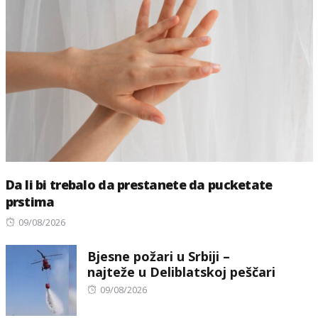
Da li bi trebalo da prestanete da pucketate
prstima
Posted
09/08/2026
on
Bjesne požari u Srbiji –
najteže u Deliblatskoj peščari
Posted
09/08/2026
on