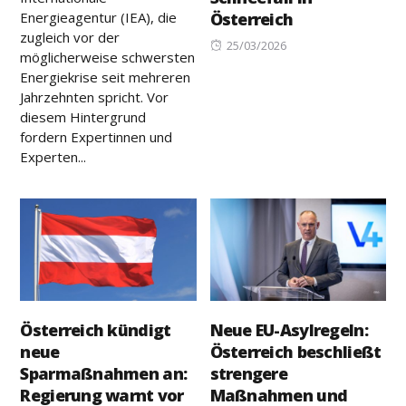
Energieagentur (IEA), die
Österreich
zugleich vor der
Posted
25/03/2026
möglicherweise schwersten
on
Energiekrise seit mehreren
Jahrzehnten spricht. Vor
diesem Hintergrund
fordern Expertinnen und
Experten...
Österreich kündigt
Neue EU-Asylregeln:
neue
Österreich beschließt
Sparmaßnahmen an:
strengere
Regierung warnt vor
Maßnahmen und