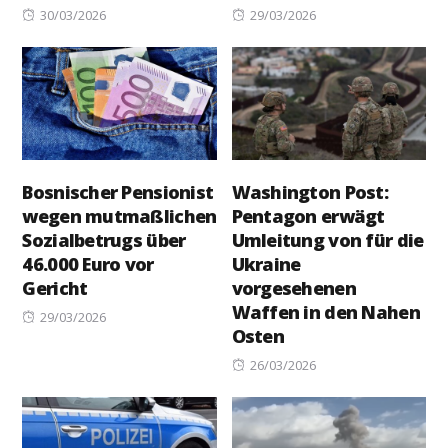
Posted
Posted
30/03/2026
29/03/2026
on
on
Bosnischer Pensionist
Washington Post:
wegen mutmaßlichen
Pentagon erwägt
Sozialbetrugs über
Umleitung von für die
46.000 Euro vor
Ukraine
Gericht
vorgesehenen
Waffen in den Nahen
Posted
29/03/2026
Osten
on
Posted
26/03/2026
on