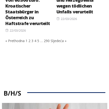
Kroatischer
wegen tödlichen
Staatsbürger in
Unfalls verurteilt
Österreich zu
Posted
22/03/2026
Haftstrafe verurteilt
on
Posted
22/03/2026
on
« Prethodna
1
2
3
4
5
…
290
Sljedeća »
B/H/S