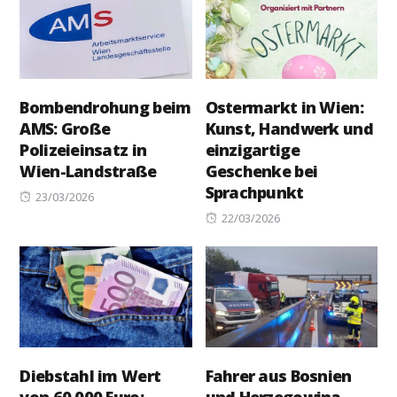
Bombendrohung beim
Ostermarkt in Wien:
AMS: Große
Kunst, Handwerk und
Polizeieinsatz in
einzigartige
Wien-Landstraße
Geschenke bei
Sprachpunkt
Posted
23/03/2026
on
Posted
22/03/2026
on
Diebstahl im Wert
Fahrer aus Bosnien
von 60.000 Euro:
und Herzegowina