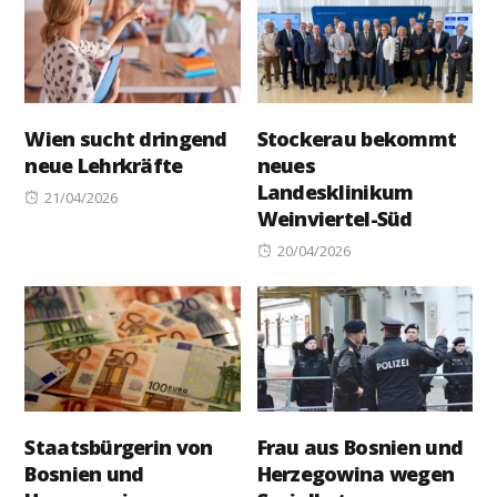
Wien sucht dringend
Stockerau bekommt
neue Lehrkräfte
neues
Landesklinikum
Posted
21/04/2026
Weinviertel-Süd
on
Posted
20/04/2026
on
Staatsbürgerin von
Frau aus Bosnien und
Bosnien und
Herzegowina wegen