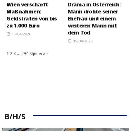
Wien verschärft
Drama in Österreich:
Maßnahmen:
Mann drohte seiner
Geldstrafen von bis
Ehefrau und einem
zu 1.000 Euro
weiteren Mann mit
dem Tod
Posted
15/04/2026
on
Posted
15/04/2026
on
1
2
3
…
294
Sljedeća »
B/H/S