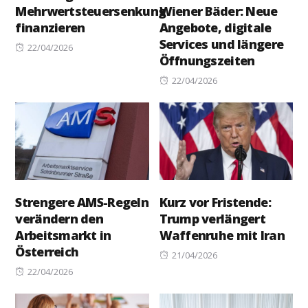
Mehrwertsteuersenkung
Wiener Bäder: Neue
finanzieren
Angebote, digitale
Services und längere
Posted
22/04/2026
Öffnungszeiten
on
Posted
22/04/2026
on
Strengere AMS-Regeln
Kurz vor Fristende:
verändern den
Trump verlängert
Arbeitsmarkt in
Waffenruhe mit Iran
Österreich
Posted
21/04/2026
Posted
on
22/04/2026
on