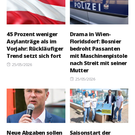
45 Prozent weniger
Drama in Wien-
Asylanträge als im
Floridsdorf: Bosnier
Vorjahr: Rückläufiger
bedroht Passanten
Trend setzt sich fort
mit Maschinenpistole
nach Streit mit seiner
Posted
25/05/2026
Mutter
on
Posted
25/05/2026
on
Neue Abgaben sollen
Saisonstart der