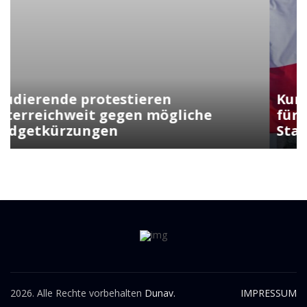
Kunasek fordert strengere Regeln
für die Verleihung der
Staatsbürgerschaft
2026. Alle Rechte vorbehalten
Dunav.
IMPRESSUM