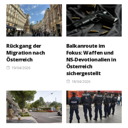
on
Rückgang der
Balkanroute im
Migration nach
Fokus: Waffen und
Österreich
NS-Devotionalien in
Österreich
Posted
19/04/2026
sichergestellt
on
Posted
18/04/2026
on