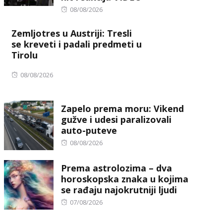
Posted
08/08/2026
on
Zemljotres u Austriji: Tresli
se kreveti i padali predmeti u
Tirolu
Posted
08/08/2026
on
Zapelo prema moru: Vikend
gužve i udesi paralizovali
auto-puteve
Posted
08/08/2026
on
Prema astrolozima – dva
horoskopska znaka u kojima
se rađaju najokrutniji ljudi
Posted
07/08/2026
on