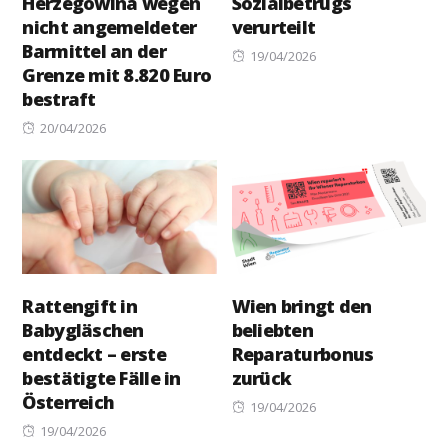
Herzegowina wegen
Sozialbetrugs
nicht angemeldeter
verurteilt
Barmittel an der
Posted
19/04/2026
Grenze mit 8.820 Euro
on
bestraft
Posted
20/04/2026
on
Rattengift in
Wien bringt den
Babygläschen
beliebten
entdeckt – erste
Reparaturbonus
bestätigte Fälle in
zurück
Österreich
Posted
19/04/2026
Posted
on
19/04/2026