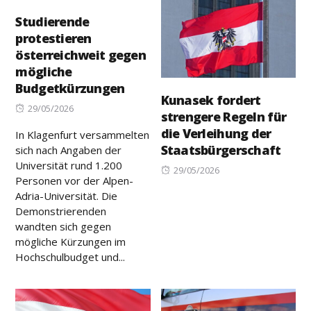
Studierende
protestieren
österreichweit gegen
mögliche
Budgetkürzungen
Kunasek fordert
Posted
29/05/2026
strengere Regeln für
on
die Verleihung der
In Klagenfurt versammelten
Staatsbürgerschaft
sich nach Angaben der
Universität rund 1.200
Posted
29/05/2026
Personen vor der Alpen-
on
Adria-Universität. Die
Demonstrierenden
wandten sich gegen
mögliche Kürzungen im
Hochschulbudget und...