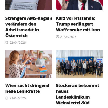
Strengere AMS-Regeln
Kurz vor Fristende:
verändern den
Trump verlängert
Arbeitsmarkt in
Waffenruhe mit Iran
Österreich
Posted
21/04/2026
Posted
on
22/04/2026
on
Wien sucht dringend
Stockerau bekommt
neue Lehrkräfte
neues
Landesklinikum
Posted
21/04/2026
Weinviertel-Süd
on