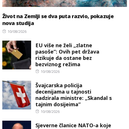
Život na Zemlji se dva puta razvio, pokazuje
nova studija
Posted
10/08/2026
on
EU više ne želi „zlatne
pasoše“: Ovih pet država
rizikuje da ostane bez
bezviznog režima
Posted
10/08/2026
on
Švajcarska policija
decenijama u tajnosti
nadzirala ministre: „Skandal s
tajnim dosijeima“
Posted
10/08/2026
on
Sjeverne članice NATO-a koje