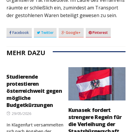
räumte er schließlich ein, zumindest am Transport
der gestohlenen Waren beteiligt gewesen zu sein.
Facebook
Twitter
Google+
Pinterest
MEHR DAZU
Studierende
protestieren
österreichweit gegen
mögliche
Budgetkürzungen
Kunasek fordert
Posted
29/05/2026
strengere Regeln für
on
die Verleihung der
In Klagenfurt versammelten
Staatsbürgerschaft
sich nach Angaben der