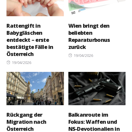
Rattengift in
Wien bringt den
Babygläschen
beliebten
entdeckt – erste
Reparaturbonus
bestätigte Fälle in
zurück
Österreich
Posted
19/04/2026
Posted
on
19/04/2026
on
Rückgang der
Balkanroute im
Migration nach
Fokus: Waffen und
Österreich
NS-Devotionalien in