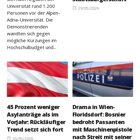
Universität rund 1.200
Posted
29/05/2026
Personen vor der Alpen-
on
Adria-Universität. Die
Demonstrierenden
wandten sich gegen
mögliche Kürzungen im
Hochschulbudget und...
45 Prozent weniger
Drama in Wien-
Asylanträge als im
Floridsdorf: Bosnier
Vorjahr: Rückläufiger
bedroht Passanten
Trend setzt sich fort
mit Maschinenpistole
nach Streit mit seiner
Posted
25/05/2026