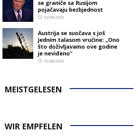
se graniče sa Rusijom
pojačavaju bezbjednost
Posted
10/08/2026
on
Austrija se suočava s još
jednim talasom vrućine: „Ono
što doživljavamo ove godine
je neviđeno“
Posted
10/08/2026
on
MEISTGELESEN
WIR EMPFELEN