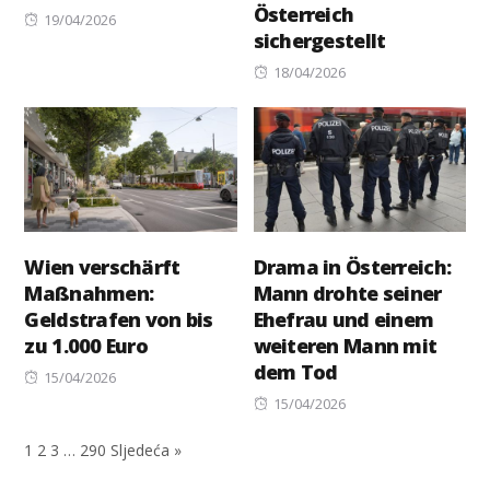
Österreich
Posted
19/04/2026
sichergestellt
on
Posted
18/04/2026
on
Wien verschärft
Drama in Österreich:
Maßnahmen:
Mann drohte seiner
Geldstrafen von bis
Ehefrau und einem
zu 1.000 Euro
weiteren Mann mit
dem Tod
Posted
15/04/2026
on
Posted
15/04/2026
on
1
2
3
…
290
Sljedeća »