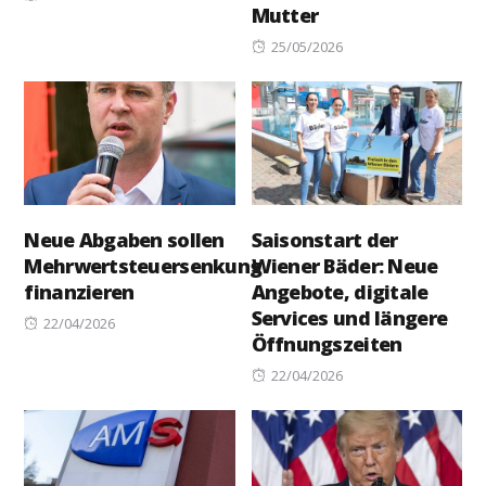
Mutter
on
Posted
25/05/2026
on
Neue Abgaben sollen
Saisonstart der
Mehrwertsteuersenkung
Wiener Bäder: Neue
finanzieren
Angebote, digitale
Services und längere
Posted
22/04/2026
Öffnungszeiten
on
Posted
22/04/2026
on