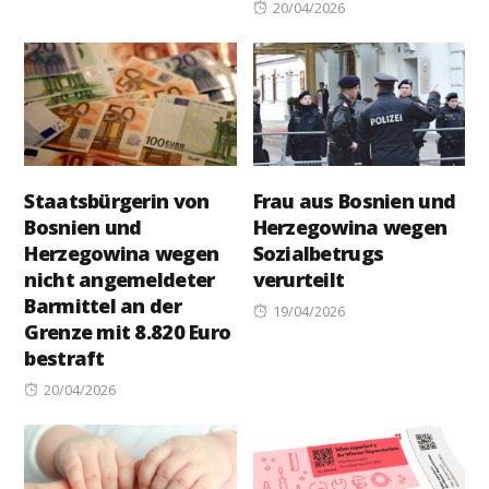
Posted
20/04/2026
on
Staatsbürgerin von
Frau aus Bosnien und
Bosnien und
Herzegowina wegen
Herzegowina wegen
Sozialbetrugs
nicht angemeldeter
verurteilt
Barmittel an der
Posted
19/04/2026
Grenze mit 8.820 Euro
on
bestraft
Posted
20/04/2026
on