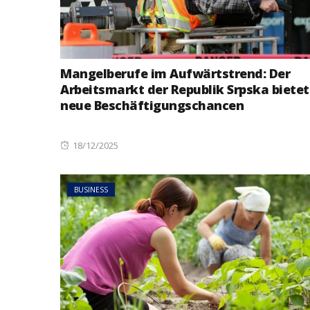
Mangelberufe im Aufwärtstrend: Der
Arbeitsmarkt der Republik Srpska bietet
neue Beschäftigungschancen
Posted
18/12/2025
on
BUSINESS