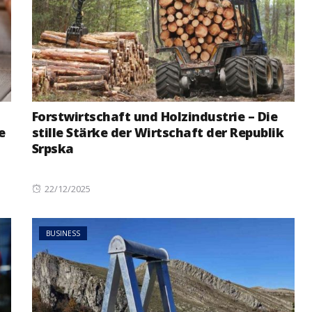
Forstwirtschaft und Holzindustrie – Die
e
stille Stärke der Wirtschaft der Republik
Srpska
Posted
22/12/2025
on
BUSINESS