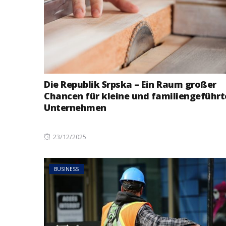
Die Republik Srpska – Ein Raum großer
Chancen für kleine und familiengeführt
Unternehmen
Posted
23/12/2025
on
BUSINESS