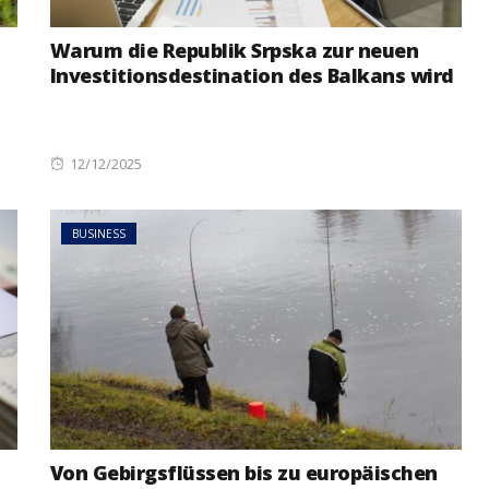
Warum die Republik Srpska zur neuen
Investitionsdestination des Balkans wird
Posted
12/12/2025
on
BUSINESS
Von Gebirgsflüssen bis zu europäischen