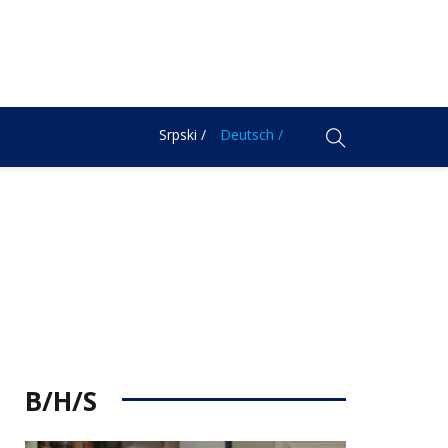
Srpski /
Deutsch /
B/H/S