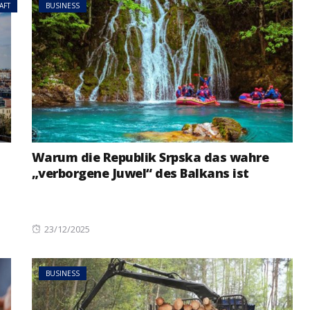
AFT
BUSINESS
NEWS
ÖSTERREICH
ger
im Vorjahr:
Studierende protestieren
nd setzt
österreichweit gegen
mögliche Budgetkürzungen
Warum die Republik Srpska das wahre
„verborgene Juwel“ des Balkans ist
Posted
23/12/2025
on
BUSINESS