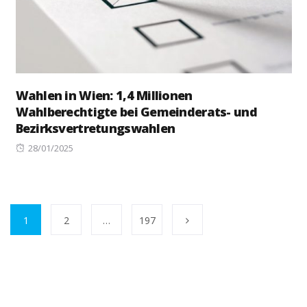
Wahlen in Wien: 1,4 Millionen
Wahlberechtigte bei Gemeinderats- und
Bezirksvertretungswahlen
Posted
28/01/2025
on
1
2
…
197