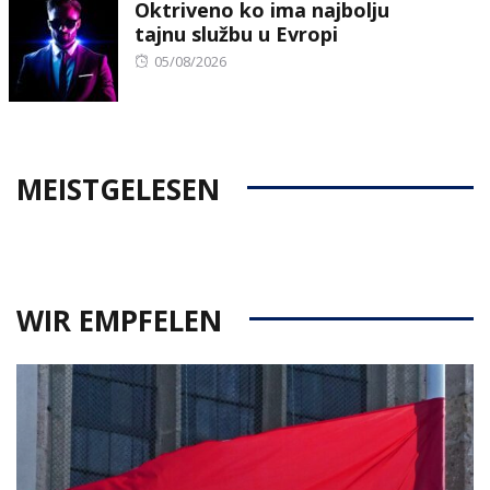
Oktriveno ko ima najbolju
tajnu službu u Evropi
Posted
05/08/2026
on
MEISTGELESEN
WIR EMPFELEN