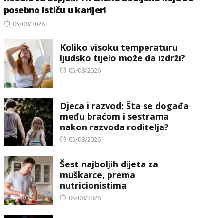
posebno ističu u karijeri
Posted
05/08/2026
on
Koliko visoku temperaturu
ljudsko tijelo može da izdrži?
Posted
05/08/2026
on
Djeca i razvod: Šta se događa
među braćom i sestrama
nakon razvoda roditelja?
Posted
05/08/2026
on
Šest najboljih dijeta za
muškarce, prema
nutricionistima
Posted
05/08/2026
on