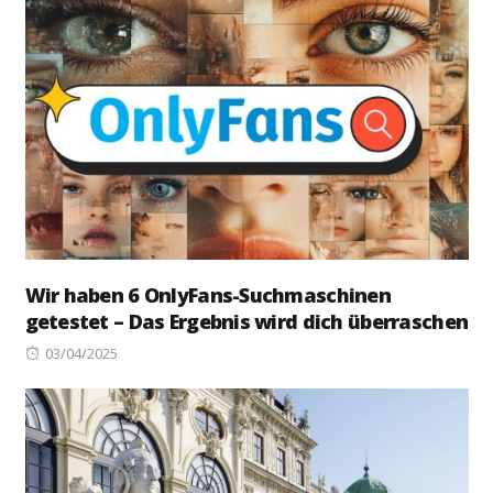
Wir haben 6 OnlyFans-Suchmaschinen
getestet – Das Ergebnis wird dich überraschen
Posted
03/04/2025
on