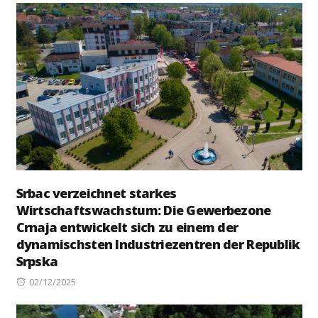
Srbac verzeichnet starkes
Wirtschaftswachstum: Die Gewerbezone
Crnaja entwickelt sich zu einem der
dynamischsten Industriezentren der Republik
Srpska
Posted
02/12/2025
on