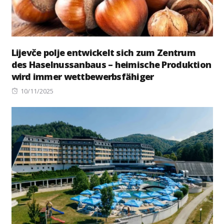
Lijevče polje entwickelt sich zum Zentrum
des Haselnussanbaus – heimische Produktion
wird immer wettbewerbsfähiger
Posted
10/11/2025
on