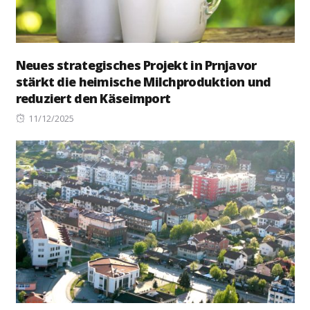
Neues strategisches Projekt in Prnjavor
stärkt die heimische Milchproduktion und
reduziert den Käseimport
Posted
11/12/2025
on