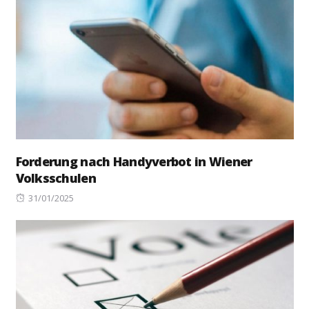
Forderung nach Handyverbot in Wiener
Volksschulen
Posted
31/01/2025
on