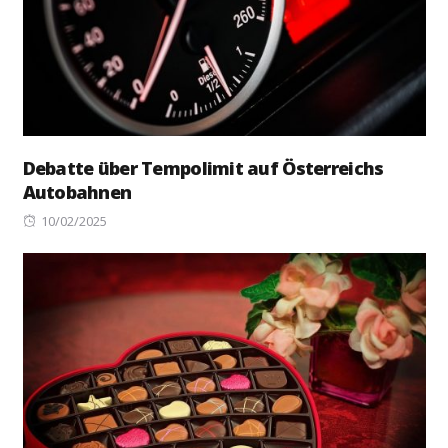
Debatte über Tempolimit auf Österreichs
Autobahnen
Posted
10/02/2025
on