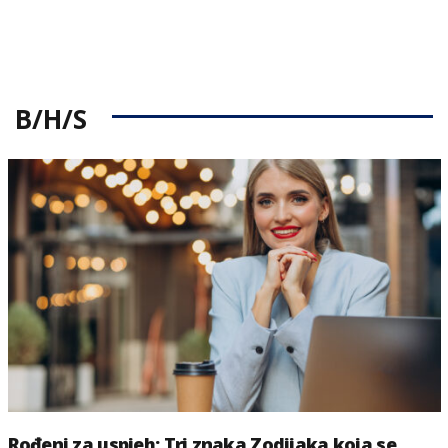
B/H/S
Rođeni za uspjeh: Tri znaka Zodijaka koja se