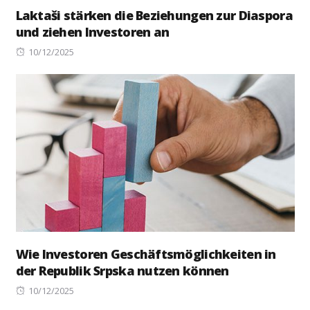
Laktaši stärken die Beziehungen zur Diaspora
und ziehen Investoren an
Posted
10/12/2025
on
Wie Investoren Geschäftsmöglichkeiten in
der Republik Srpska nutzen können
Posted
10/12/2025
on