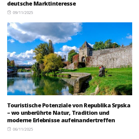
deutsche Marktinteresse
Posted
09/11/2025
on
Touristische Potenziale von Republika Srpska
– wo unberührte Natur, Tradition und
moderne Erlebnisse aufeinandertreffen
Posted
06/11/2025
on