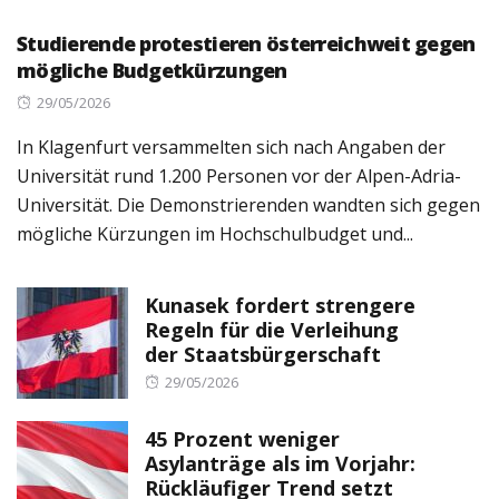
Studierende protestieren österreichweit gegen
mögliche Budgetkürzungen
Posted
29/05/2026
on
In Klagenfurt versammelten sich nach Angaben der
Universität rund 1.200 Personen vor der Alpen-Adria-
Universität. Die Demonstrierenden wandten sich gegen
mögliche Kürzungen im Hochschulbudget und...
Kunasek fordert strengere
Regeln für die Verleihung
der Staatsbürgerschaft
Posted
29/05/2026
on
45 Prozent weniger
Asylanträge als im Vorjahr:
Rückläufiger Trend setzt