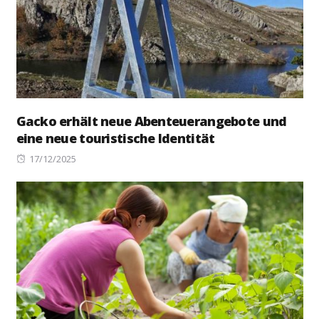
Gacko erhält neue Abenteuerangebote und
eine neue touristische Identität
Posted
17/12/2025
on