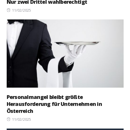
Nur zwei Drittel wahlberechtigt
Posted
11/02/2025
on
Personalmangel bleibt größte
Herausforderung für Unternehmen in
Österreich
Posted
11/02/2025
on