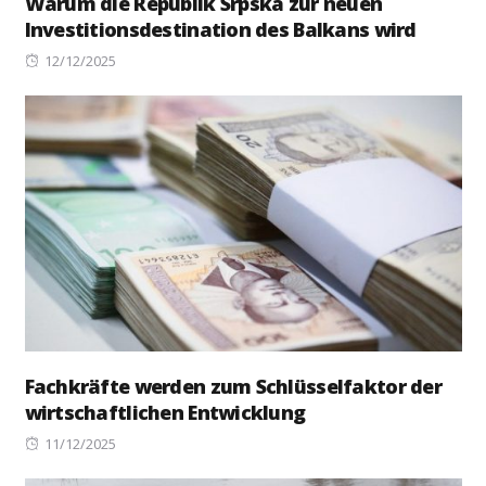
Warum die Republik Srpska zur neuen
Investitionsdestination des Balkans wird
Posted
12/12/2025
on
Fachkräfte werden zum Schlüsselfaktor der
wirtschaftlichen Entwicklung
Posted
11/12/2025
on