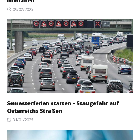
Nomaden
Posted
09/02/2025
on
Semesterferien starten – Staugefahr auf
Österreichs Straßen
Posted
31/01/2025
on