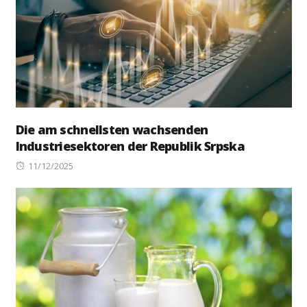
Die am schnellsten wachsenden
Industriesektoren der Republik Srpska
Posted
11/12/2025
on