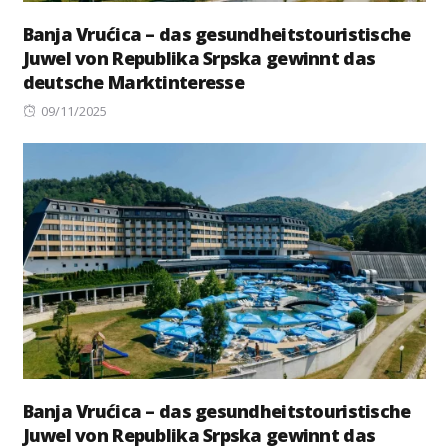
Banja Vrućica – das gesundheitstouristische
Juwel von Republika Srpska gewinnt das
deutsche Marktinteresse
Posted
09/11/2025
on
Banja Vrućica – das gesundheitstouristische
Juwel von Republika Srpska gewinnt das