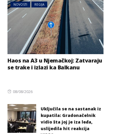
NOVOSTI
REGIJA
Haos na A3 u Njemačkoj: Zatvaraju
se trake i izlazi ka Balkanu
Posted
08/08/2026
on
Uključila se na sastanak iz
kupatila: Gradonačelnik
vidio šta joj je iza leđa,
uslijedila hit reakcija