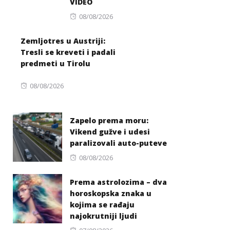
VIDEO
Posted
08/08/2026
on
Zemljotres u Austriji:
Tresli se kreveti i padali
predmeti u Tirolu
Posted
08/08/2026
on
Zapelo prema moru:
Vikend gužve i udesi
paralizovali auto-puteve
Posted
08/08/2026
on
Prema astrolozima – dva
horoskopska znaka u
kojima se rađaju
najokrutniji ljudi
Posted