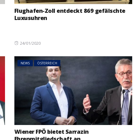
Flughafen-Zoll entdeckt 869 gefälschte
Luxusuhren
H
Posted
24/01/2020
NEWS
ÖSTERREICH
eniger
on
als im Vorjahr:
Studierende protestieren
 Trend setzt
österreichweit gegen
NEWS
ÖSTERREICH
mögliche Budgetkürzung
Wiener FPÖ bietet Sarrazin
Ehrenmitgliedschaft an