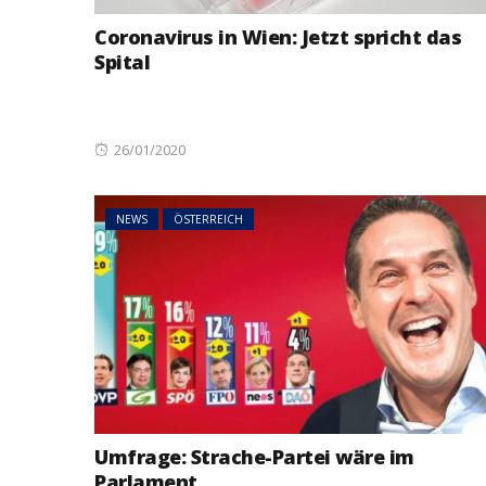
Coronavirus in Wien: Jetzt spricht das
Spital
NEWS
ÖSTERREIC
Posted
26/01/2020
45 Prozent w
on
Asylanträge 
Rückläufiger
NEWS
ÖSTERREICH
sich fort
Umfrage: Strache-Partei wäre im
Parlament