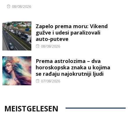
Posted
08/08/2026
on
Zapelo prema moru: Vikend
gužve i udesi paralizovali
auto-puteve
Posted
08/08/2026
on
Prema astrolozima – dva
horoskopska znaka u kojima
se rađaju najokrutniji ljudi
Posted
07/08/2026
on
MEISTGELESEN