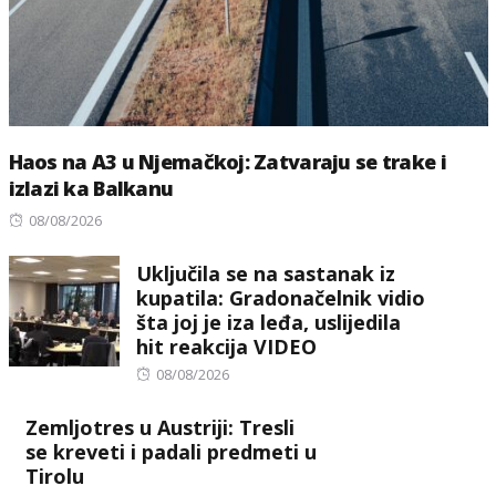
Haos na A3 u Njemačkoj: Zatvaraju se trake i
izlazi ka Balkanu
Posted
08/08/2026
on
Uključila se na sastanak iz
kupatila: Gradonačelnik vidio
šta joj je iza leđa, uslijedila
hit reakcija VIDEO
Posted
08/08/2026
on
Zemljotres u Austriji: Tresli
se kreveti i padali predmeti u
Tirolu