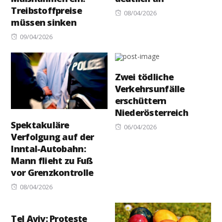
Treibstoffpreise
Posted
08/04/2026
müssen sinken
on
Posted
09/04/2026
on
Zwei tödliche
Verkehrsunfälle
erschüttern
Niederösterreich
Spektakuläre
Posted
06/04/2026
Verfolgung auf der
on
Inntal-Autobahn:
Mann flieht zu Fuß
vor Grenzkontrolle
Posted
08/04/2026
on
Tel Aviv: Proteste