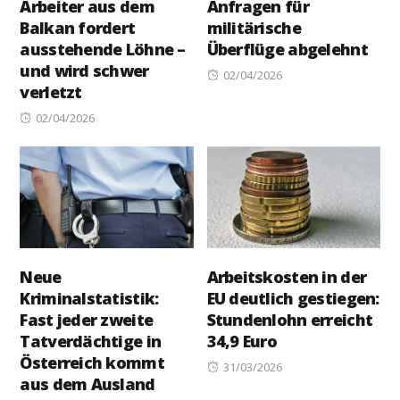
Arbeiter aus dem
Anfragen für
Balkan fordert
militärische
ausstehende Löhne –
Überflüge abgelehnt
und wird schwer
Posted
02/04/2026
verletzt
on
Posted
02/04/2026
on
Neue
Arbeitskosten in der
Kriminalstatistik:
EU deutlich gestiegen:
Fast jeder zweite
Stundenlohn erreicht
Tatverdächtige in
34,9 Euro
Österreich kommt
Posted
31/03/2026
aus dem Ausland
on