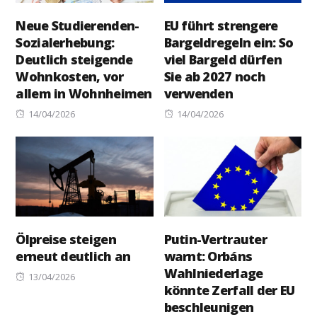
Neue Studierenden-
EU führt strengere
Sozialerhebung:
Bargeldregeln ein: So
Deutlich steigende
viel Bargeld dürfen
Wohnkosten, vor
Sie ab 2027 noch
allem in Wohnheimen
verwenden
Posted
Posted
14/04/2026
14/04/2026
on
on
Ölpreise steigen
Putin-Vertrauter
erneut deutlich an
warnt: Orbáns
Wahlniederlage
Posted
13/04/2026
könnte Zerfall der EU
on
beschleunigen