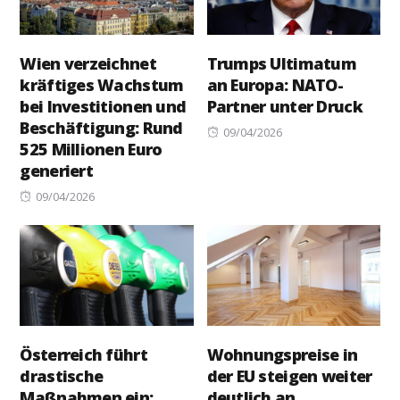
Wien verzeichnet
Trumps Ultimatum
kräftiges Wachstum
an Europa: NATO-
bei Investitionen und
Partner unter Druck
Beschäftigung: Rund
Posted
09/04/2026
525 Millionen Euro
on
generiert
Posted
09/04/2026
on
Österreich führt
Wohnungspreise in
drastische
der EU steigen weiter
Maßnahmen ein:
deutlich an