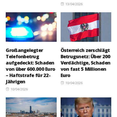
Posted
13/04/2026
on
Großangelegter
Österreich zerschlägt
Telefonbetrug
Betrugsnetz: Über 200
aufgedeckt: Schaden
Verdächtige, Schaden
von über 600.000 Euro
von fast 5 Millionen
– Haftstrafe für 22-
Euro
Jährigen
Posted
10/04/2026
Posted
on
10/04/2026
on