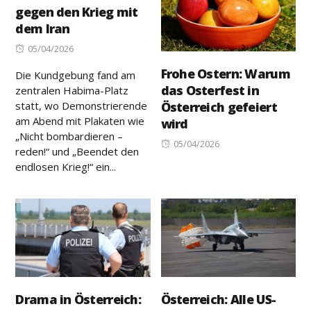
gegen den Krieg mit
dem Iran
Posted
05/04/2026
on
Frohe Ostern: Warum
Die Kundgebung fand am
das Osterfest in
zentralen Habima-Platz
statt, wo Demonstrierende
Österreich gefeiert
am Abend mit Plakaten wie
wird
„Nicht bombardieren –
Posted
05/04/2026
reden!“ und „Beendet den
on
endlosen Krieg!“ ein...
Drama in Österreich:
Österreich: Alle US-