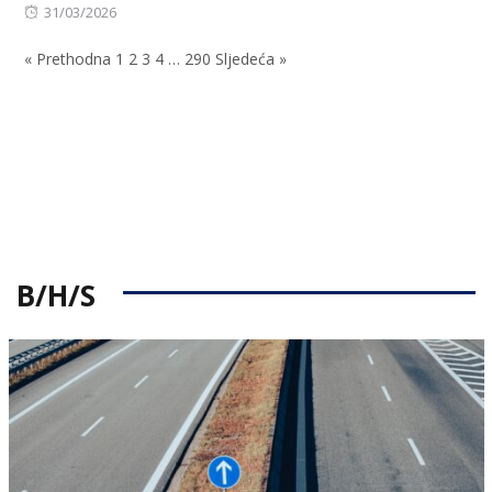
Posted
31/03/2026
on
« Prethodna
1
2
3
4
…
290
Sljedeća »
B/H/S