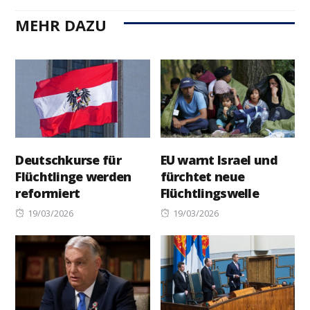
MEHR DAZU
Deutschkurse für
EU warnt Israel und
Flüchtlinge werden
fürchtet neue
reformiert
Flüchtlingswelle
Posted
Posted
19/03/2026
19/03/2026
on
on