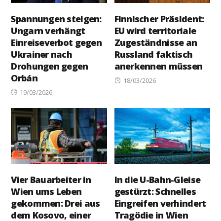
Spannungen steigen:
Finnischer Präsident:
Ungarn verhängt
EU wird territoriale
Einreiseverbot gegen
Zugeständnisse an
Ukrainer nach
Russland faktisch
Drohungen gegen
anerkennen müssen
Orbán
Posted
18/03/2026
Posted
on
19/03/2026
on
Vier Bauarbeiter in
In die U-Bahn-Gleise
Wien ums Leben
gestürzt: Schnelles
gekommen: Drei aus
Eingreifen verhindert
dem Kosovo, einer
Tragödie in Wien