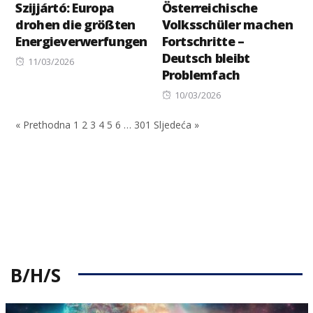
Szijjártó: Europa
Österreichische
drohen die größten
Volksschüler machen
Energieverwerfungen
Fortschritte –
Deutsch bleibt
Posted
11/03/2026
Problemfach
on
Posted
10/03/2026
on
« Prethodna
1
2
3
4
5
6
…
301
Sljedeća »
B/H/S