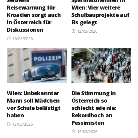
Reisewarnung für
Wien: Vier weitere
Kroatien sorgt auch
Schulbauprojekte auf
in Österreich für
Eis gelegt
Diskussionen
Posted
12/03/2026
Posted
on
16/03/2026
on
Wien: Unbekannter
Die Stimmung in
Mann soll Mädchen
Österreich so
vor Schule belästigt
schlecht wie nie:
haben
Rekordhoch an
Pessimisten
Posted
12/03/2026
on
Posted
12/03/2026