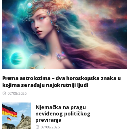
Prema astrolozima – dva horoskopska znaka u
kojima se rađaju najokrutniji ljudi
Posted
07/08/2026
on
Njemačka na pragu
neviđenog političkog
previranja
Posted
07/08/2026