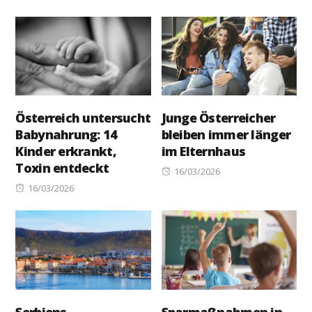
on
Österreich untersucht
Junge Österreicher
Babynahrung: 14
bleiben immer länger
Kinder erkrankt,
im Elternhaus
Toxin entdeckt
Posted
16/03/2026
Posted
on
16/03/2026
on
Serbiens
Sparmaßnahmen in