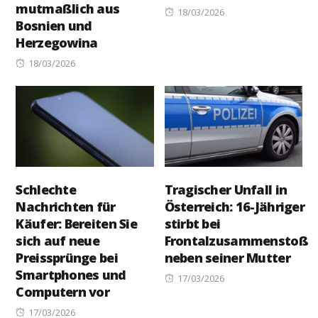
mutmaßlich aus
Posted
18/03/2026
Bosnien und
on
Herzegowina
Posted
18/03/2026
on
Schlechte
Tragischer Unfall in
Nachrichten für
Österreich: 16-Jähriger
Käufer: Bereiten Sie
stirbt bei
sich auf neue
Frontalzusammenstoß
Preissprünge bei
neben seiner Mutter
Smartphones und
Posted
17/03/2026
Computern vor
on
Posted
17/03/2026