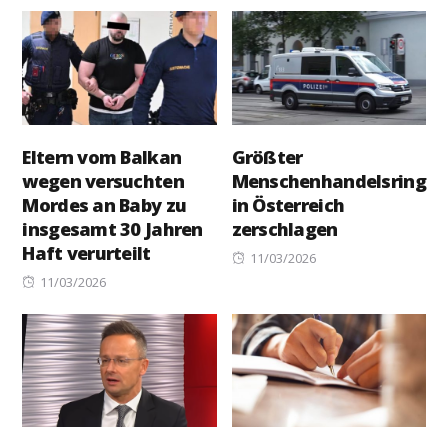
on
Eltern vom Balkan
Größter
wegen versuchten
Menschenhandelsring
Mordes an Baby zu
in Österreich
insgesamt 30 Jahren
zerschlagen
Haft verurteilt
Posted
11/03/2026
Posted
on
11/03/2026
on