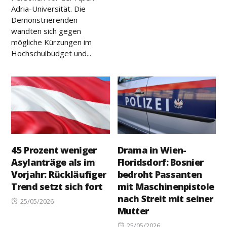
on
Adria-Universität. Die
Demonstrierenden
wandten sich gegen
mögliche Kürzungen im
Hochschulbudget und...
45 Prozent weniger
Drama in Wien-
Asylanträge als im
Floridsdorf: Bosnier
Vorjahr: Rückläufiger
bedroht Passanten
Trend setzt sich fort
mit Maschinenpistole
nach Streit mit seiner
Posted
25/05/2026
Mutter
on
Posted
25/05/2026