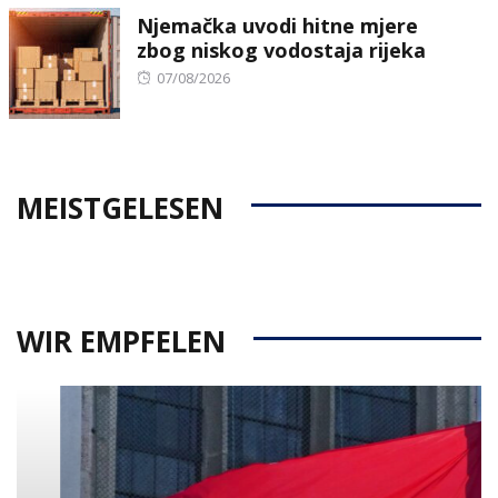
Njemačka uvodi hitne mjere
zbog niskog vodostaja rijeka
Posted
07/08/2026
on
MEISTGELESEN
WIR EMPFELEN