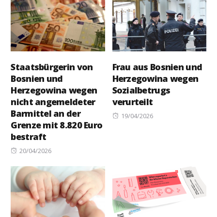
Staatsbürgerin von
Frau aus Bosnien und
Bosnien und
Herzegowina wegen
Herzegowina wegen
Sozialbetrugs
nicht angemeldeter
verurteilt
Barmittel an der
Posted
19/04/2026
Grenze mit 8.820 Euro
on
bestraft
Posted
20/04/2026
on