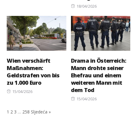
Posted
18/04/2026
on
Wien verschärft
Drama in Österreich:
Maßnahmen:
Mann drohte seiner
Geldstrafen von bis
Ehefrau und einem
zu 1.000 Euro
weiteren Mann mit
dem Tod
Posted
15/04/2026
on
Posted
15/04/2026
on
1
2
3
…
258
Sljedeća »