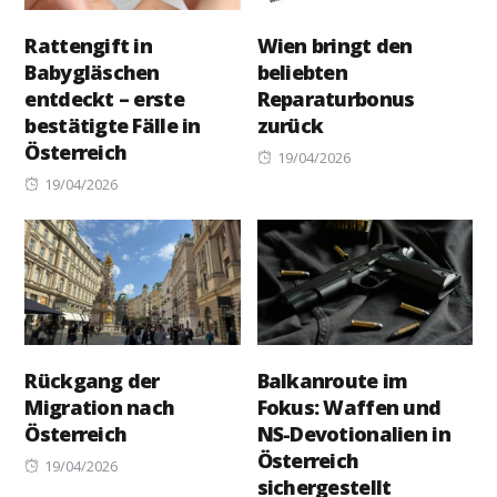
Rattengift in
Wien bringt den
Babygläschen
beliebten
entdeckt – erste
Reparaturbonus
bestätigte Fälle in
zurück
Österreich
Posted
19/04/2026
Posted
on
19/04/2026
on
Rückgang der
Balkanroute im
Migration nach
Fokus: Waffen und
Österreich
NS-Devotionalien in
Österreich
Posted
19/04/2026
sichergestellt
on