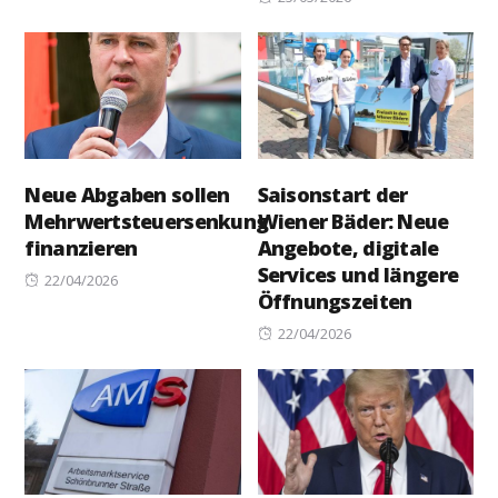
on
Neue Abgaben sollen
Saisonstart der
Mehrwertsteuersenkung
Wiener Bäder: Neue
finanzieren
Angebote, digitale
Services und längere
Posted
22/04/2026
Öffnungszeiten
on
Posted
22/04/2026
on