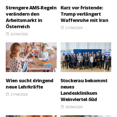
Strengere AMS-Regeln
Kurz vor Fristende:
verändern den
Trump verlängert
Arbeitsmarkt in
Waffenruhe mit Iran
Österreich
Posted
21/04/2026
Posted
on
22/04/2026
on
Wien sucht dringend
Stockerau bekommt
neue Lehrkräfte
neues
Landesklinikum
Posted
21/04/2026
Weinviertel-Süd
on
Posted
20/04/2026
on