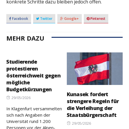
konkrete Schritte dazu bleiben jedoch offen.
Facebook
Twitter
Google+
Pinterest
MEHR DAZU
Studierende
protestieren
österreichweit gegen
mögliche
Budgetkürzungen
Kunasek fordert
Posted
29/05/2026
strengere Regeln für
on
die Verleihung der
In Klagenfurt versammelten
Staatsbürgerschaft
sich nach Angaben der
Universität rund 1.200
Posted
29/05/2026
Personen vor der Alpen-