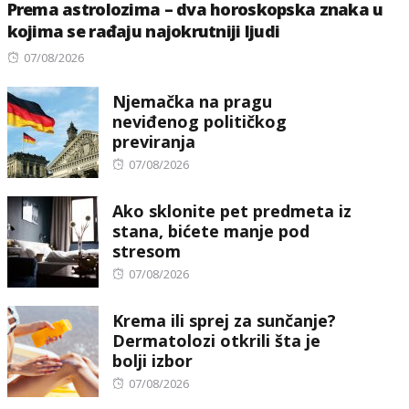
Prema astrolozima – dva horoskopska znaka u
kojima se rađaju najokrutniji ljudi
Posted
07/08/2026
on
Njemačka na pragu
neviđenog političkog
previranja
Posted
07/08/2026
on
Ako sklonite pet predmeta iz
stana, bićete manje pod
stresom
Posted
07/08/2026
on
Krema ili sprej za sunčanje?
Dermatolozi otkrili šta je
bolji izbor
Posted
07/08/2026
on