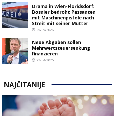
Drama in Wien-Floridsdorf:
Bosnier bedroht Passanten
mit Maschinenpistole nach
Streit mit seiner Mutter
Posted
25/05/2026
on
Neue Abgaben sollen
Mehrwertsteuersenkung
finanzieren
Posted
22/04/2026
on
NAJČITANIJE