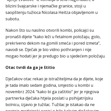
blizini švajcarske i njemačke granice, stoji u
saopštenju tužioca Nicolasa Heitza objavljenom u
subotu.
Nakon što su nasilno otvorili kombi, policajci su
pronašli dijete “kako leži u fetalnom položaju, golo,
prekriveno dekom na gomili smeća i pored izmeta”,
navodi se. Dječak je bio vidno pothranjen i nije
mogao hodati jer je predugo bio u sjedećem položaju.
Otac tvrdi da ga je štitio
Dječakov otac rekao je istražiteljima da je dijete, koje
je tada imalo sedam godina, smjestio u kombi u
novembrz 2024. “kako bi ga zaštitio” jer je njegova
partnerka dječaka htjela poslati u psihijatrijsku
bolnicu, izjavio je tužilac. Tužilac je istakao da ne
postoje medicinski zapisi o bilo kakvim dječakovim