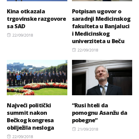
Kina otkazala
Potpisan ugovor o
trgovinske razgovore
saradnji Medicinskog
sa SAD
fakulteta u Banjaluci
i Medicinskog
Posted
22/09/2018
univerziteta u Beču
on
Posted
22/09/2018
on
Najveći politički
“Rusi hteli da
summit nakon
pomognu Asanžu da
Bečkog kongresa
pobegne”
obilježila nesloga
Posted
21/09/2018
Posted
on
22/09/2018