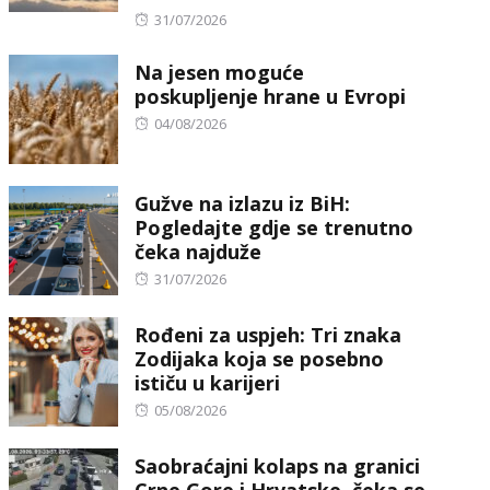
Posted
31/07/2026
on
Na jesen moguće
poskupljenje hrane u Evropi
Posted
04/08/2026
on
Gužve na izlazu iz BiH:
Pogledajte gdje se trenutno
čeka najduže
Posted
31/07/2026
on
Rođeni za uspjeh: Tri znaka
Zodijaka koja se posebno
ističu u karijeri
Posted
05/08/2026
on
Saobraćajni kolaps na granici