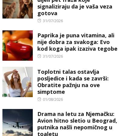
signaliziraju da je vaša veza
gotova
Posted
31/07/2026
on
Paprika je puna vitamina, ali
nije dobra za svakoga: Evo
kod koga ipak izaziva tegobe
Posted
31/07/2026
on
Toplotni talas ostavlja
posljedice i kada se završi:
Obratite pažnju na ove
simptome
Posted
01/08/2026
on
Drama na letu za Njemačku:
Avion hitno sletio u Beograd,
putnika našli nepomičnog u
toaletu