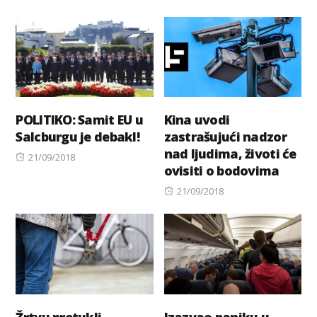
on
POLITIKO: Samit EU u
Kina uvodi
Salcburgu je debakl!
zastrašujući nadzor
nad ljudima, životi će
Posted
21/09/2018
ovisiti o bodovima
on
Posted
21/09/2018
on
Žrtvu pretukli
Izazvao paniku u