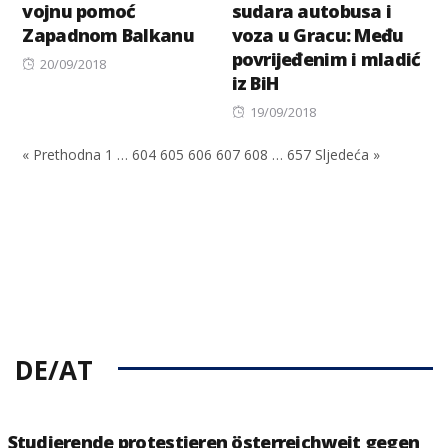
vojnu pomoć
sudara autobusa i
Zapadnom Balkanu
voza u Gracu: Među
povrijeđenim i mladić
Posted
20/09/2018
iz BiH
on
Posted
19/09/2018
on
« Prethodna
1
…
604
605
606
607
608
…
657
Sljedeća »
DE/AT
Studierende protestieren österreichweit gegen