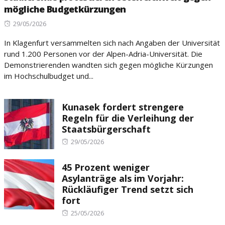
mögliche Budgetkürzungen
Posted
29/05/2026
on
In Klagenfurt versammelten sich nach Angaben der Universität
rund 1.200 Personen vor der Alpen-Adria-Universität. Die
Demonstrierenden wandten sich gegen mögliche Kürzungen
im Hochschulbudget und...
Kunasek fordert strengere
Regeln für die Verleihung der
Staatsbürgerschaft
Posted
29/05/2026
on
45 Prozent weniger
Asylanträge als im Vorjahr:
Rückläufiger Trend setzt sich
fort
Posted
25/05/2026
on