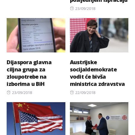
on
Posted
23/09/2018
on
Dijaspora glavna
Austrijske
ciljna grupa za
socijaldemokrate
zloupotrebe na
vodit će bivša
izborima u BiH
ministrica zdravstva
Posted
Posted
23/09/2018
22/09/2018
on
on