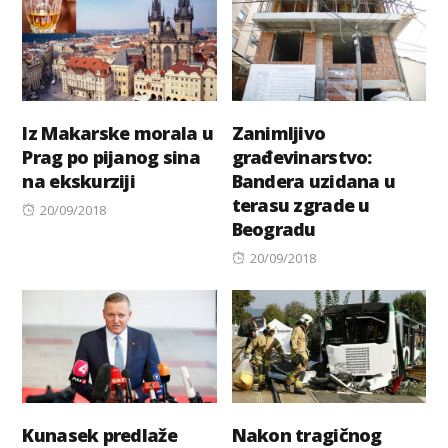
Iz Makarske morala u
Zanimljivo
Prag po pijanog sina
građevinarstvo:
na ekskurziji
Bandera uzidana u
terasu zgrade u
Posted
20/09/2018
Beogradu
on
Posted
20/09/2018
on
Kunasek predlaže
Nakon tragičnog