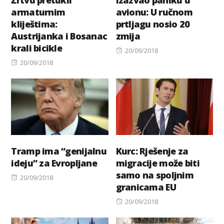
armaturnim
avionu: U ručnom
kliještima:
prtljagu nosio 20
Austrijanka i Bosanac
zmija
krali bicikle
Posted
20/09/2018
Posted
on
20/09/2018
on
Tramp ima “genijalnu
Kurc: Rješenje za
ideju” za Evropljane
migracije može biti
samo na spoljnim
Posted
20/09/2018
granicama EU
on
Posted
20/09/2018
on