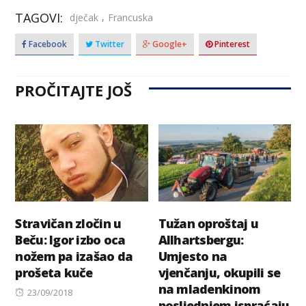
TAGOVI:
,
dječak
Francuska
Facebook
Twitter
Google+
Pinterest
PROČITAJTE JOŠ
Stravičan zločin u
Tužan oproštaj u
Beču: Igor izbo oca
Allhartsbergu:
nožem pa izašao da
Umjesto na
prošeta kuče
vjenčanju, okupili se
na mladenkinom
Posted
23/09/2018
posljednjem ispraćaju