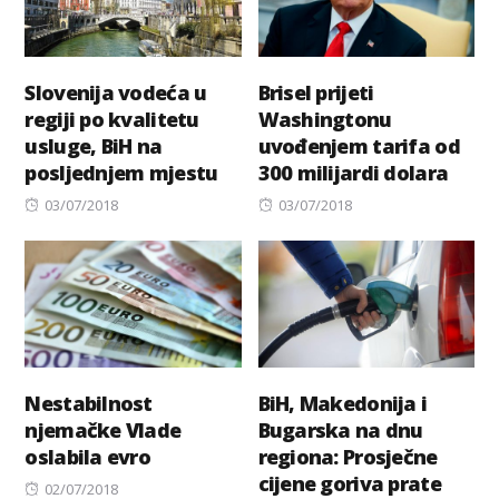
Slovenija vodeća u
Brisel prijeti
regiji po kvalitetu
Washingtonu
usluge, BiH na
uvođenjem tarifa od
posljednjem mjestu
300 milijardi dolara
Posted
Posted
03/07/2018
03/07/2018
on
on
Nestabilnost
BiH, Makedonija i
njemačke Vlade
Bugarska na dnu
oslabila evro
regiona: Prosječne
cijene goriva prate
Posted
02/07/2018