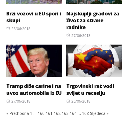
Brzi vozovi u EU spori i
Najskuplji gradovi za
skupi
život za strane
radnike
Posted
28/06/2018
on
Posted
27/06/2018
on
Tramp diže carine i na
Trgovinski rat vodi
uvoz automobila iz EU
svijet u recesiju
Posted
Posted
27/06/2018
26/06/2018
on
on
« Prethodna
1
…
160
161
162
163
164
…
168
Sljedeća »