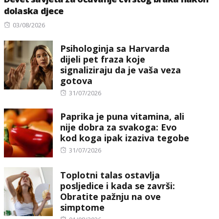
dolaska djece
Posted
03/08/2026
on
Psihologinja sa Harvarda
dijeli pet fraza koje
signaliziraju da je vaša veza
gotova
Posted
31/07/2026
on
Paprika je puna vitamina, ali
nije dobra za svakoga: Evo
kod koga ipak izaziva tegobe
Posted
31/07/2026
on
Toplotni talas ostavlja
posljedice i kada se završi:
Obratite pažnju na ove
simptome