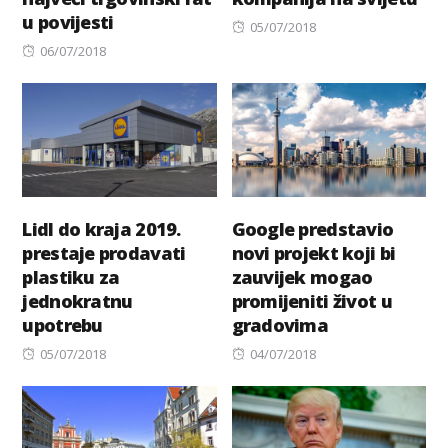
u povijesti
Posted
05/07/2018
Posted
on
06/07/2018
on
Lidl do kraja 2019.
Google predstavio
prestaje prodavati
novi projekt koji bi
plastiku za
zauvijek mogao
jednokratnu
promijeniti život u
upotrebu
gradovima
Posted
Posted
05/07/2018
04/07/2018
on
on