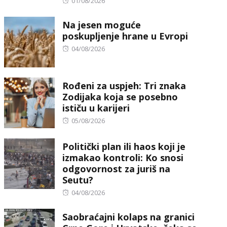
Posted
01/08/2026
on
Na jesen moguće
poskupljenje hrane u Evropi
Posted
04/08/2026
on
Rođeni za uspjeh: Tri znaka
Zodijaka koja se posebno
ističu u karijeri
Posted
05/08/2026
on
Politički plan ili haos koji je
izmakao kontroli: Ko snosi
odgovornost za juriš na
Seutu?
Posted
04/08/2026
on
Saobraćajni kolaps na granici