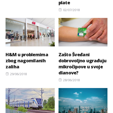
plate
on
Posted
02/07/2018
on
H&M u problemima
Zašto Šveđani
zbog nagomilanih
dobrovoljno ugrađuju
zaliha
mikročipove u svoje
dlanove?
Posted
29/06/2018
on
Posted
28/06/2018
on