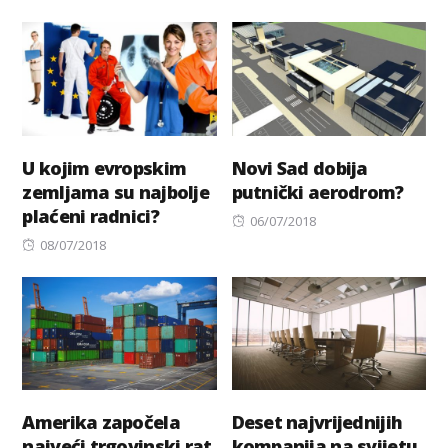
on
U kojim evropskim
Novi Sad dobija
zemljama su najbolje
putnički aerodrom?
plaćeni radnici?
Posted
06/07/2018
Posted
on
08/07/2018
on
Amerika započela
Deset najvrijednijih
najveći trgovinski rat
kompanija na svijetu