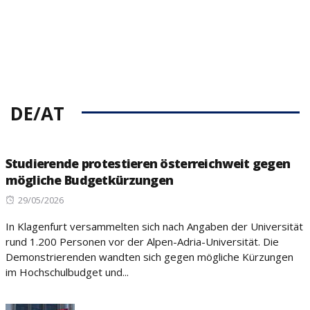
DE/AT
Studierende protestieren österreichweit gegen
mögliche Budgetkürzungen
Posted
29/05/2026
on
In Klagenfurt versammelten sich nach Angaben der Universität
rund 1.200 Personen vor der Alpen-Adria-Universität. Die
Demonstrierenden wandten sich gegen mögliche Kürzungen
im Hochschulbudget und...