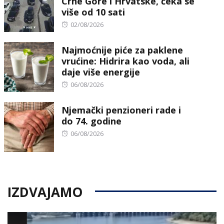
Crne Gore i Hrvatske, čeka se
više od 10 sati
Posted
02/08/2026
on
Najmoćnije piće za paklene
vrućine: Hidrira kao voda, ali
daje više energije
Posted
06/08/2026
on
Njemački penzioneri rade i
do 74. godine
Posted
06/08/2026
on
IZDVAJAMO