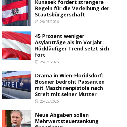
Kunasek fordert strengere
Regeln für die Verleihung der
Staatsbürgerschaft
Posted
29/05/2026
on
45 Prozent weniger
Asylanträge als im Vorjahr:
Rückläufiger Trend setzt sich
fort
Posted
25/05/2026
on
Drama in Wien-Floridsdorf:
Bosnier bedroht Passanten
mit Maschinenpistole nach
Streit mit seiner Mutter
Posted
25/05/2026
on
Neue Abgaben sollen
Mehrwertsteuersenkung