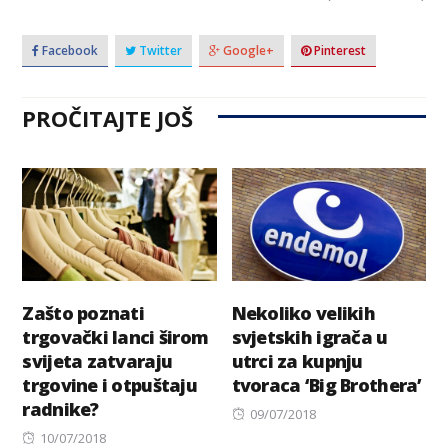
Facebook
Twitter
Google+
Pinterest
PROČITAJTE JOŠ
Zašto poznati
Nekoliko velikih
trgovački lanci širom
svjetskih igrača u
svijeta zatvaraju
utrci za kupnju
trgovine i otpuštaju
tvoraca ‘Big Brothera’
radnike?
Posted
09/07/2018
Posted
on
10/07/2018