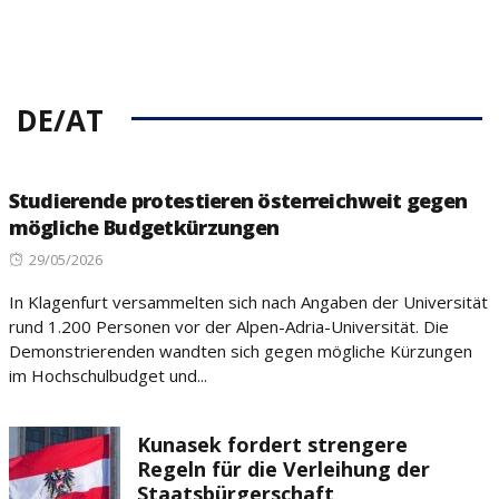
DE/AT
Studierende protestieren österreichweit gegen
mögliche Budgetkürzungen
Posted
29/05/2026
on
In Klagenfurt versammelten sich nach Angaben der Universität
rund 1.200 Personen vor der Alpen-Adria-Universität. Die
Demonstrierenden wandten sich gegen mögliche Kürzungen
im Hochschulbudget und...
Kunasek fordert strengere
Regeln für die Verleihung der
Staatsbürgerschaft