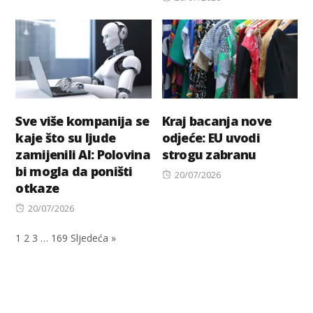
on
Sve više kompanija se
Kraj bacanja nove
kaje što su ljude
odјeće: EU uvodi
zamijenili AI: Polovina
strogu zabranu
bi mogla da poništi
Posted
20/07/2026
otkaze
on
Posted
20/07/2026
on
1
2
3
…
169
Sljedeća »