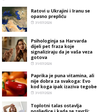
on
Ratovi u Ukrajini i Iranu se
opasno prepliću
Posted
31/07/2026
on
Psihologinja sa Harvarda
dijeli pet fraza koje
signaliziraju da je vaša veza
gotova
Posted
31/07/2026
on
Paprika je puna vitamina, ali
nije dobra za svakoga: Evo
kod koga ipak izaziva tegobe
Posted
31/07/2026
on
Toplotni talas ostavlja
posljedice i kada se završi: