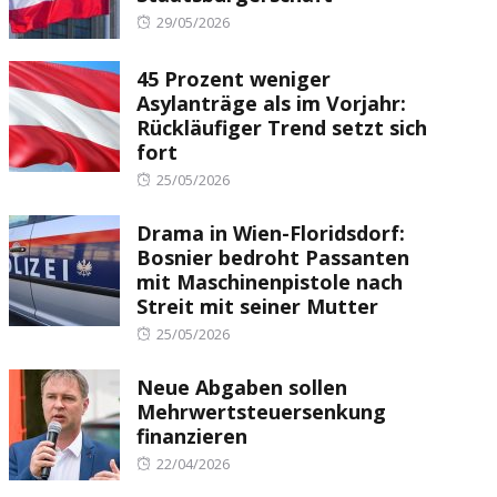
Posted
29/05/2026
on
45 Prozent weniger
Asylanträge als im Vorjahr:
Rückläufiger Trend setzt sich
fort
Posted
25/05/2026
on
Drama in Wien-Floridsdorf:
Bosnier bedroht Passanten
mit Maschinenpistole nach
Streit mit seiner Mutter
Posted
25/05/2026
on
Neue Abgaben sollen
Mehrwertsteuersenkung
finanzieren
Posted
22/04/2026
on