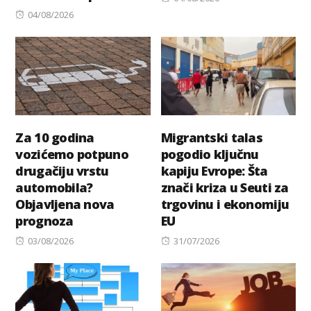
Posted
on
04/08/2026
on
Za 10 godina
Migrantski talas
vozićemo potpuno
pogodio ključnu
drugačiju vrstu
kapiju Evrope: Šta
automobila?
znači kriza u Seuti za
Objavljena nova
trgovinu i ekonomiju
prognoza
EU
Posted
Posted
03/08/2026
31/07/2026
on
on