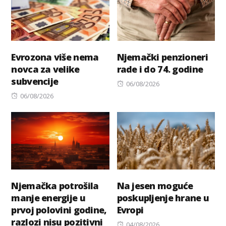
Evrozona više nema
Njemački penzioneri
novca za velike
rade i do 74. godine
subvencije
Posted
06/08/2026
Posted
on
06/08/2026
on
Njemačka potrošila
Na jesen moguće
manje energije u
poskupljenje hrane u
prvoj polovini godine,
Evropi
razlozi nisu pozitivni
Posted
04/08/2026