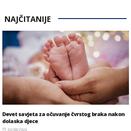
NAJČITANIJE
Devet savjeta za očuvanje čvrstog braka nakon
dolaska djece
Posted
03/08/2026