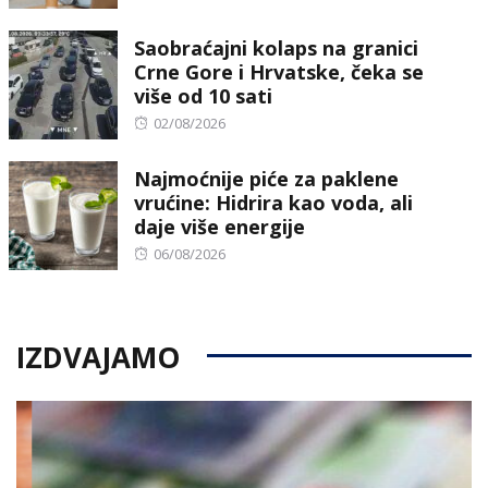
on
Saobraćajni kolaps na granici
Crne Gore i Hrvatske, čeka se
više od 10 sati
Posted
02/08/2026
on
Najmoćnije piće za paklene
vrućine: Hidrira kao voda, ali
daje više energije
Posted
06/08/2026
on
IZDVAJAMO