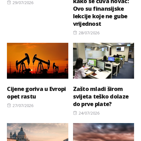
kako se čuva novac:
Posted
29/07/2026
Ovo su finansijske
on
lekcije koje ne gube
vrijednost
Posted
28/07/2026
on
Cijene goriva u Evropi
Zašto mladi širom
opet rastu
svijeta teško dolaze
do prve plate?
Posted
27/07/2026
on
Posted
24/07/2026
on