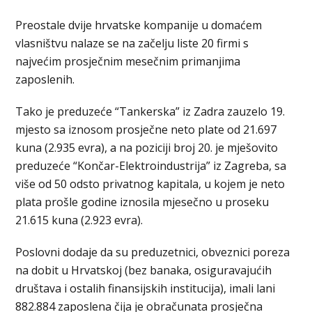
Preostale dvije hrvatske kompanije u domaćem
vlasništvu nalaze se na začelju liste 20 firmi s
najvećim prosječnim mesečnim primanjima
zaposlenih.
Tako je preduzeće “Tankerska” iz Zadra zauzelo 19.
mjesto sa iznosom prosječne neto plate od 21.697
kuna (2.935 evra), a na poziciji broj 20. je mješovito
preduzeće “Končar-Elektroindustrija” iz Zagreba, sa
više od 50 odsto privatnog kapitala, u kojem je neto
plata prošle godine iznosila mjesečno u proseku
21.615 kuna (2.923 evra).
Poslovni dodaje da su preduzetnici, obveznici poreza
na dobit u Hrvatskoj (bez banaka, osiguravajućih
društava i ostalih finansijskih institucija), imali lani
882.884 zaposlena čija je obračunata prosječna