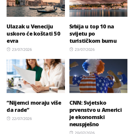
Ulazak u Veneciju
Srbija u top 10 na
uskoro će koštati 50
svijetu po
evra
turističkom bumu
Posted
Posted
23/07/2026
23/07/2026
on
on
“Nijemci moraju više
CNN: Svjetsko
da rade”
prvenstvo u Americi
je ekonomski
Posted
22/07/2026
neuspješno
on
Posted
20/07/2026