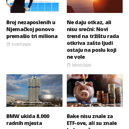
Broj nezaposlenih u
Ne daju otkaz, ali
Njemačkoj ponovo
nisu srećni: Novi
premašio tri miliona
trend na tržištu rada
otkriva zašto ljudi
Posted
31/07/2026
ostaju na poslu koji
on
ne vole
Posted
30/07/2026
on
BMW ukida 8.000
Bake nisu znale za
radnih mjesta
ETF-ove, ali su znale