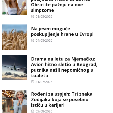
Obratite pažnju na ove
simptome
Posted
01/08/2026
on
Na jesen moguće
poskupljenje hrane u Evropi
Posted
04/08/2026
on
Drama na letu za Njemačku:
Avion hitno sletio u Beograd,
putnika našli nepomičnog u
toaletu
Posted
31/07/2026
on
Rođeni za uspjeh: Tri znaka
Zodijaka koja se posebno
ističu u karijeri
Posted
05/08/2026