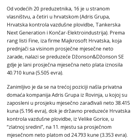
Od vodećih 20 preduzetnika, 16 je u stranom
vlasništvu, a četiri u hrvatskom (Adris Grupa,
Hrvatska kontrola vazdušne plovidbe, Tankerska
Next Generation i Končar-Elektroindustrija). Prema
rang listi Fine, iza firme Majkrosoft Hrvatska, koja
prednjači sa visinom prosječne mjesečne neto
zarade, nalazi se preduzeće Džonson&Džonson SE
gdje je lani prosječna mjesečna neto plata iznosila
40.710 kuna (5.505 evra).
Zanimljivo je da se na trećoj poziciji našla privatna
domaća kompanija Adris Grupa iz Rovinja, u kojoj su
zaposleni u prosjeku mjesečno zarađivali neto 38.415
kuna (5.196 evra), dok je državno preduzeće Hrvatska
kontrola vazdušne plovidbe, iz Velike Gorice, u
“zlatnoj sredini”, na 11. mjestu sa prosječnom
mjesečnom neto platom od 24.793 kune (3.353 evra).