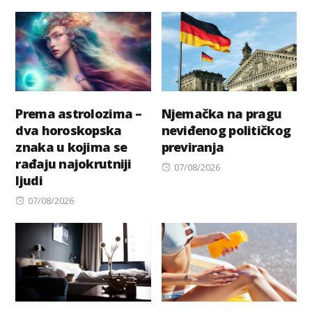
Prema astrolozima –
Njemačka na pragu
dva horoskopska
neviđenog političkog
znaka u kojima se
previranja
rađaju najokrutniji
Posted
07/08/2026
ljudi
on
Posted
07/08/2026
on