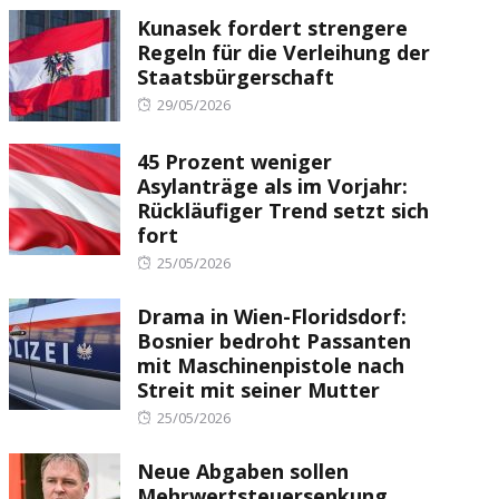
Kunasek fordert strengere
Regeln für die Verleihung der
Staatsbürgerschaft
Posted
29/05/2026
on
45 Prozent weniger
Asylanträge als im Vorjahr:
Rückläufiger Trend setzt sich
fort
Posted
25/05/2026
on
Drama in Wien-Floridsdorf:
Bosnier bedroht Passanten
mit Maschinenpistole nach
Streit mit seiner Mutter
Posted
25/05/2026
on
Neue Abgaben sollen
Mehrwertsteuersenkung