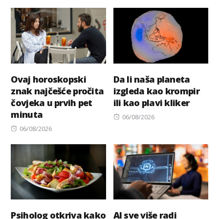
on
Ovaj horoskopski
Da li naša planeta
znak najčešće pročita
izgleda kao krompir
čovjeka u prvih pet
ili kao plavi kliker
minuta
Posted
06/08/2026
Posted
on
06/08/2026
on
Psiholog otkriva kako
AI sve više radi