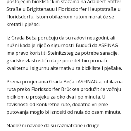
postojećim biciklističkim stazama na Adalbert-Stifter-
Straße u Brigittenauu i Floridsdorfer Hauptstraße u
Floridsdorfu. Istom obilaznom rutom morat će se
kretati i pješaci.
Iz Grada Beča poručuju da su radovi neugodni, ali
nužni kada je riječ o sigurnosti. Budući da ASFINAG
ima pravo koristiti Steinitzsteg za potrebe sanacije,
gradske vlasti ističu da je prioritet bio pronaći
kvalitetnu i sigurnu alternativu za bicikliste i pješake.
Prema procjenama Grada Beča i ASFINAG-a, obilazna
ruta preko Floridsdorfer Brückea produžit će vožnju
biciklom u prosjeku za oko dva i po minuta. U
zavisnosti od konkretne rute, dodatno vrijeme
putovanja moglo bi iznositi od nula do osam minuta.
Nadležni navode da su razmatrane i druge