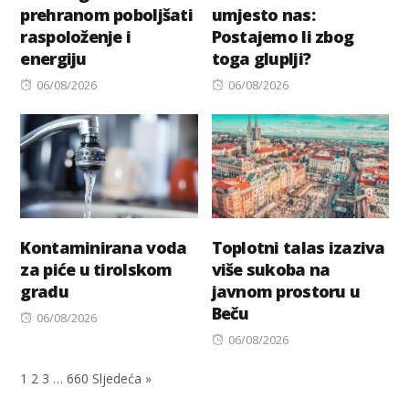
prehranom poboljšati
umjesto nas:
raspoloženje i
Postajemo li zbog
energiju
toga gluplji?
Posted
Posted
06/08/2026
06/08/2026
on
on
Kontaminirana voda
Toplotni talas izaziva
za piće u tirolskom
više sukoba na
gradu
javnom prostoru u
Beču
Posted
06/08/2026
on
Posted
06/08/2026
on
1
2
3
…
660
Sljedeća »