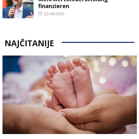
finanzieren
Posted
22/04/2026
on
NAJČITANIJE