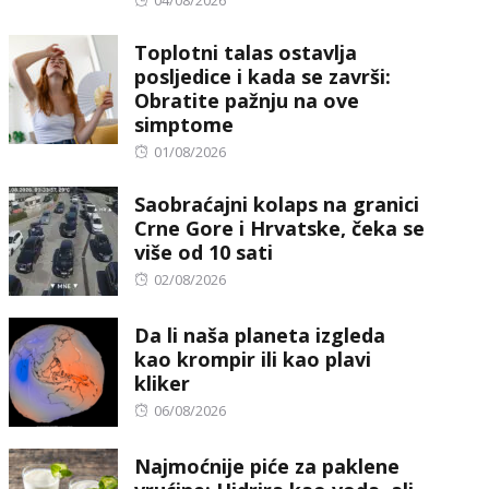
on
Toplotni talas ostavlja
posljedice i kada se završi:
Obratite pažnju na ove
simptome
Posted
01/08/2026
on
Saobraćajni kolaps na granici
Crne Gore i Hrvatske, čeka se
više od 10 sati
Posted
02/08/2026
on
Da li naša planeta izgleda
kao krompir ili kao plavi
kliker
Posted
06/08/2026
on
Najmoćnije piće za paklene