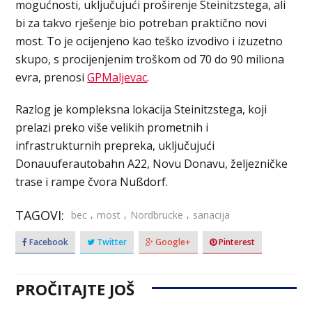
mogućnosti, uključujući proširenje Steinitzstega, ali
bi za takvo rješenje bio potreban praktično novi
most. To je ocijenjeno kao teško izvodivo i izuzetno
skupo, s procijenjenim troškom od 70 do 90 miliona
evra, prenosi
GPMaljevac
.
Razlog je kompleksna lokacija Steinitzstega, koji
prelazi preko više velikih prometnih i
infrastrukturnih prepreka, uključujući
Donauuferautobahn A22, Novu Donavu, željezničke
trase i rampe čvora Nußdorf.
TAGOVI:
,
,
,
bec
most
Nordbrücke
sanacija
Facebook
Twitter
Google+
Pinterest
PROČITAJTE JOŠ