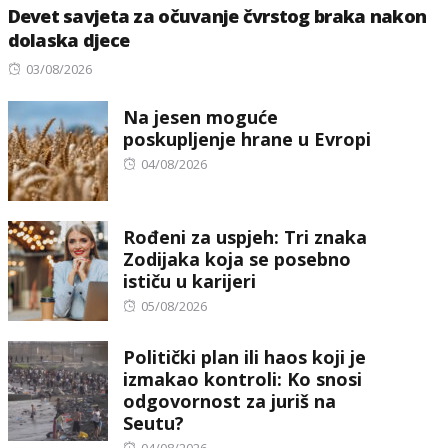
Devet savjeta za očuvanje čvrstog braka nakon
dolaska djece
Posted
03/08/2026
on
Na jesen moguće
poskupljenje hrane u Evropi
Posted
04/08/2026
on
Rođeni za uspjeh: Tri znaka
Zodijaka koja se posebno
ističu u karijeri
Posted
05/08/2026
on
Politički plan ili haos koji je
izmakao kontroli: Ko snosi
odgovornost za juriš na
Seutu?
Posted
04/08/2026