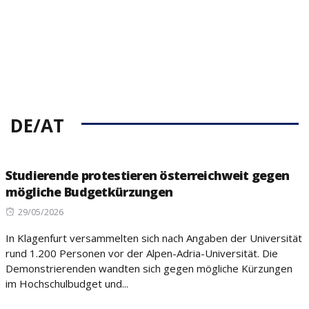
DE/AT
Studierende protestieren österreichweit gegen
mögliche Budgetkürzungen
Posted
29/05/2026
on
In Klagenfurt versammelten sich nach Angaben der Universität
rund 1.200 Personen vor der Alpen-Adria-Universität. Die
Demonstrierenden wandten sich gegen mögliche Kürzungen
im Hochschulbudget und...