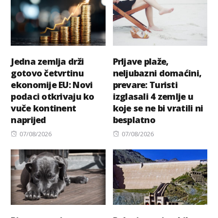
Jedna zemlja drži
Prljave plaže,
gotovo četvrtinu
neljubazni domaćini,
ekonomije EU: Novi
prevare: Turisti
podaci otkrivaju ko
izglasali 4 zemlje u
vuče kontinent
koje se ne bi vratili ni
naprijed
besplatno
Posted
Posted
07/08/2026
07/08/2026
on
on