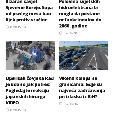
Bizaran savjet
Polovina svjetskih
Sjeverne Koreje: Supa
hidroelektrana bi
od psećeg mesa kao
mogla da postane
lijek protiv vrućine
nefunkcionalna do
2060. godine
Posted
07/08/2026
on
Posted
07/08/2026
on
Operisali čovjeka kad
Vikend kolaps na
je udario jak potres:
granicama: Gdje su
Pogledajte reakciju
najveća zadržavanja
japanskih hirurga
pri izlasku iz BiH?
VIDEO
Posted
07/08/2026
Posted
on
07/08/2026