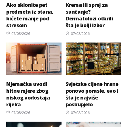
Ako sklonite pet
Krema ili sprej za
predmeta iz stana,
sunčanje?
bićete manje pod
Dermatolozi otkrili
stresom
šta je bolji izbor
Posted
Posted
07/08/2026
07/08/2026
on
on
Njemačka uvodi
Svjetske cijene hrane
hitne mjere zbog
ponovo porasle, evo i
niskog vodostaja
šta je najviše
rijeka
poskupjelo
Posted
Posted
07/08/2026
07/08/2026
on
on