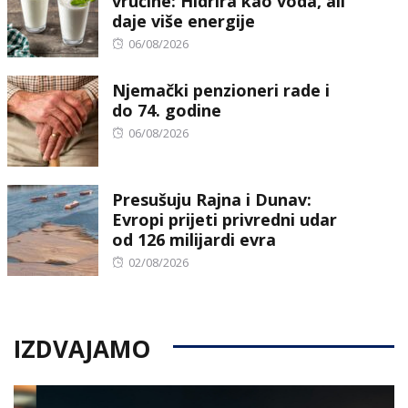
vrućine: Hidrira kao voda, ali
daje više energije
Posted
06/08/2026
on
Njemački penzioneri rade i
do 74. godine
Posted
06/08/2026
on
Presušuju Rajna i Dunav:
Evropi prijeti privredni udar
od 126 milijardi evra
Posted
02/08/2026
on
IZDVAJAMO