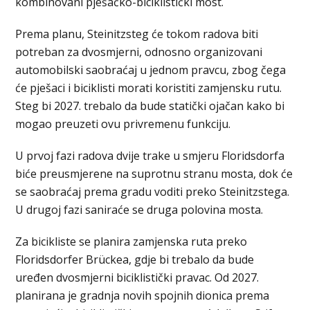
kombinovani pješačko-biciklistički most.
Prema planu, Steinitzsteg će tokom radova biti
potreban za dvosmjerni, odnosno organizovani
automobilski saobraćaj u jednom pravcu, zbog čega
će pješaci i biciklisti morati koristiti zamjensku rutu.
Steg bi 2027. trebalo da bude statički ojačan kako bi
mogao preuzeti ovu privremenu funkciju.
U prvoj fazi radova dvije trake u smjeru Floridsdorfa
biće preusmjerene na suprotnu stranu mosta, dok će
se saobraćaj prema gradu voditi preko Steinitzstega.
U drugoj fazi saniraće se druga polovina mosta.
Za bicikliste se planira zamjenska ruta preko
Floridsdorfer Brückea, gdje bi trebalo da bude
uređen dvosmjerni biciklistički pravac. Od 2027.
planirana je gradnja novih spojnih dionica prema