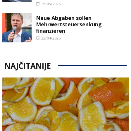
Posted
25/05/2026
on
Neue Abgaben sollen
Mehrwertsteuersenkung
finanzieren
Posted
22/04/2026
on
NAJČITANIJE