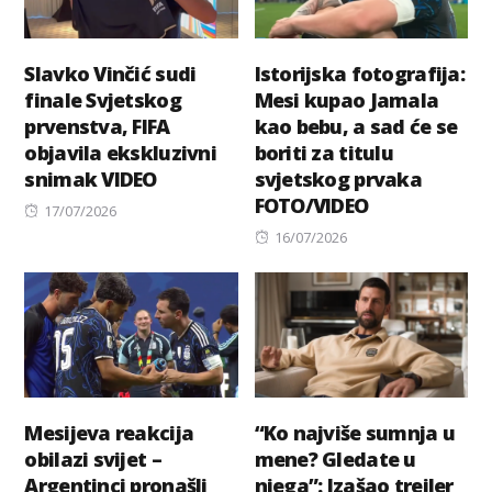
Slavko Vinčić sudi
Istorijska fotografija:
finale Svjetskog
Mesi kupao Jamala
prvenstva, FIFA
kao bebu, a sad će se
objavila ekskluzivni
boriti za titulu
snimak VIDEO
svjetskog prvaka
FOTO/VIDEO
Posted
17/07/2026
on
Posted
16/07/2026
on
Mesijeva reakcija
“Ko najviše sumnja u
obilazi svijet –
mene? Gledate u
Argentinci pronašli
njega”: Izašao trejler