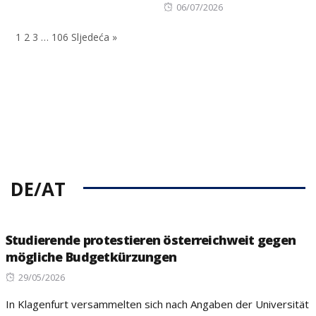
on
Posted
06/07/2026
on
1
2
3
…
106
Sljedeća »
DE/AT
Studierende protestieren österreichweit gegen
mögliche Budgetkürzungen
Posted
29/05/2026
on
In Klagenfurt versammelten sich nach Angaben der Universität