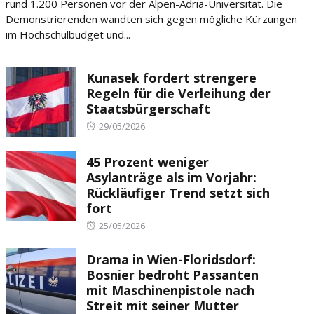
rund 1.200 Personen vor der Alpen-Adria-Universität. Die
Demonstrierenden wandten sich gegen mögliche Kürzungen
im Hochschulbudget und...
Kunasek fordert strengere
Regeln für die Verleihung der
Staatsbürgerschaft
Posted
29/05/2026
on
45 Prozent weniger
Asylanträge als im Vorjahr:
Rückläufiger Trend setzt sich
fort
Posted
25/05/2026
on
Drama in Wien-Floridsdorf:
Bosnier bedroht Passanten
mit Maschinenpistole nach
Streit mit seiner Mutter