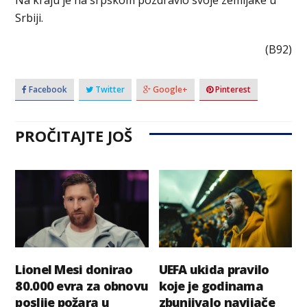
Srbiji.
(B92)
Facebook
Twitter
Google+
Pinterest
PROČITAJTE JOŠ
Lionel Mesi donirao
UEFA ukida pravilo
80.000 evra za obnovu
koje je godinama
poslije požara u
zbunjivalo navijače