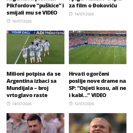
Pikfordove “puškice” i
za film o Đokoviću
smijali mu se VIDEO
Posted
14/07/2026
Posted
on
16/07/2026
on
Milioni potpisa da se
Hrvati ogorčeni
Argentina izbaci sa
poslije nove drame na
Mundijala – broj
SP: “Osjeti kosu, ali ne
vrtoglavo raste
i kabl…” VIDEO
Posted
Posted
14/07/2026
12/07/2026
on
on