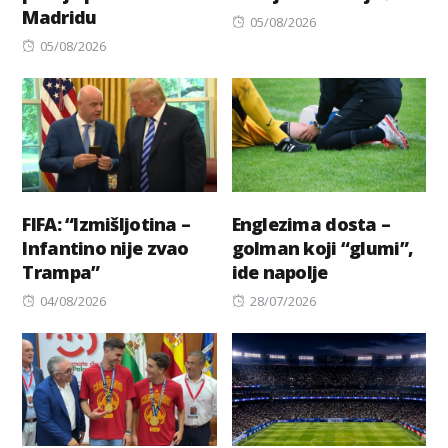
Madridu
Posted
05/08/2026
Posted
on
05/08/2026
on
FIFA: “Izmišljotina –
Englezima dosta –
Infantino nije zvao
golman koji “glumi”,
Trampa”
ide napolje
Posted
Posted
04/08/2026
28/07/2026
on
on