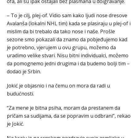
ofa, ali su ipak ostajali bez plasmana u doigravanje.
– To je cilj, plej-of. Vidio sam kako ljudi nose dresove
Avalanša (lokalni NHL tim) kada se plasiraju u plej-of i
mislim da bi trebalo da tako nose i naše. Prošle
sezone smo pokazali da znamo da pobjeđujemo kad
je potrebno, vjerujem u ovu grupu, možemo da
uradimo velike stvari. Nisu bitni individualci, možemo
da pomognemo jedni drugima i da budemo bolji tim –
dodao je Srbin.
Jokić je objasnio i na čemu on mora da radi u
budućnosti.
“Za mene je bitna psiha, moram da prestanem da
pričam sa sudijama, da se popravim u odbrani”, rekao
je Jokić.
Na kraju je na srpskom pozdravio svoje zemljake u