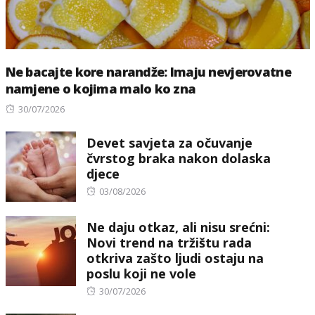
Ne bacajte kore narandže: Imaju nevjerovatne
namjene o kojima malo ko zna
Posted
30/07/2026
on
Devet savjeta za očuvanje
čvrstog braka nakon dolaska
djece
Posted
03/08/2026
on
Ne daju otkaz, ali nisu srećni:
Novi trend na tržištu rada
otkriva zašto ljudi ostaju na
poslu koji ne vole
Posted
30/07/2026
on