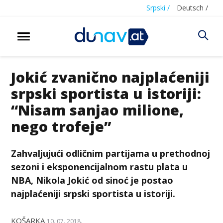
Srpski /
Deutsch /
Jokić zvanično najplaćeniji
srpski sportista u istoriji:
“Nisam sanjao milione,
nego trofeje”
Zahvaljujući odličnim partijama u prethodnoj
sezoni i eksponencijalnom rastu plata u
NBA, Nikola Jokić od sinoć je postao
najplaćeniji srpski sportista u istoriji.
KOŠARKA
10. 07. 2018.