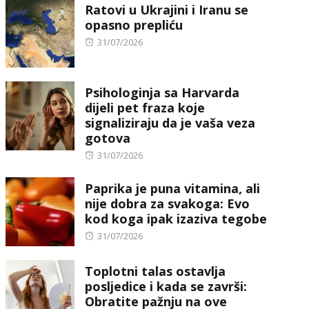
Ratovi u Ukrajini i Iranu se
opasno prepliću
Posted
31/07/2026
on
Psihologinja sa Harvarda
dijeli pet fraza koje
signaliziraju da je vaša veza
gotova
Posted
31/07/2026
on
Paprika je puna vitamina, ali
nije dobra za svakoga: Evo
kod koga ipak izaziva tegobe
Posted
31/07/2026
on
Toplotni talas ostavlja
posljedice i kada se završi:
Obratite pažnju na ove