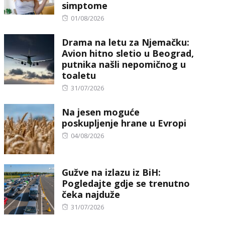
simptome
Posted
01/08/2026
on
Drama na letu za Njemačku:
Avion hitno sletio u Beograd,
putnika našli nepomičnog u
toaletu
Posted
31/07/2026
on
Na jesen moguće
poskupljenje hrane u Evropi
Posted
04/08/2026
on
Gužve na izlazu iz BiH:
Pogledajte gdje se trenutno
čeka najduže
Posted
31/07/2026
on