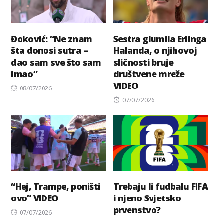
Đoković: “Ne znam
Sestra glumila Erlinga
šta donosi sutra –
Halanda, o njihovoj
dao sam sve što sam
sličnosti bruje
imao”
društvene mreže
VIDEO
Posted
08/07/2026
on
Posted
07/07/2026
on
“Hej, Trampe, poništi
Trebaju li fudbalu FIFA
ovo” VIDEO
i njeno Svjetsko
prvenstvo?
Posted
07/07/2026