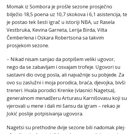
Momak iz Sombora je prošle sezone prosječno
bilježio 18,5 poena uz 10,7 skokova i 6,1 asistencija, te
je postao tek šesti igrač u istoriji NBA, uz Rasela
Vestbruka, Kevina Garneta, Lerija Birda, Vilta
Čemberlena i Oskara Robertsona sa takvim
prosjekom sezone.
– Nikad nisam sanjao da potpišem veliki ugovor,
nego da se zabavljam i osvajam trofeje. Ugovori su
sastavni dio ovog posla, ali najvažnije su pobjede. Za
ovo su zaslužni i moja porodica, braća, djevojka, bivši
treneri. Hvala porodici Krenke (vlasnici Nagetsa),
generalnom menadžeru Arturasu Karnišovasu koji su
vjerovali u mene i dali mi šansu da igram – rekao je
Jokić poslije potpisivanja ugovora.
Nagetsi su prethodne dvije sezone bili nadomak plej-