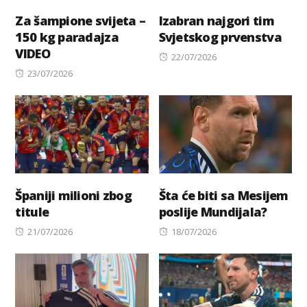
Za šampione svijeta –
Izabran najgori tim
150 kg paradajza
Svjetskog prvenstva
VIDEO
Posted
22/07/2026
Posted
on
23/07/2026
on
Španiji milioni zbog
Šta će biti sa Mesijem
titule
poslije Mundijala?
Posted
Posted
21/07/2026
18/07/2026
on
on