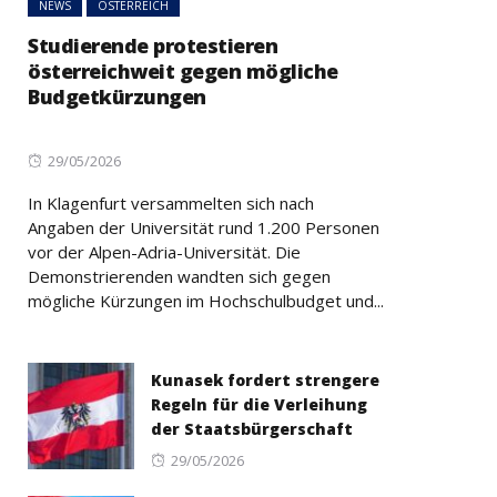
NEWS
ÖSTERREICH
Studierende protestieren
österreichweit gegen mögliche
Budgetkürzungen
Posted
29/05/2026
on
In Klagenfurt versammelten sich nach
Angaben der Universität rund 1.200 Personen
vor der Alpen-Adria-Universität. Die
Demonstrierenden wandten sich gegen
mögliche Kürzungen im Hochschulbudget und...
Kunasek fordert strengere
Regeln für die Verleihung
der Staatsbürgerschaft
Posted
29/05/2026
on