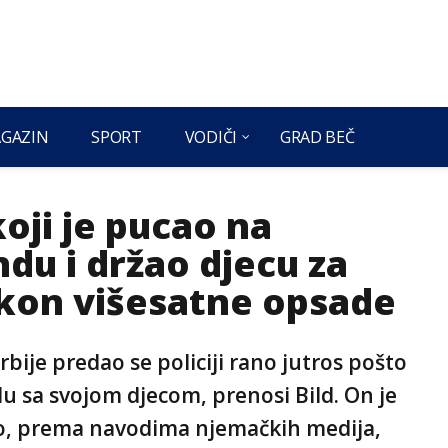
GAZIN
SPORT
VODIČI
GRAD BEČ
koji je pucao na
du i držao djecu za
kon višesatne opsade
bije predao se policiji rano jutros pošto
u sa svojom djecom, prenosi Bild. On je
o, prema navodima njemačkih medija,