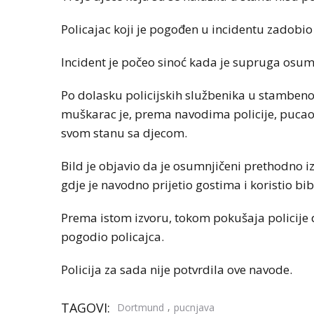
Policajac koji je pogođen u incidentu zadobio 
Incident je počeo sinoć kada je supruga osumn
Po dolasku policijskih službenika u stambe
muškarac je, prema navodima policije, pucao 
svom stanu sa djecom.
Bild je objavio da je osumnjičeni prethodno
gdje je navodno prijetio gostima i koristio b
Prema istom izvoru, tokom pokušaja policije da
pogodio policajca.
Policija za sada nije potvrdila ove navode.
TAGOVI:
,
Dortmund
pucnjava