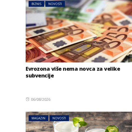
BIZNIS
NOVOSTI
Evrozona više nema novca za velike
subvencije
Posted
06/08/2026
on
MAGAZIN
NOVOSTI