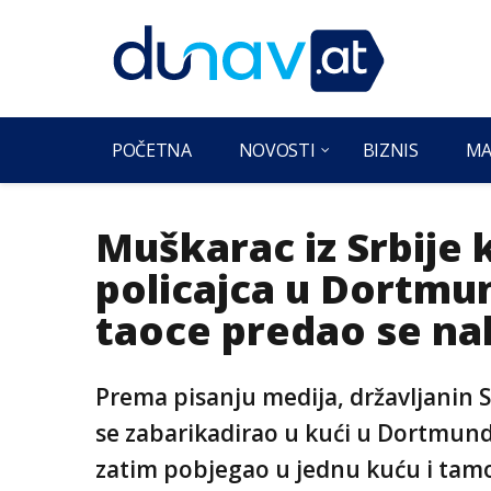
POČETNA
NOVOSTI
BIZNIS
MA
Muškarac iz Srbije 
policajca u Dortmun
taoce predao se na
Prema pisanju medija, državljanin Sr
se zabarikadirao u kući u Dortmund
zatim pobjegao u jednu kuću i tam