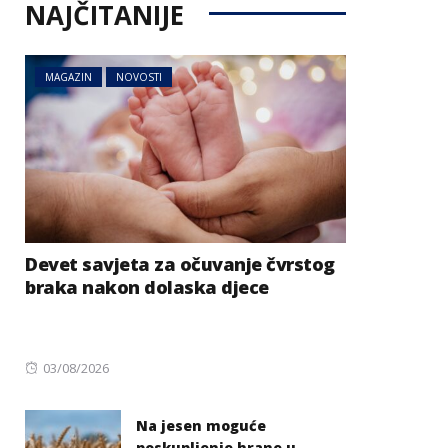
NAJČITANIJE
MAGAZIN
NOVOSTI
Devet savjeta za očuvanje čvrstog
braka nakon dolaska djece
Posted
03/08/2026
on
Na jesen moguće
poskupljenje hrane u