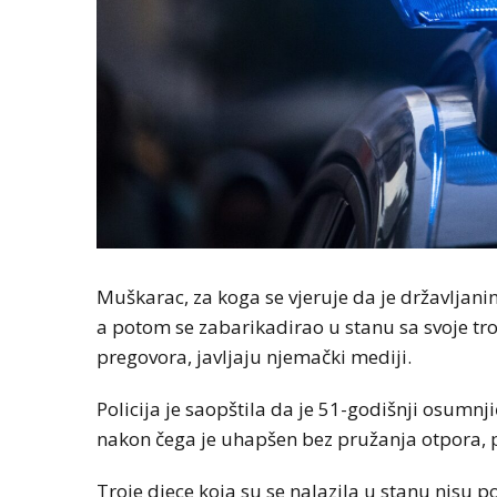
Muškarac, za koga se vjeruje da je državljani
a potom se zabarikadirao u stanu sa svoje troj
pregovora, javljaju njemački mediji.
Policija je saopštila da je 51-godišnji osumnj
nakon čega je uhapšen bez pružanja otpora, p
Troje djece koja su se nalazila u stanu nisu p