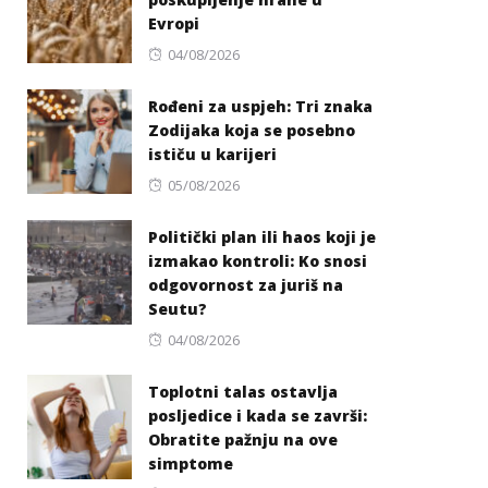
Evropi
Posted
04/08/2026
on
Rođeni za uspjeh: Tri znaka
Zodijaka koja se posebno
ističu u karijeri
Posted
05/08/2026
on
Politički plan ili haos koji je
izmakao kontroli: Ko snosi
odgovornost za juriš na
Seutu?
Posted
04/08/2026
on
Toplotni talas ostavlja
posljedice i kada se završi:
Obratite pažnju na ove
simptome