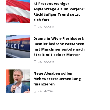
45 Prozent weniger
Asylanträge als im Vorjahr:
Rückläufiger Trend setzt
sich fort
Posted
25/05/2026
on
Drama in Wien-Floridsdorf:
Bosnier bedroht Passanten
mit Maschinenpistole nach
Streit mit seiner Mutter
Posted
25/05/2026
on
Neue Abgaben sollen
Mehrwertsteuersenkung
finanzieren
Posted
22/04/2026
on