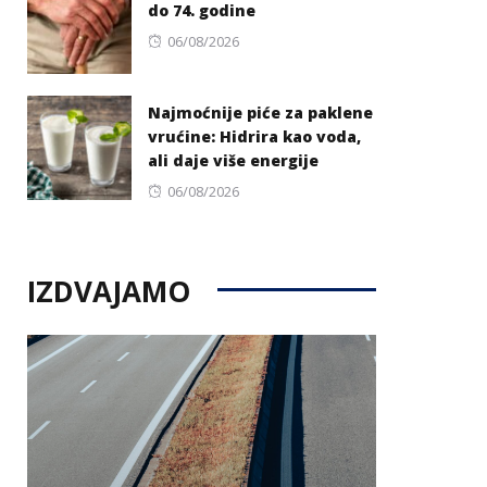
do 74. godine
Posted
06/08/2026
on
Najmoćnije piće za paklene
vrućine: Hidrira kao voda,
ali daje više energije
Posted
06/08/2026
on
IZDVAJAMO