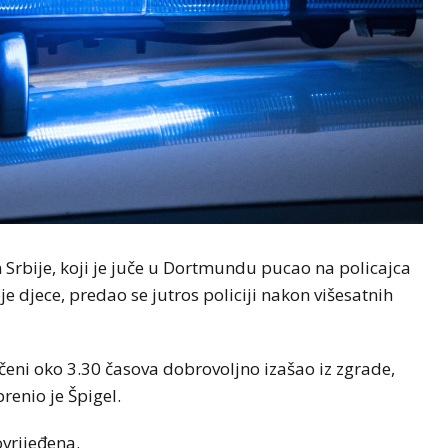
n Srbije, koji je juče u Dortmundu pucao na policajca
e djece, predao se jutros policiji nakon višesatnih
ičeni oko 3.30 časova dobrovoljno izašao iz zgrade,
renio je Špigel.
ovrijeđena.