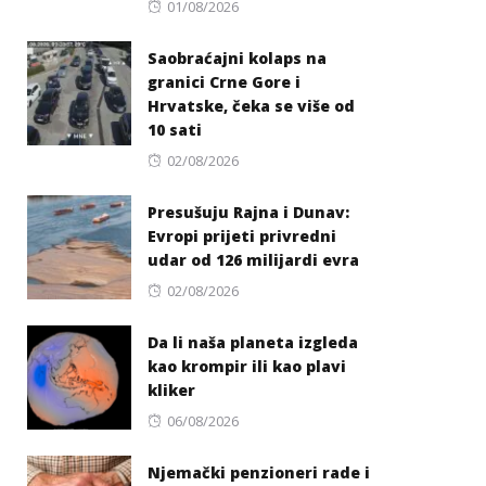
Posted
01/08/2026
on
Saobraćajni kolaps na
granici Crne Gore i
Hrvatske, čeka se više od
10 sati
Posted
02/08/2026
on
Presušuju Rajna i Dunav:
Evropi prijeti privredni
udar od 126 milijardi evra
Posted
02/08/2026
on
Da li naša planeta izgleda
kao krompir ili kao plavi
kliker
Posted
06/08/2026
on
Njemački penzioneri rade i