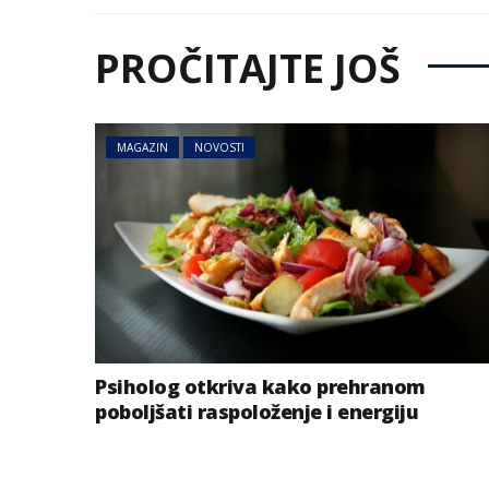
PROČITAJTE JOŠ
MAGAZIN
NOVOSTI
Psiholog otkriva kako prehranom
poboljšati raspoloženje i energiju