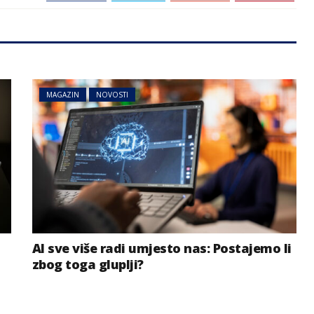
MAGAZIN
NOVOSTI
AI sve više radi umjesto nas: Postajemo li
zbog toga gluplji?