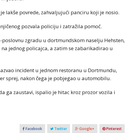
je lakše povrede, zahvaljujući panciru koji je nosio.
jičenog pozvala policiju i zatražila pomoć.
no-poslovnu zgradu u dortmundskom naselju Hehsten,
na jednog policajca, a zatim se zabarikadirao u
 izazvao incident u jednom restoranu u Dortmundu,
iber sprej, nakon čega je pobjegao u automobilu.
 ga zaustavi, ispalio je hitac kroz prozor vozila i
Facebook
Twitter
Google+
Pinterest