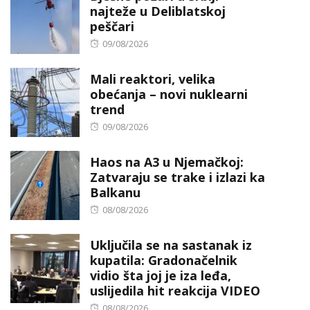
najteže u Deliblatskoj
peščari
Posted
09/08/2026
on
Mali reaktori, velika
obećanja – novi nuklearni
trend
Posted
09/08/2026
on
Haos na A3 u Njemačkoj:
Zatvaraju se trake i izlazi ka
Balkanu
Posted
08/08/2026
on
Uključila se na sastanak iz
kupatila: Gradonačelnik
vidio šta joj je iza leđa,
uslijedila hit reakcija VIDEO
Posted
08/08/2026