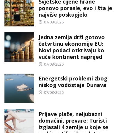
Svjetske cijene hrane
ponovo porasle, evo i šta je
najviše poskupjelo
Posted
07/08/2026
on
Jedna zemlja drži gotovo
četvrtinu ekonomije EU:
Novi podaci otkrivaju ko
vuče kontinent naprijed
Posted
07/08/2026
on
Energetski problemi zbog
niskog vodostaja Dunava
Posted
07/08/2026
on
Prljave plaže, neljubazni
domaćini, prevare: Turisti
izglasali 4 zemlje u koje se