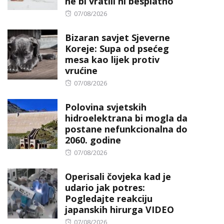
ne bi vratili ni besplatno
Posted
07/08/2026
on
Bizaran savjet Sjeverne
Koreje: Supa od psećeg
mesa kao lijek protiv
vrućine
Posted
07/08/2026
on
Polovina svjetskih
hidroelektrana bi mogla da
postane nefunkcionalna do
2060. godine
Posted
07/08/2026
on
Operisali čovjeka kad je
udario jak potres:
Pogledajte reakciju
japanskih hirurga VIDEO
Posted
07/08/2026