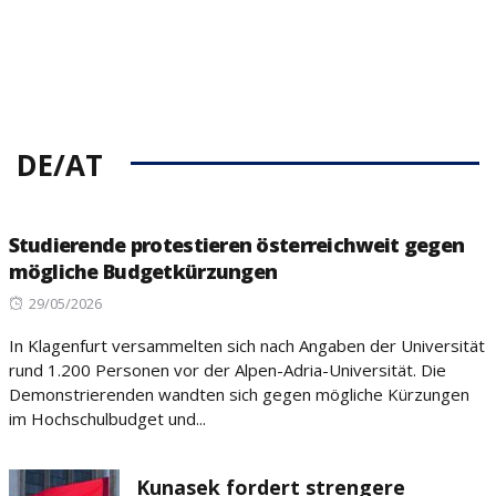
DE/AT
Studierende protestieren österreichweit gegen
mögliche Budgetkürzungen
Posted
29/05/2026
on
In Klagenfurt versammelten sich nach Angaben der Universität
rund 1.200 Personen vor der Alpen-Adria-Universität. Die
Demonstrierenden wandten sich gegen mögliche Kürzungen
im Hochschulbudget und...
Kunasek fordert strengere