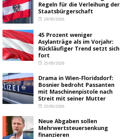
Regeln für die Verleihung der
Staatsbürgerschaft
Posted
29/05/2026
on
45 Prozent weniger
Asylanträge als im Vorjahr:
Rückläufiger Trend setzt sich
fort
Posted
25/05/2026
on
Drama in Wien-Floridsdorf:
Bosnier bedroht Passanten
mit Maschinenpistole nach
Streit mit seiner Mutter
Posted
25/05/2026
on
Neue Abgaben sollen
Mehrwertsteuersenkung
finanzieren