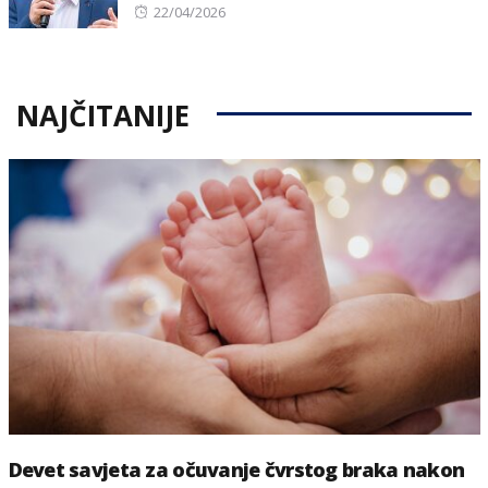
Posted
22/04/2026
on
NAJČITANIJE
Devet savjeta za očuvanje čvrstog braka nakon