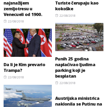
najsnažijem
Turiste čerupaju kao
zemljotresu u
kokoške
Venecueli od 1900.
Posted
22/08/2018
Posted
on
22/08/2018
on
Punih 25 godina
Da li je Kim prevario
naplaćivao ljudima
Trampa?
parking koji je
besplatan
Posted
22/08/2018
on
Posted
22/08/2018
on
Austrijska ministrica
naklonila se Putinu na