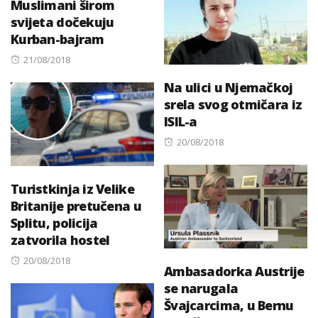
Muslimani širom
svijeta dočekuju
Kurban-bajram
Posted
21/08/2018
on
Na ulici u Njemačkoj
srela svog otmičara iz
ISIL-a
Posted
20/08/2018
on
Turistkinja iz Velike
Britanije pretučena u
Splitu, policija
zatvorila hostel
Posted
20/08/2018
Ambasadorka Austrije
on
se narugala
Švajcarcima, u Bernu