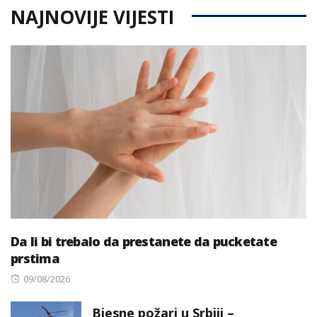
NAJNOVIJE VIJESTI
Da li bi trebalo da prestanete da pucketate
prstima
Posted
09/08/2026
on
Bjesne požari u Srbiji –