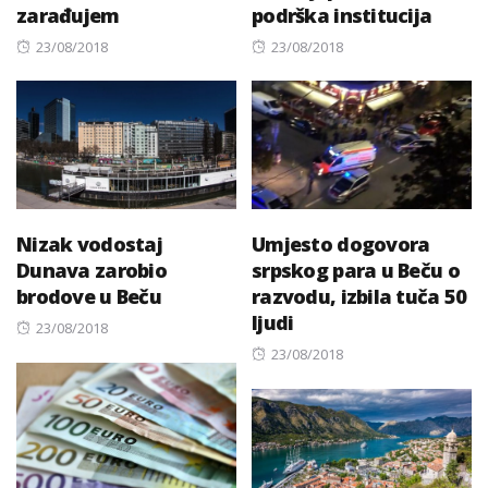
zarađujem
podrška institucija
Posted
Posted
23/08/2018
23/08/2018
on
on
Nizak vodostaj
Umjesto dogovora
Dunava zarobio
srpskog para u Beču o
brodove u Beču
razvodu, izbila tuča 50
ljudi
Posted
23/08/2018
on
Posted
23/08/2018
on