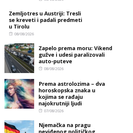
on
Zemljotres u Austriji: Tresli
se kreveti i padali predmeti
u Tirolu
Posted
08/08/2026
on
Zapelo prema moru: Vikend
gužve i udesi paralizovali
auto-puteve
Posted
08/08/2026
on
Prema astrolozima – dva
horoskopska znaka u
kojima se rađaju
najokrutniji ljudi
Posted
07/08/2026
on
Njemačka na pragu
neviđenog političkog