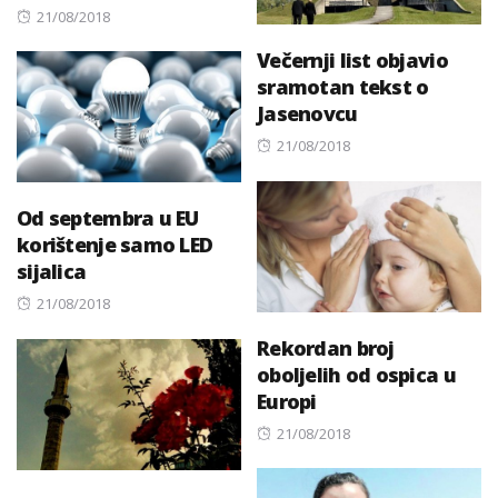
Posted
21/08/2018
on
Večernji list objavio
sramotan tekst o
Jasenovcu
Posted
21/08/2018
on
Od septembra u EU
korištenje samo LED
sijalica
Posted
21/08/2018
on
Rekordan broj
oboljelih od ospica u
Europi
Posted
21/08/2018
on