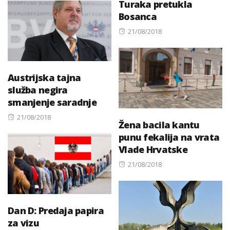
Turaka pretukla
Bosanca
Posted
21/08/2018
on
Austrijska tajna
služba negira
smanjenje saradnje
Posted
21/08/2018
Žena bacila kantu
on
punu fekalija na vrata
Vlade Hrvatske
Posted
21/08/2018
on
Dan D: Predaja papira
za vizu