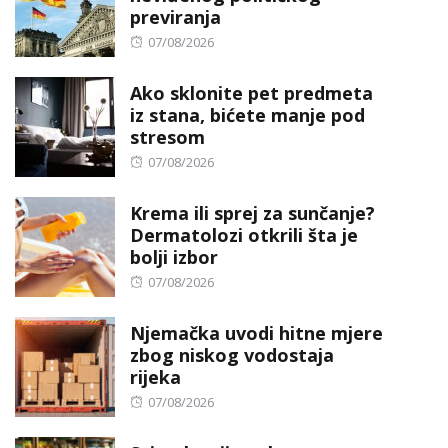
previranja
Posted
07/08/2026
on
Ako sklonite pet predmeta
iz stana, bićete manje pod
stresom
Posted
07/08/2026
on
Krema ili sprej za sunčanje?
Dermatolozi otkrili šta je
bolji izbor
Posted
07/08/2026
on
Njemačka uvodi hitne mjere
zbog niskog vodostaja
rijeka
Posted
07/08/2026
on