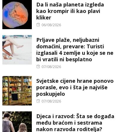
Da li naša planeta izgleda
kao krompir ili kao plavi
kliker
Posted
06/08/2026
on
Prljave plaže, neljubazni
domaćini, prevare: Turisti
izglasali 4 zemlje u koje se ne
bi vratili ni besplatno
Posted
07/08/2026
on
Svjetske cijene hrane ponovo
porasle, evo i šta je najviše
poskupjelo
Posted
07/08/2026
on
Djeca i razvod: Šta se događa
među braćom i sestrama
nakon razvoda roditelja?