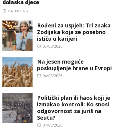
dolaska djece
Posted
03/08/2026
on
Rođeni za uspjeh: Tri znaka
Zodijaka koja se posebno
ističu u karijeri
Posted
05/08/2026
on
Na jesen moguće
poskupljenje hrane u Evropi
Posted
04/08/2026
on
Politički plan ili haos koji je
izmakao kontroli: Ko snosi
odgovornost za juriš na
Seutu?
Posted
04/08/2026
on