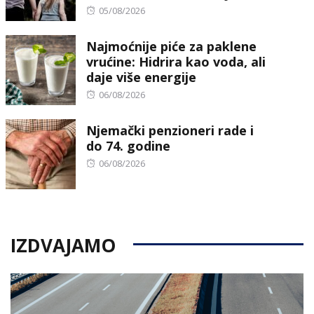
Posted
05/08/2026
on
Najmoćnije piće za paklene
vrućine: Hidrira kao voda, ali
daje više energije
Posted
06/08/2026
on
Njemački penzioneri rade i
do 74. godine
Posted
06/08/2026
on
IZDVAJAMO