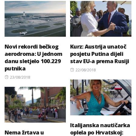
Novi rekordi bečkog
Kurz: Austrija unatoč
aerodroma: U jednom
posjetu Putina dijeli
danu sletjelo 100.229
stav EU-a prema Rusiji
putnika
Posted
22/08/2018
Posted
on
23/08/2018
on
Italijanska nautičarka
Nema žrtava u
oplela po Hrvatskoj: