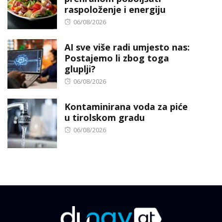
raspoloženje i energiju
Posted
06/08/2026
on
AI sve više radi umjesto nas:
Postajemo li zbog toga
gluplji?
Posted
06/08/2026
on
Kontaminirana voda za piće
u tirolskom gradu
Posted
06/08/2026
on