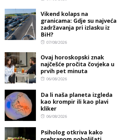
on
Vikend kolaps na
granicama: Gdje su najveća
zadržavanja pri izlasku iz
BiH?
Posted
07/08/2026
on
Ovaj horoskopski znak
najčešće pročita čovjeka u
prvih pet minuta
Posted
06/08/2026
on
Da li naša planeta izgleda
kao krompir ili kao plavi
kliker
Posted
06/08/2026
on
Psiholog otkriva kako
prehranom poboljšati