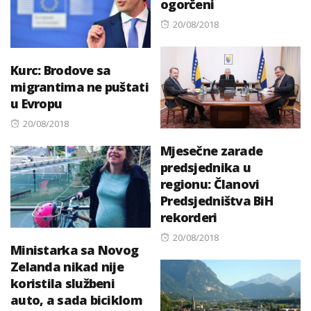
ogorčeni
Posted
20/08/2018
on
Kurc: Brodove sa
migrantima ne puštati
u Evropu
Posted
20/08/2018
on
Mjesečne zarade
predsjednika u
regionu: Članovi
Predsjedništva BiH
rekorderi
Posted
20/08/2018
Ministarka sa Novog
on
Zelanda nikad nije
koristila službeni
auto, a sada biciklom