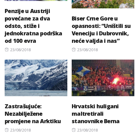
Penzije u Austriji
povećane za dva
Biser Crne Gore u
odsto, stiže i
opasnosti: “Uništili su
jednokratna podrška
Veneciju i Dubrovnik,
od 100 evra
neće valjda i nas”
Posted
Posted
23/08/2018
23/08/2018
on
on
Zastrašujuće:
Hrvatski huligani
Nezabilježene
maltretirali
promjene na Arktiku
stanovnike Berna
Posted
Posted
23/08/2018
23/08/2018
on
on