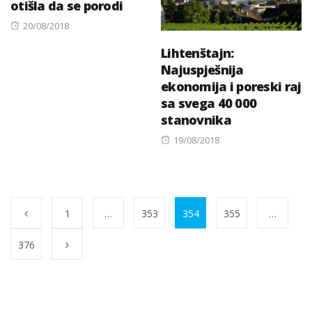
otišla da se porodi
Posted
20/08/2018
on
Lihtenštajn:
Najuspješnija
ekonomija i poreski raj
sa svega 40 000
stanovnika
Posted
19/08/2018
on
1
…
353
354
355
…
376