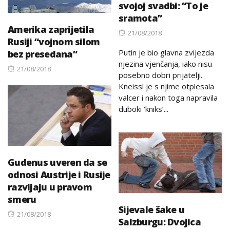
svojoj svadbi: “To je
sramota”
Amerika zaprijetila
Posted
21/08/2018
Rusiji “vojnom silom
on
Putin je bio glavna zvijezda
bez presedana“
njezina vjenčanja, iako nisu
Posted
21/08/2018
posebno dobri prijatelji.
on
Kneissl je s njime otplesala
valcer i nakon toga napravila
duboki ‘kniks’...
Gudenus uveren da se
odnosi Austrije i Rusije
razvijaju u pravom
smeru
Sijevale šake u
Posted
21/08/2018
Salzburgu: Dvojica
on