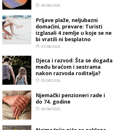
Posted
06/08/2026
on
Prljave plaže, neljubazni
domaćini, prevare: Turisti
izglasali 4 zemlje u koje se ne
bi vratili ni besplatno
Posted
07/08/2026
on
Djeca i razvod: Šta se događa
među braćom i sestrama
nakon razvoda roditelja?
Posted
05/08/2026
on
Njemački penzioneri rade i
do 74. godine
Posted
06/08/2026
on