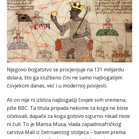
Njegovo bogatstvo se procjenjuje na 131 milijardu
dolara, što ga službeno čini ne samo najbogatijim
čovjekom danas, već i u modernoj povijesti.
Ali on nije ni izbliza najbogatiji čovjek svih vremena,
piše BBC. Ta titula pripada nekome za koga ne biste
očekivali, dapače za koga gotovo sigurno nikad niste
ni čuli. To je Mansa Musa, vlada zapadnoafričkog
carstva Mali iz četrnaestog stoljeća – barem prema