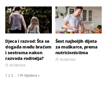
on
Djeca i razvod: Šta se
Šest najboljih dijeta
događa među braćom
za muškarce, prema
i sestrama nakon
nutricionistima
razvoda roditelja?
Posted
05/08/2026
Posted
on
05/08/2026
on
1
2
3
…
179
Sljedeća »