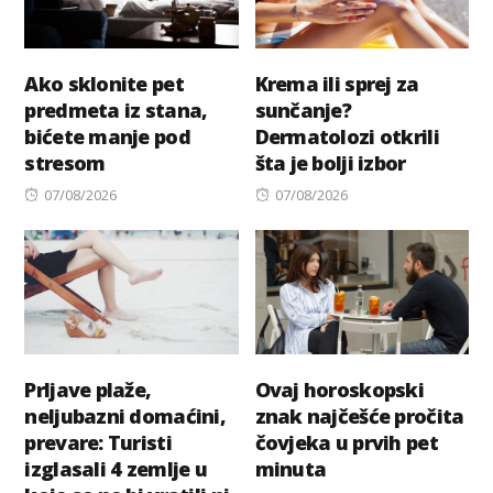
Ako sklonite pet
Krema ili sprej za
predmeta iz stana,
sunčanje?
bićete manje pod
Dermatolozi otkrili
stresom
šta je bolji izbor
Posted
Posted
07/08/2026
07/08/2026
on
on
Prljave plaže,
Ovaj horoskopski
neljubazni domaćini,
znak najčešće pročita
prevare: Turisti
čovjeka u prvih pet
izglasali 4 zemlje u
minuta