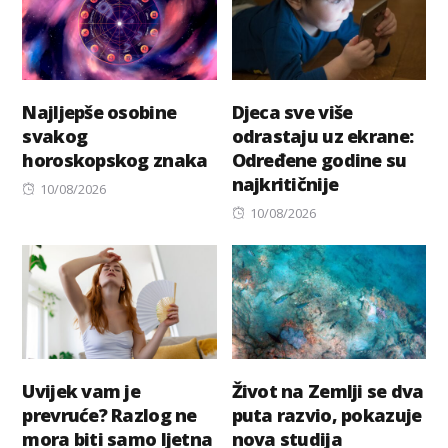
Najljepše osobine
Djeca sve više
svakog
odrastaju uz ekrane:
horoskopskog znaka
Određene godine su
najkritičnije
Posted
10/08/2026
on
Posted
10/08/2026
on
Uvijek vam je
Život na Zemlji se dva
prevruće? Razlog ne
puta razvio, pokazuje
mora biti samo ljetna
nova studija