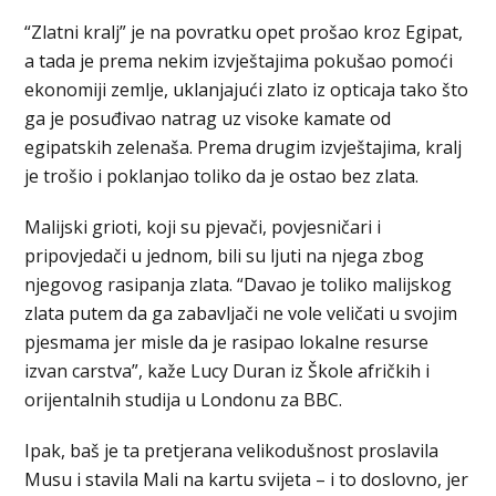
“Zlatni kralj” je na povratku opet prošao kroz Egipat,
a tada je prema nekim izvještajima pokušao pomoći
ekonomiji zemlje, uklanjajući zlato iz opticaja tako što
ga je posuđivao natrag uz visoke kamate od
egipatskih zelenaša. Prema drugim izvještajima, kralj
je trošio i poklanjao toliko da je ostao bez zlata.
Malijski grioti, koji su pjevači, povjesničari i
pripovjedači u jednom, bili su ljuti na njega zbog
njegovog rasipanja zlata. “Davao je toliko malijskog
zlata putem da ga zabavljači ne vole veličati u svojim
pjesmama jer misle da je rasipao lokalne resurse
izvan carstva”, kaže Lucy Duran iz Škole afričkih i
orijentalnih studija u Londonu za BBC.
Ipak, baš je ta pretjerana velikodušnost proslavila
Musu i stavila Mali na kartu svijeta – i to doslovno, jer