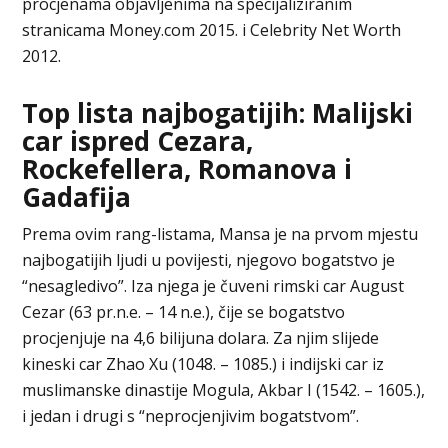
procjenama objavljenima na specijaliziranim
stranicama Money.com 2015. i Celebrity Net Worth
2012.
Top lista najbogatijih: Malijski
car ispred Cezara,
Rockefellera, Romanova i
Gadafija
Prema ovim rang-listama, Mansa je na prvom mjestu
najbogatijih ljudi u povijesti, njegovo bogatstvo je
“nesagledivo”. Iza njega je čuveni rimski car August
Cezar (63 pr.n.e. – 14 n.e.), čije se bogatstvo
procjenjuje na 4,6 bilijuna dolara. Za njim slijede
kineski car Zhao Xu (1048. – 1085.) i indijski car iz
muslimanske dinastije Mogula, Akbar I (1542. – 1605.),
i jedan i drugi s “neprocjenjivim bogatstvom”.