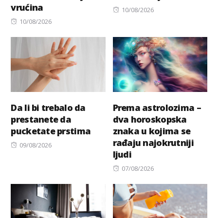
vrućina
Posted
10/08/2026
Posted
on
10/08/2026
on
Da li bi trebalo da
Prema astrolozima –
prestanete da
dva horoskopska
pucketate prstima
znaka u kojima se
rađaju najokrutniji
Posted
09/08/2026
ljudi
on
Posted
07/08/2026
on