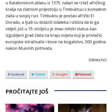
u Katalonskom atlasu iz 1375. nalazi se crtež afričkog
kralja na zlatnom prijestolju u Timbuktuu s komadom
zlata u svojoj ruci. Timbuktu je postao afrički El
Dorado, a ljudi su dolazili izdaleka i izbliza da bi ga
vidjeli. Još u 19. stoljeću je imao mitski status kao
izgubljeni grad zlata na kraju svijeta koji je privlačio
europske istraživače i lovce na bogatstvo, 500 godina
nakon Musinih pothvata.
(Idnex.hr)
Facebook
Twitter
Google+
Pinterest
PROČITAJTE JOŠ