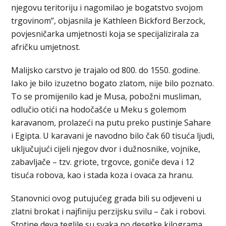
njegovu teritoriju i nagomilao je bogatstvo svojom
trgovinom”, objasnila je Kathleen Bickford Berzock,
povjesničarka umjetnosti koja se specijalizirala za
afričku umjetnost.
Malijsko carstvo je trajalo od 800. do 1550. godine.
Iako je bilo izuzetno bogato zlatom, nije bilo poznato.
To se promijenilo kad je Musa, pobožni musliman,
odlučio otići na hodočašće u Meku s golemom
karavanom, prolazeći na putu preko pustinje Sahare
i Egipta. U karavani je navodno bilo čak 60 tisuća ljudi,
uključujući cijeli njegov dvor i dužnosnike, vojnike,
zabavljače – tzv. griote, trgovce, goniče deva i 12
tisuća robova, kao i stada koza i ovaca za hranu.
Stanovnici ovog putujućeg grada bili su odjeveni u
zlatni brokat i najfiniju perzijsku svilu – čak i robovi.
Stotine deva teglile su svaka po desetke kilograma