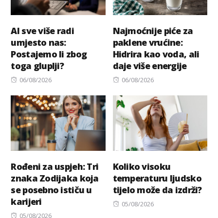
AI sve više radi
Najmoćnije piće za
umjesto nas:
paklene vrućine:
Postajemo li zbog
Hidrira kao voda, ali
toga gluplji?
daje više energije
Posted
Posted
06/08/2026
06/08/2026
on
on
Rođeni za uspjeh: Tri
Koliko visoku
znaka Zodijaka koja
temperaturu ljudsko
se posebno ističu u
tijelo može da izdrži?
karijeri
Posted
05/08/2026
Posted
on
05/08/2026