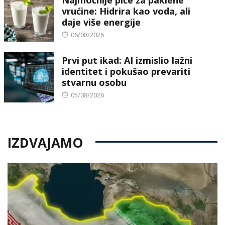
Najmoćnije piće za paklene
vrućine: Hidrira kao voda, ali
daje više energije
Posted
06/08/2026
on
Prvi put ikad: AI izmislio lažni
identitet i pokušao prevariti
stvarnu osobu
Posted
05/08/2026
on
IZDVAJAMO