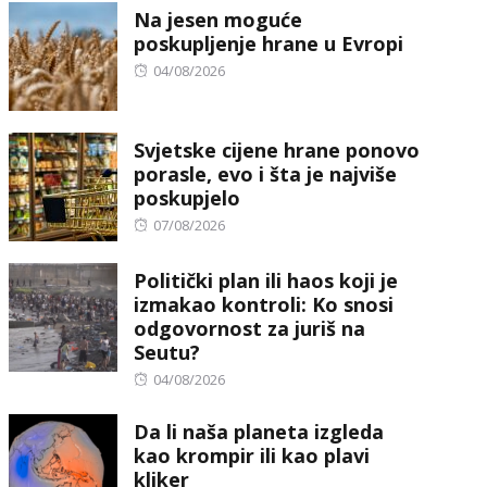
Na jesen moguće
poskupljenje hrane u Evropi
Posted
04/08/2026
on
Svjetske cijene hrane ponovo
porasle, evo i šta je najviše
poskupjelo
Posted
07/08/2026
on
Politički plan ili haos koji je
izmakao kontroli: Ko snosi
odgovornost za juriš na
Seutu?
Posted
04/08/2026
on
Da li naša planeta izgleda
kao krompir ili kao plavi
kliker