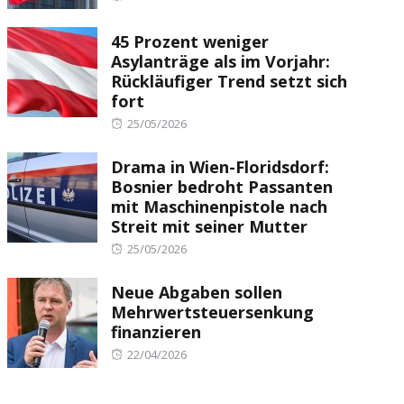
on
45 Prozent weniger
Asylanträge als im Vorjahr:
Rückläufiger Trend setzt sich
fort
Posted
25/05/2026
on
Drama in Wien-Floridsdorf:
Bosnier bedroht Passanten
mit Maschinenpistole nach
Streit mit seiner Mutter
Posted
25/05/2026
on
Neue Abgaben sollen
Mehrwertsteuersenkung
finanzieren
Posted
22/04/2026
on