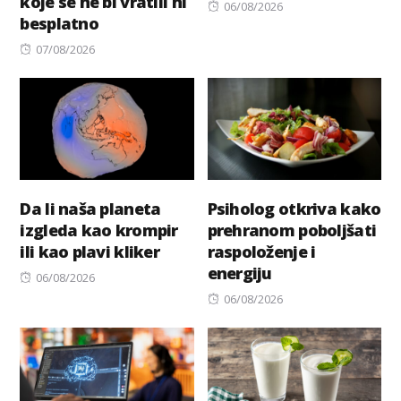
koje se ne bi vratili ni
Posted
06/08/2026
besplatno
on
Posted
07/08/2026
on
Da li naša planeta
Psiholog otkriva kako
izgleda kao krompir
prehranom poboljšati
ili kao plavi kliker
raspoloženje i
energiju
Posted
06/08/2026
on
Posted
06/08/2026
on