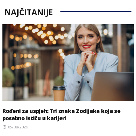
NAJČITANIJE
Rođeni za uspjeh: Tri znaka Zodijaka koja se
posebno ističu u karijeri
Posted
05/08/2026
on