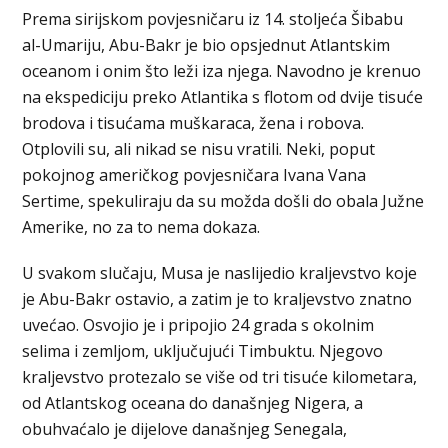
Prema sirijskom povjesničaru iz 14. stoljeća Šibabu
al-Umariju, Abu-Bakr je bio opsjednut Atlantskim
oceanom i onim što leži iza njega. Navodno je krenuo
na ekspediciju preko Atlantika s flotom od dvije tisuće
brodova i tisućama muškaraca, žena i robova.
Otplovili su, ali nikad se nisu vratili. Neki, poput
pokojnog američkog povjesničara Ivana Vana
Sertime, spekuliraju da su možda došli do obala Južne
Amerike, no za to nema dokaza.
U svakom slučaju, Musa je naslijedio kraljevstvo koje
je Abu-Bakr ostavio, a zatim je to kraljevstvo znatno
uvećao. Osvojio je i pripojio 24 grada s okolnim
selima i zemljom, uključujući Timbuktu. Njegovo
kraljevstvo protezalo se više od tri tisuće kilometara,
od Atlantskog oceana do današnjeg Nigera, a
obuhvaćalo je dijelove današnjeg Senegala,