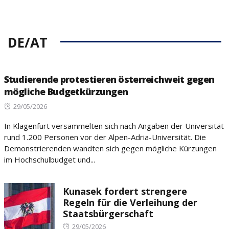
DE/AT
Studierende protestieren österreichweit gegen
mögliche Budgetkürzungen
Posted
29/05/2026
on
In Klagenfurt versammelten sich nach Angaben der Universität
rund 1.200 Personen vor der Alpen-Adria-Universität. Die
Demonstrierenden wandten sich gegen mögliche Kürzungen
im Hochschulbudget und...
Kunasek fordert strengere
Regeln für die Verleihung der
Staatsbürgerschaft
Posted
29/05/2026