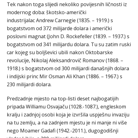
Tek nakon toga slijedi nekoliko povijesnih ličnosti iz
modernog doba: škotsko-američki
industrijalac Andrew Carnegie (1835. – 1919.) s
bogatstvom od 372 milijarde dolara i američki
poslovni magnat (John D. Rockefeller (1839. – 1937.) s
bogatstvom od 341 milijardu dolara. Tu su zatim ruski
car kojeg su boljševici ubili nakon Oktobarske
revolucije, Nikolaj Aleksandrovič Romanov (1868. –
1918.) s bogatstvom od 300 milijardi današnjih dolara
i indijski princ Mir Osman Ali Khan (1886. – 1967.) s
230 milijardi dolara.
Predzadnje mjesto na top-listi deset najbogatijih
pripada Williamu Osvajaču (1028.-1087.), engleskom
kralju i zadnjoj osobi koja je izvršila uspješnu invaziju
na tu zemlju, a na zadnjem mjestu je ni manje ni više
nego Moamer Gadafi (1942.-2011.), dugogodišnji