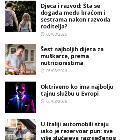
Djeca i razvod: Šta se
događa među braćom i
sestrama nakon razvoda
roditelja?
Posted
05/08/2026
on
Šest najboljih dijeta za
muškarce, prema
nutricionistima
Posted
05/08/2026
on
Oktriveno ko ima najbolju
tajnu službu u Evropi
Posted
05/08/2026
on
U Italiji automobili staju
iako je rezervoar pun: sve
više slučajeva razrijeđenog