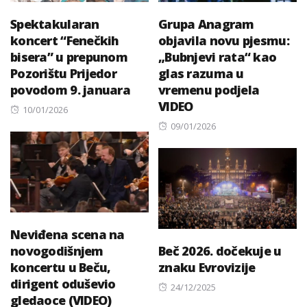
Spektakularan
Grupa Anagram
koncert “Fenečkih
objavila novu pjesmu:
bisera” u prepunom
„Bubnjevi rata“ kao
Pozorištu Prijedor
glas razuma u
povodom 9. januara
vremenu podjela
VIDEO
Posted
10/01/2026
on
Posted
09/01/2026
on
Neviđena scena na
novogodišnjem
Beč 2026. dočekuje u
koncertu u Beču,
znaku Evrovizije
dirigent oduševio
Posted
24/12/2025
gledaoce (VIDEO)
on