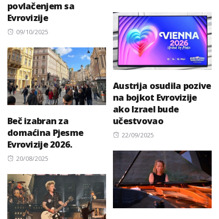
povlačenjem sa
on
Evrovizije
Posted
09/10/2025
on
Austrija osudila pozive
na bojkot Evrovizije
ako Izrael bude
Beč izabran za
učestvovao
domaćina Pjesme
Posted
22/09/2025
Evrovizije 2026.
on
Posted
20/08/2025
on