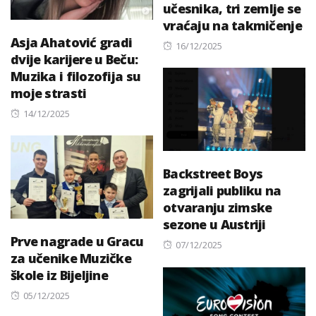
učesnika, tri zemlje se
vraćaju na takmičenje
Asja Ahatović gradi
Posted
16/12/2025
dvije karijere u Beču:
on
Muzika i filozofija su
moje strasti
Posted
14/12/2025
on
Backstreet Boys
zagrijali publiku na
otvaranju zimske
sezone u Austriji
Prve nagrade u Gracu
Posted
07/12/2025
za učenike Muzičke
on
škole iz Bijeljine
Posted
05/12/2025
on