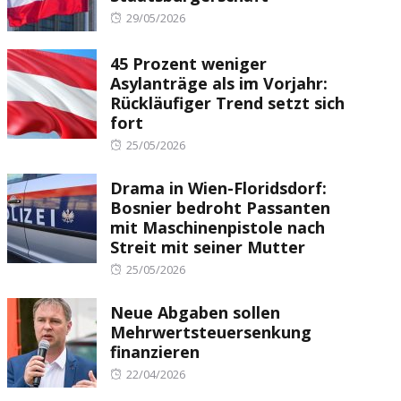
Posted
29/05/2026
on
45 Prozent weniger
Asylanträge als im Vorjahr:
Rückläufiger Trend setzt sich
fort
Posted
25/05/2026
on
Drama in Wien-Floridsdorf:
Bosnier bedroht Passanten
mit Maschinenpistole nach
Streit mit seiner Mutter
Posted
25/05/2026
on
Neue Abgaben sollen
Mehrwertsteuersenkung
finanzieren
Posted
22/04/2026
on