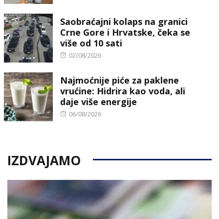
on
Saobraćajni kolaps na granici
Crne Gore i Hrvatske, čeka se
više od 10 sati
Posted
02/08/2026
on
Najmoćnije piće za paklene
vrućine: Hidrira kao voda, ali
daje više energije
Posted
06/08/2026
on
IZDVAJAMO