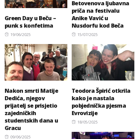
Betovenova ljubavna
priča na festivalu
Green Day u Beču –
Anike Vavić u
punk s konfetima
Nusdorfu kod Beča
Posted
Posted
19/06/2025
15/07/2025
on
on
Nakon smrti Matije
Teodora Špirić otkrila
Dedića, njegov
kako je nastala
prijatelj se prisjetio
pobjednička pjesma
zajedničkih
Evrovizije
studentskih dana u
Posted
18/05/2025
Gracu
on
Posted
09/06/2025