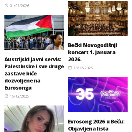
Posted
01/01/2026
on
Bečki Novogodišnji
koncert 1. januara
Austrijski javni servis:
2026.
Palestinske i sve druge
Posted
18/12/2025
zastave biće
on
dozvoljene na
Eurosongu
Posted
16/12/2025
on
Evrosong 2026 u Beču:
Objavljena lista