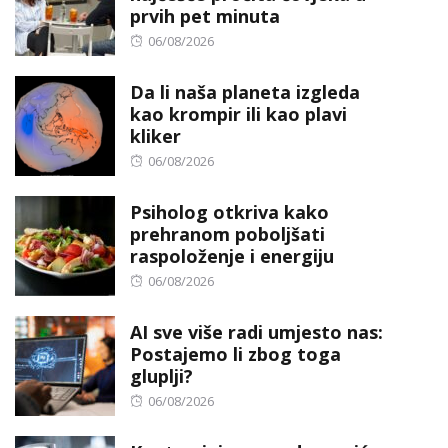
prvih pet minuta
Posted
06/08/2026
on
Da li naša planeta izgleda
kao krompir ili kao plavi
kliker
Posted
06/08/2026
on
Psiholog otkriva kako
prehranom poboljšati
raspoloženje i energiju
Posted
06/08/2026
on
AI sve više radi umjesto nas:
Postajemo li zbog toga
gluplji?
Posted
06/08/2026
on