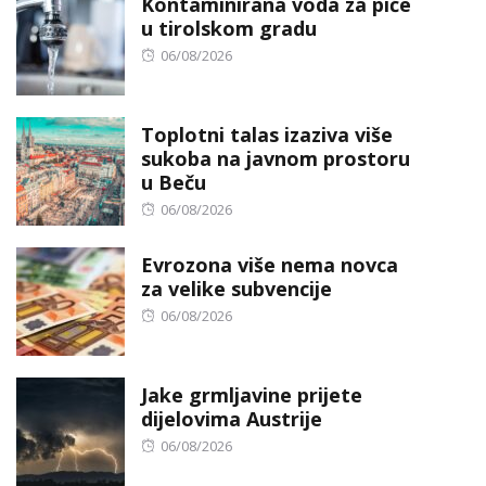
Kontaminirana voda za piće
u tirolskom gradu
Posted
06/08/2026
on
Toplotni talas izaziva više
sukoba na javnom prostoru
u Beču
Posted
06/08/2026
on
Evrozona više nema novca
za velike subvencije
Posted
06/08/2026
on
Jake grmljavine prijete
dijelovima Austrije
Posted
06/08/2026
on