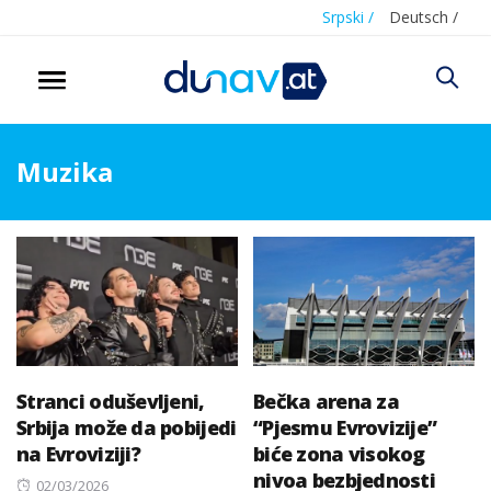
Srpski /
Deutsch /
Muzika
Stranci oduševljeni,
Bečka arena za
Srbija može da pobijedi
“Pjesmu Evrovizije”
na Evroviziji?
biće zona visokog
nivoa bezbjednosti
Posted
02/03/2026