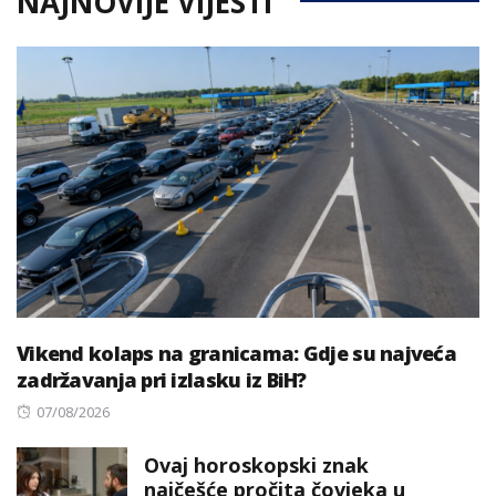
NAJNOVIJE VIJESTI
Vikend kolaps na granicama: Gdje su najveća
zadržavanja pri izlasku iz BiH?
Posted
07/08/2026
on
Ovaj horoskopski znak
najčešće pročita čovjeka u