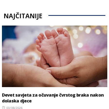
NAJČITANIJE
Devet savjeta za očuvanje čvrstog braka nakon
dolaska djece
Posted
03/08/2026