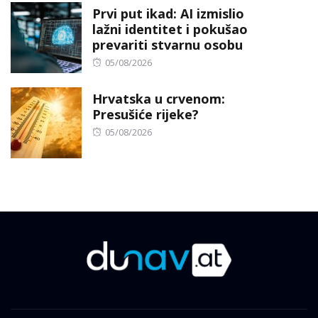
Prvi put ikad: AI izmislio
lažni identitet i pokušao
prevariti stvarnu osobu
Posted
05/08/2026
on
Hrvatska u crvenom:
Presušiće rijeke?
Posted
05/08/2026
on