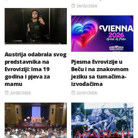
on
Posted
26/02/2026
on
Austrija odabrala svog
predstavnika na
Pjesma Evrovizije u
Evroviziji: Ima 19
Beču i na znakovnom
godina i pjeva za
jeziku sa tumačima-
mamu
izvođačima
Posted
Posted
22/02/2026
22/01/2026
on
on