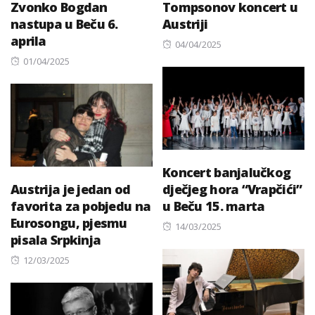
Zvonko Bogdan
Tompsonov koncert u
nastupa u Beču 6.
Austriji
aprila
Posted
04/04/2025
Posted
on
01/04/2025
on
Koncert banjalučkog
Austrija je jedan od
dječjeg hora “Vrapčići”
favorita za pobjedu na
u Beču 15. marta
Eurosongu, pjesmu
Posted
14/03/2025
pisala Srpkinja
on
Posted
12/03/2025
on