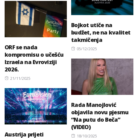
Bojkot utiče na
budžet, ne na kvalitet
takmičenja
ORF se nada
Posted
05/12/2025
kompromisu o učešću
on
Izraela na Evroviziji
2026.
Posted
21/11/2025
on
Rada Manojlović
objavila novu pjesmu
“Na putu do Beča”
(VIDEO)
Austrija prijeti
Posted
18/10/2025