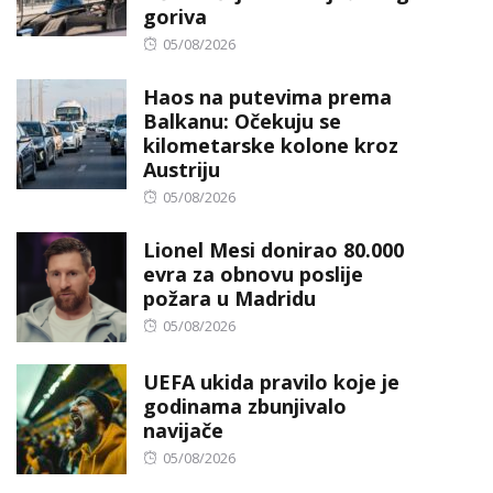
goriva
Posted
05/08/2026
on
Haos na putevima prema
Balkanu: Očekuju se
kilometarske kolone kroz
Austriju
Posted
05/08/2026
on
Lionel Mesi donirao 80.000
evra za obnovu poslije
požara u Madridu
Posted
05/08/2026
on
UEFA ukida pravilo koje je
godinama zbunjivalo
navijače
Posted
05/08/2026
on