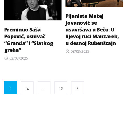
Pijanista Matej
Jovanović se
Preminuo Saša
usavršava u Beču: U
Popović, osnivač
lijevoj ruci Manzarek,
“Granda” i “Slatkog
u desnoj Rubenštajn
greha”
Posted
08/03/2025
Posted
on
02/03/2025
on
1
2
…
19