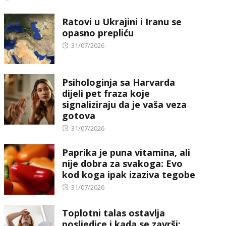
on
Ratovi u Ukrajini i Iranu se
opasno prepliću
Posted
31/07/2026
on
Psihologinja sa Harvarda
dijeli pet fraza koje
signaliziraju da je vaša veza
gotova
Posted
31/07/2026
on
Paprika je puna vitamina, ali
nije dobra za svakoga: Evo
kod koga ipak izaziva tegobe
Posted
31/07/2026
on
Toplotni talas ostavlja
posljedice i kada se završi: