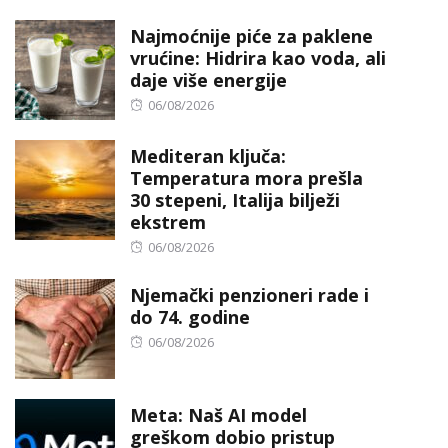
Najmoćnije piće za paklene
vrućine: Hidrira kao voda, ali
daje više energije
Posted
06/08/2026
on
Mediteran ključa:
Temperatura mora prešla
30 stepeni, Italija bilježi
ekstrem
Posted
06/08/2026
on
Njemački penzioneri rade i
do 74. godine
Posted
06/08/2026
on
Meta: Naš AI model
greškom dobio pristup