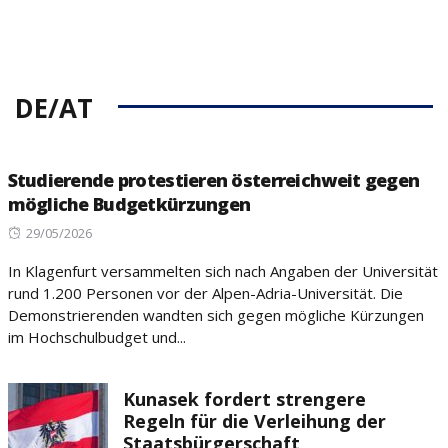
DE/AT
Studierende protestieren österreichweit gegen
mögliche Budgetkürzungen
Posted
29/05/2026
on
In Klagenfurt versammelten sich nach Angaben der Universität
rund 1.200 Personen vor der Alpen-Adria-Universität. Die
Demonstrierenden wandten sich gegen mögliche Kürzungen
im Hochschulbudget und...
Kunasek fordert strengere
Regeln für die Verleihung der
Staatsbürgerschaft