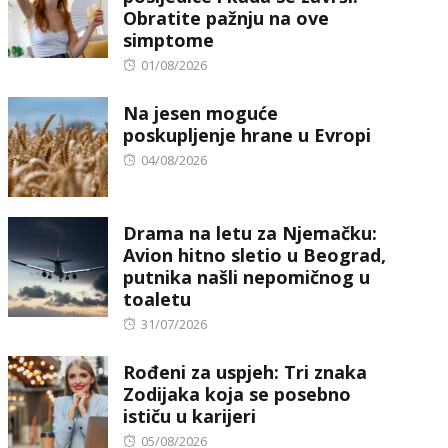
Obratite pažnju na ove
simptome
Posted
01/08/2026
on
Na jesen moguće
poskupljenje hrane u Evropi
Posted
04/08/2026
on
Drama na letu za Njemačku:
Avion hitno sletio u Beograd,
putnika našli nepomičnog u
toaletu
Posted
31/07/2026
on
Rođeni za uspjeh: Tri znaka
Zodijaka koja se posebno
ističu u karijeri
Posted
05/08/2026