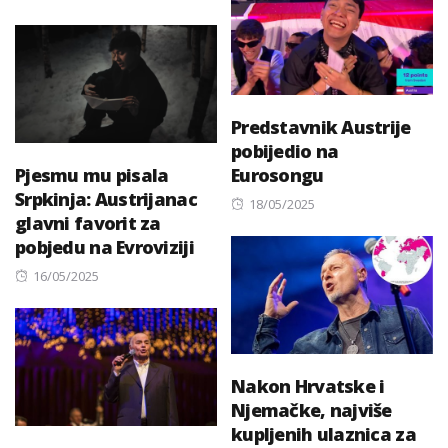
on
Predstavnik Austrije
pobijedio na
Pjesmu mu pisala
Eurosongu
Srpkinja: Austrijanac
Posted
18/05/2025
glavni favorit za
on
pobjedu na Evroviziji
Posted
16/05/2025
on
Nakon Hrvatske i
Njemačke, najviše
kupljenih ulaznica za