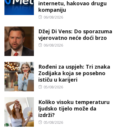
internetu, hakovao drugu
kompaniju
Posted
06/08/2026
on
Džej Di Vens: Do sporazuma
vjerovatno neće doći brzo
Posted
06/08/2026
on
Rođeni za uspjeh: Tri znaka
Zodijaka koja se posebno
ističu u karijeri
Posted
05/08/2026
on
Koliko visoku temperaturu
ljudsko tijelo može da
izdrži?
Posted
05/08/2026
on