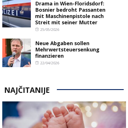
Drama in Wien-Floridsdorf:
Bosnier bedroht Passanten
mit Maschinenpistole nach
Streit mit seiner Mutter
Posted
25/05/2026
on
Neue Abgaben sollen
Mehrwertsteuersenkung
finanzieren
Posted
22/04/2026
on
NAJČITANIJE