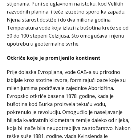
stijenama. Puni se uglavnom na istoku, kod Velikih
razvodnih planina, i teče izuzetno sporo ka zapadu.
Njena starost dostiže i do dva miliona godina.
Temperatura vode koja izlazi iz bušotina kreće se od
30 do 100 stepeni Celzijusa, što omogućava i njenu
upotrebu u geotermalne svrhe.
Otkriće koje je promijenilo kontinent
Prije dolaska Evropljana, vode GAB-a su prirodno
izbijale kroz stotine izvora, formirajući oaze koje su
milenijumima podržavale zajednice Aboridžina.
Evropsko otkriće basena 1878. godine, kada je
bušotina kod Burka proizvela tekuću vodu,
pokrenulo je revoluciju. Omogućilo je naseljavanje
hiljada kvadratnih kilometara zemlje daleko od rijeka,
koja bi inače bila neupotrebljiva za stočarstvo. Nakon
teške suše 1881. godine, vlada Kvinslenda je