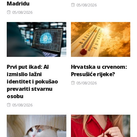
Madridu
Posted
05/08/2026
Posted
on
05/08/2026
on
Prvi put ikad: AI
Hrvatska u crvenom:
izmislio lažni
Presušiće rijeke?
identitet i pokušao
Posted
05/08/2026
prevariti stvarnu
on
osobu
Posted
05/08/2026
on