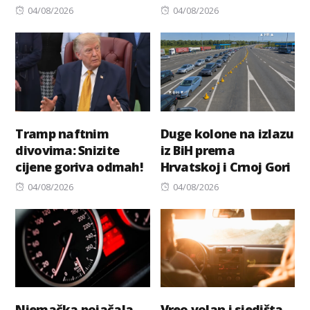
Posted
Posted
04/08/2026
04/08/2026
on
on
Tramp naftnim
Duge kolone na izlazu
divovima: Snizite
iz BiH prema
cijene goriva odmah!
Hrvatskoj i Crnoj Gori
Posted
Posted
04/08/2026
04/08/2026
on
on
Njemačka pojačala
Vreo volan i sjedišta