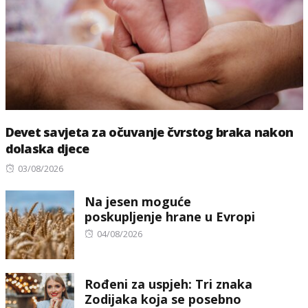
Devet savjeta za očuvanje čvrstog braka nakon
dolaska djece
Posted
03/08/2026
on
Na jesen moguće
poskupljenje hrane u Evropi
Posted
04/08/2026
on
Rođeni za uspjeh: Tri znaka
Zodijaka koja se posebno