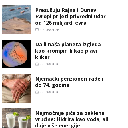
on
Presušuju Rajna i Dunav:
Evropi prijeti privredni udar
od 126 milijardi evra
Posted
02/08/2026
on
Da li naša planeta izgleda
kao krompir ili kao plavi
kliker
Posted
06/08/2026
on
Njemački penzioneri rade i
do 74. godine
Posted
06/08/2026
on
Najmoćnije piće za paklene
vrućine: Hidrira kao voda, ali
daje više energije