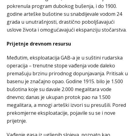
pokrenula program dubokog bušenja, i do 1900.
godine arteške bušotine su snabdijevale vodom 24
grada u unutrašnjosti, drastično poboljšavajući
uslove života i omogućavajući ekspanziju stočarstva.
Prijetnje drevnom resursu
Međutim, eksploatacija GAB-a je u suštini rudarska
operacija – trenutne stope vađenja vode daleko
premašuju brzinu prirodnog dopunjavanja. Pritisak u
basenu je značajno opao. Godine 1915. bilo je 1.500
bušotina koje su davale 2.000 megalitara vode
dnevno; danas je ukupan protok pao na 1.500
megalitara, a mnogi arteški izvori su presušili. Pored
prekomjerne eksploatacije, pojavile su se i nove
prijetnje.
Vađenje gasa iz ugljenih slojeva, poznato kao