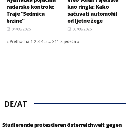
radarske kontrole:
kao ringla: Kako
Traje “Sedmica
sačuvati automobil
brzine”
od ljetne žege
Posted
Posted
04/08/2026
03/08/2026
on
on
« Prethodna
1
2
3
4
5
…
811
Sljedeća »
DE/AT
Studierende protestieren österreichweit gegen