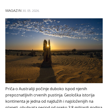
MAGAZIN
30. 05. 2026.
Priča o Australiji počinje duboko ispod njenih
prepoznatljivih crvenih pustinja. Geološka istorija
kontinenta je jedna od najdužih i najsloženijih na
planeti, obuhvata period od preko 3,8 milijardi godina