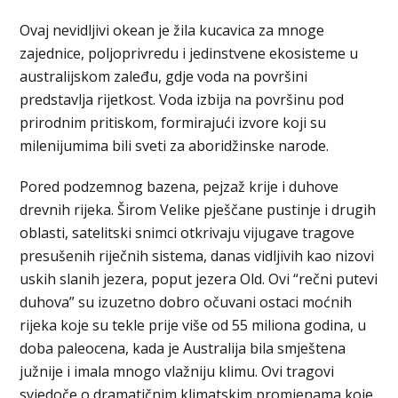
Ovaj nevidljivi okean je žila kucavica za mnoge
zajednice, poljoprivredu i jedinstvene ekosisteme u
australijskom zaleđu, gdje voda na površini
predstavlja rijetkost. Voda izbija na površinu pod
prirodnim pritiskom, formirajući izvore koji su
milenijumima bili sveti za aboridžinske narode.
Pored podzemnog bazena, pejzaž krije i duhove
drevnih rijeka. Širom Velike pješčane pustinje i drugih
oblasti, satelitski snimci otkrivaju vijugave tragove
presušenih riječnih sistema, danas vidljivih kao nizovi
uskih slanih jezera, poput jezera Old. Ovi “rečni putevi
duhova” su izuzetno dobro očuvani ostaci moćnih
rijeka koje su tekle prije više od 55 miliona godina, u
doba paleocena, kada je Australija bila smještena
južnije i imala mnogo vlažniju klimu. Ovi tragovi
svjedoče o dramatičnim klimatskim promjenama koje