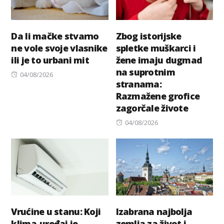
Da li mačke stvarno
Zbog istorijske
ne vole svoje vlasnike
spletke muškarci i
ili je to urbani mit
žene imaju dugmad
na suprotnim
Posted
04/08/2026
stranama:
on
Razmažene grofice
zagorčale živote
Posted
04/08/2026
on
Vrućine u stanu: Koji
Izabrana najbolja
klima-uređaj je
zemlja za život i