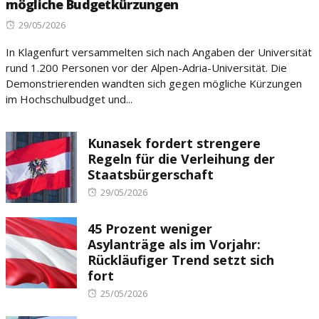
mögliche Budgetkürzungen
Posted
29/05/2026
on
In Klagenfurt versammelten sich nach Angaben der Universität
rund 1.200 Personen vor der Alpen-Adria-Universität. Die
Demonstrierenden wandten sich gegen mögliche Kürzungen
im Hochschulbudget und...
Kunasek fordert strengere
Regeln für die Verleihung der
Staatsbürgerschaft
Posted
29/05/2026
on
45 Prozent weniger
Asylanträge als im Vorjahr:
Rückläufiger Trend setzt sich
fort
Posted
25/05/2026
on