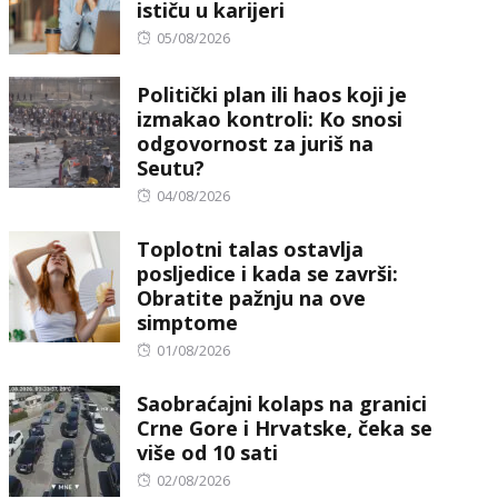
ističu u karijeri
Posted
05/08/2026
on
Politički plan ili haos koji je
izmakao kontroli: Ko snosi
odgovornost za juriš na
Seutu?
Posted
04/08/2026
on
Toplotni talas ostavlja
posljedice i kada se završi:
Obratite pažnju na ove
simptome
Posted
01/08/2026
on
Saobraćajni kolaps na granici
Crne Gore i Hrvatske, čeka se
više od 10 sati
Posted
02/08/2026