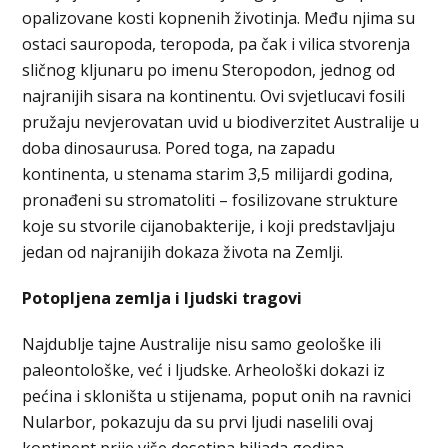
opalizovane kosti kopnenih životinja. Među njima su
ostaci sauropoda, teropoda, pa čak i vilica stvorenja
sličnog kljunaru po imenu Steropodon, jednog od
najranijih sisara na kontinentu. Ovi svjetlucavi fosili
pružaju nevjerovatan uvid u biodiverzitet Australije u
doba dinosaurusa. Pored toga, na zapadu
kontinenta, u stenama starim 3,5 milijardi godina,
pronađeni su stromatoliti – fosilizovane strukture
koje su stvorile cijanobakterije, i koji predstavljaju
jedan od najranijih dokaza života na Zemlji.
Potopljena zemlja i ljudski tragovi
Najdublje tajne Australije nisu samo geološke ili
paleontološke, već i ljudske. Arheološki dokazi iz
pećina i skloništa u stijenama, poput onih na ravnici
Nularbor, pokazuju da su prvi ljudi naselili ovaj
kontinent prije više desetina hiljada godina,