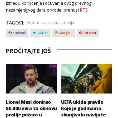
između korišćenja i očuvanja ovog drevnog,
nezamjenljivog dara prirode, prenosi
RTS
.
TAGOVI:
,
,
Australija
okean
pustinja
Facebook
Twitter
Google+
Pinterest
PROČITAJTE JOŠ
Lionel Mesi donirao
UEFA ukida pravilo
80.000 evra za obnovu
koje je godinama
poslije požara u
zbunjivalo navijače