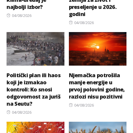
najbolji izbor?
preseljenje u 2026.
godini
Posted
04/08/2026
on
Posted
04/08/2026
on
Politički plan ili haos
Njemačka potrošila
koji je izmakao
manje energije u
kontroli: Ko snosi
prvoj polovini godine,
odgovornost za juriš
razlozi nisu pozitivni
na Seutu?
Posted
04/08/2026
Posted
on
04/08/2026
on