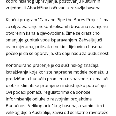
koordinisanog upravljanja, poštovanju kulturnih
vrijednosti Aboridžina i očuvanju zdravlja basena.
Ključni program “Cap and Pipe the Bores Project” ima
za cilj zatvaranje nekontrolisanih bušotina i zamjenu
otvorenih kanala cjevovodima, čime se drastično
smanjuje gubitak vode isparavanjem. Zahvaljujući
ovim mjerama, pritisak u nekim dijelovima basena
počeo je da se oporavlja, što daje nadu za budućnost.
Kontinuirano praćenje je od suštinskog značaja.
Istraživanja koja koriste napredne modele pomažu u
predviđanju budućih promjena nivoa vode, uzimajući
u obzir klimatske promjene i industrijsku potrošnju.
Ovi podaci pomažu regulatorima da donose
informisanije odluke o razvojnim projektima.
Budućnost Velikog arteškog basena, a samim tim i
velikog dijela Australije, zavisi od delikatne ravnoteže