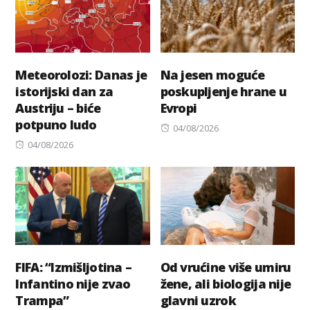
Meteorolozi: Danas je
Na jesen moguće
istorijski dan za
poskupljenje hrane u
Austriju – biće
Evropi
potpuno ludo
Posted
04/08/2026
Posted
on
04/08/2026
on
FIFA: “Izmišljotina –
Od vrućine više umiru
Infantino nije zvao
žene, ali biologija nije
Trampa”
glavni uzrok