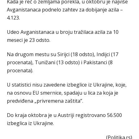
Kada je reč o zemljama porekla, u oktobru je najviše
Avganistanaca podnelo zahtev za dobijanje azila –
4.123.
Udeo Avganistanaca u broju tražilaca azila za 10
meseci je 23 odsto.
Na drugom mestu su Sirijci (18 odsto), Indijci (17
procenata), Tunižani (13 odsto) i Pakistanci (8
procenata).
U statistici nisu zavedene izbeglice iz Ukrajine, koje,
na osnovu EU smernice, spadaju u lica za koja je
predviđena „privremena zaštita”.
Do kraja oktobra je u Austriji registrovano 56.500
izbeglica iz Ukrajine.
(Politika.rs)