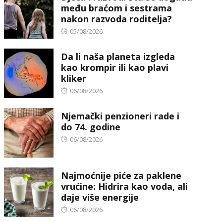
među braćom i sestrama
nakon razvoda roditelja?
Posted
05/08/2026
on
Da li naša planeta izgleda
kao krompir ili kao plavi
kliker
Posted
06/08/2026
on
Njemački penzioneri rade i
do 74. godine
Posted
06/08/2026
on
Najmoćnije piće za paklene
vrućine: Hidrira kao voda, ali
daje više energije
Posted
06/08/2026
on