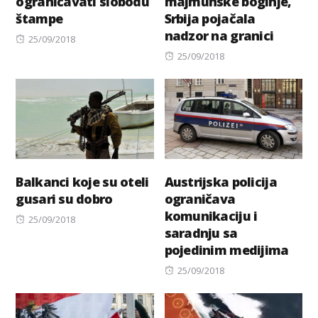
ograničavati slobodu
majmunske boginje,
štampe
Srbija pojačala
nadzor na granici
Posted
25/09/2018
on
Posted
25/09/2018
on
Balkanci koje su oteli
Austrijska policija
gusari su dobro
ograničava
komunikaciju i
Posted
25/09/2018
saradnju sa
on
pojedinim medijima
Posted
25/09/2018
on