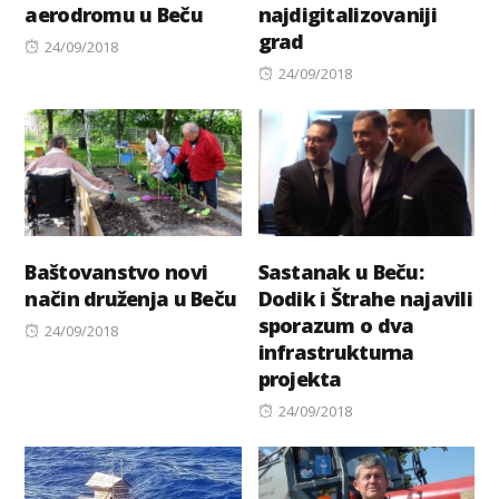
aerodromu u Beču
najdigitalizovaniji
grad
Posted
24/09/2018
on
Posted
24/09/2018
on
Baštovanstvo novi
Sastanak u Beču:
način druženja u Beču
Dodik i Štrahe najavili
sporazum o dva
Posted
24/09/2018
infrastrukturna
on
projekta
Posted
24/09/2018
on