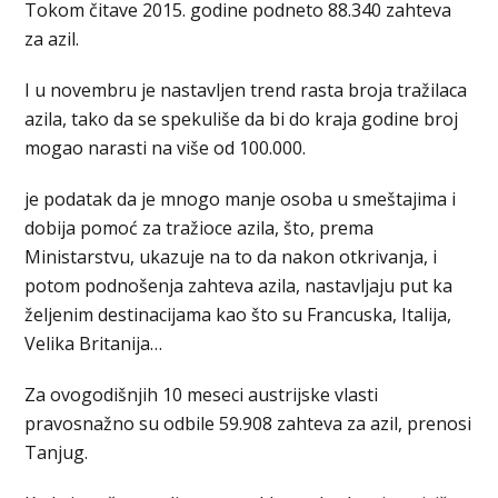
Tokom čitave 2015. godine podneto 88.340 zahteva
za azil.
I u novembru je nastavljen trend rasta broja tražilaca
azila, tako da se spekuliše da bi do kraja godine broj
mogao narasti na više od 100.000.
je podatak da je mnogo manje osoba u smeštajima i
dobija pomoć za tražioce azila, što, prema
Ministarstvu, ukazuje na to da nakon otkrivanja, i
potom podnošenja zahteva azila, nastavljaju put ka
željenim destinacijama kao što su Francuska, Italija,
Velika Britanija…
Za ovogodišnjih 10 meseci austrijske vlasti
pravosnažno su odbile 59.908 zahteva za azil, prenosi
Tanjug.