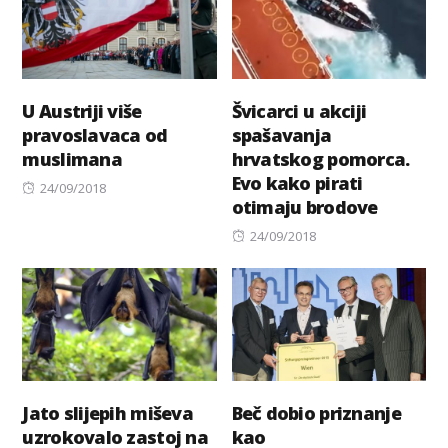
U Austriji više
Švicarci u akciji
pravoslavaca od
spašavanja
muslimana
hrvatskog pomorca.
Evo kako pirati
Posted
24/09/2018
otimaju brodove
on
Posted
24/09/2018
on
Jato slijepih miševa
Beč dobio priznanje
uzrokovalo zastoj na
kao