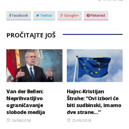
Facebook
Twitter
Google+
Pinterest
PROČITAJTE JOŠ
Van der Bellen:
Hajnc-Kristijan
Neprihvatljivo
Štrahe: “Ovi izbori će
ograničavanje
biti sudbinski, imamo
slobode medija
dve strane…”
Posted
Posted
26/09/2018
25/09/2018
on
on