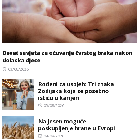
Devet savjeta za očuvanje čvrstog braka nakon
dolaska djece
Posted
03/08/2026
on
Rođeni za uspjeh: Tri znaka
Zodijaka koja se posebno
ističu u karijeri
Posted
05/08/2026
on
Na jesen moguće
poskupljenje hrane u Evropi
Posted
04/08/2026