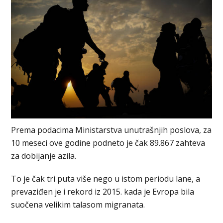
Prema podacima Ministarstva unutrašnjih poslova, za
10 meseci ove godine podneto je čak 89.867 zahteva
za dobijanje azila.
To je čak tri puta više nego u istom periodu lane, a
prevaziđen je i rekord iz 2015. kada je Evropa bila
suočena velikim talasom migranata.