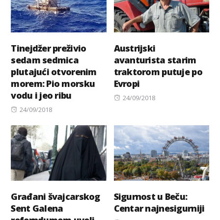
Tinejdžer preživio
Austrijski
sedam sedmica
avanturista starim
plutajući otvorenim
traktorom putuje po
morem: Pio morsku
Evropi
vodu i jeo ribu
Posted
24/09/2018
Posted
on
24/09/2018
on
Građani švajcarskog
Sigurnost u Beču:
Sent Galena
Centar najnesigurniji