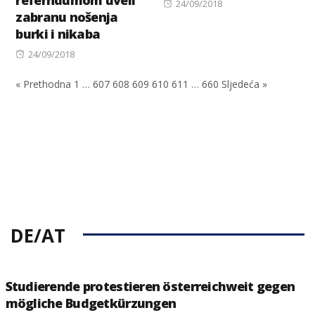
referndumom uveli
Posted
24/09/2018
zabranu nošenja
on
burki i nikaba
Posted
24/09/2018
on
« Prethodna
1
…
607
608
609
610
611
…
660
Sljedeća »
DE/AT
Studierende protestieren österreichweit gegen
mögliche Budgetkürzungen