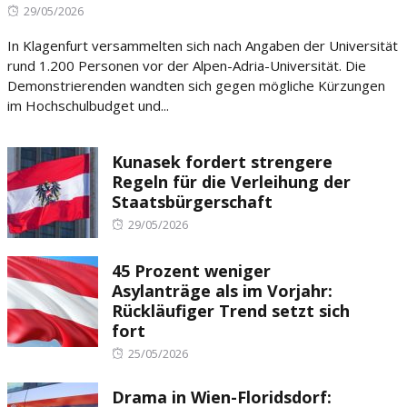
Posted
29/05/2026
on
In Klagenfurt versammelten sich nach Angaben der Universität
rund 1.200 Personen vor der Alpen-Adria-Universität. Die
Demonstrierenden wandten sich gegen mögliche Kürzungen
im Hochschulbudget und...
Kunasek fordert strengere
Regeln für die Verleihung der
Staatsbürgerschaft
Posted
29/05/2026
on
45 Prozent weniger
Asylanträge als im Vorjahr:
Rückläufiger Trend setzt sich
fort
Posted
25/05/2026
on
Drama in Wien-Floridsdorf: