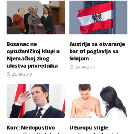
Bosanac na
Austrija za otvaranje
optuženičkoj klupi u
bar tri poglavlja sa
Njemačkoj zbog
Srbijom
ubistva privrednika
Posted
25/09/2018
Posted
on
25/09/2018
on
Kurc: Nedopustivo
U Europu stigle