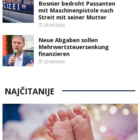
Bosnier bedroht Passanten
mit Maschinenpistole nach
Streit mit seiner Mutter
Posted
25/05/2026
on
Neue Abgaben sollen
Mehrwertsteuersenkung
finanzieren
Posted
22/04/2026
on
NAJČITANIJE