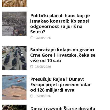
on
Politički plan ili haos koji je
izmakao kontroli: Ko snosi
odgovornost za juriš na
Seutu?
Posted
04/08/2026
on
Saobraćajni kolaps na granici
Crne Gore i Hrvatske, čeka se
više od 10 sati
Posted
02/08/2026
on
Presušuju Rajna i Dunav:
Evropi prijeti privredni udar
od 126 milijardi evra
Posted
02/08/2026
on
Djeca i razvod: Šta se događa