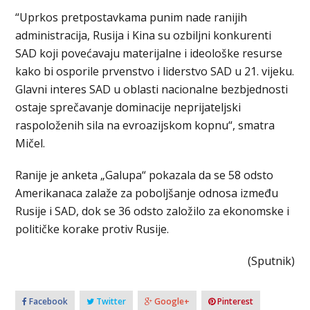
“Uprkos pretpostavkama punim nade ranijih
administracija, Rusija i Kina su ozbiljni konkurenti
SAD koji povećavaju materijalne i ideološke resurse
kako bi osporile prvenstvo i liderstvo SAD u 21. vijeku.
Glavni interes SAD u oblasti nacionalne bezbjednosti
ostaje sprečavanje dominacije neprijateljski
raspoloženih sila na evroazijskom kopnu“, smatra
Mičel.
Ranije je anketa „Galupa“ pokazala da se 58 odsto
Amerikanaca zalaže za poboljšanje odnosa između
Rusije i SAD, dok se 36 odsto založilo za ekonomske i
političke korake protiv Rusije.
(Sputnik)
Facebook
Twitter
Google+
Pinterest