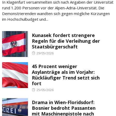
In Klagenfurt versammelten sich nach Angaben der Universität
rund 1.200 Personen vor der Alpen-Adria-Universität. Die
Demonstrierenden wandten sich gegen mögliche Kürzungen
im Hochschulbudget und...
Kunasek fordert strengere
Regeln für die Verleihung der
Staatsbürgerschaft
Posted
29/05/2026
on
45 Prozent weniger
Asylanträge als im Vorjahr:
Rückläufiger Trend setzt sich
fort
Posted
25/05/2026
on
Drama in Wien-Floridsdorf:
Bosnier bedroht Passanten
mit Maschinenpistole nach