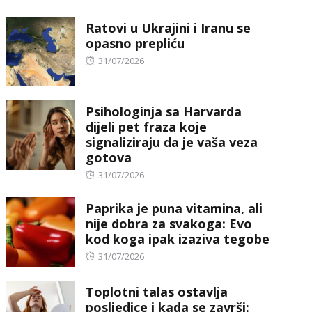
on
Ratovi u Ukrajini i Iranu se
opasno prepliću
Posted
31/07/2026
on
Psihologinja sa Harvarda
dijeli pet fraza koje
signaliziraju da je vaša veza
gotova
Posted
31/07/2026
on
Paprika je puna vitamina, ali
nije dobra za svakoga: Evo
kod koga ipak izaziva tegobe
Posted
31/07/2026
on
Toplotni talas ostavlja
posljedice i kada se završi: