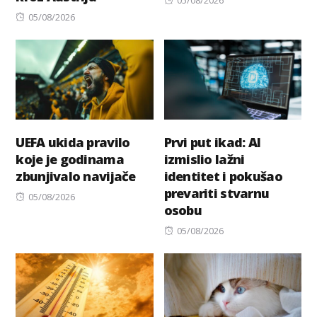
Posted
on
05/08/2026
on
UEFA ukida pravilo
Prvi put ikad: AI
koje je godinama
izmislio lažni
zbunjivalo navijače
identitet i pokušao
prevariti stvarnu
Posted
05/08/2026
osobu
on
Posted
05/08/2026
on