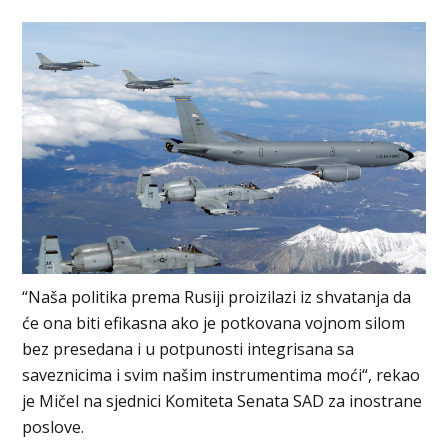
“Naša politika prema Rusiji proizilazi iz shvatanja da
će ona biti efikasna ako je potkovana vojnom silom
bez presedana i u potpunosti integrisana sa
saveznicima i svim našim instrumentima moći“, rekao
je Mičel na sjednici Komiteta Senata SAD za inostrane
poslove.