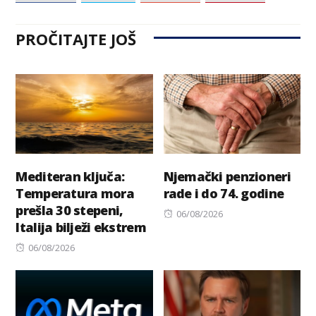
PROČITAJTE JOŠ
Mediteran ključa:
Njemački penzioneri
Temperatura mora
rade i do 74. godine
prešla 30 stepeni,
Posted
06/08/2026
Italija bilježi ekstrem
on
Posted
06/08/2026
on