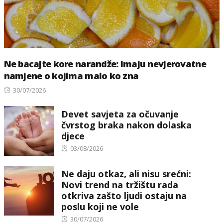
Ne bacajte kore narandže: Imaju nevjerovatne
namjene o kojima malo ko zna
Posted
30/07/2026
on
Devet savjeta za očuvanje
čvrstog braka nakon dolaska
djece
Posted
03/08/2026
on
Ne daju otkaz, ali nisu srećni:
Novi trend na tržištu rada
otkriva zašto ljudi ostaju na
poslu koji ne vole
Posted
30/07/2026