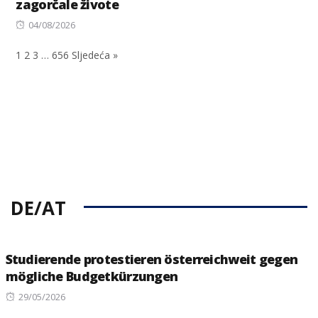
zagorčale živote
Posted
04/08/2026
on
1
2
3
…
656
Sljedeća »
DE/AT
Studierende protestieren österreichweit gegen
mögliche Budgetkürzungen
Posted
29/05/2026
on