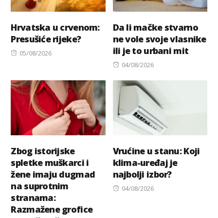
Hrvatska u crvenom:
Da li mačke stvarno
Presušiće rijeke?
ne vole svoje vlasnike
ili je to urbani mit
Posted
05/08/2026
on
Posted
04/08/2026
on
Zbog istorijske
Vrućine u stanu: Koji
spletke muškarci i
klima-uređaj je
žene imaju dugmad
najbolji izbor?
na suprotnim
Posted
04/08/2026
stranama:
on
Razmažene grofice