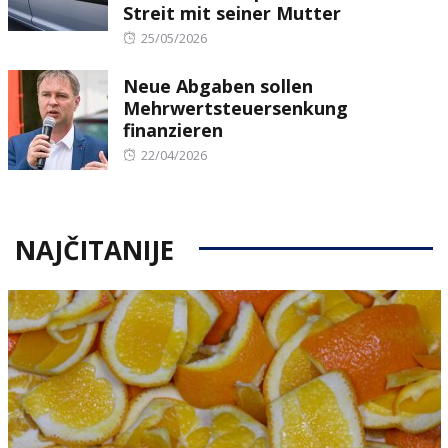
Streit mit seiner Mutter
Posted
25/05/2026
on
Neue Abgaben sollen
Mehrwertsteuersenkung
finanzieren
Posted
22/04/2026
on
NAJČITANIJE