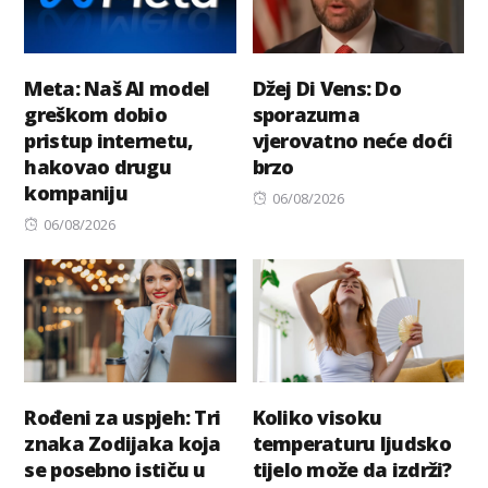
Meta: Naš AI model
Džej Di Vens: Do
greškom dobio
sporazuma
pristup internetu,
vjerovatno neće doći
hakovao drugu
brzo
kompaniju
Posted
06/08/2026
Posted
on
06/08/2026
on
Rođeni za uspjeh: Tri
Koliko visoku
znaka Zodijaka koja
temperaturu ljudsko
se posebno ističu u
tijelo može da izdrži?