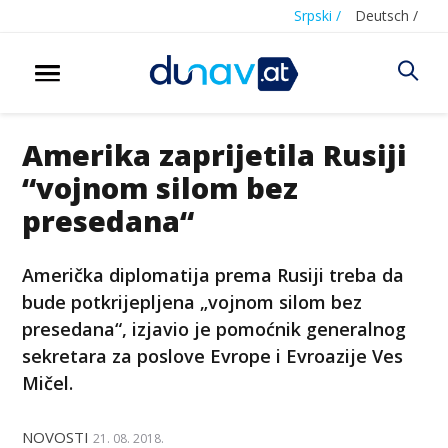
Srpski /
Deutsch /
Amerika zaprijetila Rusiji
“vojnom silom bez
presedana“
Američka diplomatija prema Rusiji treba da
bude potkrijepljena „vojnom silom bez
presedana“, izjavio je pomoćnik generalnog
sekretara za poslove Evrope i Evroazije Ves
Mičel.
NOVOSTI
21. 08. 2018.