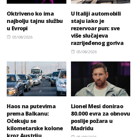
Oktriveno ko ima
U Italiji automobili
najbolju tajnu službu
staju iako je
u Evropi
rezervoar pun: sve
više slučajeva
Posted
05/08/2026
razrijeđenog goriva
on
Posted
05/08/2026
on
Haos na putevima
Lionel Mesi donirao
prema Balkanu:
80.000 evra za obnovu
Očekuju se
poslije požara u
kilometarske kolone
Madridu
kroz Austriju
Posted
05/08/2026