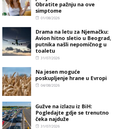
Obratite pažnju na ove
simptome
Posted
01/08/2026
on
Drama na letu za Njemačku:
Avion hitno sletio u Beograd,
putnika našli nepomičnog u
toaletu
Posted
31/07/2026
on
Na jesen moguće
poskupljenje hrane u Evropi
Posted
04/08/2026
on
Gužve na izlazu iz BiH:
Pogledajte gdje se trenutno
čeka najduže
Posted
31/07/2026