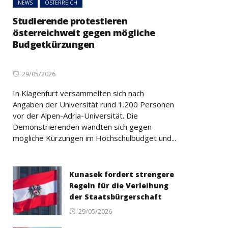
NEWS
ÖSTERREICH
Studierende protestieren
österreichweit gegen mögliche
Budgetkürzungen
Posted
29/05/2026
on
In Klagenfurt versammelten sich nach
Angaben der Universität rund 1.200 Personen
vor der Alpen-Adria-Universität. Die
Demonstrierenden wandten sich gegen
mögliche Kürzungen im Hochschulbudget und...
Kunasek fordert strengere
Regeln für die Verleihung
der Staatsbürgerschaft
Posted
29/05/2026
on