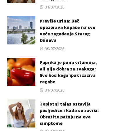
Posted
31/07/2026
on
Previše urina: Beč
upozorava kupače na sve
veće zagađenje Starog
Dunava
Posted
30/07/2026
on
Paprika je puna vitamina,
ali nije dobra za svakoga:
Evo kod koga ipak izaziva
tegobe
Posted
31/07/2026
on
Toplotni talas ostavlja
posljedice i kada se završi:
Obratite pažnju na ove
simptome