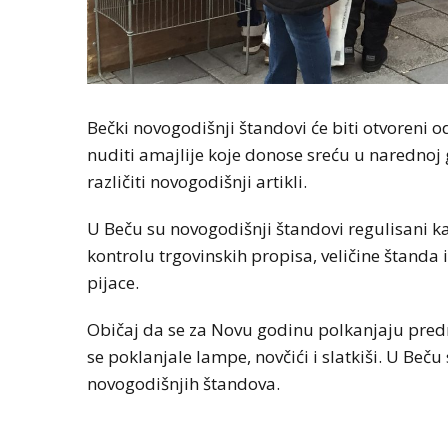
Bečki novogodišnji štandovi će biti otvoreni 
nuditi amajlije koje donose sreću u narednoj g
različiti novogodišnji artikli.
U Beču su novogodišnji štandovi regulisani k
kontrolu trgovinskih propisa, veličine štanda
pijace.
Običaj da se za Novu godinu polkanjaju predm
se poklanjale lampe, novčići i slatkiši. U Beču
novogodišnjih štandova.