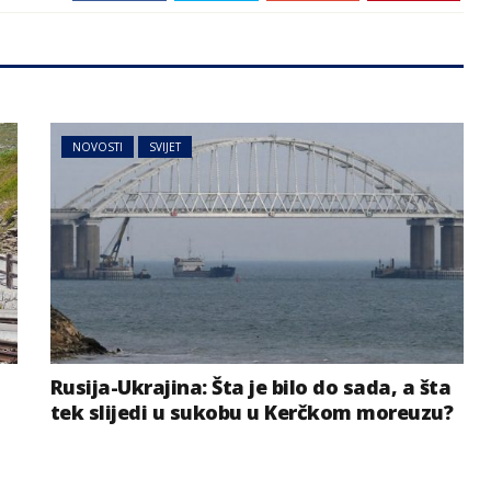
NOVOSTI
SVIJET
Rusija-Ukrajina: Šta je bilo do sada, a šta
tek slijedi u sukobu u Kerčkom moreuzu?