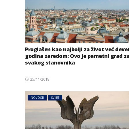
Proglašen kao najbolji za život već deve
godina zaredom: Ovo je pametni grad z
svakog stanovnika
Posted
25/11/2018
on
NOVOSTI
SVIJET