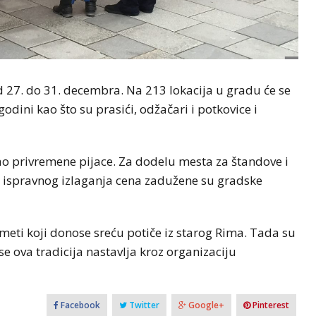
od 27. do 31. decembra. Na 213 lokacija u gradu će se
odini kao što su prasići, odžačari i potkovice i
ao privremene pijace. Za dodelu mesta za štandove i
 i ispravnog izlaganja cena zadužene su gradske
eti koji donose sreću potiče iz starog Rima. Tada su
 se ova tradicija nastavlja kroz organizaciju
Facebook
Twitter
Google+
Pinterest