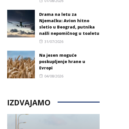
Posted
01/08/2026
on
Drama na letu za
Njemačku: Avion hitno
sletio u Beograd, putnika
našli nepomičnog u toaletu
Posted
31/07/2026
on
Na jesen moguće
poskupljenje hrane u
Evropi
Posted
04/08/2026
on
IZDVAJAMO