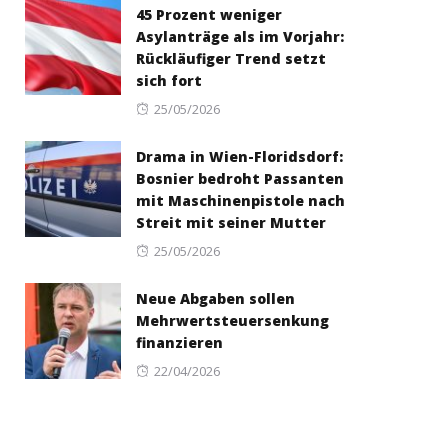
45 Prozent weniger
Asylanträge als im Vorjahr:
Rückläufiger Trend setzt
sich fort
Posted
25/05/2026
on
Drama in Wien-Floridsdorf:
Bosnier bedroht Passanten
mit Maschinenpistole nach
Streit mit seiner Mutter
Posted
25/05/2026
on
Neue Abgaben sollen
Mehrwertsteuersenkung
finanzieren
Posted
22/04/2026
on