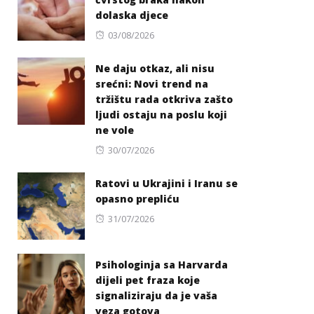
dolaska djece
Posted
03/08/2026
on
Ne daju otkaz, ali nisu
srećni: Novi trend na
tržištu rada otkriva zašto
ljudi ostaju na poslu koji
ne vole
Posted
30/07/2026
on
Ratovi u Ukrajini i Iranu se
opasno prepliću
Posted
31/07/2026
on
Psihologinja sa Harvarda
dijeli pet fraza koje
signaliziraju da je vaša
veza gotova