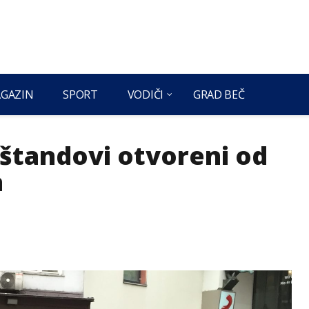
GAZIN
SPORT
VODIČI
GRAD BEČ
 štandovi otvoreni od
a