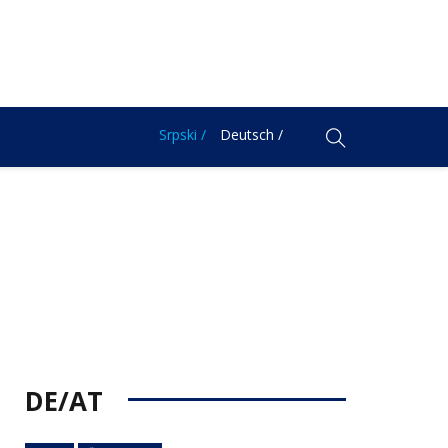
Srpski /
Deutsch /
DE/AT