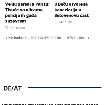
Veliki neredi u Parizu:
U Beču otvorena
Tisuće na ulicama,
kancelarija u
policija ih gađa
Betovenovu čast
suzavcem
Posted
24/11/2018
Posted
on
24/11/2018
on
« Prethodna
1
…
597
598
599
600
601
…
675
Sljedeća »
DE/AT
Studierende protestieren österreichweit gegen