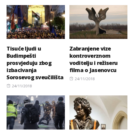
on
Tisuće ljudi u
Zabranjene vize
Budimpešti
kontroverznom
prosvjeduju zbog
voditelju i režiseru
izbacivanja
filma o Jasenovcu
Sorosevog sveučilišta
Posted
24/11/2018
Posted
on
24/11/2018
on