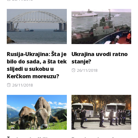
on
Rusija-Ukrajina: Šta je
Ukrajina uvodi ratno
bilo do sada, a šta tek
stanje?
slijedi u sukobu u
Posted
26/11/2018
Kerčkom moreuzu?
on
Posted
26/11/2018
on