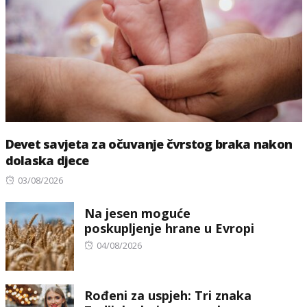
Devet savjeta za očuvanje čvrstog braka nakon
dolaska djece
Posted
03/08/2026
on
Na jesen moguće
poskupljenje hrane u Evropi
Posted
04/08/2026
on
Rođeni za uspjeh: Tri znaka