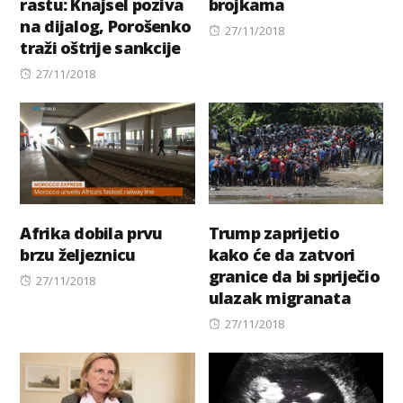
rastu: Knajsel poziva
brojkama
na dijalog, Porošenko
Posted
27/11/2018
traži oštrije sankcije
on
Posted
27/11/2018
on
Afrika dobila prvu
Trump zaprijetio
brzu željeznicu
kako će da zatvori
granice da bi spriječio
Posted
27/11/2018
ulazak migranata
on
Posted
27/11/2018
on