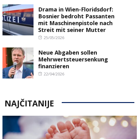
on
Drama in Wien-Floridsdorf:
Bosnier bedroht Passanten
mit Maschinenpistole nach
Streit mit seiner Mutter
Posted
25/05/2026
on
Neue Abgaben sollen
Mehrwertsteuersenkung
finanzieren
Posted
22/04/2026
on
NAJČITANIJE