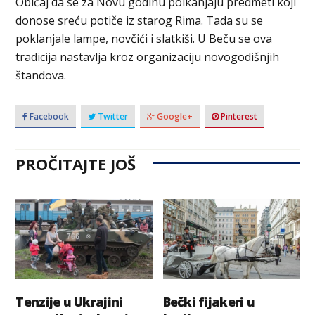
Običaj da se za Novu godinu polkanjaju predmeti koji
donose sreću potiče iz starog Rima. Tada su se
poklanjale lampe, novčići i slatkiši. U Beču se ova
tradicija nastavlja kroz organizaciju novogodišnjih
štandova.
Facebook
Twitter
Google+
Pinterest
PROČITAJTE JOŠ
Tenzije u Ukrajini
Bečki fijakeri u