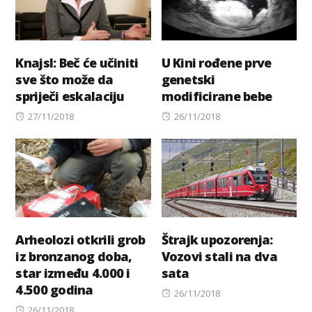
Knajsl: Beč će učiniti
U Kini rođene prve
sve što može da
genetski
spriječi eskalaciju
modificirane bebe
Posted
Posted
27/11/2018
26/11/2018
on
on
Arheolozi otkrili grob
Štrajk upozorenja:
iz bronzanog doba,
Vozovi stali na dva
star između 4.000 i
sata
4.500 godina
Posted
26/11/2018
Posted
on
26/11/2018