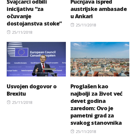
Švajcarci odbili
Pucnjava ispred
inicijativu “za
austrijske ambasade
očuvanje
u Ankari
dostojanstva stoke”
Posted
25/11/2018
Posted
on
25/11/2018
on
Usvojen dogovor o
Proglašen kao
Brexitu
najbolji za život već
devet godina
Posted
25/11/2018
zaredom: Ovo je
on
pametni grad za
svakog stanovnika
Posted
25/11/2018