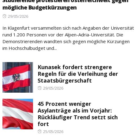
mögliche Budgetkürzungen
Posted
29/05/2026
on
In Klagenfurt versammelten sich nach Angaben der Universität
rund 1.200 Personen vor der Alpen-Adria-Universität. Die
Demonstrierenden wandten sich gegen mögliche Kürzungen
im Hochschulbudget und...
Kunasek fordert strengere
Regeln für die Verleihung der
Staatsbürgerschaft
Posted
29/05/2026
on
45 Prozent weniger
Asylanträge als im Vorjahr:
Rückläufiger Trend setzt sich
fort
Posted
25/05/2026