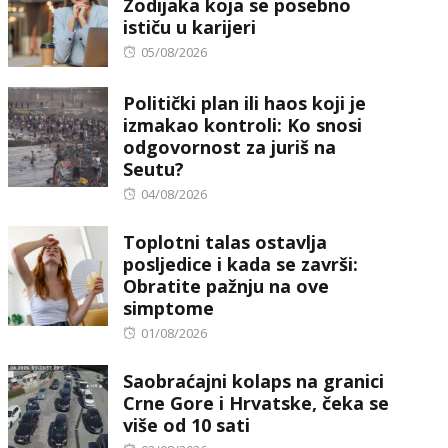
Zodijaka koja se posebno
ističu u karijeri
Posted
05/08/2026
on
Politički plan ili haos koji je
izmakao kontroli: Ko snosi
odgovornost za juriš na
Seutu?
Posted
04/08/2026
on
Toplotni talas ostavlja
posljedice i kada se završi:
Obratite pažnju na ove
simptome
Posted
01/08/2026
on
Saobraćajni kolaps na granici
Crne Gore i Hrvatske, čeka se
više od 10 sati