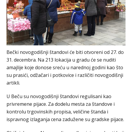
Bečki novogodišnji štandovi će biti otvoreni od 27. do
31. decembra. Na 213 lokacija u gradu će se nuditi
amajlije koje donose sreću u narednoj godini kao što
su prasići, odžačari i potkovice i različiti novogodišnji
artikli.
U Beču su novogodišnji štandovi regulisani kao
privremene pijace. Za dodelu mesta za štandove i
kontrolu trgovinskih propisa, veličine štanda i
ispravnog izlaganja cena zadužene su gradske pijace.