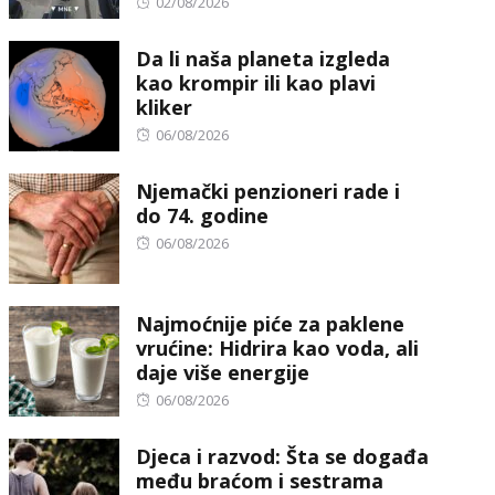
Posted
02/08/2026
on
Da li naša planeta izgleda
kao krompir ili kao plavi
kliker
Posted
06/08/2026
on
Njemački penzioneri rade i
do 74. godine
Posted
06/08/2026
on
Najmoćnije piće za paklene
vrućine: Hidrira kao voda, ali
daje više energije
Posted
06/08/2026
on
Djeca i razvod: Šta se događa
među braćom i sestrama