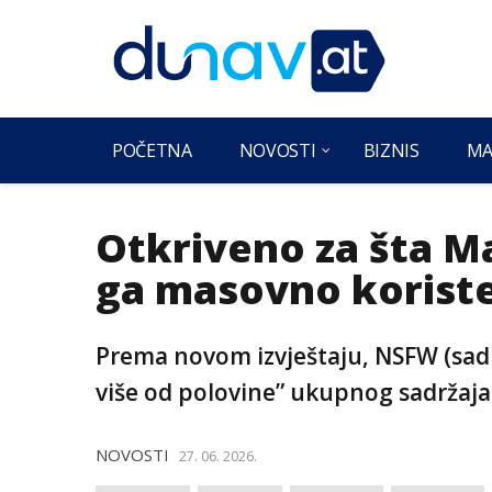
POČETNA
NOVOSTI
BIZNIS
MA
Otkriveno za šta Ma
ga masovno koriste
Prema novom izvještaju, NSFW (sadr
više od polovine” ukupnog sadržaja
NOVOSTI
27. 06. 2026.