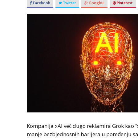
Facebook
Twitter
Google+
Pinterest
Kompanija xAI već dugo reklamira Grok kao “sl
manje bezbjednosnih barijera u poređenju s