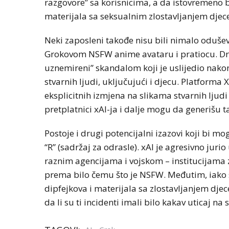
razgovore” sa korisnicima, a da istovremeno b
materijala sa seksualnim zlostavljanjem djece 
Neki zaposleni takođe nisu bili nimalo oduševl
Grokovom NSFW anime avataru i pratiocu. Drug
uznemireni” skandalom koji je uslijedio nakon
stvarnih ljudi, uključujući i djecu. Platforma
eksplicitnih izmjena na slikama stvarnih ljudi
pretplatnici xAI-ja i dalje mogu da generišu t
Postoje i drugi potencijalni izazovi koji bi m
“R” (sadržaj za odrasle). xAI je agresivno jur
raznim agencijama i vojskom – institucijama z
prema bilo čemu što je NSFW. Međutim, iako su 
dipfejkova i materijala sa zlostavljanjem djece
da li su ti incidenti imali bilo kakav uticaj 