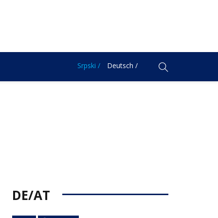
Srpski /
Deutsch /
DE/AT