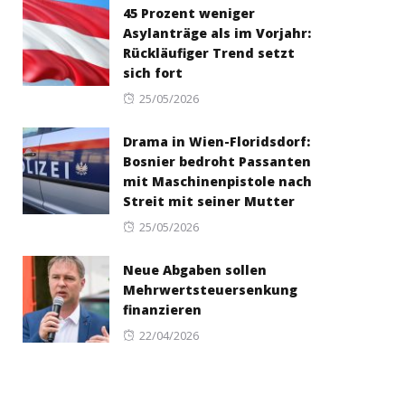
45 Prozent weniger
Asylanträge als im Vorjahr:
Rückläufiger Trend setzt
sich fort
Posted
25/05/2026
on
Drama in Wien-Floridsdorf:
Bosnier bedroht Passanten
mit Maschinenpistole nach
Streit mit seiner Mutter
Posted
25/05/2026
on
Neue Abgaben sollen
Mehrwertsteuersenkung
finanzieren
Posted
22/04/2026
on