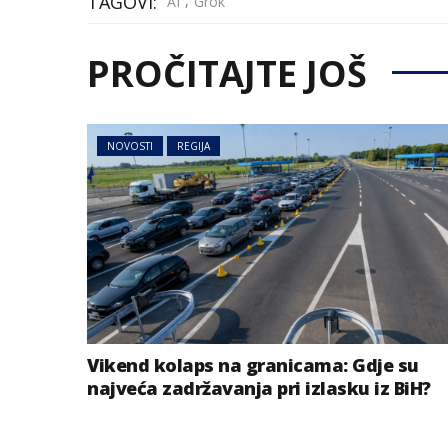
TAGOVI:
,
AI
Grok
PROČITAJTE JOŠ
NOVOSTI
REGIJA
Vikend kolaps na granicama: Gdje su
najveća zadržavanja pri izlasku iz BiH?