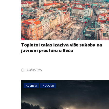
Toplotni talas izaziva više sukoba na
javnom prostoru u Beču
AUSTRIJA
NOVOSTI
Posted
06/08/2026
Jake grmljavine 
on
dijelovima Austr
AUSTRIJA
NOVOSTI