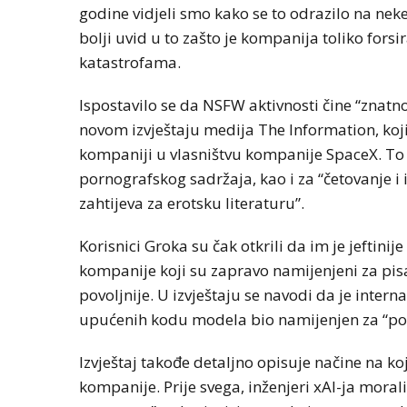
godine vidjeli smo kako se to odrazilo na nek
bolji uvid u to zašto je kompanija toliko forsi
katastrofama.
Ispostavilo se da NSFW aktivnosti čine “znatn
novom izvještaju medija The Information, koji
kompaniji u vlasništvu kompanije SpaceX. To 
pornografskog sadržaja, kao i za “četovanje i 
zahtijeva za erotsku literaturu”.
Korisnici Groka su čak otkrili da im je jeftin
kompanije koji su zapravo namijenjeni za pis
povoljnije. U izvještaju se navodi da je inter
upućenih kodu modela bio namijenjen za “porno
Izvještaj takođe detaljno opisuje načine na k
kompanije. Prije svega, inženjeri xAI-ja mora