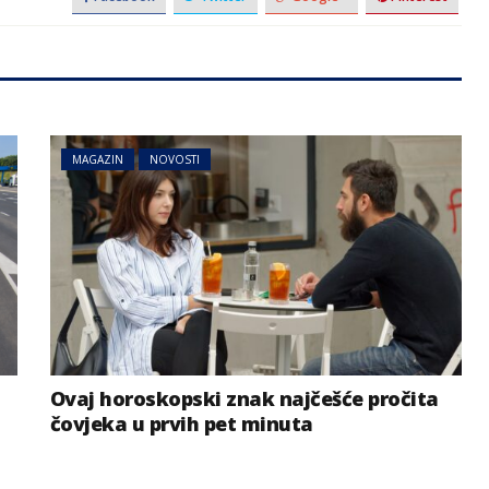
MAGAZIN
NOVOSTI
Ovaj horoskopski znak najčešće pročita
čovjeka u prvih pet minuta