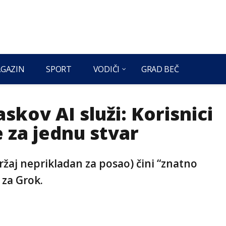
GAZIN
SPORT
VODIČI
GRAD BEČ
skov AI služi: Korisnici
 za jednu stvar
žaj neprikladan za posao) čini “znatno
 za Grok.