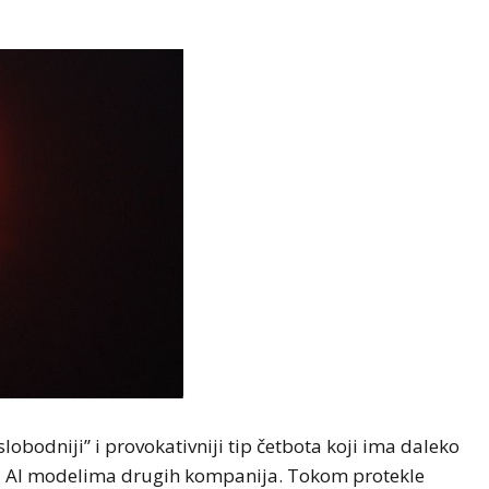
obodniji” i provokativniji tip četbota koji ima daleko
a AI modelima drugih kompanija. Tokom protekle