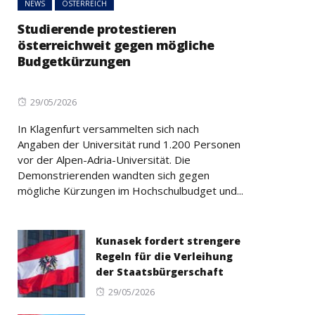
NEWS
ÖSTERREICH
Studierende protestieren
österreichweit gegen mögliche
Budgetkürzungen
Posted
29/05/2026
on
In Klagenfurt versammelten sich nach
Angaben der Universität rund 1.200 Personen
vor der Alpen-Adria-Universität. Die
Demonstrierenden wandten sich gegen
mögliche Kürzungen im Hochschulbudget und...
Kunasek fordert strengere
Regeln für die Verleihung
der Staatsbürgerschaft
Posted
29/05/2026
on