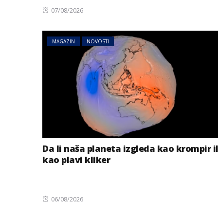
Posted
07/08/2026
on
MAGAZIN
NOVOSTI
Da li naša planeta izgleda kao krompir il
kao plavi kliker
Posted
06/08/2026
on