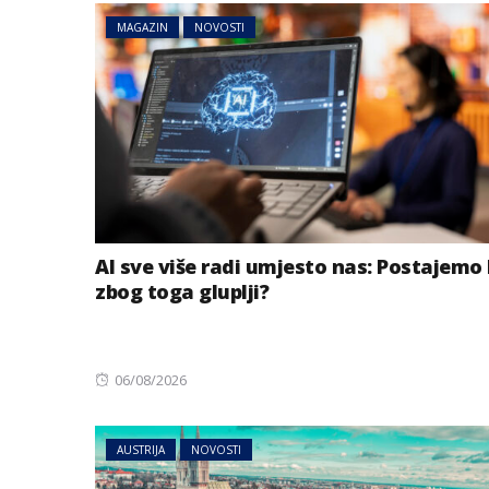
MAGAZIN
NOVOSTI
AI sve više radi umjesto nas: Postajemo 
zbog toga gluplji?
Posted
06/08/2026
on
AUSTRIJA
NOVOSTI