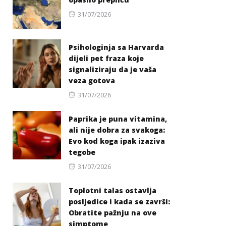
Posted
31/07/2026
on
Psihologinja sa Harvarda
dijeli pet fraza koje
signaliziraju da je vaša
veza gotova
Posted
31/07/2026
on
Paprika je puna vitamina,
ali nije dobra za svakoga:
Evo kod koga ipak izaziva
tegobe
Posted
31/07/2026
on
Toplotni talas ostavlja
posljedice i kada se završi:
Obratite pažnju na ove
simptome