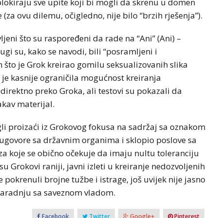
lokiraju sve upite koji bi mogli da skrenu u domen
(za ovu dilemu, očigledno, nije bilo “brzih rješenja”).
jeni što su raspoređeni da rade na “Ani” (Ani) –
i su, kako se navodi, bili “posramljeni i
 što je Grok kreirao gomilu seksualizovanih slika
 X je kasnije ograničila mogućnost kreiranja
 direktno preko Groka, ali testovi su pokazali da
akav materijal.
ogli proizaći iz Grokovog fokusa na sadržaj sa oznakom
io ugovore sa državnim organima i sklopio poslove sa
a koje se obično očekuje da imaju nultu toleranciju
Grokovi raniji, javni izleti u kreiranje nedozvoljenih
 pokrenuli brojne tužbe i istrage, još uvijek nije jasno
na saradnju sa saveznom vladom.
Facebook
Twitter
Google+
Pinterest