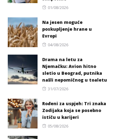
Posted
01/08/2026
on
Na jesen moguće
poskupljenje hrane u
Evropi
Posted
04/08/2026
on
Drama na letu za
Njemačku: Avion hitno
sletio u Beograd, putnika
našli nepomičnog u toaletu
Posted
31/07/2026
on
Rođeni za uspjeh: Tri znaka
Zodijaka koja se posebno
ističu u karijeri
Posted
05/08/2026
on