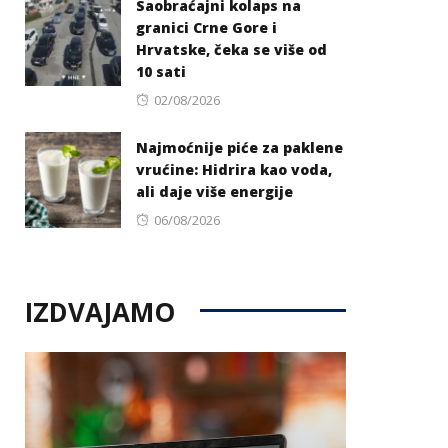
Saobraćajni kolaps na
granici Crne Gore i
Hrvatske, čeka se više od
10 sati
Posted
02/08/2026
on
Najmoćnije piće za paklene
vrućine: Hidrira kao voda,
ali daje više energije
Posted
06/08/2026
on
IZDVAJAMO