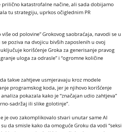
e prilično katastrofalne načine, ali sada dobijamo
rala tu strategiju, uprkos očiglednim PR
o više od polovine” Grokovog saobraćaja, navodi se u
 se poziva na dvojicu bivših zaposlenih u ovoj
uključuje korišćenje Groka za generisanje pravog
igranje uloga za odrasle” i “ogromne količine
ije da takve zahtjeve usmjeravaju kroz modele
anje programskog koda, jer je njihovo korišćenje
na analiza pokazala kako je “značajan udio zahtjeva”
-sadržaj ili slike golotinje”.
oje je ovo zakomplikovalo stvari unutar same AI
li su da smisle kako da omoguće Groku da vodi “seksi