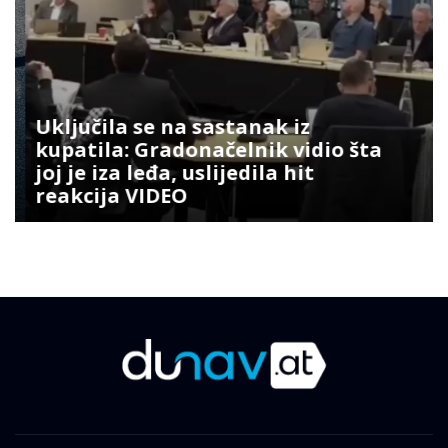
Uključila se na sastanak iz
kupatila: Gradonačelnik vidio šta
joj je iza leđa, uslijedila hit
reakcija VIDEO