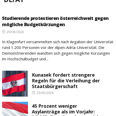
Studierende protestieren österreichweit gegen
mögliche Budgetkürzungen
Posted
29/05/2026
on
In Klagenfurt versammelten sich nach Angaben der Universität
rund 1.200 Personen vor der Alpen-Adria-Universität. Die
Demonstrierenden wandten sich gegen mögliche Kürzungen
im Hochschulbudget und...
Kunasek fordert strengere
Regeln für die Verleihung der
Staatsbürgerschaft
Posted
29/05/2026
on
45 Prozent weniger
Asylanträge als im Vorjahr: