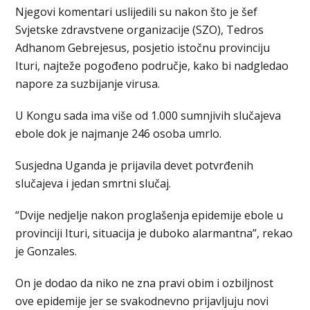
Njegovi komentari uslijedili su nakon što je šef
Svjetske zdravstvene organizacije (SZO), Tedros
Adhanom Gebrejesus, posjetio istočnu provinciju
Ituri, najteže pogođeno područje, kako bi nadgledao
napore za suzbijanje virusa.
U Kongu sada ima više od 1.000 sumnjivih slučajeva
ebole dok je najmanje 246 osoba umrlo.
Susjedna Uganda je prijavila devet potvrđenih
slučajeva i jedan smrtni slučaj.
“Dvije nedjelje nakon proglašenja epidemije ebole u
provinciji Ituri, situacija je duboko alarmantna”, rekao
je Gonzales.
On je dodao da niko ne zna pravi obim i ozbiljnost
ove epidemije jer se svakodnevno prijavljuju novi