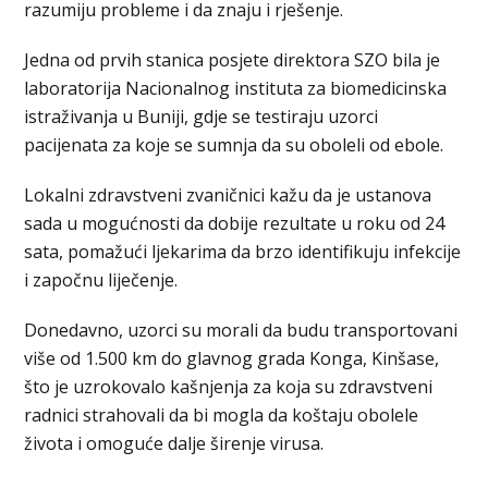
razumiju probleme i da znaju i rješenje.
Jedna od prvih stanica posjete direktora SZO bila je
laboratorija Nacionalnog instituta za biomedicinska
istraživanja u Buniji, gdje se testiraju uzorci
pacijenata za koje se sumnja da su oboleli od ebole.
Lokalni zdravstveni zvaničnici kažu da je ustanova
sada u mogućnosti da dobije rezultate u roku od 24
sata, pomažući ljekarima da brzo identifikuju infekcije
i započnu liječenje.
Donedavno, uzorci su morali da budu transportovani
više od 1.500 km do glavnog grada Konga, Kinšase,
što je uzrokovalo kašnjenja za koja su zdravstveni
radnici strahovali da bi mogla da koštaju obolele
života i omoguće dalje širenje virusa.