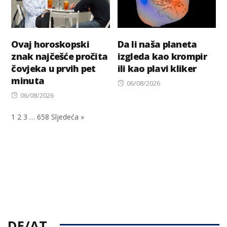
Ovaj horoskopski
Da li naša planeta
znak najčešće pročita
izgleda kao krompir
čovjeka u prvih pet
ili kao plavi kliker
minuta
Posted
06/08/2026
Posted
on
06/08/2026
on
1
2
3
…
658
Sljedeća »
DE/AT