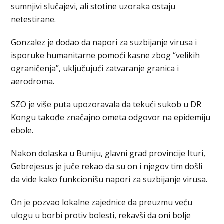
sumnjivi slučajevi, ali stotine uzoraka ostaju
netestirane.
Gonzalez je dodao da napori za suzbijanje virusa i
isporuke humanitarne pomoći kasne zbog “velikih
ograničenja”, uključujući zatvaranje granica i
aerodroma.
SZO je više puta upozoravala da tekući sukob u DR
Kongu takođe značajno ometa odgovor na epidemiju
ebole.
Nakon dolaska u Buniju, glavni grad provincije Ituri,
Gebrejesus je juče rekao da su on i njegov tim došli
da vide kako funkcionišu napori za suzbijanje virusa.
On je pozvao lokalne zajednice da preuzmu veću
ulogu u borbi protiv bolesti, rekavši da oni bolje