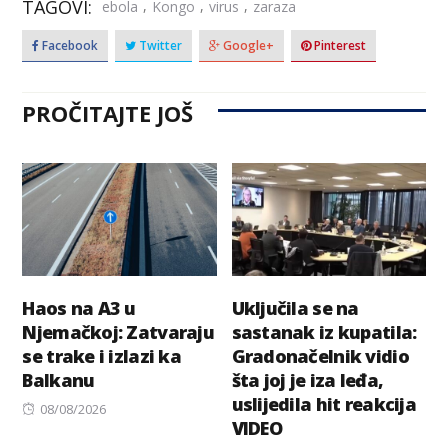
TAGOVI:
,
,
,
ebola
Kongo
virus
zaraza
Facebook
Twitter
Google+
Pinterest
PROČITAJTE JOŠ
Haos na A3 u
Uključila se na
Njemačkoj: Zatvaraju
sastanak iz kupatila:
se trake i izlazi ka
Gradonačelnik vidio
Balkanu
šta joj je iza leđa,
uslijedila hit reakcija
Posted
08/08/2026
VIDEO
on