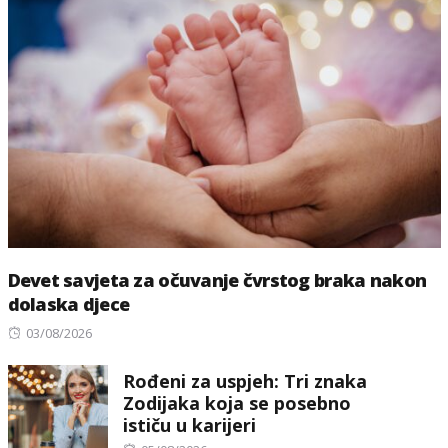
Devet savjeta za očuvanje čvrstog braka nakon
dolaska djece
Posted
03/08/2026
on
Rođeni za uspjeh: Tri znaka
Zodijaka koja se posebno
ističu u karijeri