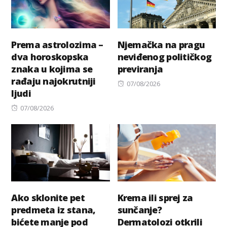
Prema astrolozima –
Njemačka na pragu
dva horoskopska
neviđenog političkog
znaka u kojima se
previranja
rađaju najokrutniji
Posted
07/08/2026
ljudi
on
Posted
07/08/2026
on
Ako sklonite pet
Krema ili sprej za
predmeta iz stana,
sunčanje?
bićete manje pod
Dermatolozi otkrili