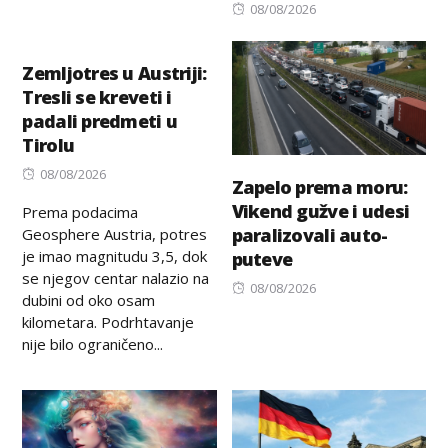
Posted
08/08/2026
on
Zemljotres u Austriji:
Tresli se kreveti i
padali predmeti u
Tirolu
Posted
08/08/2026
Zapelo prema moru:
on
Vikend gužve i udesi
Prema podacima
paralizovali auto-
Geosphere Austria, potres
je imao magnitudu 3,5, dok
puteve
se njegov centar nalazio na
Posted
08/08/2026
dubini od oko osam
on
kilometara. Podrhtavanje
nije bilo ograničeno...