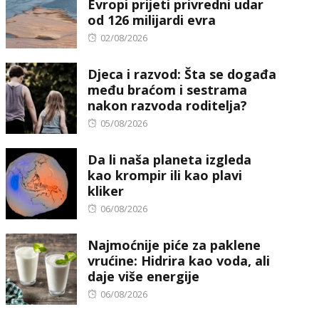
Evropi prijeti privredni udar
od 126 milijardi evra
Posted
02/08/2026
on
Djeca i razvod: Šta se događa
među braćom i sestrama
nakon razvoda roditelja?
Posted
05/08/2026
on
Da li naša planeta izgleda
kao krompir ili kao plavi
kliker
Posted
06/08/2026
on
Najmoćnije piće za paklene
vrućine: Hidrira kao voda, ali
daje više energije
Posted
06/08/2026
on