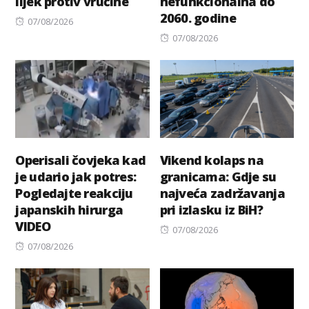
lijek protiv vrućine
nefunkcionalna do
2060. godine
Posted
07/08/2026
on
Posted
07/08/2026
on
Operisali čovjeka kad
Vikend kolaps na
je udario jak potres:
granicama: Gdje su
Pogledajte reakciju
najveća zadržavanja
japanskih hirurga
pri izlasku iz BiH?
VIDEO
Posted
07/08/2026
Posted
on
07/08/2026
on