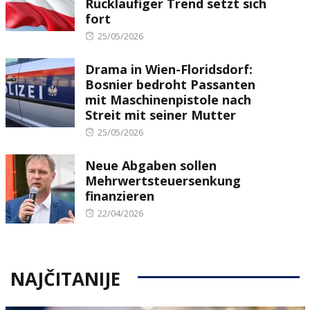
Rückläufiger Trend setzt sich
fort
Posted
25/05/2026
on
Drama in Wien-Floridsdorf:
Bosnier bedroht Passanten
mit Maschinenpistole nach
Streit mit seiner Mutter
Posted
25/05/2026
on
Neue Abgaben sollen
Mehrwertsteuersenkung
finanzieren
Posted
22/04/2026
on
NAJČITANIJE