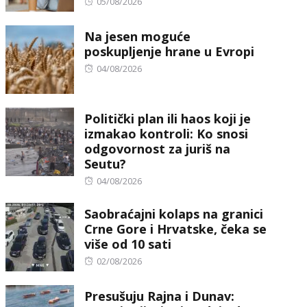
Posted
05/08/2026
on
Na jesen moguće
poskupljenje hrane u Evropi
Posted
04/08/2026
on
Politički plan ili haos koji je
izmakao kontroli: Ko snosi
odgovornost za juriš na
Seutu?
Posted
04/08/2026
on
Saobraćajni kolaps na granici
Crne Gore i Hrvatske, čeka se
više od 10 sati
Posted
02/08/2026
on
Presušuju Rajna i Dunav: