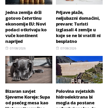
Jedna zemlja drži
Prljave plaže,
gotovo četvrtinu
neljubazni domaćini,
ekonomije EU: Novi
prevare: Turisti
podaci otkrivaju ko
izglasali 4 zemlje u
vuče kontinent
koje se ne bi vratili ni
naprijed
besplatno
Posted
Posted
07/08/2026
07/08/2026
on
on
Bizaran savjet
Polovina svjetskih
Sjeverne Koreje: Supa
hidroelektrana bi
od psećeg mesa kao
mogla da postane