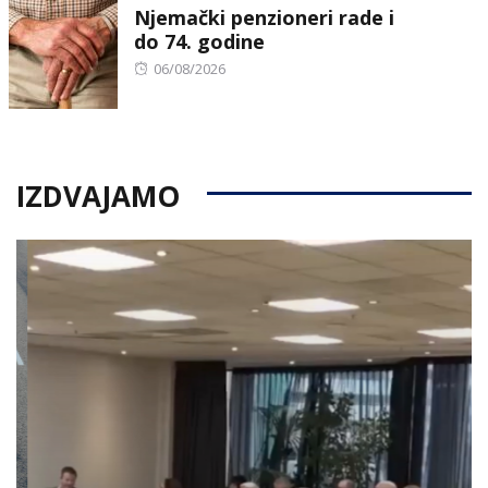
Njemački penzioneri rade i
do 74. godine
Posted
06/08/2026
on
IZDVAJAMO