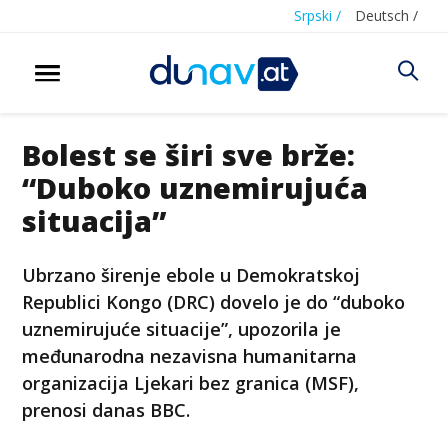
Srpski /
Deutsch /
Bolest se širi sve brže:
“Duboko uznemirujuća
situacija”
Ubrzano širenje ebole u Demokratskoj
Republici Kongo (DRC) dovelo je do “duboko
uznemirujuće situacije”, upozorila je
međunarodna nezavisna humanitarna
organizacija Ljekari bez granica (MSF),
prenosi danas BBC.