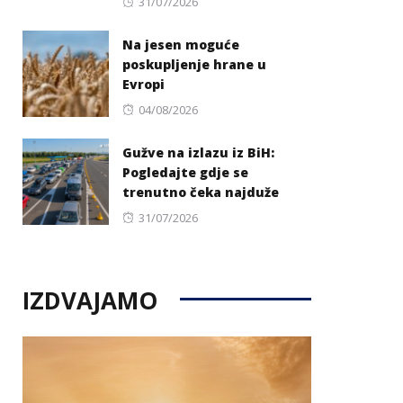
Posted
31/07/2026
on
Na jesen moguće
poskupljenje hrane u
Evropi
Posted
04/08/2026
on
Gužve na izlazu iz BiH:
Pogledajte gdje se
trenutno čeka najduže
Posted
31/07/2026
on
IZDVAJAMO