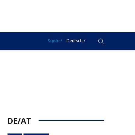
Srpski /
Deutsch /
DE/AT