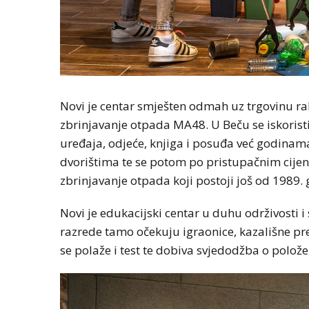
Novi je centar smješten odmah uz trgovinu r
zbrinjavanje otpada MA48. U Beču se iskoristi
uređaja, odjeće, knjiga i posuđa već godina
dvorištima te se potom po pristupačnim cij
zbrinjavanje otpada koji postoji još od 1989. 
Novi je edukacijski centar u duhu održivosti 
razrede tamo očekuju igraonice, kazališne pr
se polaže i test te dobiva svjedodžba o polož