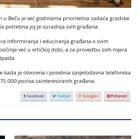
m u Beču je već godinama prioritetna zadaća gradske
la potrebna joj je suradnja svih građana.
ra informiranja i educiranja građana o svim
očinje već u vrtićkoj dobi, a za provedbu svih mjera
otpada.
me kada je otvorena i posebna savjetodavna telefonska
o 75.000 poziva zainteresiranih građana.
Facebook
Twitter
Google+
Pinterest