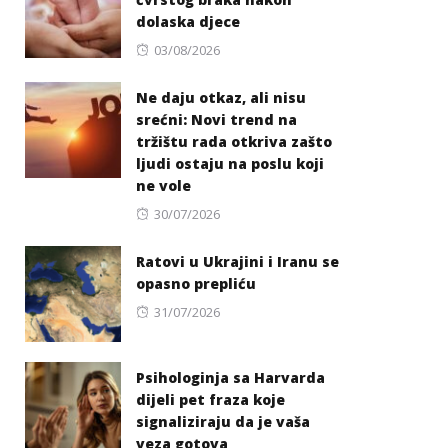
dolaska djece
Posted
03/08/2026
on
Ne daju otkaz, ali nisu
srećni: Novi trend na
tržištu rada otkriva zašto
ljudi ostaju na poslu koji
ne vole
Posted
30/07/2026
on
Ratovi u Ukrajini i Iranu se
opasno prepliću
Posted
31/07/2026
on
Psihologinja sa Harvarda
dijeli pet fraza koje
signaliziraju da je vaša
veza gotova