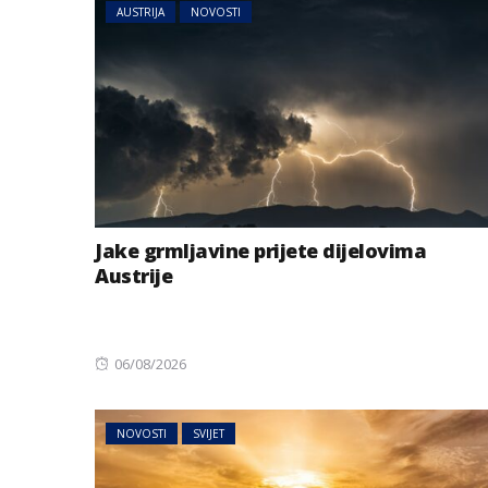
AUSTRIJA
NOVOSTI
Jake grmljavine prijete dijelovima
Austrije
Posted
06/08/2026
on
NOVOSTI
SVIJET