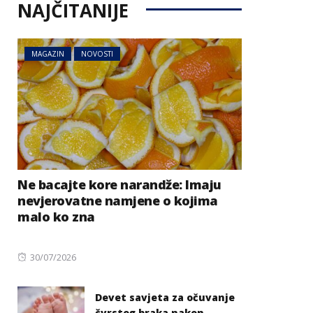
NAJČITANIJE
MAGAZIN
NOVOSTI
Ne bacajte kore narandže: Imaju
nevjerovatne namjene o kojima
malo ko zna
Posted
30/07/2026
on
Devet savjeta za očuvanje
čvrstog braka nakon