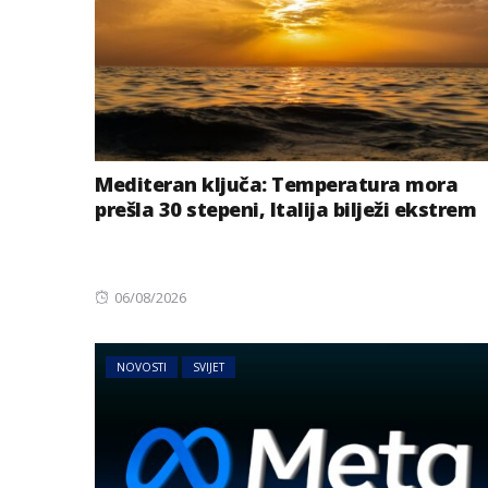
Mediteran ključa: Temperatura mora
prešla 30 stepeni, Italija bilježi ekstrem
Posted
06/08/2026
on
NOVOSTI
SVIJET