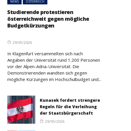
NEWS
ÖSTERREICH
Studierende protestieren
österreichweit gegen mögliche
Budgetkürzungen
Posted
29/05/2026
on
In Klagenfurt versammelten sich nach
Angaben der Universität rund 1.200 Personen
vor der Alpen-Adria-Universität. Die
Demonstrierenden wandten sich gegen
mögliche Kürzungen im Hochschulbudget und...
Kunasek fordert strengere
Regeln für die Verleihung
der Staatsbürgerschaft
Posted
29/05/2026
on