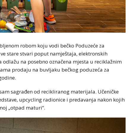
abljenom robom koju vodi bečko Poduzeće za
ve stare stvari poput namještaja, elektronskih
ma odlažu na posebno označena mjesta u reciklažnim
enama prodaju na buvljaku bečkog poduzeća za
godine.
i sam sagrađen od recikliranog materijala. Učeničke
edstave, upcycling radionice i predavanja nakon kojih
enoj „otpad maturi“.