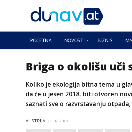
POČETNA
NOVOSTI
BIZNIS
MA
Briga o okolišu uči
Koliko je ekologija bitna tema u gl
da će u jesen 2018. biti otvoren nov
saznati sve o razvrstavanju otpada, r
AUSTRIJA
11. 07. 2018.