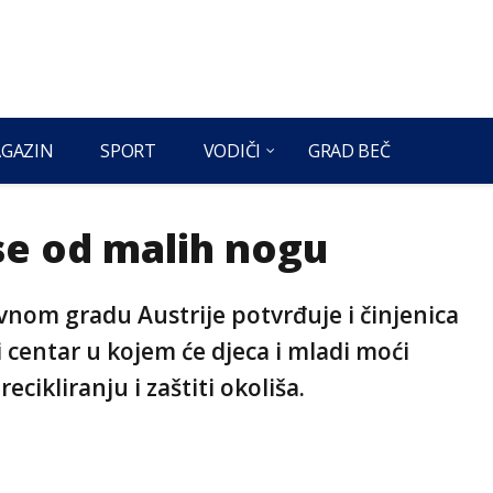
GAZIN
SPORT
VODIČI
GRAD BEČ
 se od malih nogu
avnom gradu Austrije potvrđuje i činjenica
i centar u kojem će djeca i mladi moći
ecikliranju i zaštiti okoliša.