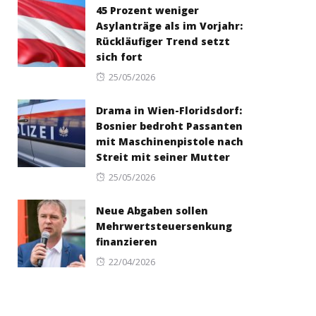
45 Prozent weniger
Asylanträge als im Vorjahr:
Rückläufiger Trend setzt
sich fort
Posted
25/05/2026
on
Drama in Wien-Floridsdorf:
Bosnier bedroht Passanten
mit Maschinenpistole nach
Streit mit seiner Mutter
Posted
25/05/2026
on
Neue Abgaben sollen
Mehrwertsteuersenkung
finanzieren
Posted
22/04/2026
on