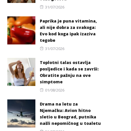
Posted
31/07/2026
on
Paprika je puna vitamina,
ali nije dobra za svakoga:
Evo kod koga ipak izaziva
tegobe
Posted
31/07/2026
on
Toplotni talas ostavlja
posljedice i kada se završi:
Obratite pažnju na ove
simptome
Posted
01/08/2026
on
Drama na letu za
Njemačku: Avion hitno
sletio u Beograd, putnika
našli nepomičnog u toaletu