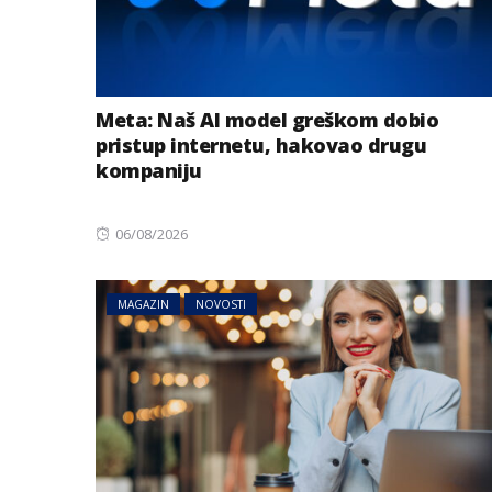
Meta: Naš AI model greškom dobio
pristup internetu, hakovao drugu
kompaniju
Posted
06/08/2026
on
MAGAZIN
NOVOSTI
NOVOSTI
SVIJET
Džej Di Vens: Do
vjerovatno neće 