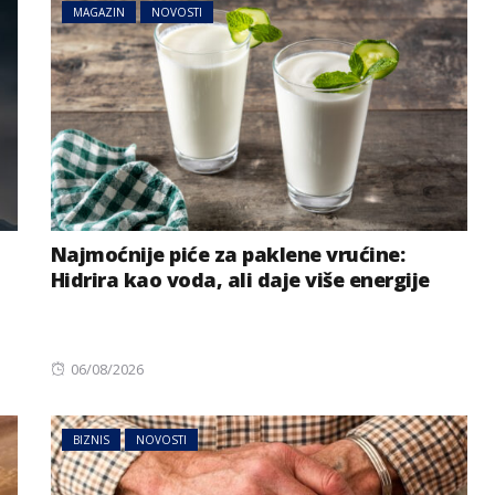
MAGAZIN
NOVOSTI
Najmoćnije piće za paklene vrućine:
Hidrira kao voda, ali daje više energije
Posted
06/08/2026
on
BIZNIS
NOVOSTI