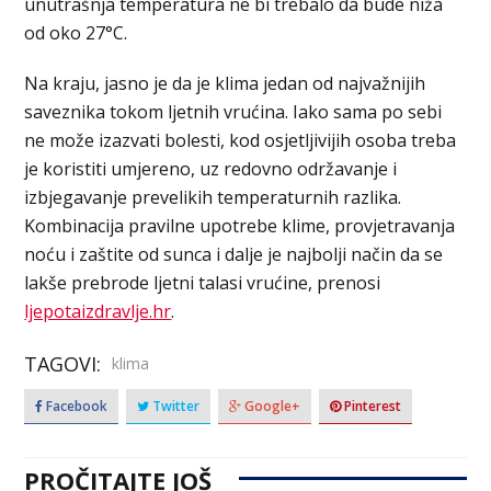
unutrašnja temperatura ne bi trebalo da bude niža
od oko 27°C.
Na kraju, jasno je da je klima jedan od najvažnijih
saveznika tokom ljetnih vrućina. Iako sama po sebi
ne može izazvati bolesti, kod osjetljivijih osoba treba
je koristiti umjereno, uz redovno održavanje i
izbjegavanje prevelikih temperaturnih razlika.
Kombinacija pravilne upotrebe klime, provjetravanja
noću i zaštite od sunca i dalje je najbolji način da se
lakše prebrode ljetni talasi vrućine, prenosi
ljepotaizdravlje.hr
.
TAGOVI:
klima
Facebook
Twitter
Google+
Pinterest
PROČITAJTE JOŠ