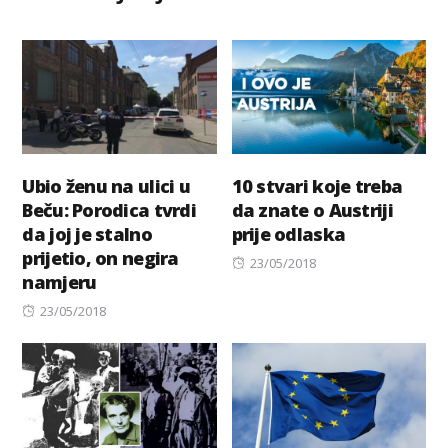
Ubio ženu na ulici u
10 stvari koje treba
Beču: Porodica tvrdi
da znate o Austriji
da joj je stalno
prije odlaska
prijetio, on negira
Posted
23/05/2018
namjeru
on
Posted
23/05/2018
on