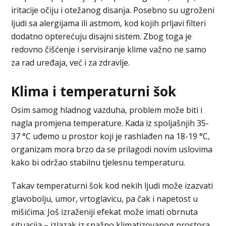
iritacije očiju i otežanog disanja. Posebno su ugroženi
ljudi sa alergijama ili astmom, kod kojih prljavi filteri
dodatno opterećuju disajni sistem. Zbog toga je
redovno čišćenje i servisiranje klime važno ne samo
za rad uređaja, već i za zdravlje.
Klima i temperaturni šok
Osim samog hladnog vazduha, problem može biti i
nagla promjena temperature. Kada iz spoljašnjih 35-
37 °C uđemo u prostor koji je rashlađen na 18-19 °C,
organizam mora brzo da se prilagodi novim uslovima
kako bi održao stabilnu tjelesnu temperaturu.
Takav temperaturni šok kod nekih ljudi može izazvati
glavobolju, umor, vrtoglavicu, pa čak i napetost u
mišićima. Još izraženiji efekat može imati obrnuta
situacija – izlazak iz snažno klimatizovanog prostora