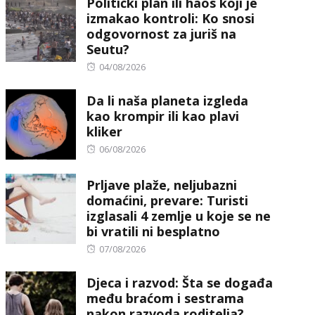
Politički plan ili haos koji je
izmakao kontroli: Ko snosi
odgovornost za juriš na
Seutu?
Posted
04/08/2026
on
Da li naša planeta izgleda
kao krompir ili kao plavi
kliker
Posted
06/08/2026
on
Prljave plaže, neljubazni
domaćini, prevare: Turisti
izglasali 4 zemlje u koje se ne
bi vratili ni besplatno
Posted
07/08/2026
on
Djeca i razvod: Šta se događa
među braćom i sestrama
nakon razvoda roditelja?