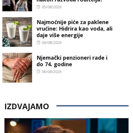
Posted
05/08/2026
on
Najmoćnije piće za paklene
vrućine: Hidrira kao voda, ali
daje više energije
Posted
06/08/2026
on
Njemački penzioneri rade i
do 74. godine
Posted
06/08/2026
on
IZDVAJAMO