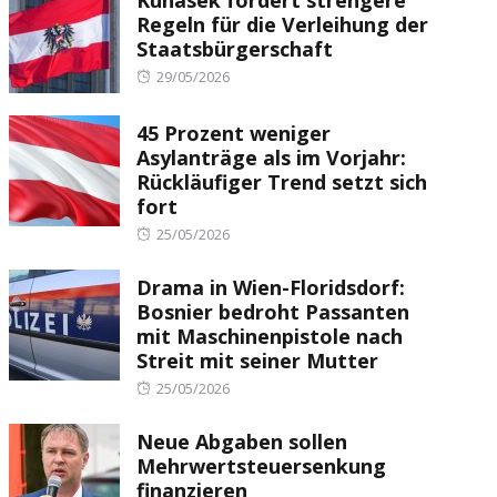
Kunasek fordert strengere
Regeln für die Verleihung der
Staatsbürgerschaft
Posted
29/05/2026
on
45 Prozent weniger
Asylanträge als im Vorjahr:
Rückläufiger Trend setzt sich
fort
Posted
25/05/2026
on
Drama in Wien-Floridsdorf:
Bosnier bedroht Passanten
mit Maschinenpistole nach
Streit mit seiner Mutter
Posted
25/05/2026
on
Neue Abgaben sollen
Mehrwertsteuersenkung
finanzieren