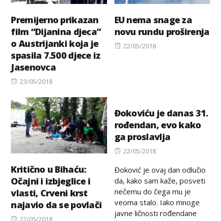
Premijerno prikazan
EU nema snage za
film “Dijanina djeca”
novu rundu proširenja
o Austrijanki koja je
Posted
22/05/2018
spasila 7.500 djece iz
on
Jasenovca
Posted
23/05/2018
on
Đokoviću je danas 31.
rođendan, evo kako
ga proslavlja
Posted
22/05/2018
on
Kritično u Bihaću:
Đoković je ovaj dan odlučio
Očajni i izbjeglice i
da, kako sam kaže, posveti
nečemu do čega mu je
vlasti, Crveni krst
veoma stalo. Iako mnoge
najavio da se povlači
javne ličnosti rođendane
Posted
22/05/2018