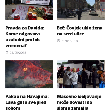
Pravda za Davida:
Beč: Čovjek ubio ženu
Kome odgovara
na sred ulice
uzaludni protok
Posted
21/05/2018
vremena?
on
Posted
21/05/2018
on
Pakao na Havajima:
Masovno iseljavanje
Lava guta sve pred
može dovesti do
sobom
sloma zemalja