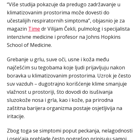
“Više studija pokazuje da predugo zadržavanje u
klimatizovanim prostorima može dovesti do
učestalijih respiratornih simptoma”, objasnio je za
magazin
Time
dr Vilijam Čekli, pulmolog i specijalista
intenzivne medicine i profesor na Johns Hopkins
School of Medicine.
Grebanje u grlu, suve oči, usne i koža među
najčešćim su tegobama koje ljudi prijavljuju nakon
boravka u klimatizovanim prostorima. Uzrok je često
suv vazduh – dugotrajno korišćenje klime smanjuje
vlažnost u prostoriji, što dovodi do isušivanja
sluzokože nosa i grla, kao i kože, pa prirodna
zaštitna barijera organizma postaje osjetljivija na
iritacije.
Zbog toga se simptomi poput peckanja, nelagodnosti
i osejćaja prehlade često pogrešno pripisuju samoj