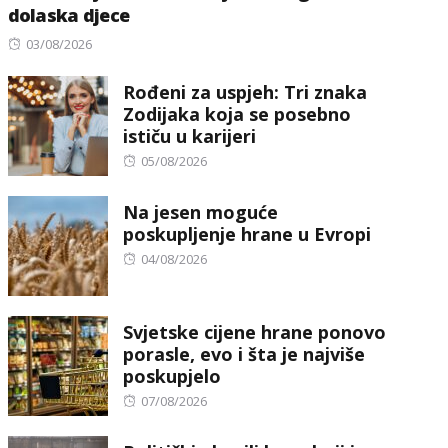
dolaska djece
Posted
03/08/2026
on
Rođeni za uspjeh: Tri znaka
Zodijaka koja se posebno
ističu u karijeri
Posted
05/08/2026
on
Na jesen moguće
poskupljenje hrane u Evropi
Posted
04/08/2026
on
Svjetske cijene hrane ponovo
porasle, evo i šta je najviše
poskupjelo
Posted
07/08/2026
on