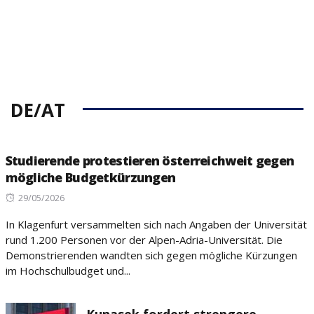
DE/AT
Studierende protestieren österreichweit gegen
mögliche Budgetkürzungen
Posted
29/05/2026
on
In Klagenfurt versammelten sich nach Angaben der Universität
rund 1.200 Personen vor der Alpen-Adria-Universität. Die
Demonstrierenden wandten sich gegen mögliche Kürzungen
im Hochschulbudget und...