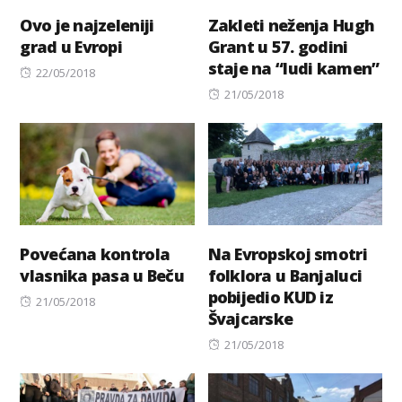
Ovo je najzeleniji
Zakleti neženja Hugh
grad u Evropi
Grant u 57. godini
staje na “ludi kamen”
Posted
22/05/2018
on
Posted
21/05/2018
on
Povećana kontrola
Na Evropskoj smotri
vlasnika pasa u Beču
folklora u Banjaluci
pobijedio KUD iz
Posted
21/05/2018
Švajcarske
on
Posted
21/05/2018
on