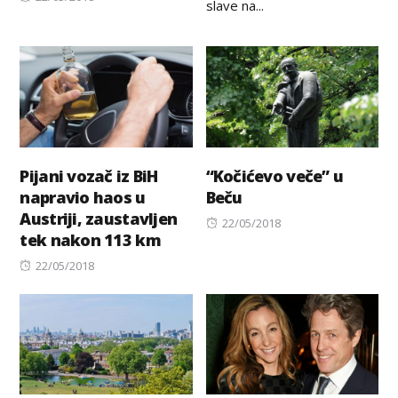
slave na...
on
Pijani vozač iz BiH
“Kočićevo veče” u
napravio haos u
Beču
Austriji, zaustavljen
Posted
22/05/2018
tek nakon 113 km
on
Posted
22/05/2018
on