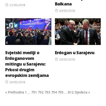
Balkana
Posted
21/05/2018
on
Posted
20/05/2018
on
Svjetski mediji o
Erdogan u Sarajevu
Erdoganovom
Posted
20/05/2018
mitingu u Sarajevu:
on
Prkosi drugim
evropskim zemljama
Posted
20/05/2018
on
« Prethodna
1
…
791
792
793
794
795
…
812
Sljedeća »