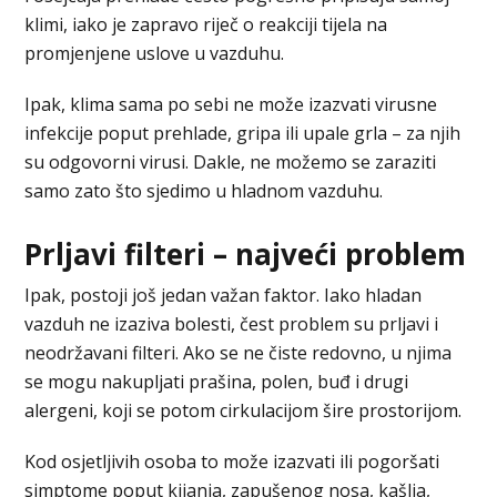
klimi, iako je zapravo riječ o reakciji tijela na
promjenjene uslove u vazduhu.
Ipak, klima sama po sebi ne može izazvati virusne
infekcije poput prehlade, gripa ili upale grla – za njih
su odgovorni virusi. Dakle, ne možemo se zaraziti
samo zato što sjedimo u hladnom vazduhu.
Prljavi filteri – najveći problem
Ipak, postoji još jedan važan faktor. Iako hladan
vazduh ne izaziva bolesti, čest problem su prljavi i
neodržavani filteri. Ako se ne čiste redovno, u njima
se mogu nakupljati prašina, polen, buđ i drugi
alergeni, koji se potom cirkulacijom šire prostorijom.
Kod osjetljivih osoba to može izazvati ili pogoršati
simptome poput kijanja, zapušenog nosa, kašlja,