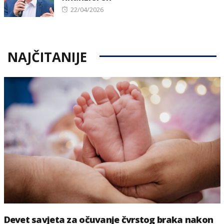
Posted
22/04/2026
on
NAJČITANIJE
Devet savjeta za očuvanje čvrstog braka nakon