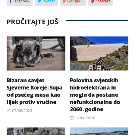
Facebook
Twitter
Google+
Pinterest
PROČITAJTE JOŠ
Bizaran savjet
Polovina svjetskih
Sjeverne Koreje: Supa
hidroelektrana bi
od psećeg mesa kao
mogla da postane
lijek protiv vrućine
nefunkcionalna do
2060. godine
Posted
07/08/2026
on
Posted
07/08/2026
on