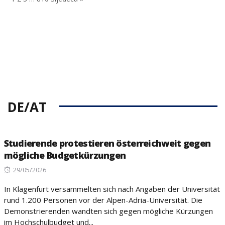
DE/AT
Studierende protestieren österreichweit gegen
mögliche Budgetkürzungen
Posted
29/05/2026
on
In Klagenfurt versammelten sich nach Angaben der Universität
rund 1.200 Personen vor der Alpen-Adria-Universität. Die
Demonstrierenden wandten sich gegen mögliche Kürzungen
im Hochschulbudget und...