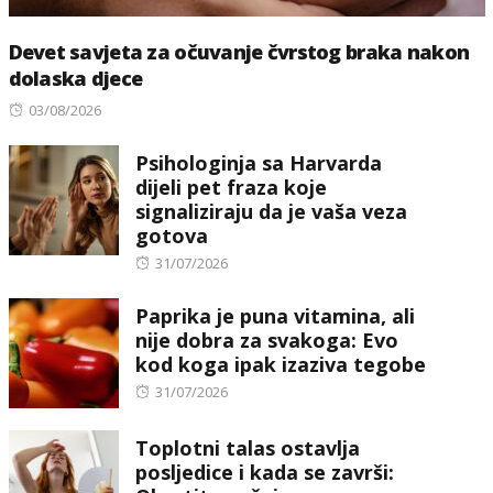
Devet savjeta za očuvanje čvrstog braka nakon
dolaska djece
Posted
03/08/2026
on
Psihologinja sa Harvarda
dijeli pet fraza koje
signaliziraju da je vaša veza
gotova
Posted
31/07/2026
on
Paprika je puna vitamina, ali
nije dobra za svakoga: Evo
kod koga ipak izaziva tegobe
Posted
31/07/2026
on
Toplotni talas ostavlja
posljedice i kada se završi: