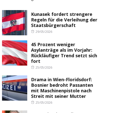
Kunasek fordert strengere
Regeln für die Verleihung der
Staatsbürgerschaft
Posted
29/05/2026
on
45 Prozent weniger
Asylanträge als im Vorjahr:
Rückläufiger Trend setzt sich
fort
Posted
25/05/2026
on
Drama in Wien-Floridsdorf:
Bosnier bedroht Passanten
mit Maschinenpistole nach
Streit mit seiner Mutter
Posted
25/05/2026
on