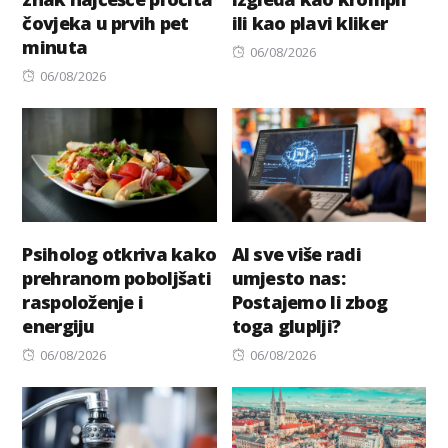
čovjeka u prvih pet
ili kao plavi kliker
minuta
Posted
06/08/2026
Posted
on
06/08/2026
on
Psiholog otkriva kako
AI sve više radi
prehranom poboljšati
umjesto nas:
raspoloženje i
Postajemo li zbog
energiju
toga gluplji?
Posted
Posted
06/08/2026
06/08/2026
on
on