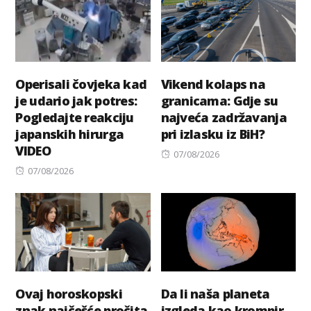
Operisali čovjeka kad
Vikend kolaps na
je udario jak potres:
granicama: Gdje su
Pogledajte reakciju
najveća zadržavanja
japanskih hirurga
pri izlasku iz BiH?
VIDEO
Posted
07/08/2026
Posted
on
07/08/2026
on
Ovaj horoskopski
Da li naša planeta
znak najčešće pročita
izgleda kao krompir