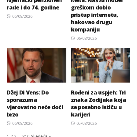
rade i do 74. godine
greškom dobio
pristup internetu,
Posted
06/08/2026
hakovao drugu
on
kompaniju
Posted
06/08/2026
on
Džej Di Vens: Do
Rođeni za uspjeh: Tri
sporazuma
znaka Zodijaka koja
vjerovatno neće doći
se posebno ističu u
brzo
karijeri
Posted
Posted
06/08/2026
05/08/2026
on
on
1
2
3
…
810
Sljedeća »