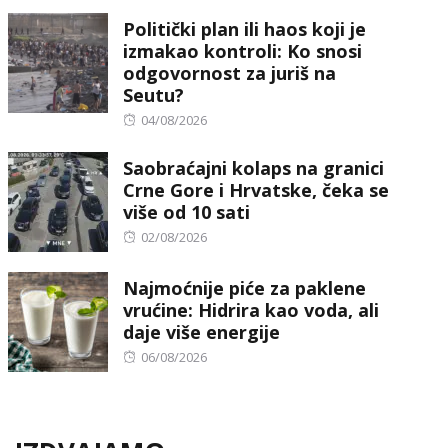
on
Politički plan ili haos koji je
izmakao kontroli: Ko snosi
odgovornost za juriš na
Seutu?
Posted
04/08/2026
on
Saobraćajni kolaps na granici
Crne Gore i Hrvatske, čeka se
više od 10 sati
Posted
02/08/2026
on
Najmoćnije piće za paklene
vrućine: Hidrira kao voda, ali
daje više energije
Posted
06/08/2026
on