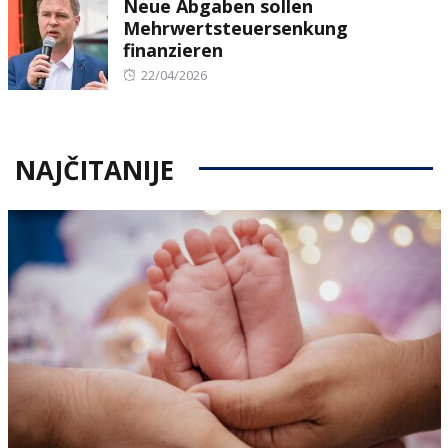
Neue Abgaben sollen
Mehrwertsteuersenkung
finanzieren
Posted
22/04/2026
on
NAJČITANIJE