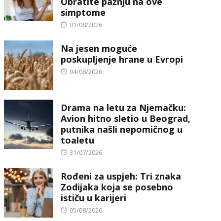
Obratite pažnju na ove
simptome
Posted
01/08/2026
on
Na jesen moguće
poskupljenje hrane u Evropi
Posted
04/08/2026
on
Drama na letu za Njemačku:
Avion hitno sletio u Beograd,
putnika našli nepomičnog u
toaletu
Posted
31/07/2026
on
Rođeni za uspjeh: Tri znaka
Zodijaka koja se posebno
ističu u karijeri
Posted
05/08/2026