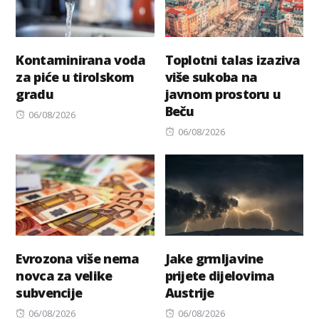
Kontaminirana voda
Toplotni talas izaziva
za piće u tirolskom
više sukoba na
gradu
javnom prostoru u
Beču
Posted
06/08/2026
on
Posted
06/08/2026
on
Evrozona više nema
Jake grmljavine
novca za velike
prijete dijelovima
subvencije
Austrije
Posted
Posted
06/08/2026
06/08/2026