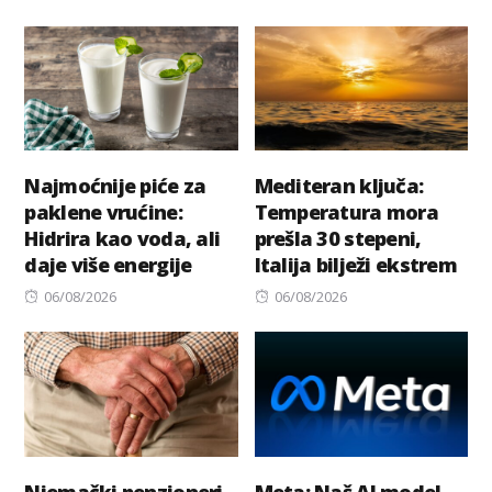
on
on
Najmoćnije piće za
Mediteran ključa:
paklene vrućine:
Temperatura mora
Hidrira kao voda, ali
prešla 30 stepeni,
daje više energije
Italija bilježi ekstrem
Posted
Posted
06/08/2026
06/08/2026
on
on
Njemački penzioneri
Meta: Naš AI model