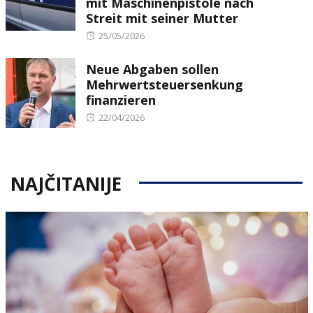
mit Maschinenpistole nach
Streit mit seiner Mutter
Posted
25/05/2026
on
Neue Abgaben sollen
Mehrwertsteuersenkung
finanzieren
Posted
22/04/2026
on
NAJČITANIJE