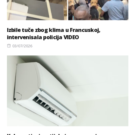
Izbile tuče zbog klima u Francuskoj,
intervenisala policija VIDEO
Posted
03/07/2026
on