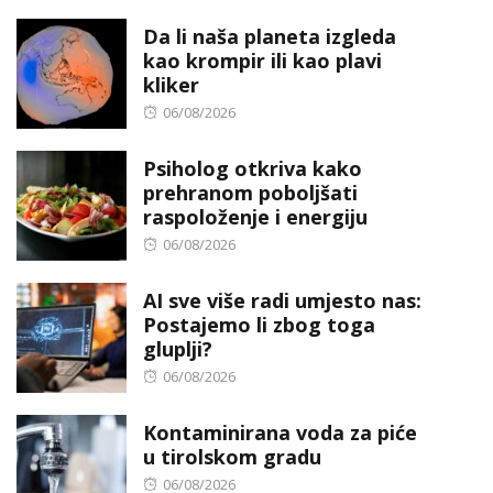
on
Da li naša planeta izgleda
kao krompir ili kao plavi
kliker
Posted
06/08/2026
on
Psiholog otkriva kako
prehranom poboljšati
raspoloženje i energiju
Posted
06/08/2026
on
AI sve više radi umjesto nas:
Postajemo li zbog toga
gluplji?
Posted
06/08/2026
on
Kontaminirana voda za piće
u tirolskom gradu
Posted
06/08/2026