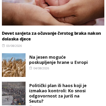
Devet savjeta za očuvanje čvrstog braka nakon
dolaska djece
Posted
03/08/2026
on
Na jesen moguće
poskupljenje hrane u Evropi
Posted
04/08/2026
on
Politički plan ili haos koji je
izmakao kontroli: Ko snosi
odgovornost za juriš na
Seutu?