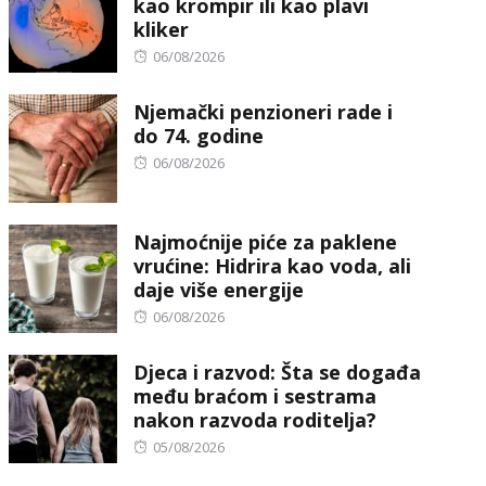
kao krompir ili kao plavi
kliker
Posted
06/08/2026
on
Njemački penzioneri rade i
do 74. godine
Posted
06/08/2026
on
Najmoćnije piće za paklene
vrućine: Hidrira kao voda, ali
daje više energije
Posted
06/08/2026
on
Djeca i razvod: Šta se događa
među braćom i sestrama
nakon razvoda roditelja?
Posted
05/08/2026
on