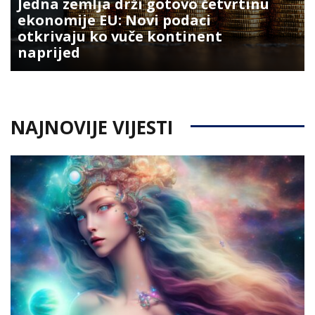
Jedna zemlja drži gotovo četvrtinu
ekonomije EU: Novi podaci
otkrivaju ko vuče kontinent
naprijed
NAJNOVIJE VIJESTI