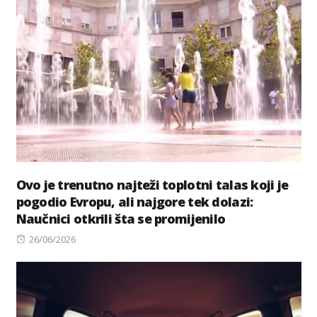
Ovo je trenutno najteži toplotni talas koji je
pogodio Evropu, ali najgore tek dolazi:
Naučnici otkrili šta se promijenilo
Posted
26/06/2026
on