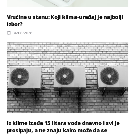
Vrućine u stanu: Koji klima-uređaj je najbolji
izbor?
Posted
04/08/2026
on
Iz klime izađe 15 litara vode dnevno i svi je
prosipaju, a ne znaju kako može da se