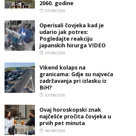
2060. godine
Posted
07/08/2026
on
Operisali čovjeka kad je
udario jak potres:
Pogledajte reakciju
japanskih hirurga VIDEO
Posted
07/08/2026
on
Vikend kolaps na
granicama: Gdje su najveća
zadržavanja pri izlasku iz
BiH?
Posted
07/08/2026
on
Ovaj horoskopski znak
najčešće pročita čovjeka u
prvih pet minuta
Posted
06/08/2026