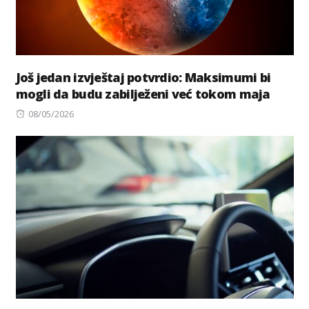
Još jedan izvještaj potvrdio: Maksimumi bi
mogli da budu zabilježeni već tokom maja
Posted
08/05/2026
on