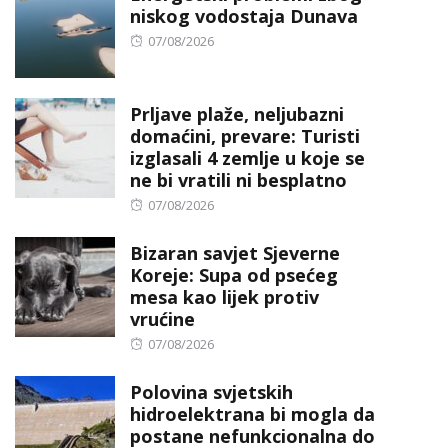
niskog vodostaja Dunava
Posted
07/08/2026
on
Prljave plaže, neljubazni
domaćini, prevare: Turisti
izglasali 4 zemlje u koje se
ne bi vratili ni besplatno
Posted
07/08/2026
on
Bizaran savjet Sjeverne
Koreje: Supa od psećeg
mesa kao lijek protiv
vrućine
Posted
07/08/2026
on
Polovina svjetskih
hidroelektrana bi mogla da
postane nefunkcionalna do