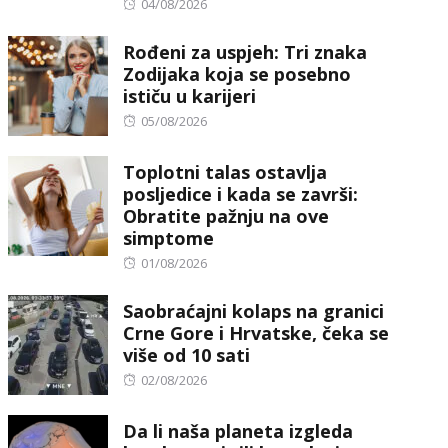
Posted
04/08/2026
on
Rođeni za uspjeh: Tri znaka
Zodijaka koja se posebno
ističu u karijeri
Posted
05/08/2026
on
Toplotni talas ostavlja
posljedice i kada se završi:
Obratite pažnju na ove
simptome
Posted
01/08/2026
on
Saobraćajni kolaps na granici
Crne Gore i Hrvatske, čeka se
više od 10 sati
Posted
02/08/2026
on
Da li naša planeta izgleda