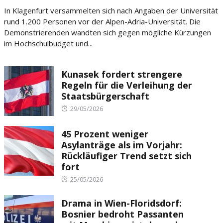
on
In Klagenfurt versammelten sich nach Angaben der Universität
rund 1.200 Personen vor der Alpen-Adria-Universität. Die
Demonstrierenden wandten sich gegen mögliche Kürzungen
im Hochschulbudget und...
Kunasek fordert strengere
Regeln für die Verleihung der
Staatsbürgerschaft
Posted
29/05/2026
on
45 Prozent weniger
Asylanträge als im Vorjahr:
Rückläufiger Trend setzt sich
fort
Posted
25/05/2026
on
Drama in Wien-Floridsdorf:
Bosnier bedroht Passanten