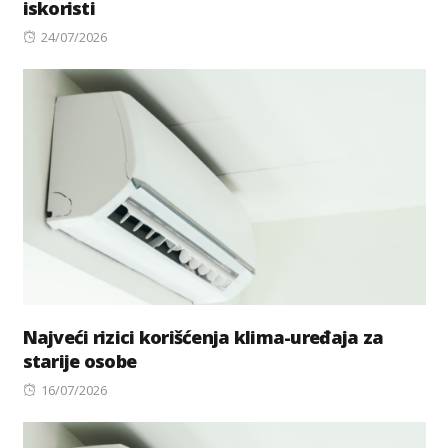
iskoristi
Posted
24/07/2026
on
Najveći rizici korišćenja klima-uređaja za
starije osobe
Posted
16/07/2026
on