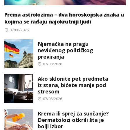
Prema astrolozima – dva horoskopska znaka u
kojima se rađaju najokrutniji ljudi
Posted
07/08/2026
on
Njemačka na pragu
neviđenog političkog
previranja
Posted
07/08/2026
on
Ako sklonite pet predmeta
iz stana, bićete manje pod
stresom
Posted
07/08/2026
on
Krema ili sprej za sunčanje?
Dermatolozi otkrili šta je
bolji izbor