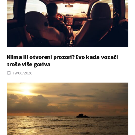
Klima ili otvoreni prozori? Evo kada vozači
troše više goriva
Posted
19/06/2026
on