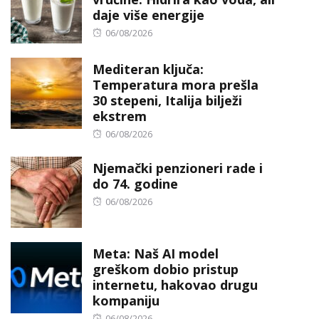
daje više energije
Posted
06/08/2026
on
Mediteran ključa:
Temperatura mora prešla
30 stepeni, Italija bilježi
ekstrem
Posted
06/08/2026
on
Njemački penzioneri rade i
do 74. godine
Posted
06/08/2026
on
Meta: Naš AI model
greškom dobio pristup
internetu, hakovao drugu
kompaniju
Posted
06/08/2026