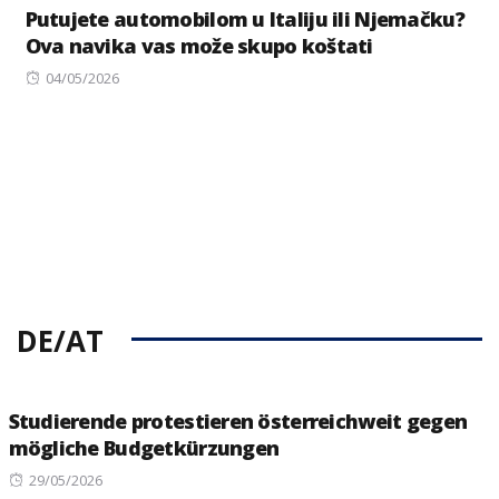
Putujete automobilom u Italiju ili Njemačku?
Ova navika vas može skupo koštati
Posted
04/05/2026
on
DE/AT
Studierende protestieren österreichweit gegen
mögliche Budgetkürzungen
Posted
29/05/2026