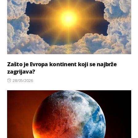
Zašto je Evropa kontinent koji se najbrže
zagrijava?
Posted
28/05/2026
on