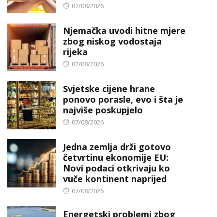
Posted
07/08/2026
on
Njemačka uvodi hitne mjere
zbog niskog vodostaja
rijeka
Posted
07/08/2026
on
Svjetske cijene hrane
ponovo porasle, evo i šta je
najviše poskupjelo
Posted
07/08/2026
on
Jedna zemlja drži gotovo
četvrtinu ekonomije EU:
Novi podaci otkrivaju ko
vuče kontinent naprijed
Posted
07/08/2026
on
Energetski problemi zbog