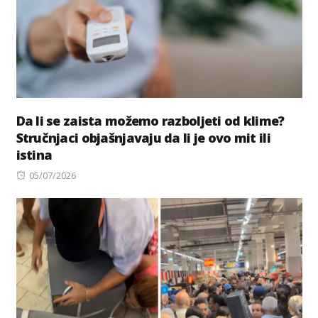
Da li se zaista možemo razboljeti od klime?
Stručnjaci objašnjavaju da li je ovo mit ili
istina
Posted
05/07/2026
on