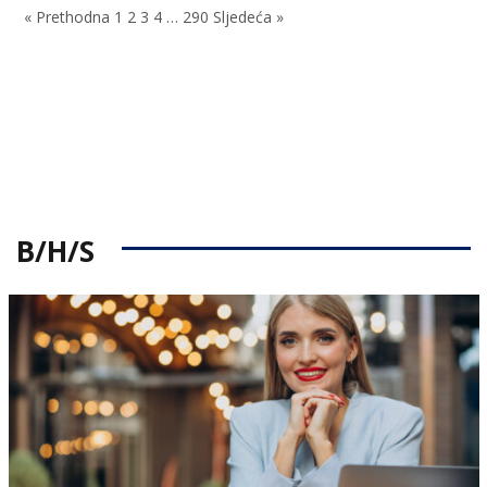
« Prethodna
1
2
3
4
…
290
Sljedeća »
B/H/S