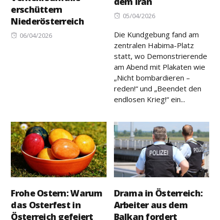
dem Iran
erschüttern
Posted
05/04/2026
Niederösterreich
on
Die Kundgebung fand am
Posted
06/04/2026
zentralen Habima-Platz
on
statt, wo Demonstrierende
am Abend mit Plakaten wie
„Nicht bombardieren –
reden!“ und „Beendet den
endlosen Krieg!“ ein...
Frohe Ostern: Warum
Drama in Österreich:
das Osterfest in
Arbeiter aus dem
Österreich gefeiert
Balkan fordert