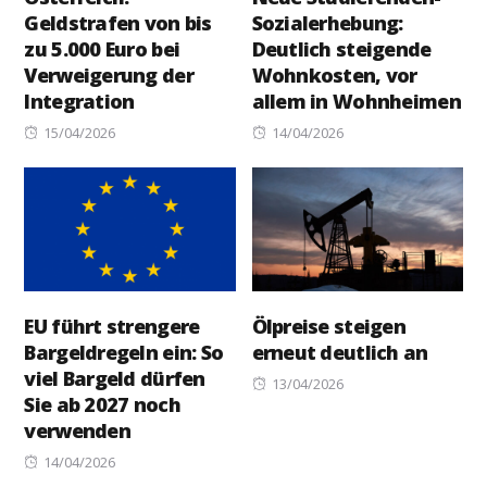
Geldstrafen von bis
Sozialerhebung:
zu 5.000 Euro bei
Deutlich steigende
Verweigerung der
Wohnkosten, vor
Integration
allem in Wohnheimen
Posted
Posted
15/04/2026
14/04/2026
on
on
EU führt strengere
Ölpreise steigen
Bargeldregeln ein: So
erneut deutlich an
viel Bargeld dürfen
Posted
13/04/2026
Sie ab 2027 noch
on
verwenden
Posted
14/04/2026
on