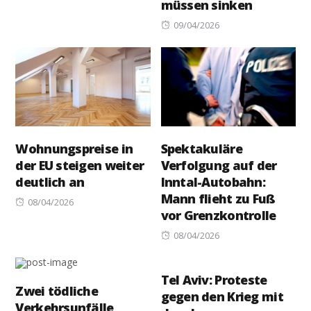
müssen sinken
on
Posted
09/04/2026
on
Wohnungspreise in
Spektakuläre
der EU steigen weiter
Verfolgung auf der
deutlich an
Inntal-Autobahn:
Mann flieht zu Fuß
Posted
08/04/2026
vor Grenzkontrolle
on
Posted
08/04/2026
on
Tel Aviv: Proteste
Zwei tödliche
gegen den Krieg mit
Verkehrsunfälle