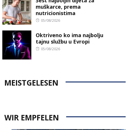
Šest najboljih dijeta za
muškarce, prema
nutricionistima
Posted
05/08/2026
on
Oktriveno ko ima najbolju
tajnu službu u Evropi
Posted
05/08/2026
on
MEISTGELESEN
WIR EMPFELEN