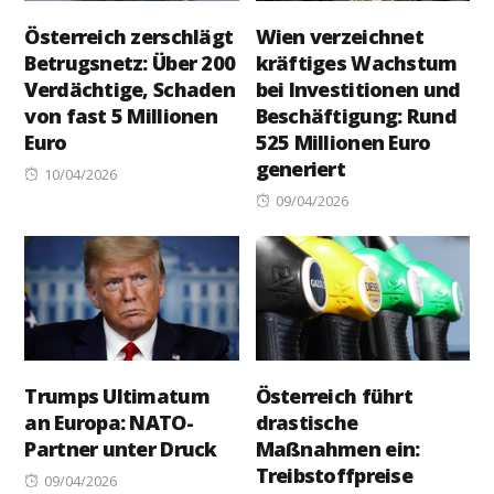
Österreich zerschlägt
Wien verzeichnet
Betrugsnetz: Über 200
kräftiges Wachstum
Verdächtige, Schaden
bei Investitionen und
von fast 5 Millionen
Beschäftigung: Rund
Euro
525 Millionen Euro
generiert
Posted
10/04/2026
on
Posted
09/04/2026
on
Trumps Ultimatum
Österreich führt
an Europa: NATO-
drastische
Partner unter Druck
Maßnahmen ein:
Treibstoffpreise
Posted
09/04/2026