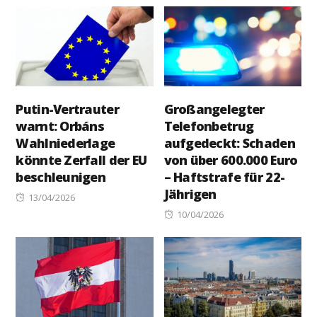
Putin-Vertrauter
Großangelegter
warnt: Orbáns
Telefonbetrug
Wahlniederlage
aufgedeckt: Schaden
könnte Zerfall der EU
von über 600.000 Euro
beschleunigen
– Haftstrafe für 22-
Jährigen
Posted
13/04/2026
on
Posted
10/04/2026
on