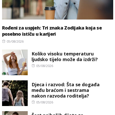
Rođeni za uspjeh: Tri znaka Zodijaka koja se
posebno ističu u karijeri
Posted
05/08/2026
on
Koliko visoku temperaturu
ljudsko tijelo može da izdrži?
Posted
05/08/2026
on
Djeca i razvod: Šta se događa
među braćom i sestrama
nakon razvoda roditelja?
Posted
05/08/2026
on