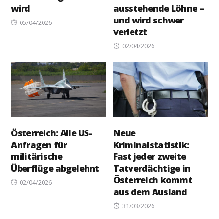
wird
ausstehende Löhne –
und wird schwer
Posted
05/04/2026
verletzt
on
Posted
02/04/2026
on
Österreich: Alle US-
Neue
Anfragen für
Kriminalstatistik:
militärische
Fast jeder zweite
Überflüge abgelehnt
Tatverdächtige in
Österreich kommt
Posted
02/04/2026
aus dem Ausland
on
Posted
31/03/2026
on