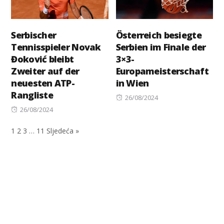
Serbischer
Österreich besiegte
Tennisspieler Novak
Serbien im Finale der
Đoković bleibt
3×3-
Zweiter auf der
Europameisterschaft
neuesten ATP-
in Wien
Rangliste
Posted
26/08/2024
Posted
on
26/08/2024
on
1
2
3
…
11
Sljedeća »