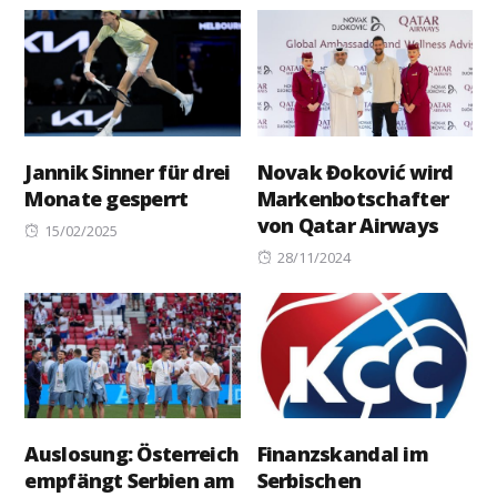
on
on
Jannik Sinner für drei
Novak Đoković wird
Monate gesperrt
Markenbotschafter
von Qatar Airways
Posted
15/02/2025
on
Posted
28/11/2024
on
Auslosung: Österreich
Finanzskandal im
empfängt Serbien am
Serbischen