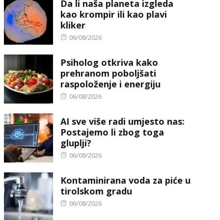
Da li naša planeta izgleda
kao krompir ili kao plavi
kliker
Posted
06/08/2026
on
Psiholog otkriva kako
prehranom poboljšati
raspoloženje i energiju
Posted
06/08/2026
on
AI sve više radi umjesto nas:
Postajemo li zbog toga
gluplji?
Posted
06/08/2026
on
Kontaminirana voda za piće u
tirolskom gradu
Posted
06/08/2026
on