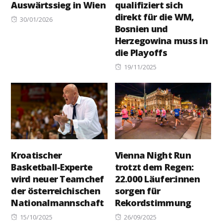
Auswärtssieg in Wien
qualifiziert sich
direkt für die WM,
Posted
30/01/2026
Bosnien und
on
Herzegowina muss in
die Playoffs
Posted
19/11/2025
on
Kroatischer
Vienna Night Run
Basketball-Experte
trotzt dem Regen:
wird neuer Teamchef
22.000 Läufer:innen
der österreichischen
sorgen für
Nationalmannschaft
Rekordstimmung
Posted
Posted
15/10/2025
26/09/2025