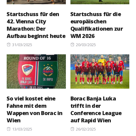
Startschuss für den
Startschuss für die
42. Vienna City
europäischen
Marathon: Der
Qualifikationen zur
Aufbau beginnt heute
WM 2026
Posted
Posted
31/03/2025
20/03/2025
on
on
So viel kostet eine
Borac Banja Luka
Fahne mit dem
trifft in der
Wappen von Borac in
Conference League
Wien
auf Rapid Wien
Posted
Posted
13/03/2025
26/02/2025