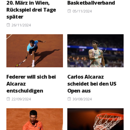
20. März in Wien,
Basketballverband
Rückspiel drei Tage
Posted
05/11/2024
später
on
Posted
26/11/2024
on
Federer will sich bei
Carlos Alcaraz
Alcaraz
scheidet bei den US
entschuldigen
Open aus
Posted
Posted
22/09/2024
30/08/2024
on
on