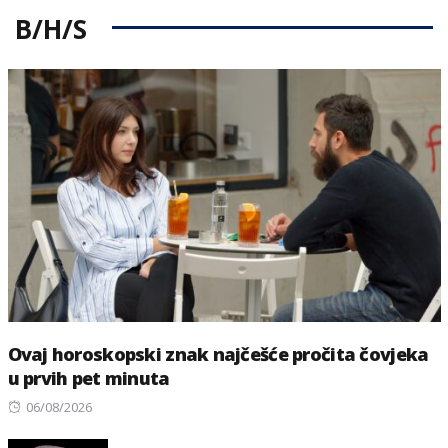
B/H/S
Ovaj horoskopski znak najčešće pročita čovjeka
u prvih pet minuta
Posted
06/08/2026
on