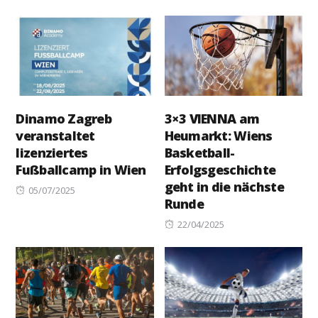
on
on
Dinamo Zagreb
3×3 VIENNA am
veranstaltet
Heumarkt: Wiens
lizenziertes
Basketball-
Fußballcamp in Wien
Erfolgsgeschichte
geht in die nächste
Posted
05/07/2025
Runde
on
Posted
22/04/2025
on