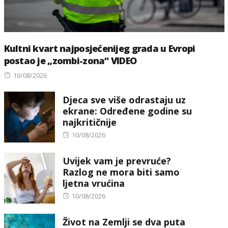
Kultni kvart najposjećenijeg grada u Evropi
postao je „zombi-zona“ VIDEO
Posted
10/08/2026
on
Djeca sve više odrastaju uz
ekrane: Određene godine su
najkritičnije
Posted
10/08/2026
on
Uvijek vam je prevruće?
Razlog ne mora biti samo
ljetna vrućina
Posted
10/08/2026
on
Život na Zemlji se dva puta