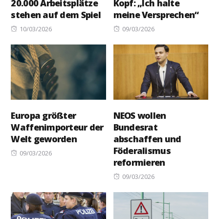
20.000 Arbeitsplätze
Kopf: „Ich halte
stehen auf dem Spiel
meine Versprechen“
Posted
Posted
10/03/2026
09/03/2026
on
on
Europa größter
NEOS wollen
Waffenimporteur der
Bundesrat
Welt geworden
abschaffen und
Föderalismus
Posted
09/03/2026
reformieren
on
Posted
09/03/2026
on