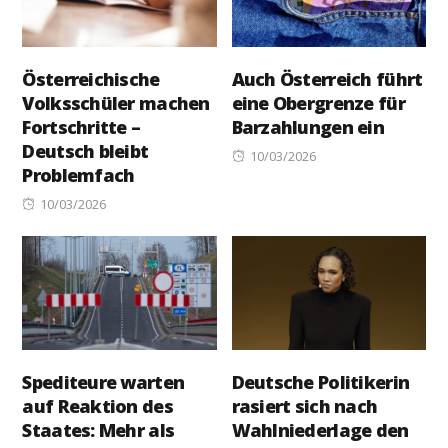
Österreichische
Auch Österreich führt
Volksschüler machen
eine Obergrenze für
Fortschritte –
Barzahlungen ein
Deutsch bleibt
Posted
10/03/2026
Problemfach
on
Posted
10/03/2026
on
Spediteure warten
Deutsche Politikerin
auf Reaktion des
rasiert sich nach
Staates: Mehr als
Wahlniederlage den