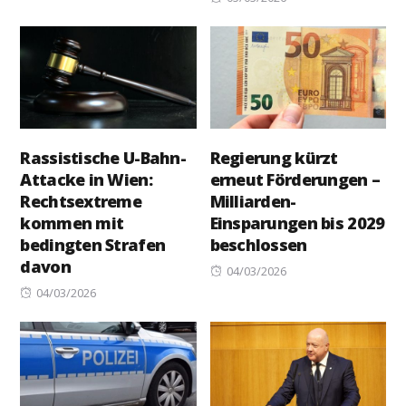
on
Rassistische U-Bahn-
Regierung kürzt
Attacke in Wien:
erneut Förderungen –
Rechtsextreme
Milliarden-
kommen mit
Einsparungen bis 2029
bedingten Strafen
beschlossen
davon
Posted
04/03/2026
Posted
on
04/03/2026
on