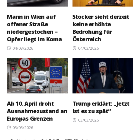
Mann in Wien auf
Stocker sieht derzeit
offener Straße
keine erhöhte
niedergestochen –
Bedrohung für
Opfer liegt im Koma
Österreich
Posted
Posted
04/03/2026
04/03/2026
on
on
Ab 10. April droht
Trump erklärt: „Jetzt
Ausnahmezustand an
ist es zu spät“
Europas Grenzen
Posted
03/03/2026
Posted
on
03/03/2026
on