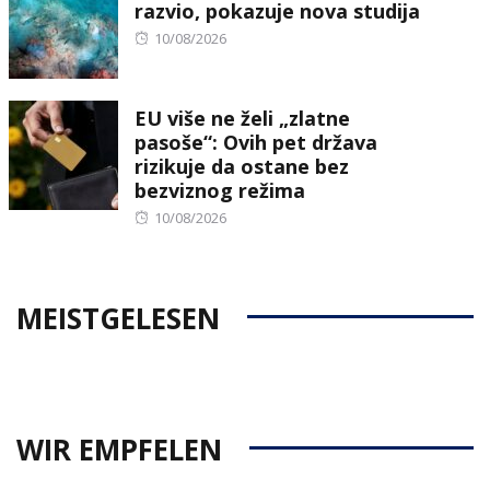
razvio, pokazuje nova studija
Posted
10/08/2026
on
EU više ne želi „zlatne
pasoše“: Ovih pet država
rizikuje da ostane bez
bezviznog režima
Posted
10/08/2026
on
MEISTGELESEN
WIR EMPFELEN