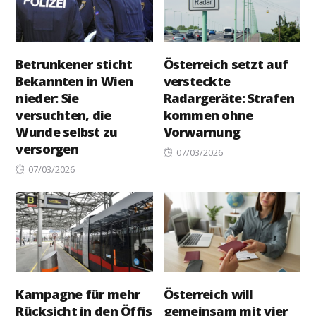
Betrunkener sticht
Österreich setzt auf
Bekannten in Wien
versteckte
nieder: Sie
Radargeräte: Strafen
versuchten, die
kommen ohne
Wunde selbst zu
Vorwarnung
versorgen
Posted
07/03/2026
Posted
on
07/03/2026
on
Kampagne für mehr
Österreich will
Rücksicht in den Öffis
gemeinsam mit vier