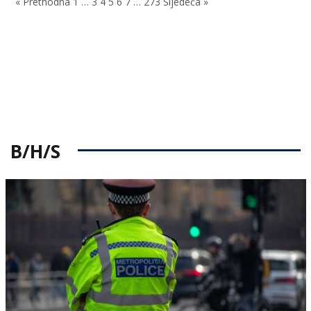
« Prethodna
1
…
3
4
5
6
7
…
273
Sljedeća »
B/H/S