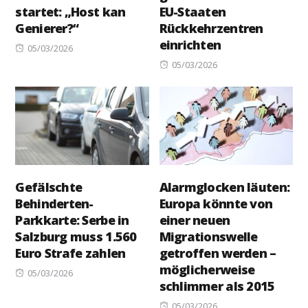
startet: „Host kan
EU-Staaten
Genierer?“
Rückkehrzentren
einrichten
Posted
05/03/2026
on
Posted
05/03/2026
on
Gefälschte
Alarmglocken läuten:
Behinderten-
Europa könnte von
Parkkarte: Serbe in
einer neuen
Salzburg muss 1.560
Migrationswelle
Euro Strafe zahlen
getroffen werden –
möglicherweise
Posted
05/03/2026
schlimmer als 2015
on
Posted
05/03/2026