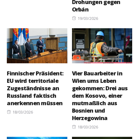
Drohungen gegen
on
Orbán
Posted
19/03/2026
on
Finnischer Präsident:
Vier Bauarbeiter in
EU wird territoriale
Wien ums Leben
Zugeständnisse an
gekommen: Drei aus
Russland faktisch
dem Kosovo, einer
anerkennen müssen
mutmaßlich aus
Bosnien und
Posted
18/03/2026
Herzegowina
on
Posted
18/03/2026
on