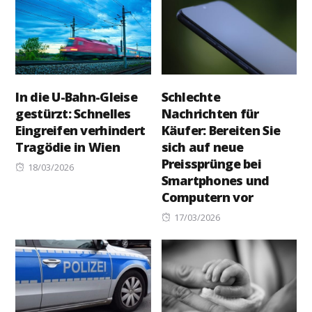
In die U-Bahn-Gleise
Schlechte
gestürzt: Schnelles
Nachrichten für
Eingreifen verhindert
Käufer: Bereiten Sie
Tragödie in Wien
sich auf neue
Preissprünge bei
Posted
18/03/2026
Smartphones und
on
Computern vor
Posted
17/03/2026
on