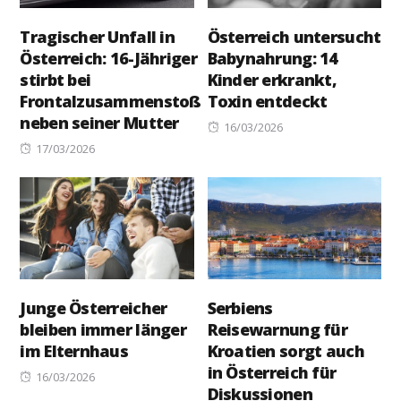
Tragischer Unfall in
Österreich untersucht
Österreich: 16-Jähriger
Babynahrung: 14
stirbt bei
Kinder erkrankt,
Frontalzusammenstoß
Toxin entdeckt
neben seiner Mutter
Posted
16/03/2026
Posted
on
17/03/2026
on
Junge Österreicher
Serbiens
bleiben immer länger
Reisewarnung für
im Elternhaus
Kroatien sorgt auch
in Österreich für
Posted
16/03/2026
Diskussionen
on