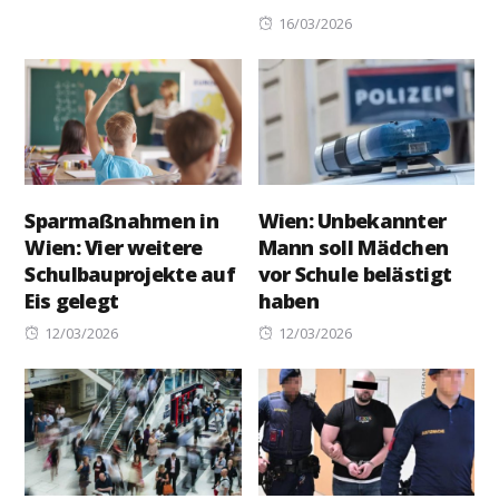
Posted
16/03/2026
on
Sparmaßnahmen in
Wien: Unbekannter
Wien: Vier weitere
Mann soll Mädchen
Schulbauprojekte auf
vor Schule belästigt
Eis gelegt
haben
Posted
Posted
12/03/2026
12/03/2026
on
on