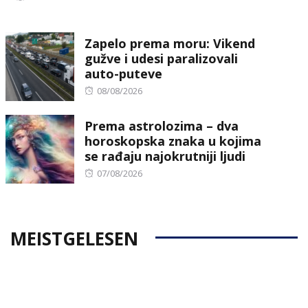
on
Zapelo prema moru: Vikend
gužve i udesi paralizovali
auto-puteve
Posted
08/08/2026
on
Prema astrolozima – dva
horoskopska znaka u kojima
se rađaju najokrutniji ljudi
Posted
07/08/2026
on
MEISTGELESEN