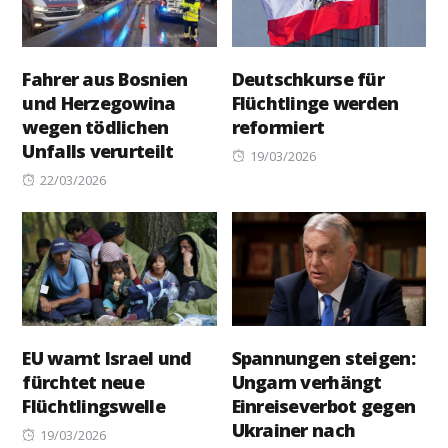
Fahrer aus Bosnien
Deutschkurse für
und Herzegowina
Flüchtlinge werden
wegen tödlichen
reformiert
Unfalls verurteilt
Posted
19/03/2026
Posted
on
22/03/2026
on
EU warnt Israel und
Spannungen steigen:
fürchtet neue
Ungarn verhängt
Flüchtlingswelle
Einreiseverbot gegen
Ukrainer nach
Posted
19/03/2026