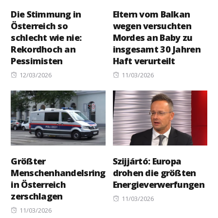
Die Stimmung in
Eltern vom Balkan
Österreich so
wegen versuchten
schlecht wie nie:
Mordes an Baby zu
Rekordhoch an
insgesamt 30 Jahren
Pessimisten
Haft verurteilt
Posted
Posted
12/03/2026
11/03/2026
on
on
Größter
Szijjártó: Europa
Menschenhandelsring
drohen die größten
in Österreich
Energieverwerfungen
zerschlagen
Posted
11/03/2026
Posted
on
11/03/2026