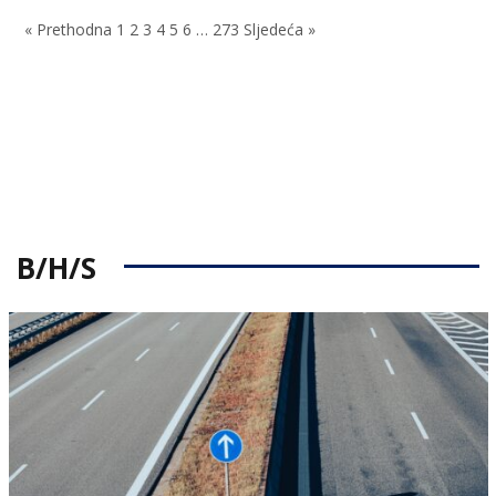
on
« Prethodna
1
2
3
4
5
6
…
273
Sljedeća »
B/H/S