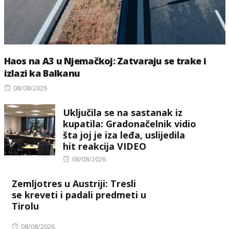
Haos na A3 u Njemačkoj: Zatvaraju se trake i
izlazi ka Balkanu
Posted
08/08/2026
on
Uključila se na sastanak iz
kupatila: Gradonačelnik vidio
šta joj je iza leđa, uslijedila
hit reakcija VIDEO
Posted
08/08/2026
on
Zemljotres u Austriji: Tresli
se kreveti i padali predmeti u
Tirolu
Posted
08/08/2026