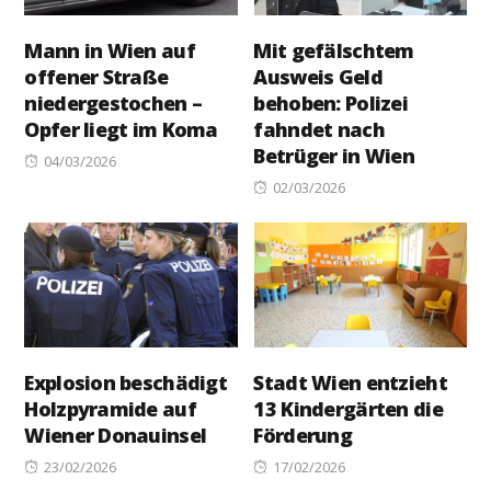
Mann in Wien auf
Mit gefälschtem
offener Straße
Ausweis Geld
niedergestochen –
behoben: Polizei
Opfer liegt im Koma
fahndet nach
Betrüger in Wien
Posted
04/03/2026
on
Posted
02/03/2026
on
Explosion beschädigt
Stadt Wien entzieht
Holzpyramide auf
13 Kindergärten die
Wiener Donauinsel
Förderung
Posted
Posted
23/02/2026
17/02/2026