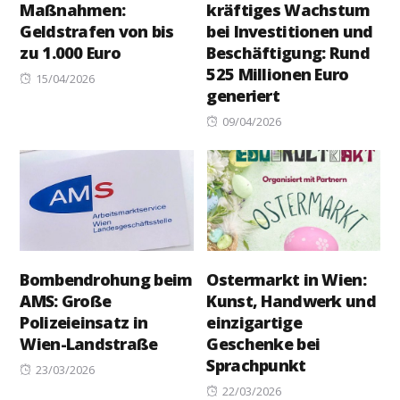
Maßnahmen:
kräftiges Wachstum
Geldstrafen von bis
bei Investitionen und
zu 1.000 Euro
Beschäftigung: Rund
525 Millionen Euro
Posted
15/04/2026
generiert
on
Posted
09/04/2026
on
Bombendrohung beim
Ostermarkt in Wien:
AMS: Große
Kunst, Handwerk und
Polizeieinsatz in
einzigartige
Wien-Landstraße
Geschenke bei
Sprachpunkt
Posted
23/03/2026
on
Posted
22/03/2026