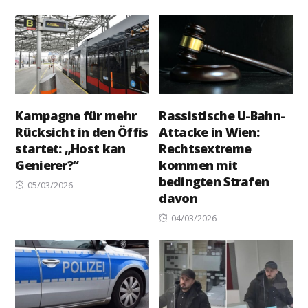
on
Kampagne für mehr
Rassistische U-Bahn-
Rücksicht in den Öffis
Attacke in Wien:
startet: „Host kan
Rechtsextreme
Genierer?“
kommen mit
bedingten Strafen
Posted
05/03/2026
davon
on
Posted
04/03/2026
on