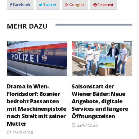
Facebook
Twitter
Google+
Pinterest
MEHR DAZU
Drama in Wien-
Saisonstart der
Floridsdorf: Bosnier
Wiener Bäder: Neue
bedroht Passanten
Angebote, digitale
mit Maschinenpistole
Services und längere
nach Streit mit seiner
Öffnungszeiten
Mutter
Posted
22/04/2026
Posted
on
25/05/2026