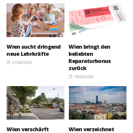
on
Wien sucht dringend
Wien bringt den
neue Lehrkräfte
beliebten
Reparaturbonus
Posted
21/04/2026
zurück
on
Posted
19/04/2026
on
Wien verschärft
Wien verzeichnet