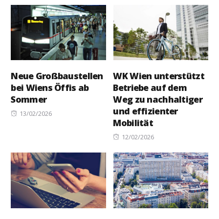
on
on
Neue Großbaustellen
WK Wien unterstützt
bei Wiens Öffis ab
Betriebe auf dem
Sommer
Weg zu nachhaltiger
und effizienter
Posted
13/02/2026
Mobilität
on
Posted
12/02/2026
on