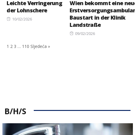
Leichte Verringerung
Wien bekommt eine neu
der Lohnschere
Erstversorgungsambulan
Baustart in der Klinik
Posted
10/02/2026
Landstraße
on
Posted
09/02/2026
on
1
2
3
…
110
Sljedeća »
B/H/S