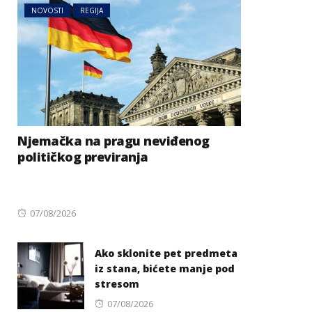
NOVOSTI
REGIJA
Njemačka na pragu neviđenog
političkog previranja
Posted
07/08/2026
on
Ako sklonite pet predmeta
iz stana, bićete manje pod
stresom
Posted
07/08/2026