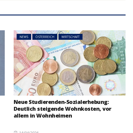
NEWS
ÖSTERREICH
ger
im Vorjahr:
Studierende protestieren
nd setzt
österreichweit gegen
mögliche Budgetkürzungen
NEWS
ÖSTERREICH
WIRTSCHAFT
Neue Studierenden-Sozialerhebung:
Deutlich steigende Wohnkosten, vor
allem in Wohnheimen
Posted
14/04/2026