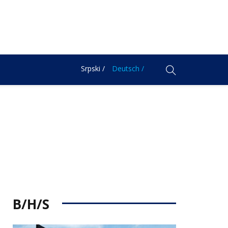
Srpski /
Deutsch /
B/H/S