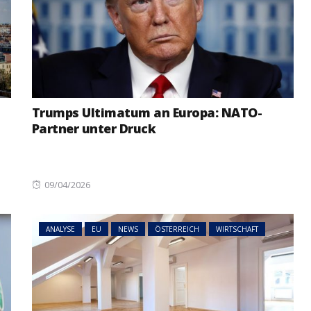
Trumps Ultimatum an Europa: NATO-
Partner unter Druck
Posted
09/04/2026
on
ANALYSE
EU
NEWS
ÖSTERREICH
WIRTSCHAFT