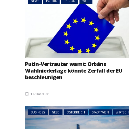
NEWS
POLITIK
REGION
WELT
Putin-Vertrauter warnt: Orbáns
Wahlniederlage könnte Zerfall der EU
beschleunigen
Posted
13/04/2026
on
BUSINESS
GELD
ÖSTERREICH
STADT WIEN
WIRTSCH