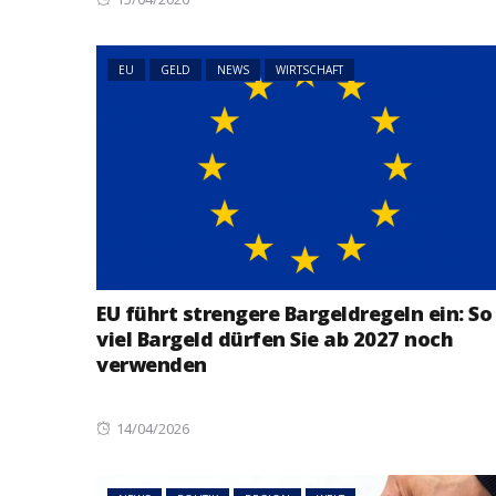
on
EU
GELD
NEWS
WIRTSCHAFT
EU führt strengere Bargeldregeln ein: So
viel Bargeld dürfen Sie ab 2027 noch
verwenden
Posted
14/04/2026
on