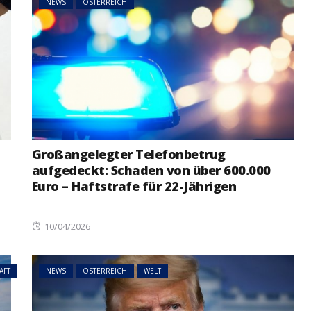
NEWS
ÖSTERREICH
Großangelegter Telefonbetrug
aufgedeckt: Schaden von über 600.000
Euro – Haftstrafe für 22-Jährigen
Posted
10/04/2026
on
AFT
NEWS
ÖSTERREICH
WELT