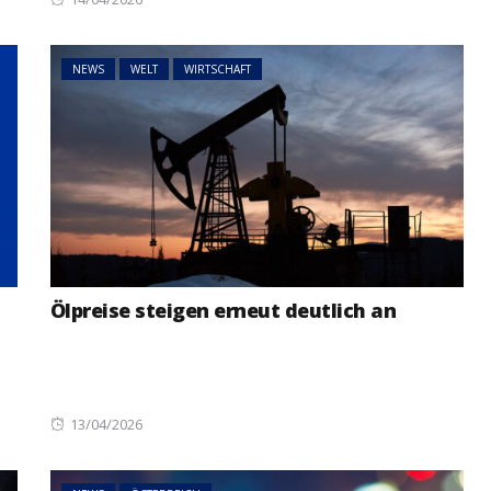
on
NEWS
WELT
WIRTSCHAFT
Ölpreise steigen erneut deutlich an
Posted
13/04/2026
on