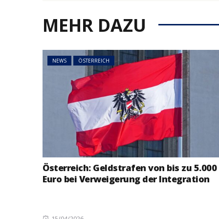
NEWS
ÖSTERREICH
MEHR DAZU
45 Prozent weni
Asylanträge als 
Rückläufiger Tre
sich fort
NEWS
ÖSTERREICH
Österreich: Geldstrafen von bis zu 5.000
Euro bei Verweigerung der Integration
Posted
15/04/2026