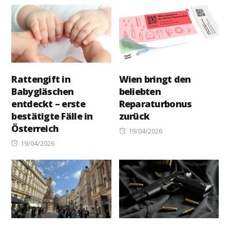
Rattengift in
Wien bringt den
Babygläschen
beliebten
entdeckt – erste
Reparaturbonus
bestätigte Fälle in
zurück
Österreich
Posted
19/04/2026
Posted
on
19/04/2026
on