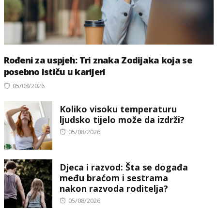
Rođeni za uspjeh: Tri znaka Zodijaka koja se
posebno ističu u karijeri
Posted
05/08/2026
on
Koliko visoku temperaturu
ljudsko tijelo može da izdrži?
Posted
05/08/2026
on
Djeca i razvod: Šta se događa
među braćom i sestrama
nakon razvoda roditelja?
Posted
05/08/2026
on