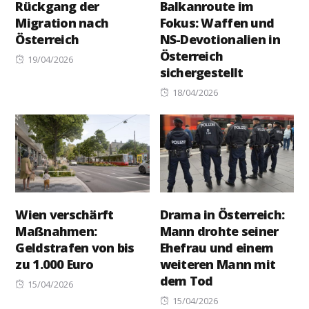
Rückgang der
Balkanroute im
Migration nach
Fokus: Waffen und
Österreich
NS-Devotionalien in
Österreich
Posted
19/04/2026
sichergestellt
on
Posted
18/04/2026
on
Wien verschärft
Drama in Österreich:
Maßnahmen:
Mann drohte seiner
Geldstrafen von bis
Ehefrau und einem
zu 1.000 Euro
weiteren Mann mit
dem Tod
Posted
15/04/2026
on
Posted
15/04/2026