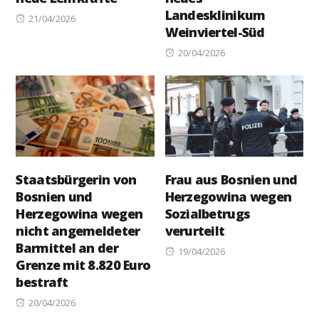
Landesklinikum
Posted
21/04/2026
Weinviertel-Süd
on
Posted
20/04/2026
on
Staatsbürgerin von
Frau aus Bosnien und
Bosnien und
Herzegowina wegen
Herzegowina wegen
Sozialbetrugs
nicht angemeldeter
verurteilt
Barmittel an der
Posted
19/04/2026
Grenze mit 8.820 Euro
on
bestraft
Posted
20/04/2026
on