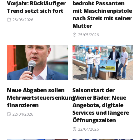
Vorjahr: Rückläufiger
bedroht Passanten
Trend setzt sich fort
mit Maschinenpistole
nach Streit mit seiner
Posted
25/05/2026
Mutter
on
Posted
25/05/2026
on
Neue Abgaben sollen
Saisonstart der
Mehrwertsteuersenkung
Wiener Bäder: Neue
finanzieren
Angebote, digitale
Services und längere
Posted
22/04/2026
Öffnungszeiten
on
Posted
22/04/2026
on