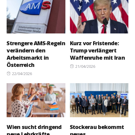
Strengere AMS-Regeln
Kurz vor Fristende:
verändern den
Trump verlängert
Arbeitsmarkt in
Waffenruhe mit Iran
Österreich
Posted
21/04/2026
Posted
on
22/04/2026
on
Wien sucht dringend
Stockerau bekommt
neue Lehrkräfte
neues