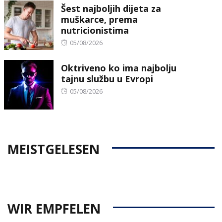
Šest najboljih dijeta za
muškarce, prema
nutricionistima
Posted
05/08/2026
on
Oktriveno ko ima najbolju
tajnu službu u Evropi
Posted
05/08/2026
on
MEISTGELESEN
WIR EMPFELEN