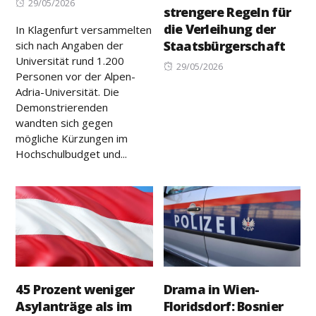
Posted
29/05/2026
strengere Regeln für
on
die Verleihung der
In Klagenfurt versammelten
Staatsbürgerschaft
sich nach Angaben der
Universität rund 1.200
Posted
29/05/2026
Personen vor der Alpen-
on
Adria-Universität. Die
Demonstrierenden
wandten sich gegen
mögliche Kürzungen im
Hochschulbudget und...
45 Prozent weniger
Drama in Wien-
Asylanträge als im
Floridsdorf: Bosnier