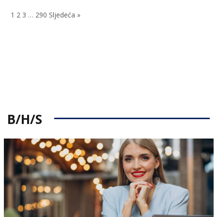
on
1
2
3
…
290
Sljedeća »
B/H/S